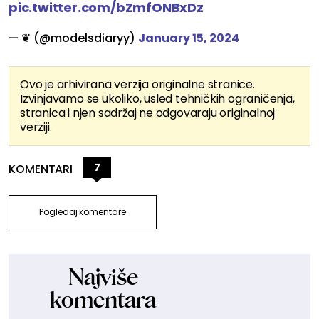
pic.twitter.com/bZmfONBxDz
— ❦ (@modelsdiaryy)
January 15, 2024
Ovo je arhivirana verzija originalne stranice.
Izvinjavamo se ukoliko, usled tehničkih ograničenja,
stranica i njen sadržaj ne odgovaraju originalnoj
verziji.
7
KOMENTARI
Pogledaj komentare
Najviše
komentara