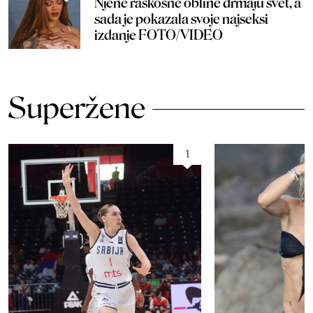
Njene raskošne obline drmaju svet, a
sada je pokazala svoje najseksi
izdanje FOTO/VIDEO
Superžene
1