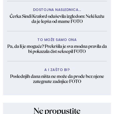
DOSTOJNA NASLEDNICA...
Ćerka Sindi Kraford oduševila izgledom: Neki kažu
da je lepša od mame FOTO
TO MOŽE SAMO ONA
Pa, da li je moguće? Prekršila je sva modna pravila da
bi pokazala čist seksepil FOTO
A I ZAŠTO BI?
Poslednjih dana ništa ne može da prođe bez njene
zategnute zadnjice FOTO
Ne propustite