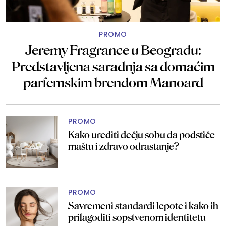
PROMO
Jeremy Fragrance u Beogradu:
Predstavljena saradnja sa domaćim
parfemskim brendom Manoard
PROMO
Kako urediti dečju sobu da podstiče
maštu i zdravo odrastanje?
PROMO
Savremeni standardi lepote i kako ih
prilagoditi sopstvenom identitetu