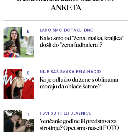
ANKETA
LAKO SMO DOTAKLI DNO
6
Kako smo od "žena, majka, kraljica"
došli do "žena fudbalera"?
NIJE BAŠ SVAKA BELA HADID
0
Ko je odlučio da žene s oblinama
moraju da oblače šatore?
I SVI SU HTELI ULAZNICU
1
Venčanje godine ili predstava za
sirotinju? Opet smo naseli FOTO