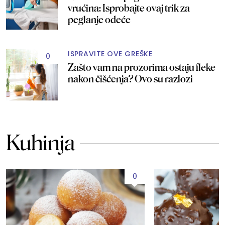
vrućina: Isprobajte ovaj trik za
peglanje odeće
ISPRAVITE OVE GREŠKE
0
Zašto vam na prozorima ostaju fleke
nakon čišćenja? Ovo su razlozi
Kuhinja
0