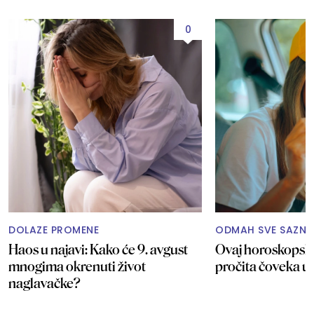
0
DOLAZE PROMENE
ODMAH SVE SAZNA
Haos u najavi: Kako će 9. avgust
Ovaj horoskopski
mnogima okrenuti život
pročita čoveka u 
naglavačke?