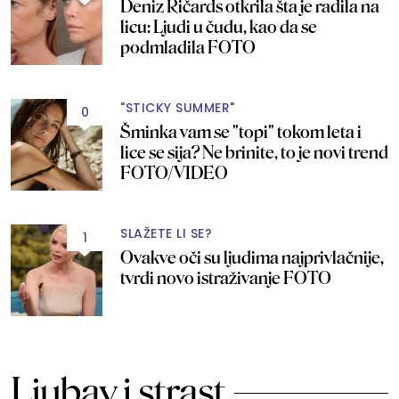
Deniz Ričards otkrila šta je radila na
licu: Ljudi u čudu, kao da se
podmladila FOTO
"STICKY SUMMER"
0
Šminka vam se "topi" tokom leta i
lice se sija? Ne brinite, to je novi trend
FOTO/VIDEO
SLAŽETE LI SE?
1
Ovakve oči su ljudima najprivlačnije,
tvrdi novo istraživanje FOTO
Ljubav i strast