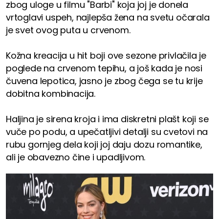
zbog uloge u filmu "Barbi" koja joj je donela
vrtoglavi uspeh, najlepša žena na svetu očarala
je svet ovog puta u crvenom.
Kožna kreacija u hit boji ove sezone privlačila je
poglede na crvenom tepihu, a još kada je nosi
čuvena lepotica, jasno je zbog čega se tu krije
dobitna kombinacija.
Haljina je sirena kroja i ima diskretni plašt koji se
vuče po podu, a upečatljivi detalji su cvetovi na
rubu gornjeg dela koji joj daju dozu romantike,
ali je obavezno čine i upadljivom.