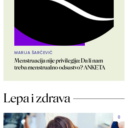
MARIJA ŠARČEVIĆ
Menstruacija nije privilegija: Da li nam
treba menstrualno odsustvo? ANKETA
Lepa i zdrava
0