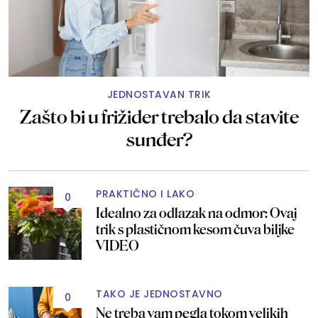
JEDNOSTAVAN TRIK
Zašto bi u frižider trebalo da stavite
sunđer?
PRAKTIČNO I LAKO
0
Idealno za odlazak na odmor: Ovaj
trik s plastičnom kesom čuva biljke
VIDEO
TAKO JE JEDNOSTAVNO
0
Ne treba vam pegla tokom velikih