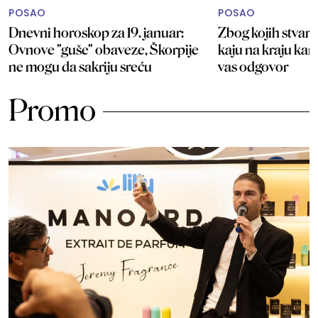
POSAO
POSAO
Dnevni horoskop za 19. januar:
Zbog kojih stvari 
Ovnove "guše" obaveze, Škorpije
kaju na kraju kar
ne mogu da sakriju sreću
vas odgovor
Promo