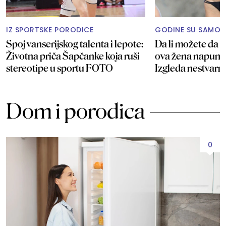
IZ SPORTSKE PORODICE
GODINE SU SAMO 
Spoj vanserijskog talenta i lepote:
Da li možete da p
Životna priča Šapčanke koja ruši
ova žena napunil
stereotipe u sportu FOTO
Izgleda nestvar
Dom i porodica
0