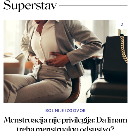
Superstav
2
BOL NIJE IZGOVOR
Menstruacija nije privilegija: Da li nam
treba menstrualno odsustvo?