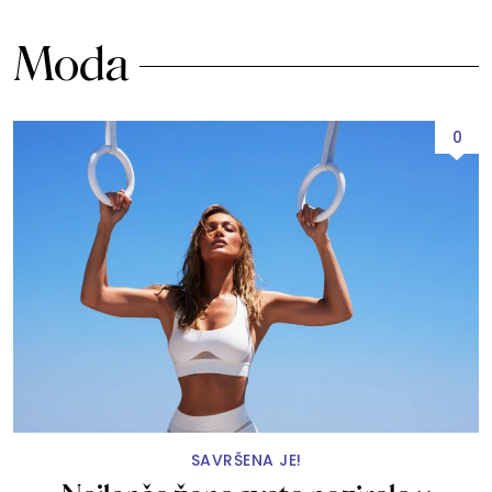
Moda
0
SAVRŠENA JE!