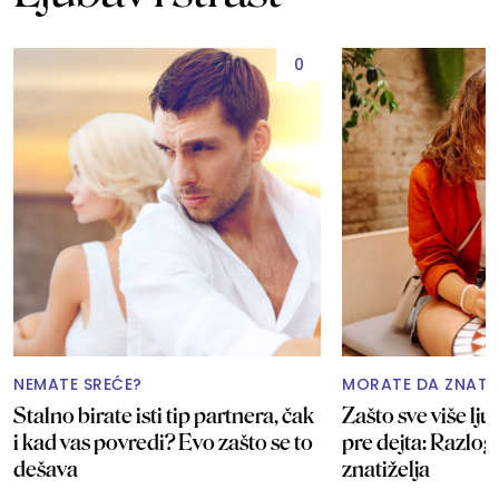
0
NEMATE SREĆE?
MORATE DA ZNATE
Stalno birate isti tip partnera, čak
Zašto sve više lj
i kad vas povredi? Evo zašto se to
pre dejta: Razlog
dešava
znatiželja