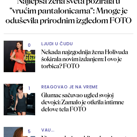
Najlepša žena sveta pozirala u
"vrućim pantalonicama": Mnoge je
oduševila prirodnim izgledom FOTO
LJUDI U ČUDU
0
Nekada najzgodnija žena Holivuda
šokirala novim izdanjem: I ovo je
torbica? FOTO
REAGOVAO JE NA VREME
1
Glumac sačuvao ugled svojoj
devojci: Zamalo je otkrila intimne
delove tela FOTO
VAU...
5