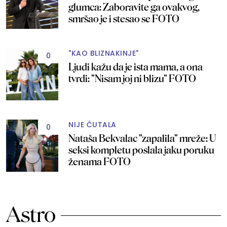
glumca: Zaboravite ga ovakvog,
smršao je i stesao se FOTO
"KAO BLIZNAKINJE"
0
Ljudi kažu da je ista mama, a ona
tvrdi: "Nisam joj ni blizu" FOTO
NIJE ĆUTALA
0
Nataša Bekvalac "zapalila" mreže: U
seksi kompletu poslala jaku poruku
ženama FOTO
Astro