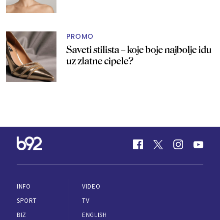
PROMO
Saveti stilista – koje boje najbolje idu
uz zlatne cipele?
INFO
VIDEO
SPORT
TV
BIZ
ENGLISH