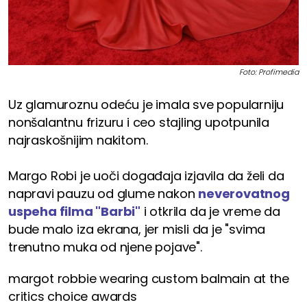
Foto: Profimedia
Uz glamuroznu odeću je imala sve popularniju
nonšalantnu frizuru i ceo stajling upotpunila
najraskošnijim nakitom.
Margo Robi je uoči događaja izjavila da želi da
napravi pauzu od glume nakon
neverovatnog
uspeha filma "Barbi"
i otkrila da je vreme da
bude malo iza ekrana, jer misli da je "svima
trenutno muka od njene pojave".
margot robbie wearing custom balmain at the
critics choice awards