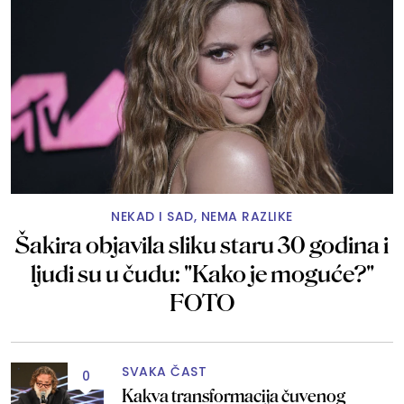
NEKAD I SAD, NEMA RAZLIKE
Šakira objavila sliku staru 30 godina i
ljudi su u čudu: "Kako je moguće?"
FOTO
SVAKA ČAST
0
Kakva transformacija čuvenog