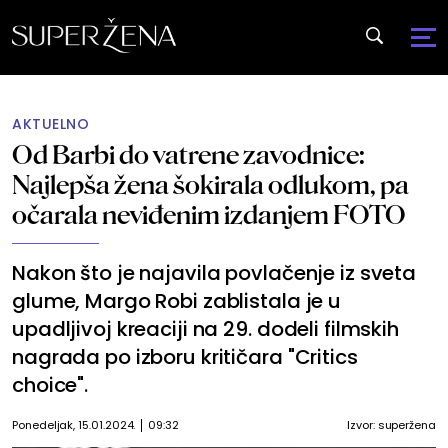
AKTUELNO
Od Barbi do vatrene zavodnice:
Najlepša žena šokirala odlukom, pa
očarala neviđenim izdanjem FOTO
Nakon što je najavila povlačenje iz sveta
glume, Margo Robi zablistala je u
upadljivoj kreaciji na 29. dodeli filmskih
nagrada po izboru kritičara "Critics
choice".
Ponedeljak, 15.01.2024.
09:32
Izvor:
superžena