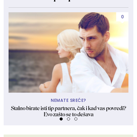
0
NEMATE SREĆE?
Stalno birate isti tip partnera, čak i kad vas povredi?
Evo zašto se to dešava