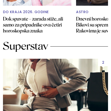
DO KRAJA 2026. GODINE
ASTRO
Dok spavate – zarada stiže, ali
Dnevni horoskop 
samo za pripadnike ova četiri
Bikovi su spremni 
horoskopska znaka
Rakovima je suvi
Superstav
2