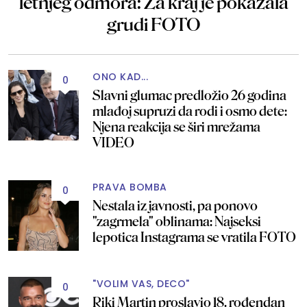
letnjeg odmora: Za kraj je pokazala
grudi FOTO
ONO KAD...
0
Slavni glumac predložio 26 godina
mlađoj supruzi da rodi i osmo dete:
Njena reakcija se širi mrežama
VIDEO
PRAVA BOMBA
0
Nestala iz javnosti, pa ponovo
"zagrmela" oblinama: Najseksi
lepotica Instagrama se vratila FOTO
"VOLIM VAS, DECO"
0
Riki Martin proslavio 18. rođendan