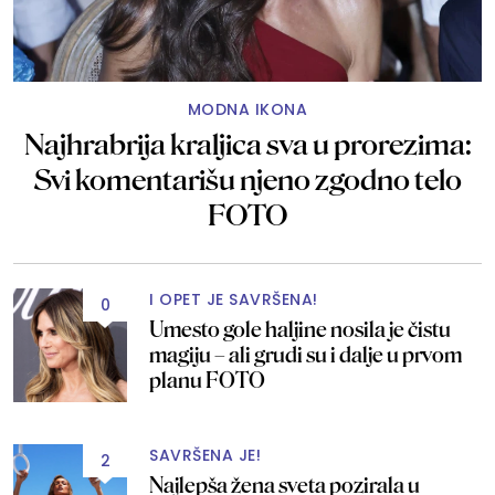
MODNA IKONA
Najhrabrija kraljica sva u prorezima:
Svi komentarišu njeno zgodno telo
FOTO
I OPET JE SAVRŠENA!
0
Umesto gole haljine nosila je čistu
magiju – ali grudi su i dalje u prvom
planu FOTO
SAVRŠENA JE!
2
Najlepša žena sveta pozirala u