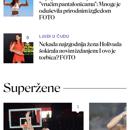
"vrućim pantalonicama": Mnoge je
oduševila prirodnim izgledom
FOTO
LJUDI U ČUDU
0
Nekada najzgodnija žena Holivuda
šokirala novim izdanjem: I ovo je
torbica? FOTO
Superžene
1