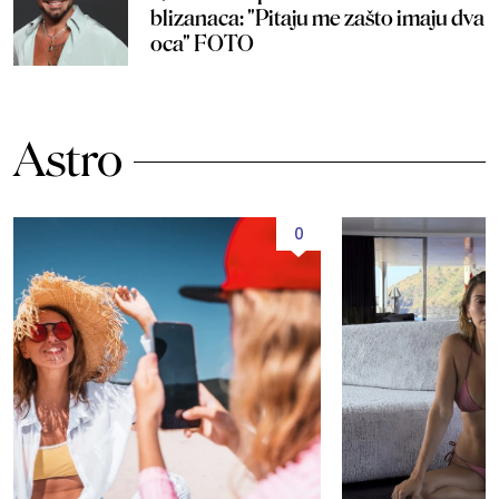
blizanaca: "Pitaju me zašto imaju dva
oca" FOTO
Astro
0