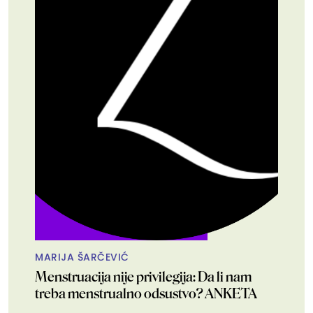
MARIJA ŠARČEVIĆ
Menstruacija nije privilegija: Da li nam
treba menstrualno odsustvo? ANKETA