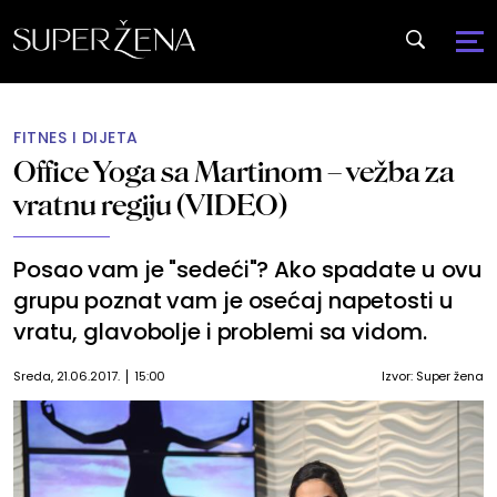
FITNES I DIJETA
Office Yoga sa Martinom – vežba za
vratnu regiju (VIDEO)
Posao vam je "sedeći"? Ako spadate u ovu
grupu poznat vam je osećaj napetosti u
vratu, glavobolje i problemi sa vidom.
Sreda, 21.06.2017.
15:00
Izvor:
Super žena