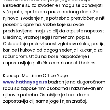
Bezbedne su za izvođenje i mogu se ponavljati
više puta, npr tokom pauza radnog dana. Za
njihovo izvođenje nije potrebno presvlačenje niti
posebna oprema. Vežbe koje su ovde
predstavljene imaju za cilj da otpuste napetost
u leđima, vratnoj regiji i ramenom pojasu.
Oslobađaju prokrvljenost zglobova šaka, prstiju,
karlice i kukova od dogog sedenja i kucanja za
računarom. Utiču na bolje raspoloženje i
uspostavljaju psihičku centriranost i balans.
Koncept Martinine Office Yoge
www.hathayoga.rs
baziran je na dugoročnom
radu sa zaposelnim osobama i razumevanjem
njihovih potreba. Osmišljen je tako da ne
zapostavlja cilj same joge i njen značaj.