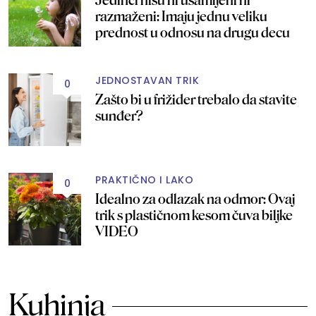
Jedinci nisu ni usamljeni ni
razmaženi: Imaju jednu veliku
prednost u odnosu na drugu decu
JEDNOSTAVAN TRIK
0
Zašto bi u frižider trebalo da stavite
sunđer?
PRAKTIČNO I LAKO
0
Idealno za odlazak na odmor: Ovaj
trik s plastičnom kesom čuva biljke
VIDEO
Kuhinja