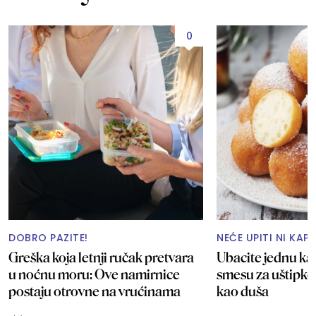
0
DOBRO PAZITE!
NEĆE UPITI NI KAP
Greška koja letnji ručak pretvara
Ubacite jednu ka
u noćnu moru: Ove namirnice
smesu za uštipke
postaju otrovne na vrućinama
kao duša