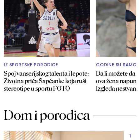
IZ SPORTSKE PORODICE
GODINE SU SAMO 
Spoj vanserijskog talenta i lepote:
Da li možete da p
Životna priča Šapčanke koja ruši
ova žena napunil
stereotipe u sportu FOTO
Izgleda nestvar
Dom i porodica
1