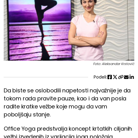
Foto: Aleksandar Krstović
Podeli:
Da biste se oslobodili napetosti najvažnije je da
tokom rada pravite pauze, kao i da van posla
radite kratke vežbe koje mogu da vam
poboljšaju stanje.
Office Yoga predstvalja koncept krtatkih ciljanih
vežbi izvedenih iz varijacija joga položaja.