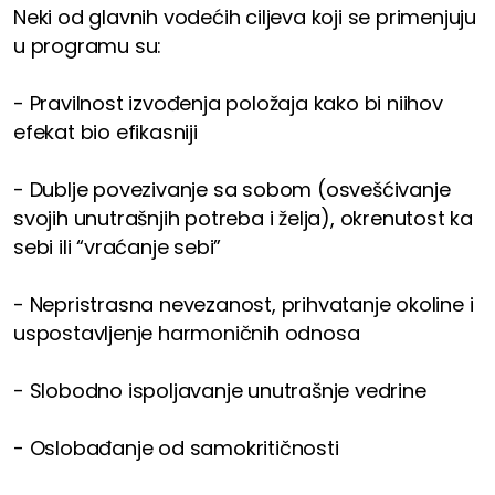
Neki od glavnih vodećih ciljeva koji se primenjuju
u programu su:
- Pravilnost izvođenja položaja kako bi niihov
efekat bio efikasniji
- Dublje povezivanje sa sobom (osvešćivanje
svojih unutrašnjih potreba i želja), okrenutost ka
sebi ili “vraćanje sebi”
- Nepristrasna nevezanost, prihvatanje okoline i
uspostavljenje harmoničnih odnosa
- Slobodno ispoljavanje unutrašnje vedrine
- Oslobađanje od samokritičnosti