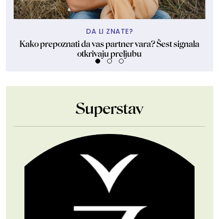
DA LI ZNATE?
Kako prepoznati da vas partner vara? Šest signala
D
otkrivaju preljubu
Superstav