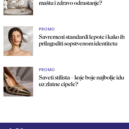
maštu i zdravo odrastanje?
PROMO
Savremeni standardi lepote i kako ih
prilagoditi sopstvenom identitetu
PROMO
Saveti stilista – koje boje najbolje idu
uz zlatne cipele?