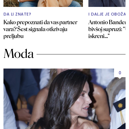
DA LI ZNATE?
I DALJE JE OBOŽA
Kako prepoznati da vas partner
Antonio Bandera
vara? Šest signala otkrivaju
bivšoj supruzi: "U
preljubu
iskreni..."
Moda
0