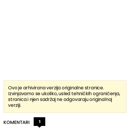
Ovo je arhivirana verzija originalne stranice.
Izvinjavamo se ukoliko, usled tehničkih ograničenja,
stranica i njen sadržaj ne odgovaraju originalnoj
verziji.
1
KOMENTARI