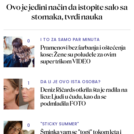
Ovo je jedini način da istopite salo sa
stomaka, tvrdi nauka
I TO ZA SAMO PAR MINUTA
0
Pramenovi bez farbanja i oštećenja
kose: Žene su poludele za ovim
super trikom VIDEO
DA LI JE OVO ISTA OSOBA?
1
Deniz Ričards otkrila šta je radila na
licu: Ljudi u čudu, kao da se
podmladila FOTO
"STICKY SUMMER"
0
Šminka vam se "topi" tokom leta i