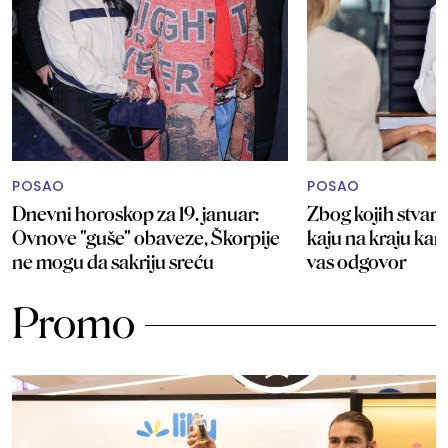
POSAO
POSAO
Dnevni horoskop za 19. januar:
Zbog kojih stvari 
Ovnove "guše" obaveze, Škorpije
kaju na kraju kar
ne mogu da sakriju sreću
vas odgovor
Promo