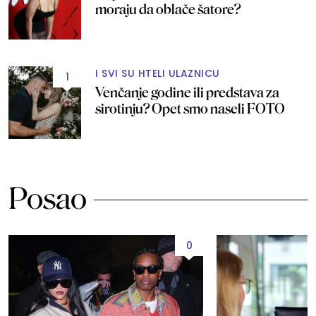
moraju da oblače šatore?
I SVI SU HTELI ULAZNICU
1
Venčanje godine ili predstava za
sirotinju? Opet smo naseli FOTO
Posao
0