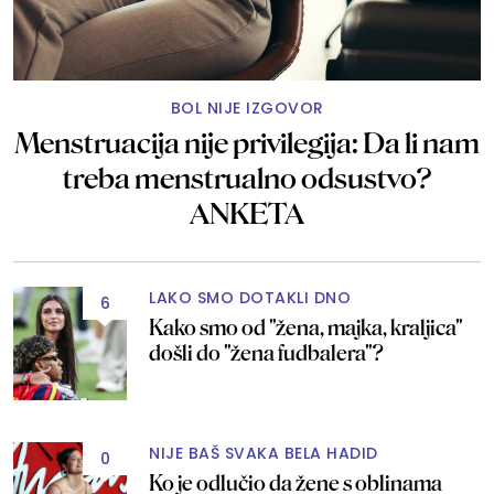
BOL NIJE IZGOVOR
Menstruacija nije privilegija: Da li nam
treba menstrualno odsustvo?
ANKETA
LAKO SMO DOTAKLI DNO
6
Kako smo od "žena, majka, kraljica"
došli do "žena fudbalera"?
NIJE BAŠ SVAKA BELA HADID
0
Ko je odlučio da žene s oblinama