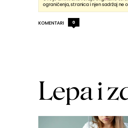
ograničenja, stranica i njen sadržaj ne o
0
KOMENTARI
Lepa i z