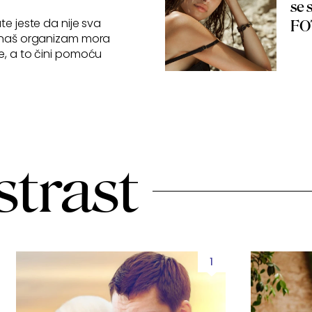
se 
te jeste da nije sva
FO
, naš organizam mora
e, a to čini pomoću
strast
1