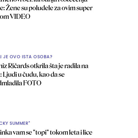
e: Žene su poludele za ovim super
ikom VIDEO
LI JE OVO ISTA OSOBA?
iz Ričards otkrila šta je radila na
u: Ljudi u čudu, kao da se
dmladila FOTO
ICKY SUMMER"
nka vam se "topi" tokom leta i lice