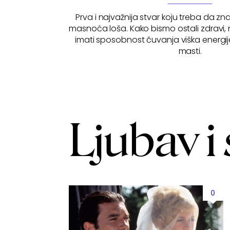
Prva i najvažnija stvar koju treba da zna
masnoća loša. Kako bismo ostali zdravi
imati sposobnost čuvanja viška energij
masti.
Ljubav i 
0