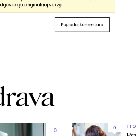
dgovaraju originalnoj verziji.
Pogledaj komentare
drava
I T
0
0
Pra