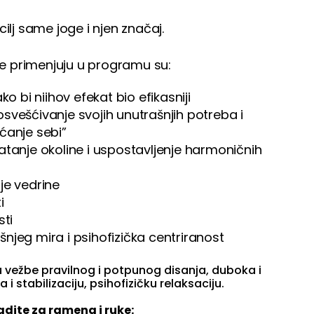
ilj same joge i njen značaj.
 se primenjuju u programu su:
o bi niihov efekat bio efikasniji
svešćivanje svojih unutrašnjih potreba i
aćanje sebi”
atanje okoline i uspostavljenje harmoničnih
je vedrine
i
sti
njeg mira i psihofizička centriranost
 vežbe pravilnog i potpunog disanja, duboka i
i stabilizaciju, psihofizičku relaksaciju.
adite za ramena i ruke: