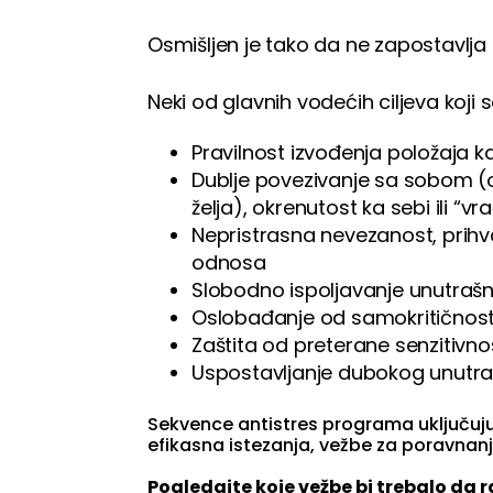
Osmišljen je tako da ne zapostavlja c
Neki od glavnih vodećih ciljeva koji
Pravilnost izvođenja položaja kak
Dublje povezivanje sa sobom (o
želja), okrenutost ka sebi ili “vr
Nepristrasna nevezanost, prihv
odnosa
Slobodno ispoljavanje unutrašn
Oslobađanje od samokritičnost
Zaštita od preterane senzitivno
Uspostavljanje dubokog unutraš
Sekvence antistres programa uključuju
efikasna istezanja, vežbe za poravnanja 
Pogledajte koje vežbe bi trebalo da r