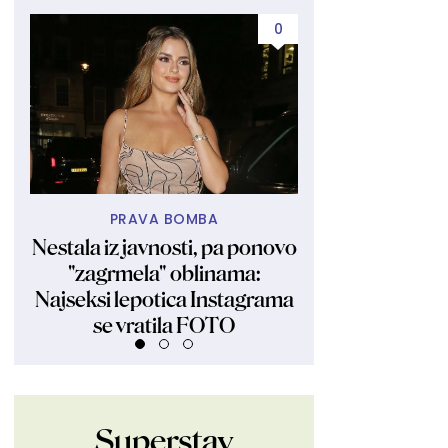
0
PRAVA BOMBA
BEZ DUGOG OT
Nestala iz javnosti, pa ponovo
Masne krpe nisu
"zagrmela" oblinama:
evo kako da im 
Najseksi lepotica Instagrama
sjaj
se vratila FOTO
Superstav