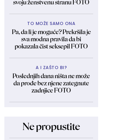
svoju ženstvenu stranu FOTO
TO MOŽE SAMO ONA
Pa, da li je moguće? Prekršila je
sva modna pravila da bi
pokazala čist seksepil FOTO
A I ZAŠTO BI?
Poslednjih dana ništa ne može
da prođe bez njene zategnute
zadnjice FOTO
Ne propustite