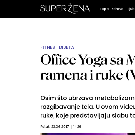
Lepa i zdrava
Ljub
FITNES I DIJETA
Office Yoga sa M
ramena i ruke 
Osim što ubrzava metabolizam, 
razgibavanje tela. U ovom vid
ruke, koje predstavljaju slabu 
Petak, 23.06.2017.
14:26