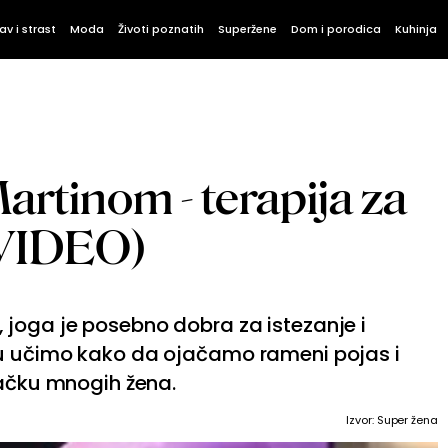
av i strast
Moda
Životi poznatih
Superžene
Dom i porodica
Kuhinja
artinom - terapija za
(VIDEO)
joga je posebno dobra za istezanje i
eu učimo kako da ojačamo rameni pojas i
tačku mnogih žena.
Izvor:
Super žena