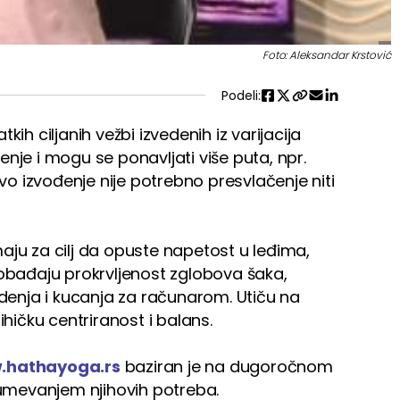
Foto: Aleksandar Krstović
Podeli:
ih ciljanih vežbi izvedenih iz varijacija
nje i mogu se ponavljati više puta, npr.
 izvođenje nije potrebno presvlačenje niti
aju za cilj da opuste napetost u leđima,
lobađaju prokrvljenost zglobova šaka,
edenja i kucanja za računarom. Utiču na
ihičku centriranost i balans.
hathayoga.rs
baziran je na dugoročnom
mevanjem njihovih potreba.