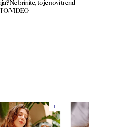
sija? Ne brinite, to je novi trend
TO/VIDEO
1