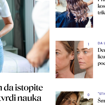
kos
tr
DA 
1
Den
lic
po
"
n da istopite
"ST
tvrdi nauka
0
Šmi