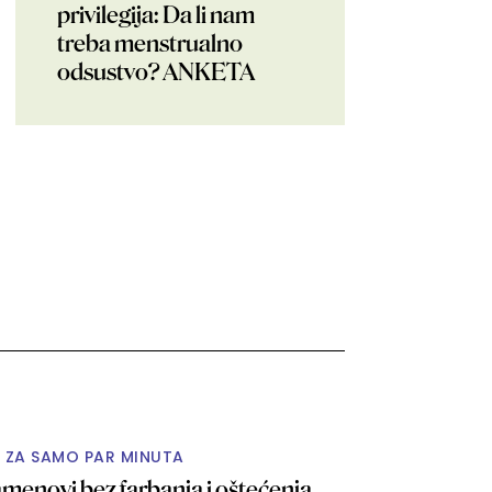
privilegija: Da li nam
treba menstrualno
odsustvo? ANKETA
O ZA SAMO PAR MINUTA
menovi bez farbanja i oštećenja