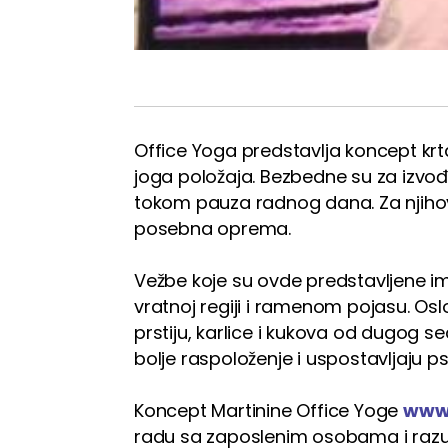
Office Yoga predstavlja koncept krtatk
joga položaja. Bezbedne su za izvođe
tokom pauza radnog dana. Za njihovo
posebna oprema.
Vežbe koje su ovde predstavljene im
vratnoj regiji i ramenom pojasu. Os
prstiju, karlice i kukova od dugog s
bolje raspoloženje i uspostavljaju ps
Koncept Martinine Office Yoge
www.
radu sa zaposlenim osobama i razu