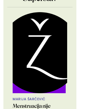
MARIJA ŠARČEVIĆ
Menstruacija nije