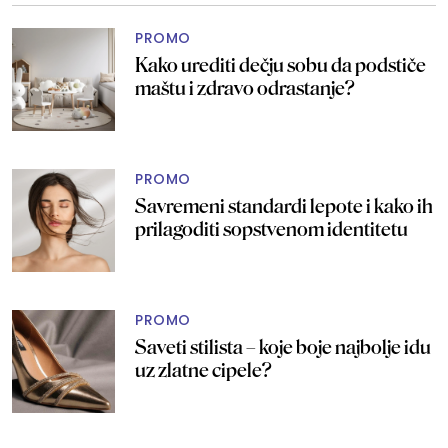
PROMO
Kako urediti dečju sobu da podstiče
maštu i zdravo odrastanje?
PROMO
Savremeni standardi lepote i kako ih
prilagoditi sopstvenom identitetu
PROMO
Saveti stilista – koje boje najbolje idu
uz zlatne cipele?