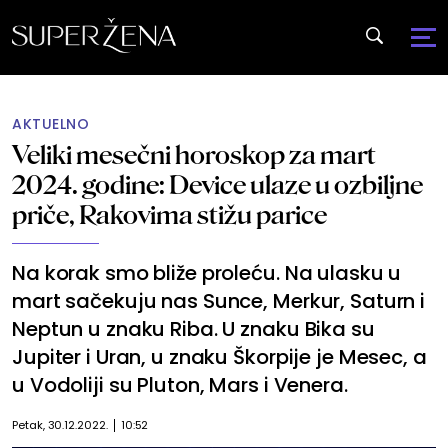
AKTUELNO
Veliki mesečni horoskop za mart
2024. godine: Device ulaze u ozbiljne
priče, Rakovima stižu parice
Na korak smo bliže proleću. Na ulasku u
mart sačekuju nas Sunce, Merkur, Saturn i
Neptun u znaku Riba. U znaku Bika su
Jupiter i Uran, u znaku Škorpije je Mesec, a
u Vodoliji su Pluton, Mars i Venera.
Petak, 30.12.2022.
10:52