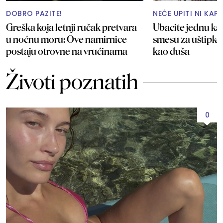
DOBRO PAZITE!
NEĆE UPITI NI KAP
Greška koja letnji ručak pretvara
Ubacite jednu ka
u noćnu moru: Ove namirnice
smesu za uštipke
postaju otrovne na vrućinama
kao duša
Životi poznatih
0