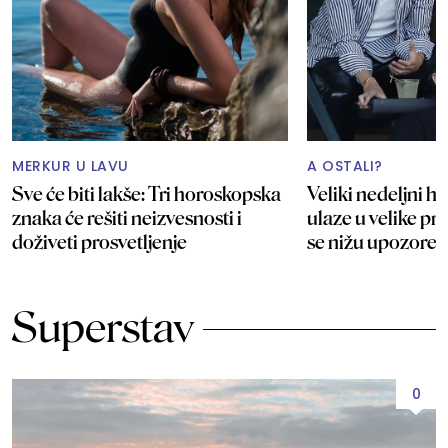
MERKUR U LAVU
A OSTALI?
Sve će biti lakše: Tri horoskopska
Veliki nedeljni h
znaka će rešiti neizvesnosti i
ulaze u velike p
doživeti prosvetljenje
se nižu upozoren
Superstav
0