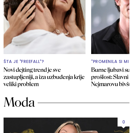
ŠTA JE "FREEFALL"?
"PROMENILA SI MI 
Novi dejting trend je sve
Burne ljubavi su
zastupljeniji, a iza uzbuđenja krije
prošlost: Slavni 
veliki problem
Nejmarovu bivš
Moda
0