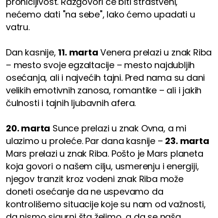
pronicljivost. Razgovori će biti strastveni,
nećemo dati "na sebe", lako ćemo upadati u
vatru.
Dan kasnije,
11. marta
Venera prelazi u znak Riba
– mesto svoje egzaltacije – mesto najdubljih
osećanja, ali i najvećih tajni. Pred nama su dani
velikih emotivnih zanosa, romantike – ali i jakih
čulnosti i tajnih ljubavnih afera.
20. marta
Sunce prelazi u znak Ovna, a mi
ulazimo u proleće. Par dana kasnije –
23. marta
Mars prelazi u znak Riba. Pošto je Mars planeta
koja govori o našem cilju, usmerenju i energiji,
njegov tranzit kroz vodeni znak Riba može
doneti osećanje da ne uspevamo da
kontrolišemo situacije koje su nam od važnosti,
da nismo sigurni šta želimo, a da se naša