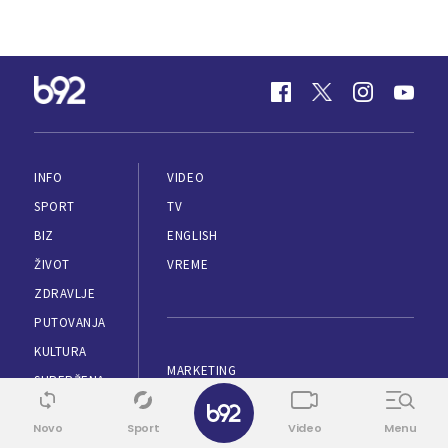
INFO
VIDEO
SPORT
TV
BIZ
ENGLISH
ŽIVOT
VREME
ZDRAVLJE
PUTOVANJA
KULTURA
MARKETING
SUPERŽENA
✕
IMPRESUM
ESPORTS
Novo
Sport
Video
Menu
PRAVILA KORIŠĆENJA
TEHNOPOLIS