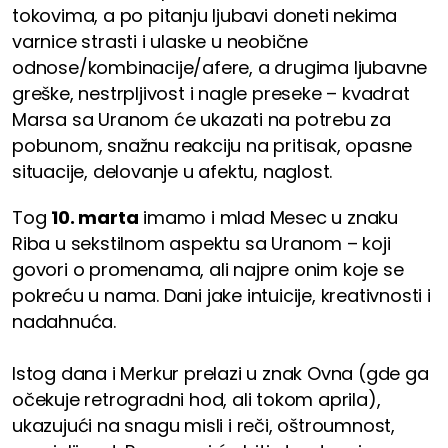
tokovima, a po pitanju ljubavi doneti nekima
varnice strasti i ulaske u neobične
odnose/kombinacije/afere, a drugima ljubavne
greške, nestrpljivost i nagle preseke – kvadrat
Marsa sa Uranom će ukazati na potrebu za
pobunom, snažnu reakciju na pritisak, opasne
situacije, delovanje u afektu, naglost.
Tog
10. marta
imamo i mlad Mesec u znaku
Riba u sekstilnom aspektu sa Uranom – koji
govori o promenama, ali najpre onim koje se
pokreću u nama. Dani jake intuicije, kreativnosti i
nadahnuća.
Istog dana i Merkur prelazi u znak Ovna (gde ga
očekuje retrogradni hod, ali tokom aprila),
ukazujući na snagu misli i reči, oštroumnost,