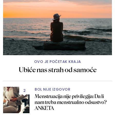
OVO JE POČETAK KRAJA
Ubiće nas strah od samoće
BOL NIJE IZGOVOR
2
Menstruacija nije privilegija: Da li
nam treba menstrualno odsustvo?
ANKETA