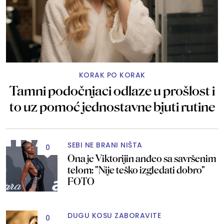
KORAK PO KORAK
Tamni podočnjaci odlaze u prošlost i
to uz pomoć jednostavne bjuti rutine
SEBI NE BRANI NIŠTA
0
Ona je Viktorijin anđeo sa savršenim
telom: "Nije teško izgledati dobro"
FOTO
DUGU KOSU ZABORAVITE
0