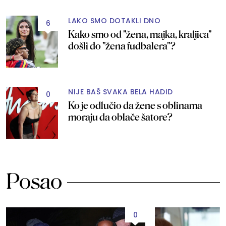
LAKO SMO DOTAKLI DNO
6
Kako smo od "žena, majka, kraljica"
došli do "žena fudbalera"?
NIJE BAŠ SVAKA BELA HADID
0
Ko je odlučio da žene s oblinama
moraju da oblače šatore?
Posao
0