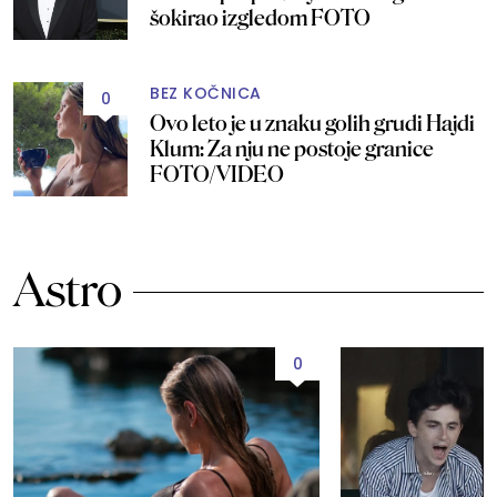
šokirao izgledom FOTO
BEZ KOČNICA
0
Ovo leto je u znaku golih grudi Hajdi
Klum: Za nju ne postoje granice
FOTO/VIDEO
Astro
0