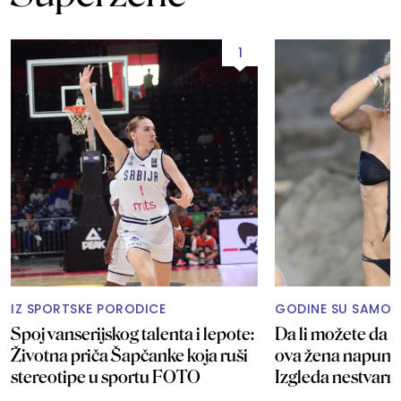
1
IZ SPORTSKE PORODICE
GODINE SU SAMO 
Spoj vanserijskog talenta i lepote:
Da li možete da p
Životna priča Šapčanke koja ruši
ova žena napunil
stereotipe u sportu FOTO
Izgleda nestvar