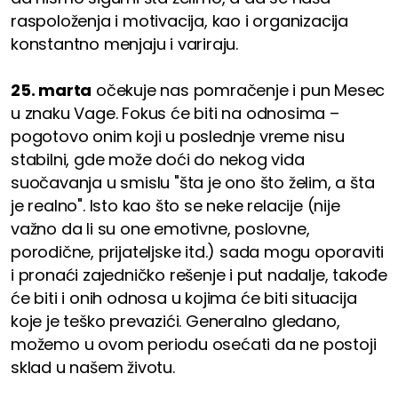
raspoloženja i motivacija, kao i organizacija
konstantno menjaju i variraju.
25. marta
očekuje nas pomračenje i pun Mesec
u znaku Vage. Fokus će biti na odnosima –
pogotovo onim koji u poslednje vreme nisu
stabilni, gde može doći do nekog vida
suočavanja u smislu "šta je ono što želim, a šta
je realno". Isto kao što se neke relacije (nije
važno da li su one emotivne, poslovne,
porodične, prijateljske itd.) sada mogu oporaviti
i pronaći zajedničko rešenje i put nadalje, takođe
će biti i onih odnosa u kojima će biti situacija
koje je teško prevazići. Generalno gledano,
možemo u ovom periodu osećati da ne postoji
sklad u našem životu.