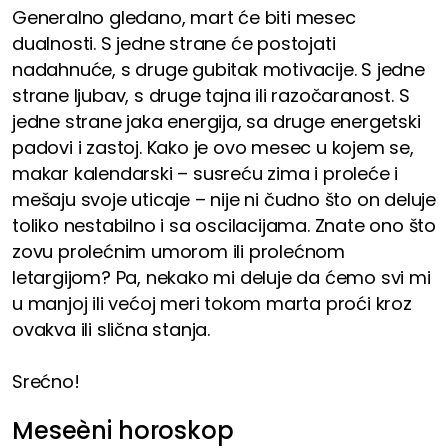
Generalno gledano, mart će biti mesec
dualnosti. S jedne strane će postojati
nadahnuće, s druge gubitak motivacije. S jedne
strane ljubav, s druge tajna ili razočaranost. S
jedne strane jaka energija, sa druge energetski
padovi i zastoj. Kako je ovo mesec u kojem se,
makar kalendarski – susreću zima i proleće i
mešaju svoje uticaje – nije ni čudno što on deluje
toliko nestabilno i sa oscilacijama. Znate ono što
zovu prolećnim umorom ili prolećnom
letargijom? Pa, nekako mi deluje da ćemo svi mi
u manjoj ili većoj meri tokom marta proći kroz
ovakva ili slična stanja.
Srećno!
Meseèni horoskop