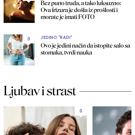
Bez puno truda, a tako luksuzno:
Ova frizura je došla iz prošlosti i
morate je imati FOTO
JEDINO "RADI"
0
Ovo je jedini način da istopite salo sa
stomaka, tvrdi nauka
Ljubav i strast
0