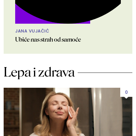
JANA VUJAČIĆ
Ubiće nas strah od samoće
Lepa i zdrava
0