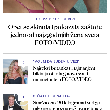
FIGURA KOJOJ SE DIVE
Opet se skinula i pokazala zašto je
jedna od najzgodnijih žena sveta
FOTO/VIDEO
"VOLIM DA BUDEM U VEZI"
0
Najseksi Britanka u najmanjem
bikiniju otkrila gotovo svaki
milimetar tela FOTO/VIDEO
SEĆATE LI SE NJEGA?
1
Smršao čak 90 kilograma i sad ga
niko ne prepoznaje: Slavni glumac