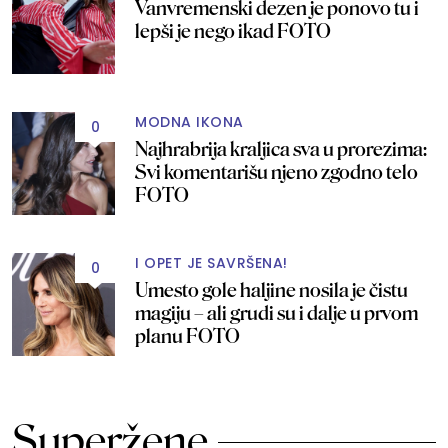
Vanvremenski dezen je ponovo tu i
lepši je nego ikad FOTO
MODNA IKONA
0
Najhrabrija kraljica sva u prorezima:
Svi komentarišu njeno zgodno telo
FOTO
I OPET JE SAVRŠENA!
0
Umesto gole haljine nosila je čistu
magiju – ali grudi su i dalje u prvom
planu FOTO
Superžene