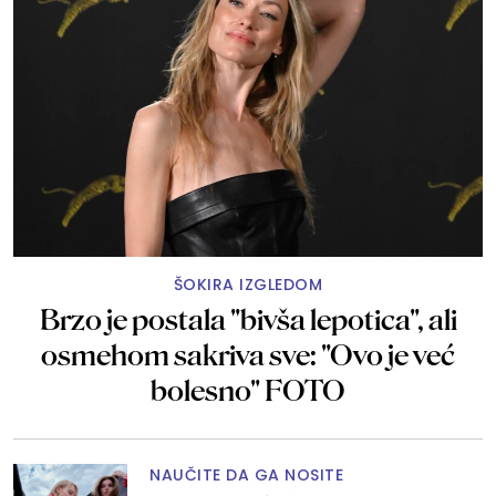
ŠOKIRA IZGLEDOM
Brzo je postala "bivša lepotica", ali
osmehom sakriva sve: "Ovo je već
bolesno" FOTO
NAUČITE DA GA NOSITE