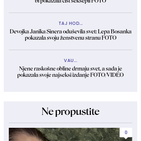
bi pokazala čist seksepil FOTO
TAJ HOD...
Devojka Janika Sinera oduševila svet: Lepa Bosanka
pokazala svoju ženstvenu stranu FOTO
VAU...
Njene raskošne obline drmaju svet, a sada je
pokazala svoje najseksi izdanje FOTO/VIDEO
Ne propustite
0