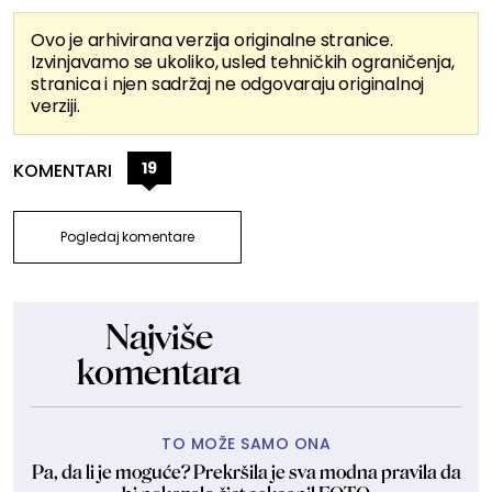
Ovo je arhivirana verzija originalne stranice.
Izvinjavamo se ukoliko, usled tehničkih ograničenja,
stranica i njen sadržaj ne odgovaraju originalnoj
verziji.
19
KOMENTARI
Pogledaj komentare
Najviše
komentara
TO MOŽE SAMO ONA
Pa, da li je moguće? Prekršila je sva modna pravila da