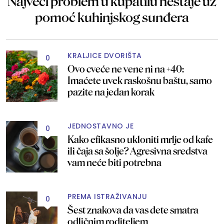
Najveći problem u kupatilu nestaje uz
pomoć kuhinjskog sunđera
KRALJICE DVORIŠTA
0
Ovo cveće ne vene ni na +40:
Imaćete uvek raskošnu baštu, samo
pazite na jedan korak
JEDNOSTAVNO JE
0
Kako efikasno ukloniti mrlje od kafe
ili čaja sa šolje? Agresivna sredstva
vam neće biti potrebna
PREMA ISTRAŽIVANJU
0
Šest znakova da vas dete smatra
odličnim roditeljem