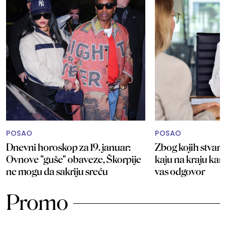
POSAO
POSAO
Dnevni horoskop za 19. januar:
Zbog kojih stvari 
Ovnove "guše" obaveze, Škorpije
kaju na kraju kar
ne mogu da sakriju sreću
vas odgovor
Promo