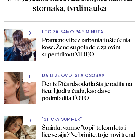
stomaka, tvrdi nauka
I TO ZA SAMO PAR MINUTA
0
Pramenovi bez farbanja i oštećenja
kose: Žene su poludele za ovim
super trikom VIDEO
DA LI JE OVO ISTA OSOBA?
1
Deniz Ričards otkrila šta je radila na
licu: Ljudi u čudu, kao da se
podmladila FOTO
"STICKY SUMMER"
0
Šminka vam se "topi" tokom leta i
lice se sija? Ne brinite, to je novi trend