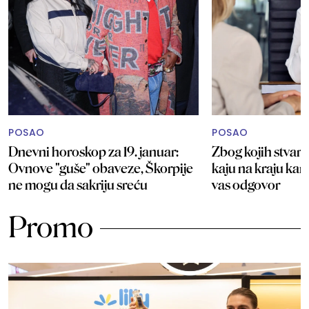
POSAO
POSAO
Dnevni horoskop za 19. januar:
Zbog kojih stvari 
Ovnove "guše" obaveze, Škorpije
kaju na kraju kar
ne mogu da sakriju sreću
vas odgovor
Promo