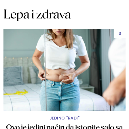
Lepa i zdrava
0
JEDINO "RADI"
Ovo je jedini način da istopite salo sa