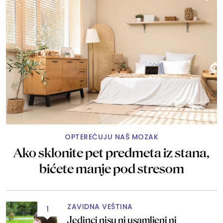
OPTEREĆUJU NAŠ MOZAK
Ako sklonite pet predmeta iz stana,
bićete manje pod stresom
ZAVIDNA VEŠTINA
1
Jedinci nisu ni usamljeni ni