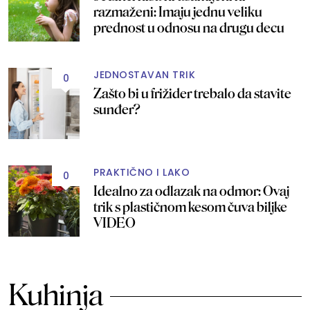
razmaženi: Imaju jednu veliku
prednost u odnosu na drugu decu
JEDNOSTAVAN TRIK
0
Zašto bi u frižider trebalo da stavite
sunđer?
PRAKTIČNO I LAKO
0
Idealno za odlazak na odmor: Ovaj
trik s plastičnom kesom čuva biljke
VIDEO
Kuhinja