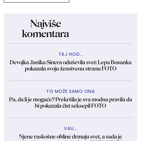
Najviše
komentara
TAJ HOD...
Devojka Janika Sinera oduševila svet: Lepa Bosanka
pokazala svoju ženstvenu stranu FOTO
TO MOŽE SAMO ONA
Pa, da li je moguće? Prekršila je sva modna pravila da
bi pokazala čist seksepil FOTO
VAU...
Njene raskošne obline drmaju svet, a sada je