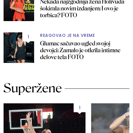
Nekada najzgodnija žena Holivuda
šokirala novim izdanjem: I ovo je
torbica? FOTO
REAGOVAO JE NA VREME
1
Glumac sačuvao ugled svojoj
devojci: Zamalo je otkrila intimne
delove tela FOTO
Superžene
1