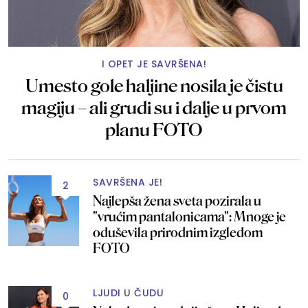
I OPET JE SAVRŠENA!
Umesto gole haljine nosila je čistu
magiju – ali grudi su i dalje u prvom
planu FOTO
SAVRŠENA JE!
2
Najlepša žena sveta pozirala u
"vrućim pantalonicama": Mnoge je
oduševila prirodnim izgledom
FOTO
LJUDI U ČUDU
0