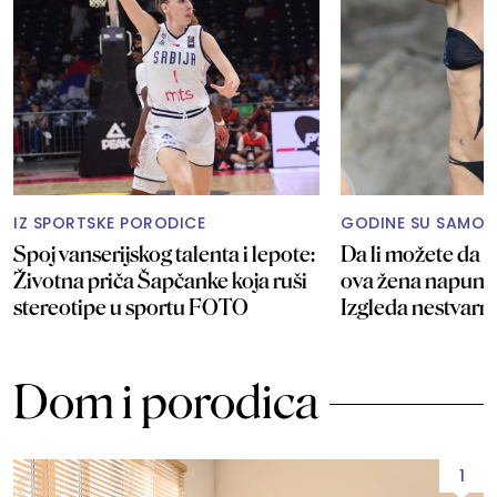
IZ SPORTSKE PORODICE
GODINE SU SAMO 
Spoj vanserijskog talenta i lepote:
Da li možete da p
Životna priča Šapčanke koja ruši
ova žena napunil
stereotipe u sportu FOTO
Izgleda nestvar
Dom i porodica
1