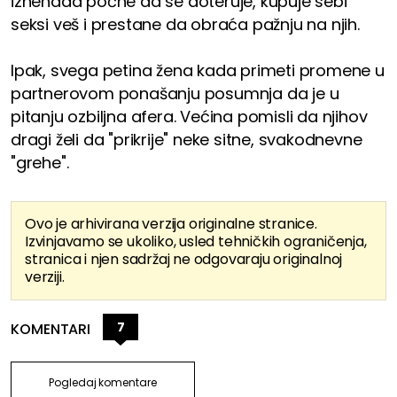
iznenada počne da se doteruje, kupuje sebi
seksi veš i prestane da obraća pažnju na njih.
Ipak, svega petina žena kada primeti promene u
partnerovom ponašanju posumnja da je u
pitanju ozbiljna afera. Većina pomisli da njihov
dragi želi da "prikrije" neke sitne, svakodnevne
"grehe".
Ovo je arhivirana verzija originalne stranice.
Izvinjavamo se ukoliko, usled tehničkih ograničenja,
stranica i njen sadržaj ne odgovaraju originalnoj
verziji.
7
KOMENTARI
Pogledaj komentare