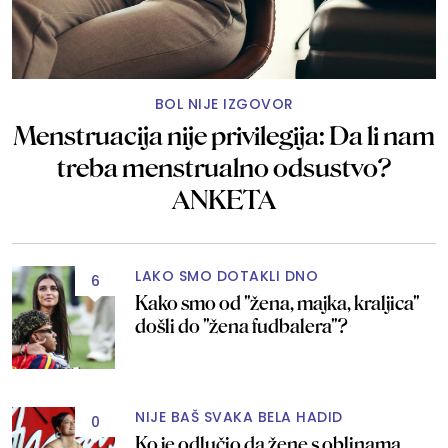
BOL NIJE IZGOVOR
Menstruacija nije privilegija: Da li nam
treba menstrualno odsustvo?
ANKETA
LAKO SMO DOTAKLI DNO
6
Kako smo od "žena, majka, kraljica"
došli do "žena fudbalera"?
NIJE BAŠ SVAKA BELA HADID
0
Ko je odlučio da žene s oblinama