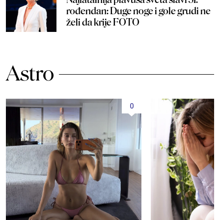
rođendan: Duge noge i gole grudi ne
želi da krije FOTO
Astro
0