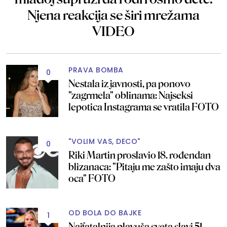
Njena reakcija se širi mrežama
VIDEO
PRAVA BOMBA
0
Nestala iz javnosti, pa ponovo
"zagrmela" oblinama: Najseksi
lepotica Instagrama se vratila FOTO
"VOLIM VAS, DECO"
0
Riki Martin proslavio 18. rođendan
blizanaca: "Pitaju me zašto imaju dva
oca" FOTO
OD BOLA DO BAJKE
1
Najfatalnija plavuša sveta slavi 51.