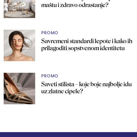
maštu i zdravo odrastanje?
PROMO
Savremeni standardi lepote i kako ih
prilagoditi sopstvenom identitetu
PROMO
Saveti stilista – koje boje najbolje idu
uz zlatne cipele?