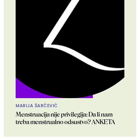
MARIJA ŠARČEVIĆ
Menstruacija nije privilegija: Da li nam
treba menstrualno odsustvo? ANKETA