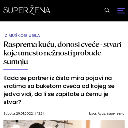
IZ MUŠKOG UGLA
Rasprema kuću, donosi cveće - stvari
koje umesto nežnosti probude
sumnju
Kada se partner iz čista mira pojavi na
vratima sa buketom cveća od kojeg se
jedva vidi, da li se zapitate u čemu je
stvar?
Subota, 29.01.2022.
12:31
Izvor:
Avaz, super zena