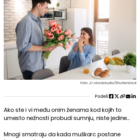
Foto: JJ-stockstudio/Shutterstock
Podeli:
Ako ste i vi među onim ženama kod kojih to
umesto nežnosti probudi sumnju, niste jedine...
Mnogi smatraju da kada muškarc postane