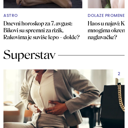
ASTRO
DOLAZE PROMENE
Dnevni horoskop za 7. avgust:
Haos u najavi: Ka
Bikovi su spremni za rizik,
mnogima okrenut
Rakovima je suviše lepo – dokle?
naglavačke?
Superstav
2