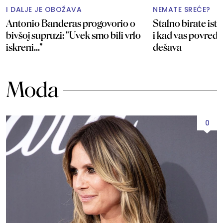
I DALJE JE OBOŽAVA
NEMATE SREĆE?
Antonio Banderas progovorio o
Stalno birate isti
bivšoj supruzi: "Uvek smo bili vrlo
i kad vas povredi
iskreni..."
dešava
Moda
0