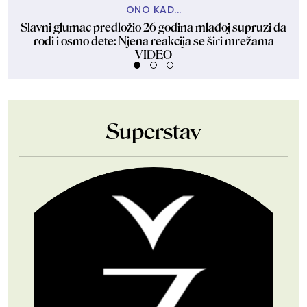
ONO KAD...
Slavni glumac predložio 26 godina mlađoj supruzi da
U
rodi i osmo dete: Njena reakcija se širi mrežama
VIDEO
Superstav