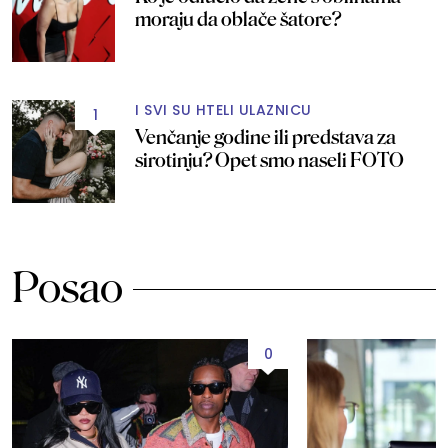
moraju da oblače šatore?
I SVI SU HTELI ULAZNICU
1
Venčanje godine ili predstava za
sirotinju? Opet smo naseli FOTO
Posao
0