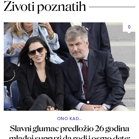
Životi poznatih
0
ONO KAD...
Slavni glumac predložio 26 godina
mlađoj supruzi da rodi i osmo dete: