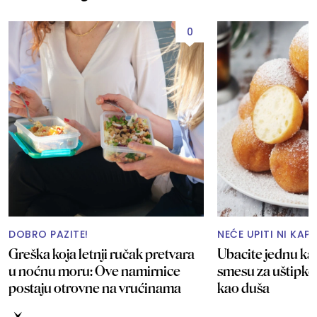
0
DOBRO PAZITE!
NEĆE UPITI NI KAP
Greška koja letnji ručak pretvara
Ubacite jednu ka
u noćnu moru: Ove namirnice
smesu za uštipke
postaju otrovne na vrućinama
kao duša