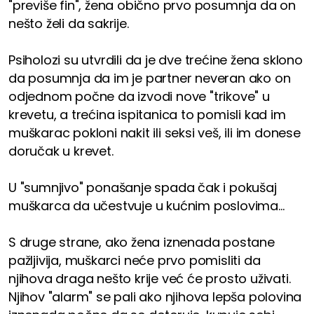
"previše fin", žena obično prvo posumnja da on
nešto želi da sakrije.
Psiholozi su utvrdili da je dve trećine žena sklono
da posumnja da im je partner neveran ako on
odjednom počne da izvodi nove "trikove" u
krevetu, a trećina ispitanica to pomisli kad im
muškarac pokloni nakit ili seksi veš, ili im donese
doručak u krevet.
U "sumnjivo" ponašanje spada čak i pokušaj
muškarca da učestvuje u kućnim poslovima...
S druge strane, ako žena iznenada postane
pažljivija, muškarci neće prvo pomisliti da
njihova draga nešto krije već će prosto uživati.
Njihov "alarm" se pali ako njihova lepša polovina