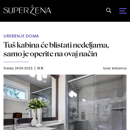
UREĐENJE DOMA
Tuš kabina će blistati nedeljama,
samo je operite na ovaj način
Sreda, 24.05.2023.
18:15
Izvor:
krstarica