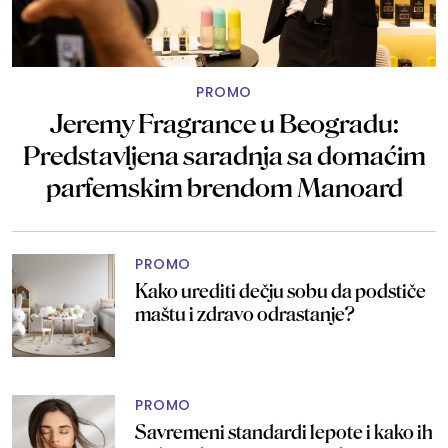
PROMO
Jeremy Fragrance u Beogradu:
Predstavljena saradnja sa domaćim
parfemskim brendom Manoard
PROMO
Kako urediti dečju sobu da podstiče
maštu i zdravo odrastanje?
PROMO
Savremeni standardi lepote i kako ih