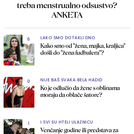
treba menstrualno odsustvo?
ANKETA
LAKO SMO DOTAKLI DNO
6
Kako smo od "žena, majka, kraljica"
došli do "žena fudbalera"?
NIJE BAŠ SVAKA BELA HADID
0
Ko je odlučio da žene s oblinama
moraju da oblače šatore?
I SVI SU HTELI ULAZNICU
1
Venčanje godine ili predstava za