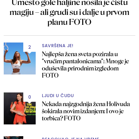
Umesto gole haljine nosila je čistu
magiju – ali grudi su i dalje u prvom
planu FOTO
SAVRŠENA JE!
2
Najlepša žena sveta pozirala u
"vrućim pantalonicama": Mnoge je
oduševila prirodnim izgledom
FOTO
LJUDI U ČUDU
0
Nekada najzgodnija žena Holivuda
šokirala novim izdanjem: I ovo je
torbica? FOTO