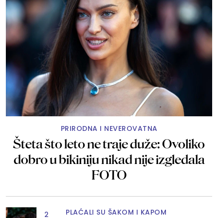
PRIRODNA I NEVEROVATNA
Šteta što leto ne traje duže: Ovoliko
dobro u bikiniju nikad nije izgledala
FOTO
PLAĆALI SU ŠAKOM I KAPOM
2