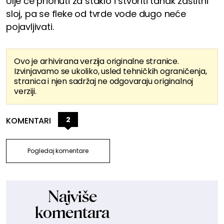
Ulje će prionuti za staklo i stvoriti tanak zaštitni
sloj, pa se fleke od tvrde vode dugo neće
pojavljivati.
Ovo je arhivirana verzija originalne stranice.
Izvinjavamo se ukoliko, usled tehničkih ograničenja,
stranica i njen sadržaj ne odgovaraju originalnoj
verziji.
2
KOMENTARI
Pogledaj komentare
Najviše
komentara