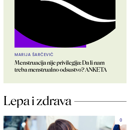
MARIJA ŠARČEVIĆ
Menstruacija nije privilegija: Da li nam
treba menstrualno odsustvo? ANKETA
Lepa i zdrava
0