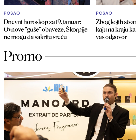
POSAO
POSAO
Dnevni horoskop za 19. januar:
Zbog kojih stvari 
Ovnove "guše" obaveze, Škorpije
kaju na kraju kar
ne mogu da sakriju sreću
vas odgovor
Promo