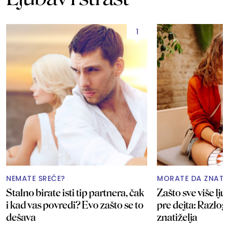
1
NEMATE SREĆE?
MORATE DA ZNATE
Stalno birate isti tip partnera, čak
Zašto sve više lj
i kad vas povredi? Evo zašto se to
pre dejta: Razlog
dešava
znatiželja