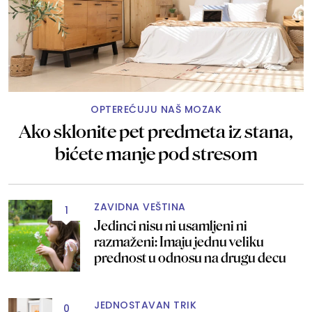
OPTEREĆUJU NAŠ MOZAK
Ako sklonite pet predmeta iz stana,
bićete manje pod stresom
ZAVIDNA VEŠTINA
1
Jedinci nisu ni usamljeni ni
razmaženi: Imaju jednu veliku
prednost u odnosu na drugu decu
JEDNOSTAVAN TRIK
0