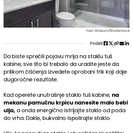
Foto: Artazum/Shutterstock
Podeli:
Da biste sprečili pojavu mrlja na staklu tuš
kabine, sve što bi trebalo da uradite jeste da
prilikom čišćenja izvedete oprobani trik koji daje
dugoročne rezultate.
Kad operete unutrašnje staklo tuš kabine,
na
mekanu pamučnu krpicu nanesite malo bebi
ulja,
a onda energično istrljajte staklo od poda
do vrha. Dakle, bukvalno ispolirajte staklo