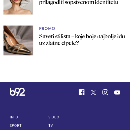
prilagoditi sopstvenom identitetu
PROMO
Saveti stilista – koje boje najbolje idu
uz zlatne cipele?
INFO
VIDEO
SPORT
TV