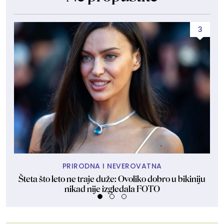
3
PRIRODNA I NEVEROVATNA
Šteta što leto ne traje duže: Ovoliko dobro u bikiniju
Š
nikad nije izgledala FOTO