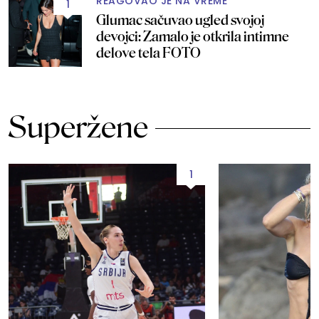
REAGOVAO JE NA VREME
1
Glumac sačuvao ugled svojoj
devojci: Zamalo je otkrila intimne
delove tela FOTO
Superžene
1