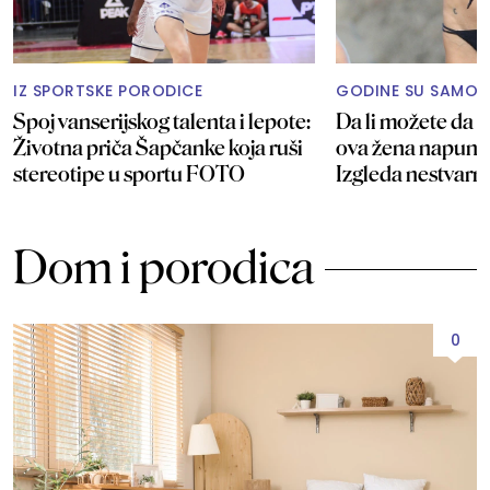
IZ SPORTSKE PORODICE
GODINE SU SAMO 
Spoj vanserijskog talenta i lepote:
Da li možete da p
Životna priča Šapčanke koja ruši
ova žena napunil
stereotipe u sportu FOTO
Izgleda nestvar
Dom i porodica
0