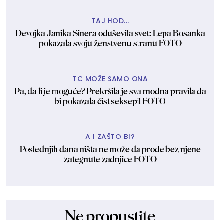
TAJ HOD...
Devojka Janika Sinera oduševila svet: Lepa Bosanka
pokazala svoju ženstvenu stranu FOTO
TO MOŽE SAMO ONA
Pa, da li je moguće? Prekršila je sva modna pravila da
bi pokazala čist seksepil FOTO
A I ZAŠTO BI?
Poslednjih dana ništa ne može da prođe bez njene
zategnute zadnjice FOTO
Ne propustite