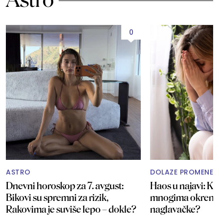
0
ASTRO
DOLAZE PROMENE
Dnevni horoskop za 7. avgust:
Haos u najavi: Ka
Bikovi su spremni za rizik,
mnogima okrenut
Rakovima je suviše lepo – dokle?
naglavačke?