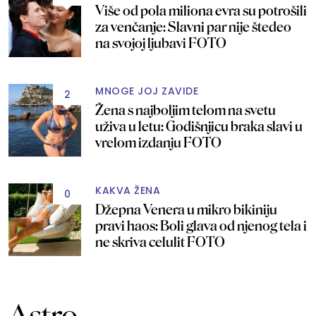
Više od pola miliona evra su potrošili
za venčanje: Slavni par nije štedeo
na svojoj ljubavi FOTO
MNOGE JOJ ZAVIDE
2
Žena s najboljim telom na svetu
uživa u letu: Godišnjicu braka slavi u
vrelom izdanju FOTO
KAKVA ŽENA
0
Džepna Venera u mikro bikiniju
pravi haos: Boli glava od njenog tela i
ne skriva celulit FOTO
Astro