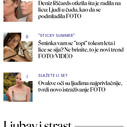
Deniz Ričards otkrila šta je radila na
licu: Ljudi u čudu, kao da se
podmladila FOTO
"STICKY SUMMER"
0
Šminka vam se "topi" tokom leta i
lice se sija? Ne brinite, to je novi trend
FOTO/VIDEO
SLAŽETE LI SE?
1
Ovakve oči su ljudima najprivlačnije,
tvrdi novo istraživanje FOTO
Ljubav i strast