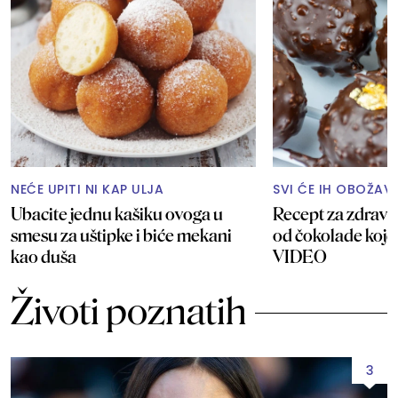
NEĆE UPITI NI KAP ULJA
SVI ĆE IH OBOŽAV
Ubacite jednu kašiku ovoga u
Recept za zdrave
smesu za uštipke i biće mekani
od čokolade koje
kao duša
VIDEO
Životi poznatih
3