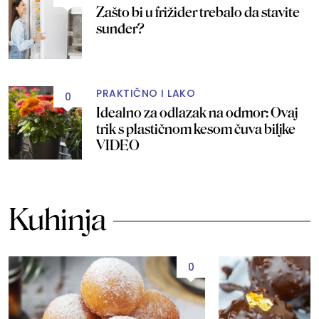
Zašto bi u frižider trebalo da stavite
sunđer?
PRAKTIČNO I LAKO
0
Idealno za odlazak na odmor: Ovaj
trik s plastičnom kesom čuva biljke
VIDEO
Kuhinja
0