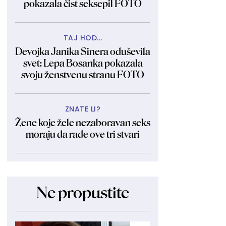
pokazala čist seksepil FOTO
TAJ HOD...
Devojka Janika Sinera oduševila
svet: Lepa Bosanka pokazala
svoju ženstvenu stranu FOTO
ZNATE LI?
Žene koje žele nezaboravan seks
moraju da rade ove tri stvari
Ne propustite