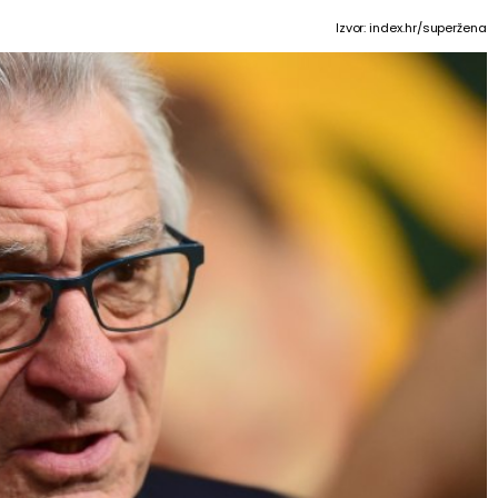
Izvor:
index.hr/superžena