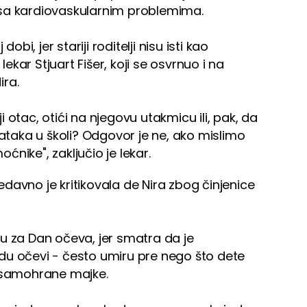
 sa kardiovaskularnim problemima.
obi, jer stariji roditelji nisu isti kao
lekar Stjuart Fišer, koji se osvrnuo i na
ira.
 otac, otići na njegovu utakmicu ili, pak, da
aka u školi? Odgovor je ne, ako mislimo
nike", zaključio je lekar.
nedavno je kritikovala de Nira zbog činjenice
u za Dan očeva, jer smatra da je
du očevi - često umiru pre nego što dete
o samohrane majke.