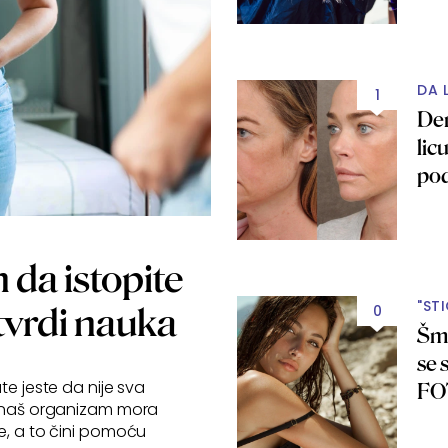
DA 
1
Den
lic
po
"
n da istopite
"ST
tvrdi nauka
0
Šmi
se 
te jeste da nije sva
FO
, naš organizam mora
e, a to čini pomoću