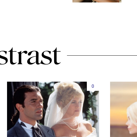
strast
0