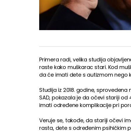
Primera radi, velika studija objavlje
raste kako muškarac stari. Kod mušk
da će imati dete s autizmom nego
Studija iz 2018. godine, sproveden
SAD, pokazala je da očevi stariji o
imati određene komplikacije pri por
Veruje se, takođe, da stariji očevi i
rasta, dete s određenim psihičkim p