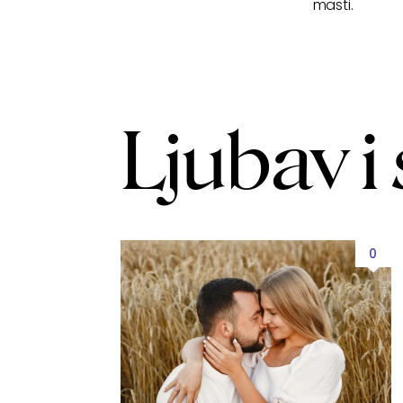
masti.
Ljubav i 
0