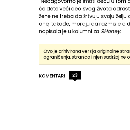
"Neodgovorno je imati decu u tom 
će dete veći deo svog života odra
žene ne treba da žrtvuju svoju želju d
one, takođe, moraju da razmisle o 
napisala je u kolumni za
9Honey
.
Ovo je arhivirana verzija originalne stra
ograničenja, stranica i njen sadržaj ne o
23
KOMENTARI