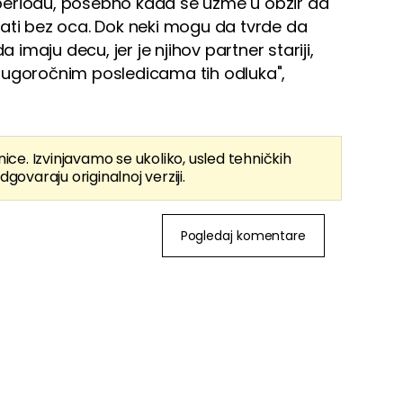
periodu, posebno kada se uzme u obzir da
stati bez oca. Dok neki mogu da tvrde da
a imaju decu, jer je njihov partner stariji,
dugoročnim posledicama tih odluka",
nice. Izvinjavamo se ukoliko, usled tehničkih
dgovaraju originalnoj verziji.
Pogledaj komentare