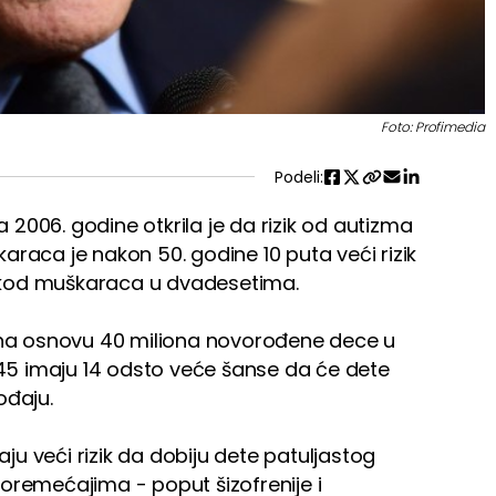
Foto: Profimedia
Podeli:
na 2006. godine otkrila je da rizik od autizma
araca je nakon 50. godine 10 puta veći rizik
 kod muškaraca u dvadesetima.
a na osnovu 40 miliona novorođene dece u
d 45 imaju 14 odsto veće šanse da će dete
ođaju.
maju veći rizik da dobiju dete patuljastog
oremećajima - poput šizofrenije i