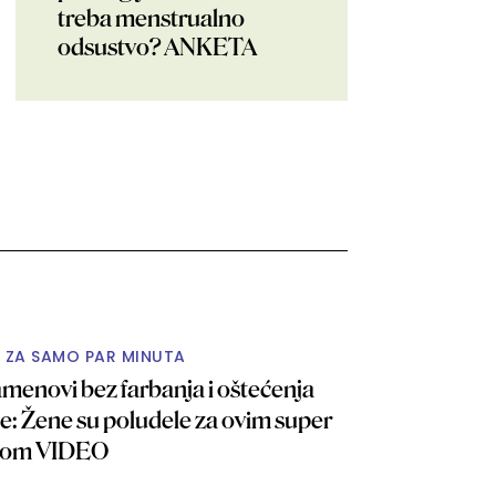
treba menstrualno
odsustvo? ANKETA
O ZA SAMO PAR MINUTA
menovi bez farbanja i oštećenja
e: Žene su poludele za ovim super
ikom VIDEO