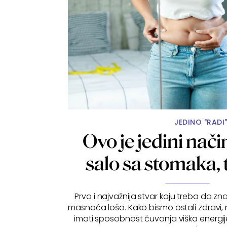
JEDINO "RADI
Ovo je jedini nači
salo sa stomaka, 
Prva i najvažnija stvar koju treba da zna
masnoća loša. Kako bismo ostali zdravi
imati sposobnost čuvanja viška energij