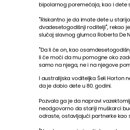
bipolarnog poremećaja, kao i dete
"Riskantno je da imate dete u starijoj d
dvadesetogodišnji roditelji", rekao je 
slučaj slavnog glumca Roberta De N
"Da li će on, kao osamdesetogodišnji
li će moći da mu pomogne oko zadat
samo na njega, ne i na njegove pomoć
I australijska voditeljka Šeli Horton 
da je dobio dete u 80. godini.
Pozvala ga je da napravi vazektomij
neodgovorno da stariji muškarci bu
odraste, ostavljajući partnerke ka