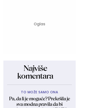
Najviše
komentara
TO MOŽE SAMO ONA
Pa, da li je moguće? Prekršila je
sva modna pravila da bi