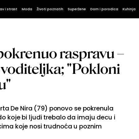
av i strast
Moda
Životi poznatih
Superžene
Dom i porodica
Kuhinja
 pokrenuo raspravu –
 voditeljka; "Pokloni
u"
a De Nira (79) ponovo se pokrenula
 koje bi ljudi trebalo da imaju decu i
icima koje nosi trudnoća u poznim