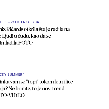
LI JE OVO ISTA OSOBA?
iz Ričards otkrila šta je radila na
u: Ljudi u čudu, kao da se
dmladila FOTO
ICKY SUMMER"
nka vam se "topi" tokom leta i lice
sija? Ne brinite, to je novi trend
TO/VIDEO