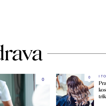
drava
I T
0
0
Pra
kos
tr