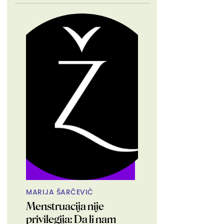
MARIJA ŠARČEVIĆ
Menstruacija nije
privilegija: Da li nam