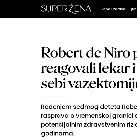
Lepa i zdrava
Ljub
Robert de Niro
reagovali lekar i
sebi vazektomij
Rođenjem sedmog deteta Robert
rasprava o vremenskoj granici do
potencijalnim zdravstvenim riz
godinama.