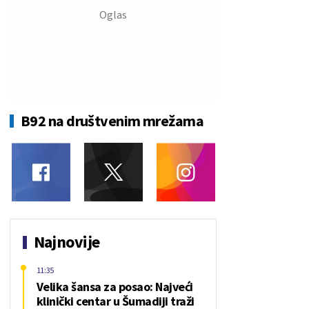
B92 na društvenim mrežama
Najnovije
11:35
Velika šansa za posao: Najveći
klinički centar u Šumadiji traži