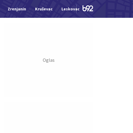
Zrenjanin
Kruševac
Leskovac
Jagodina
Šid