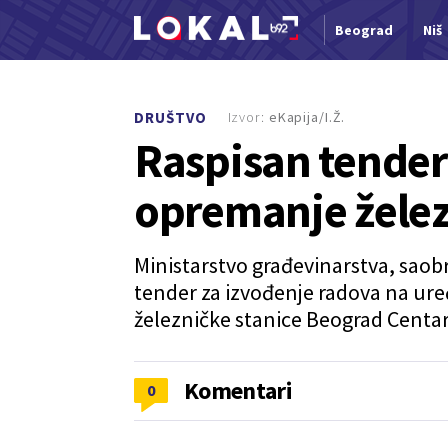
Beograd
Niš
Nova vest
Izvor:
eKapija/I.Ž.
DRUŠTVO
Raspisan tender 
opremanje želez
Ministarstvo građevinarstva, saobr
tender za izvođenje radova na ur
železničke stanice Beograd Centar
Komentari
0