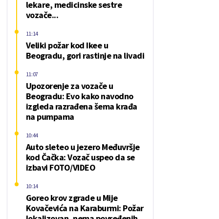
lekare, medicinske sestre
vozače...
11:14
Veliki požar kod Ikee u
Beogradu, gori rastinje na livadi
11:07
Upozorenje za vozače u
Beogradu: Evo kako navodno
izgleda razrađena šema krađa
na pumpama
10:44
Auto sleteo u jezero Međuvršje
kod Čačka: Vozač uspeo da se
izbavi FOTO/VIDEO
10:14
Goreo krov zgrade u Mije
Kovačevića na Karaburmi: Požar
lokalizovan, nema povređenih