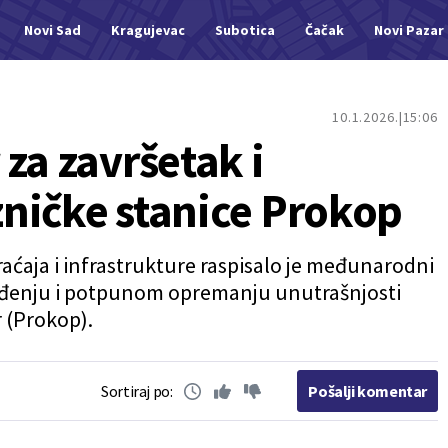
Novi Sad
Kragujevac
Subotica
Čačak
Novi Pazar
10.1.2026.
15:06
za završetak i
ničke stanice Prokop
aćaja i infrastrukture raspisalo je međunarodni
eđenju i potpunom opremanju unutrašnjosti
 (Prokop).
Sortiraj po:
Pošalji komentar