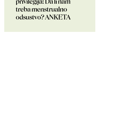
privilegija: Da li nam
treba menstrualno
odsustvo? ANKETA