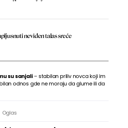
apljusnuti neviđen talas sreće
mu su sanjali
– stabilan priliv novca koji im
bilan odnos gde ne moraju da glume ili da