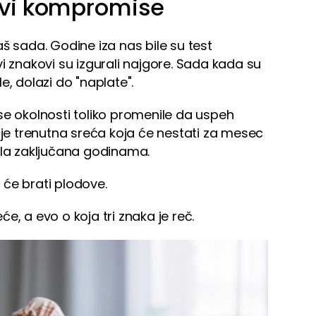
avi kompromise
š sada. Godine iza nas bile su test
 ovi znakovi su izgurali najgore. Sada kada su
e, dolazi do "naplate".
se okolnosti toliko promenile da uspeh
ije trenutna sreća koja će nestati za mesec
ila zaključana godinama.
a će brati plodove.
e, a evo o koja tri znaka je reč.