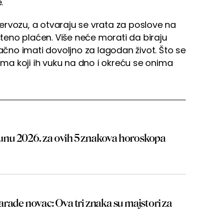
.
ervozu, a otvaraju se vrata za poslove na
ošteno plaćen. Više neće morati da biraju
načno imati dovoljno za lagodan život. Što se
dima koji ih vuku na dno i okreću se onima
 junu 2026. za ovih 5 znakova horoskopa
rade novac: Ova tri znaka su majstori za