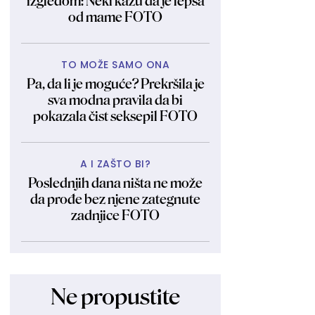
izgledom: Neki kažu da je lepša
od mame FOTO
TO MOŽE SAMO ONA
Pa, da li je moguće? Prekršila je
sva modna pravila da bi
pokazala čist seksepil FOTO
A I ZAŠTO BI?
Poslednjih dana ništa ne može
da prođe bez njene zategnute
zadnjice FOTO
Ne propustite