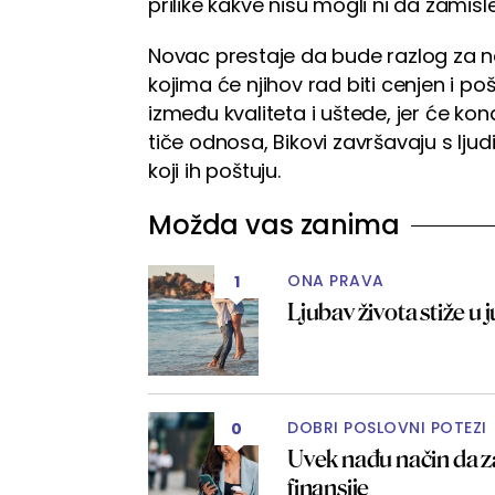
prilike kakve nisu mogli ni da zamisle
Novac prestaje da bude razlog za n
kojima će njihov rad biti cenjen i p
između kvaliteta i uštede, jer će ko
tiče odnosa, Bikovi završavaju s lju
koji ih poštuju.
Možda vas zanima
ONA PRAVA
1
Ljubav života stiže u
DOBRI POSLOVNI POTEZI
0
Uvek nađu način da za
finansije