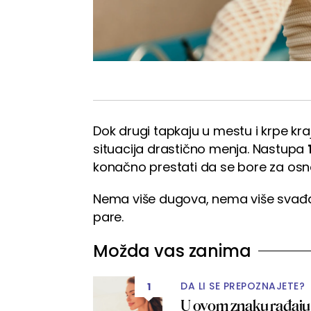
Dok drugi tapkaju u mestu i krpe kraj
situacija drastično menja. Nastupa
konačno prestati da se bore za osno
Nema više dugova, nema više svađa u 
pare.
Možda vas zanima
DA LI SE PREPOZNAJETE?
1
U ovom znaku rađaju se