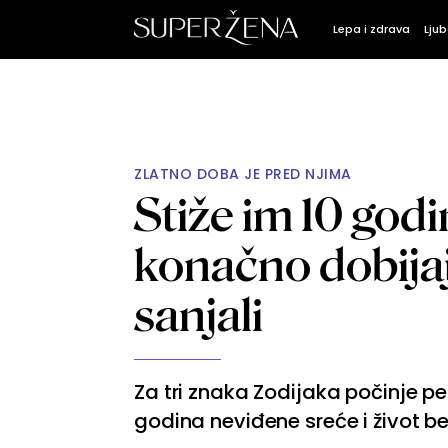
Lepa i zdrava
Ljub
ZLATNO DOBA JE PRED NJIMA
Stiže im 10 godi
konačno dobija
sanjali
Za tri znaka Zodijaka počinje p
godina neviđene sreće i život be