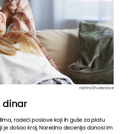
mkfilm/Shutterstock
 dinar
đima, radeći poslove koji ih guše za platu
ji je došao kraj. Naredna decenija donosi im