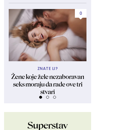
0
ZNATE LI?
UBIJA KAKO
Žene koje žele nezaboravan
Obukla nikad kr
seks moraju da rade ove tri
fanovima pokaza
stvari
Ljudi su ostali 
Superstav