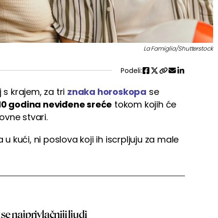
La Famiglia/Shutterstock
Podeli:
 s krajem, za tri
znaka horoskopa
se
10 godina neviđene sreće
tokom kojih će
vne stvari.
kući, ni poslova koji ih iscrpljuju za male
 najprivlačniji ljudi