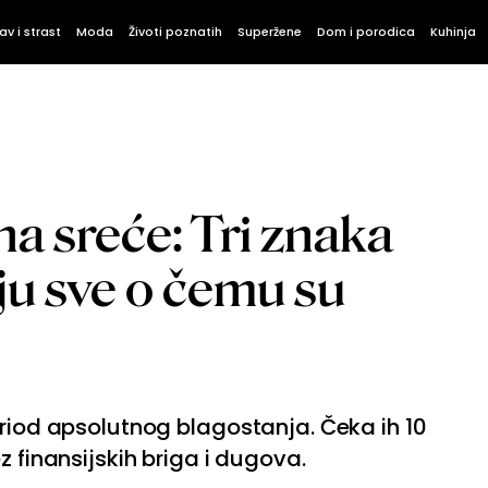
av i strast
Moda
Životi poznatih
Superžene
Dom i porodica
Kuhinja
na sreće: Tri znaka
ju sve o čemu su
eriod apsolutnog blagostanja. Čeka ih 10
z finansijskih briga i dugova.