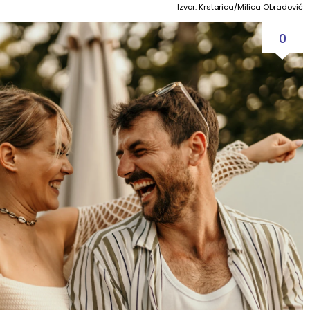
Izvor: Krstarica/Milica Obradović
0