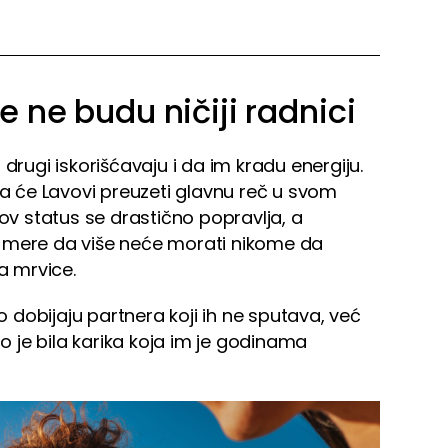
e ne budu ničiji radnici
drugi iskorišćavaju i da im kradu energiju.
da će Lavovi preuzeti glavnu reč u svom
hov status se drastično popravlja, a
 te mere da više neće morati nikome da
a mrvice.
dobijaju partnera koji ih ne sputava, već
to je bila karika koja im je godinama