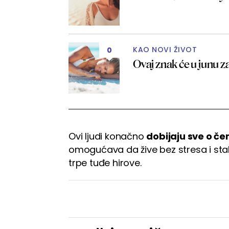
KAO NOVI ŽIVOT
0
Ovaj znak će u junu z
Ovi ljudi konačno
dobijaju sve o če
omogućava da žive bez stresa i sta
trpe tuđe hirove.