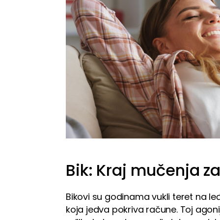
Bik: Kraj mučenja za
Bikovi su godinama vukli teret na le
koja jedva pokriva račune. Toj agoni