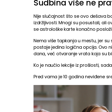
Sudbina više ne pr
Nije slučajnost što se ovo dešava ba
izdržljivosti. Mnogi su posustali, ali
se astrološke karte konačno posložil
Nema više tapkanja u mestu, jer su 
postaje jedina logična opcija. Ovo n
dana, već otvaranje vrata koja su b
Ko je naučio lekcije iz prošlosti, sad
Pred vama je 10 godina neviđene sreć