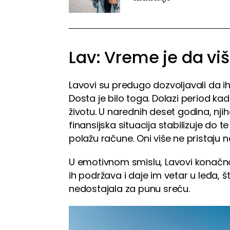
Lav: Vreme je da viš
Lavovi su predugo dozvoljavali da ih 
Dosta je bilo toga. Dolazi period ka
životu. U narednih deset godina, nji
finansijska situacija stabilizuje do
polažu račune. Oni više ne pristaju n
U emotivnom smislu, Lavovi konačno 
ih podržava i daje im vetar u leđa, š
nedostajala za punu sreću.