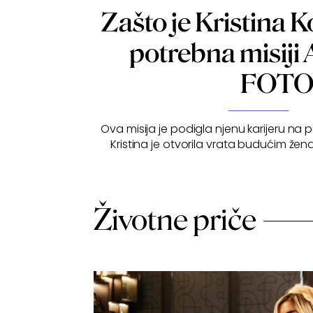
Zašto je Kristina K
potrebna misiji 
FOT
Ova misija je podigla njenu karijeru na 
Kristina je otvorila vrata budućim žen
Životne priče