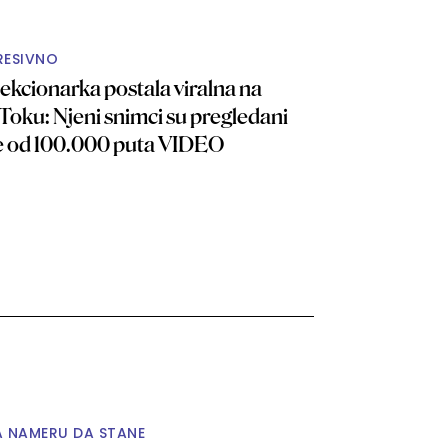
RESIVNO
ekcionarka postala viralna na
Toku: Njeni snimci su pregledani
e od 100.000 puta VIDEO
A NAMERU DA STANE