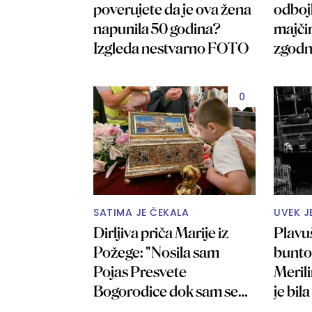
poverujete da je ova žena
odboj
napunila 50 godina?
majčin
Izgleda nestvarno FOTO
zgodn
FOT
0
SATIMA JE ČEKALA
UVEK J
Dirljiva priča Marije iz
Plavu
Požege: "Nosila sam
bunto
Pojas Presvete
Meril
Bogorodice dok sam se
je bil
molila da dobijem decu"