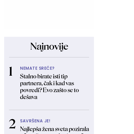
Najnovije
NEMATE SREĆE?
Stalno birate isti tip
partnera, čak i kad vas
povredi? Evo zašto se to
dešava
SAVRŠENA JE!
Najlepša žena sveta pozirala