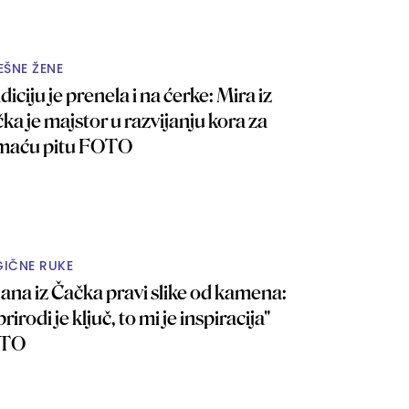
EŠNE ŽENE
diciju je prenela i na ćerke: Mira iz
ka je majstor u razvijanju kora za
maću pitu FOTO
IČNE RUKE
ljana iz Čačka pravi slike od kamena:
prirodi je ključ, to mi je inspiracija"
TO