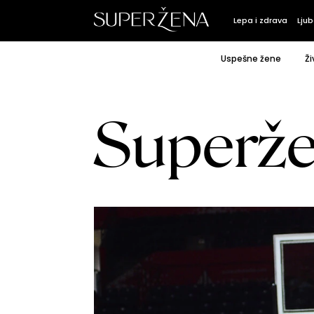
Lepa i zdrava
Ljub
Uspešne žene
Ži
Superž