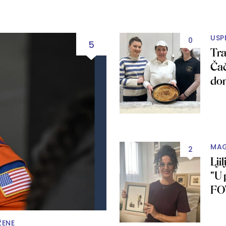
USP
0
5
Tra
Čač
do
MAG
2
Lji
"U 
FO
ŽENE