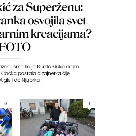
ić za Superženu:
anka osvojila svet
varnim kreacijama?
FOTO
znali smo ko je Đurđa Đukić i kako
z Čačka postala dizajnerka čije
tigle i do Njujorka.
0
1