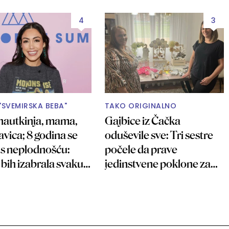
4
3
"SVEMIRSKA BEBA"
TAKO ORIGINALNO
nautkinja, mama,
Gajbice iz Čačka
avica; 8 godina se
oduševile sve: Tri sestre
a s neplodnošću:
počele da prave
bih izabrala svaku
jedinstvene poklone za
iju"
bebe FOTO