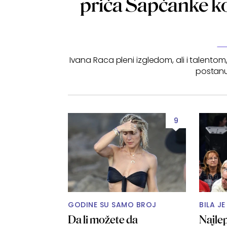
priča Šapčanke koj
Ivana Raca pleni izgledom, ali i talent
postanu
9
GODINE SU SAMO BROJ
BILA JE
Da li možete da
Najle