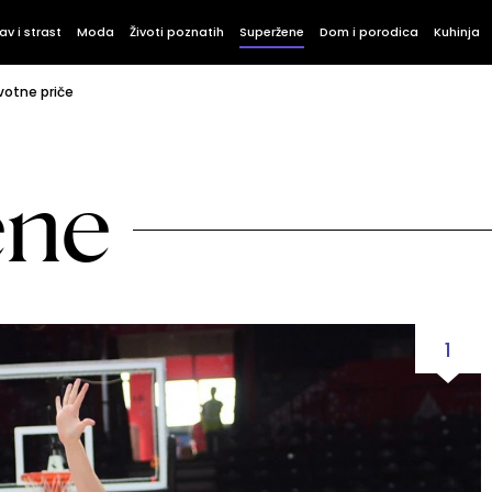
av i strast
Moda
Životi poznatih
Superžene
Dom i porodica
Kuhinja
votne priče
ene
1