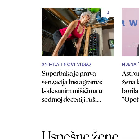
0
SNIMILA I NOVI VIDEO
NJENA 
Superbaka je prava
Astro
senzacija Instagrama:
žena l
Isklesanim mišićima u
boril
sedmoj deceniji ruši
"Opet 
predrasude VIDEO
injekc
Uspešne žene