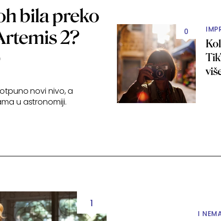
oh bila preko
IMP
Artemis 2?
0
Kol
O
Tik
viš
potpuno novi nivo, a
ama u astronomiji.
1
I NEM