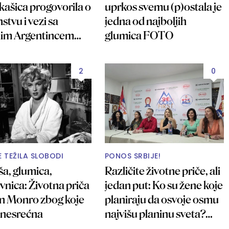
kašica progovorila o
uprkos svemu (p)ostala je
stvu i vezi sa
jedna od najboljih
im Argentincem
glumica FOTO
O
2
0
E TEŽILA SLOBODI
PONOS SRBIJE!
ša, glumica,
Različite životne priče, ali
vnica: Životna priča
jedan put: Ko su žene koje
in Monro zbog koje
planiraju da osvoje osmu
a nesrećna
najvišu planinu sveta?
FOTO