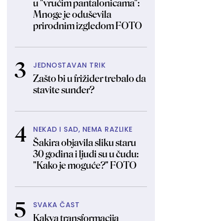
u "vrućim pantalonicama":
Mnoge je oduševila
prirodnim izgledom FOTO
JEDNOSTAVAN TRIK
Zašto bi u frižider trebalo da
stavite sunđer?
NEKAD I SAD, NEMA RAZLIKE
Šakira objavila sliku staru
30 godina i ljudi su u čudu:
"Kako je moguće?" FOTO
SVAKA ČAST
Kakva transformacija