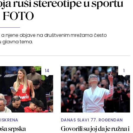
a ruši stereotipe u sportu
FOTO
om, a njene objave na društvenim mrežama često
 glavna tema.
14
1
 ISKRENA
DANAS SLAVI 77. ROĐENDAN
pša srpska
Govorili su joj da je ružna i