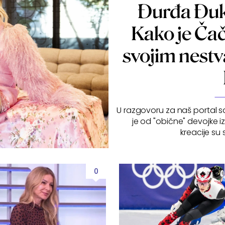
Đurđa Đuk
Kako je Čač
svojim nest
U razgovoru za naš portal sa
je od "obične" devojke i
kreacije su s
0