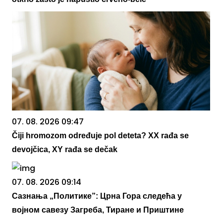
07. 08. 2026 09:47
Čiji hromozom određuje pol deteta? XX rađa se
devojčica, XY rađa se dečak
07. 08. 2026 09:14
Сазнања „Политике”: Црна Гора следећа у
војном савезу Загреба, Тиране и Приштине