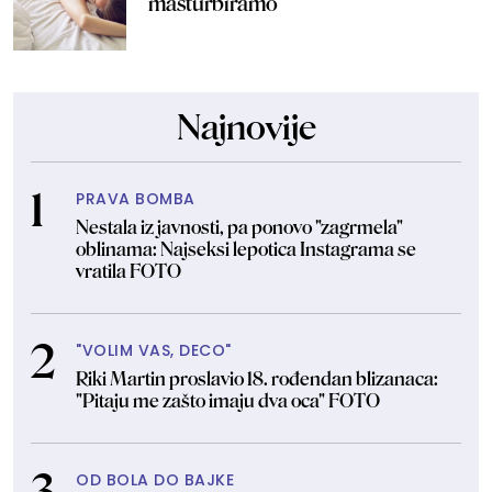
masturbiramo
Najnovije
PRAVA BOMBA
Nestala iz javnosti, pa ponovo "zagrmela"
oblinama: Najseksi lepotica Instagrama se
vratila FOTO
"VOLIM VAS, DECO"
Riki Martin proslavio 18. rođendan blizanaca:
"Pitaju me zašto imaju dva oca" FOTO
OD BOLA DO BAJKE