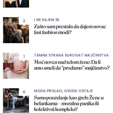
I NE KAJEM SE
2
Zašto sam prestala da dajem novac
fast fashion modi?
TAMNA STRANA SUROGAT MAJČINSTVA
1
Moć novca nad telom žene: Da li
smo smeli da "prodamo" majčinstvo?
MODA PROLAZI, OSUDA OSTAJE
6
Samopouzdanje kao greh: Žene u
helankama – moralna panika ili
kolektivni kompleks?