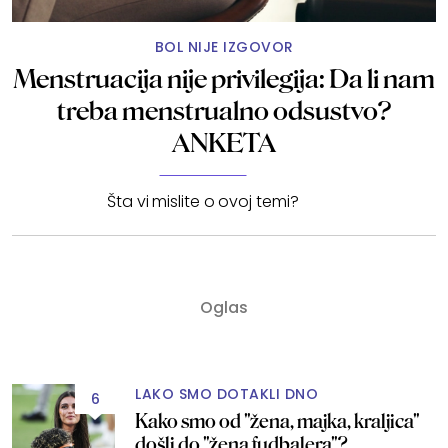
BOL NIJE IZGOVOR
Menstruacija nije privilegija: Da li nam
treba menstrualno odsustvo?
ANKETA
Šta vi mislite o ovoj temi?
LAKO SMO DOTAKLI DNO
6
Kako smo od "žena, majka, kraljica"
došli do "žena fudbalera"?