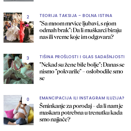
TEORIJA TAKSIJA – BOLNA ISTINA
2
"Sa mnom mrvice ljubavi, s njom
odmah brak": Da li muškarci biraju
nas ili vreme koje im odgovara?
TIŠINA PROŠLOSTI I GLAS SADAŠNJOSTI
3
"Nekad su žene bile bolje": Danas se
nismo "pokvarile" – oslobodile smo
se
EMANCIPACIJA ILI INSTAGRAM ILUZIJA?
0
Šminkanje za porođaj – da li nam je
maskara potrebna u trenutku kada
smo najjače?