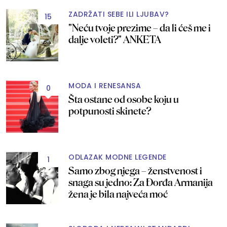
ZADRŽATI SEBE ILI LJUBAV?
15
"Neću tvoje prezime – da li ćeš me i
dalje voleti?" ANKETA
MODA I RENESANSA
0
Šta ostane od osobe koju u
potpunosti skinete?
ODLAZAK MODNE LEGENDE
1
Samo zbog njega – ženstvenost i
snaga su jedno: Za Đorđa Armanija
žena je bila najveća moć