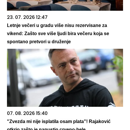
23. 07. 2026 12:47
Letnje večeri u gradu više nisu rezervisane za
vikend: Zašto sve više ljudi bira večeru koja se
spontano pretvori u druženje
07. 08. 2026 15:40
"Zvezda mi nije isplatila osam plata"! Rajaković
otkrio zašto je napustio crveno-bele