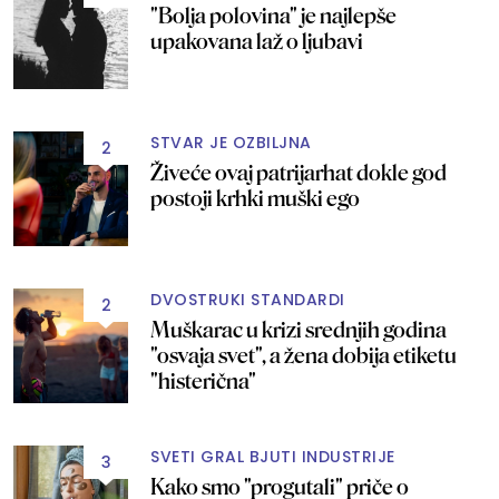
"Bolja polovina" je najlepše
upakovana laž o ljubavi
STVAR JE OZBILJNA
2
Živeće ovaj patrijarhat dokle god
postoji krhki muški ego
DVOSTRUKI STANDARDI
2
Muškarac u krizi srednjih godina
"osvaja svet", a žena dobija etiketu
"histerična"
SVETI GRAL BJUTI INDUSTRIJE
3
Kako smo "progutali" priče o