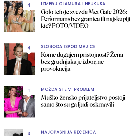
IZMEĐU GLAMURA I NEUKUSA
4
Golo telo je zvezda Met Gale 2026:
Performans bez granica ili najskuplji
kič? FOTO/VIDEO
SLOBODA ISPOD MAJICE
4
Kome dugujem pristojnost? Žena
bez grudnjaka je izbor, ne
provokacija
MOŽDA STE VI PROBLEM
1
Muško-žensko prijateljstvo postoji –
samo što su ga ljudi oskrnavili
NAJOPASNIJA REČENICA
3