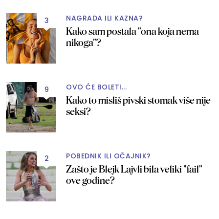
NAGRADA ILI KAZNA?
3
Kako sam postala "ona koja nema
nikoga"?
OVO ĆE BOLETI...
9
Kako to misliš pivski stomak više nije
seksi?
POBEDNIK ILI OČAJNIK?
2
Zašto je Blejk Lajvli bila veliki "fail"
ove godine?