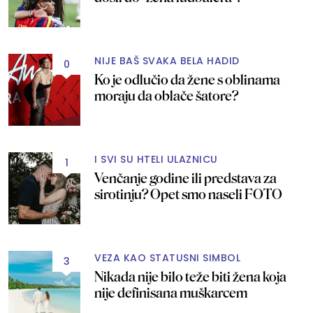
NIJE BAŠ SVAKA BELA HADID
0
Ko je odlučio da žene s oblinama
moraju da oblače šatore?
I SVI SU HTELI ULAZNICU
1
Venčanje godine ili predstava za
sirotinju? Opet smo naseli FOTO
VEZA KAO STATUSNI SIMBOL
3
Nikada nije bilo teže biti žena koja
nije definisana muškarcem