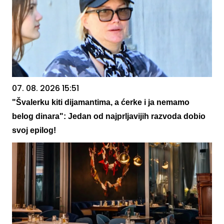
07. 08. 2026 15:51
"Švalerku kiti dijamantima, a ćerke i ja nemamo
belog dinara": Jedan od najprljavijih razvoda dobio
svoj epilog!