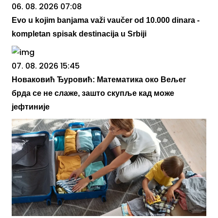
06. 08. 2026 07:08
Evo u kojim banjama važi vaučer od 10.000 dinara -
kompletan spisak destinacija u Srbiji
07. 08. 2026 15:45
Новаковић Ђуровић: Математика око Вељег
брда се не слаже, зашто скупље кад може
јефтиније