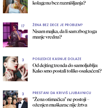
kolagenu bez razmišljanja?
ŽENA BEZ DECE JE PROBLEM?
17
Nisam majka, da li sam zbog toga
manje vredna?
POSLEDICE KASNIJE DOLAZE
3
Od dejting trenda do samoljublja:
Kako smo postali toliko osakaćeni?
PRESTANI DA KRIVIŠ LJUBAVNICU
3
"Žena otimačica" ne postoji –
oženjen muškarac nije žrtva