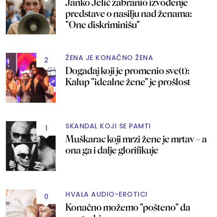
Janko Jelić zabranio izvođenje
predstave o nasilju nad ženama:
"One diskriminišu"
ŽENA JE KONAČNO ŽENA
2
Događaj koji je promenio sve(t):
Kalup "idealne žene" je prošlost
SKANDAL KOJI SE PAMTI
1
Muškarac koji mrzi žene je mrtav – a
ona ga i dalje glorifikuje
HVALA AUDIO-EROTICI
0
Konačno možemo "pošteno" da