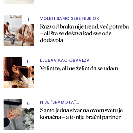
VOLETI SAMO SEBE NIJE OK
1
Razvod braka nije trend, već potreba
– ali šta se dešava kad sve ode
dođavola
LJUBAV KAO OBAVEZA
11
Volim te, ali ne želim da se udam
NIJE "SRAMOTA"...
0
Samo jedna stvar na ovom svetu je
konačna – a to nije bračni partner