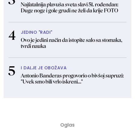
Najfatalnija plavuša sveta slavi 51. rođendan:
Duge noge i gole grudi ne želi da krije FOTO
JEDINO "RADI"
Ovo je jedini način da istopite salo sa stomaka,
tvrdi nauka
I DALJE JE OBOŽAVA
Antonio Banderas progovorio o bivšoj supruzi:
"Uvek smo bili vrlo iskreni..."