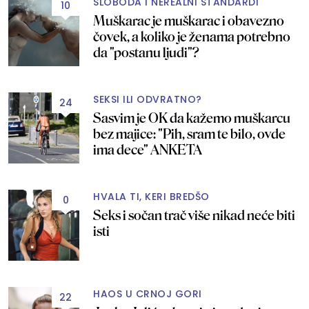
SLOBODA I NEREALNI STANDARDI
10
Muškarac je muškarac i obavezno
čovek, a koliko je ženama potrebno
da "postanu ljudi"?
SEKSI ILI ODVRATNO?
24
Sasvim je OK da kažemo muškarcu
bez majice: "Pih, sram te bilo, ovde
ima dece" ANKETA
HVALA TI, KERI BREDŠO
0
Seks i sočan trač više nikad neće biti
isti
HAOS U CRNOJ GORI
22