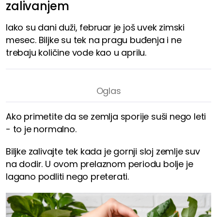
zalivanjem
Iako su dani duži, februar je još uvek zimski
mesec. Biljke su tek na pragu buđenja i ne
trebaju količine vode kao u aprilu.
Ako primetite da se zemlja sporije suši nego leti
- to je normalno.
Biljke zalivajte tek kada je gornji sloj zemlje suv
na dodir. U ovom prelaznom periodu bolje je
lagano podliti nego preterati.