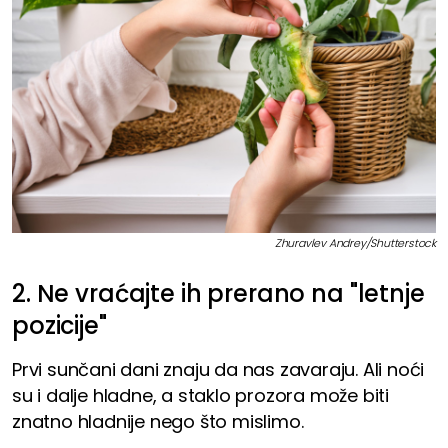
Zhuravlev Andrey/Shutterstock
2. Ne vraćajte ih prerano na "letnje
pozicije"
Prvi sunčani dani znaju da nas zavaraju. Ali noći
su i dalje hladne, a staklo prozora može biti
znatno hladnije nego što mislimo.