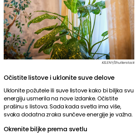
KELENY/Shutterstock
Očistite listove i uklonite suve delove
Uklonite požutele ili suve listove kako bi biljka svu
energiju usmerila na nove izdanke. Očistite
prašinu s listova. Sada kada svetla ima više,
svaka dodatna zraka sunčeve energije je važna.
Okrenite biljke prema svetlu