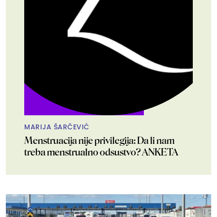
MARIJA ŠARČEVIĆ
Menstruacija nije privilegija: Da li nam
treba menstrualno odsustvo? ANKETA