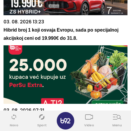
03. 08. 2026 13:23
Hibrid broj 1 koji osvaja Evropu, sada po specijalnoj
akcijskoj ceni od 19.990€ do 31.8.
03. 08. 2026 07:31
✕
25.000 kupaca već kupuje uz PerSu Extra. A ti? Saznaj
Novo
Sport
Video
Menu
više