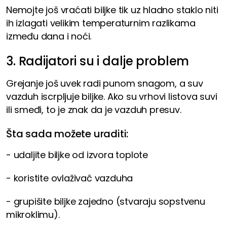
Nemojte još vraćati biljke tik uz hladno staklo niti
ih izlagati velikim temperaturnim razlikama
između dana i noći.
3. Radijatori su i dalje problem
Grejanje još uvek radi punom snagom, a suv
vazduh iscrpljuje biljke. Ako su vrhovi listova suvi
ili smeđi, to je znak da je vazduh presuv.
Šta sada možete uraditi:
- udaljite biljke od izvora toplote
- koristite ovlaživač vazduha
- grupišite biljke zajedno (stvaraju sopstvenu
mikroklimu).