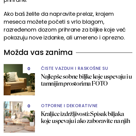
Ako baš želite da napravite prelaz, krajem
meseca možete početi s vrlo blagom,
razređenom dozom prihrane za biljke koje već
pokazuju nove izdanke, ali umereno i oprezno.
Možda vas zanima
ČISTE VAZDUH I RASKOŠNE SU
0
Najlepše sobne biljke koje uspevaju i u
tamnijim prostorima FOTO
OTPORNE I DEKORATIVNE
0
Kraljice izdržljivosti: Spisak biljaka
koje uspevaju i ako zaboravite na njih