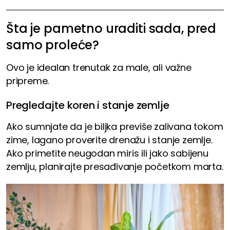
Šta je pametno uraditi sada, pred
samo proleće?
Ovo je idealan trenutak za male, ali važne
pripreme.
Pregledajte koren i stanje zemlje
Ako sumnjate da je biljka previše zalivana tokom
zime, lagano proverite drenažu i stanje zemlje.
Ako primetite neugodan miris ili jako sabijenu
zemlju, planirajte presađivanje početkom marta.