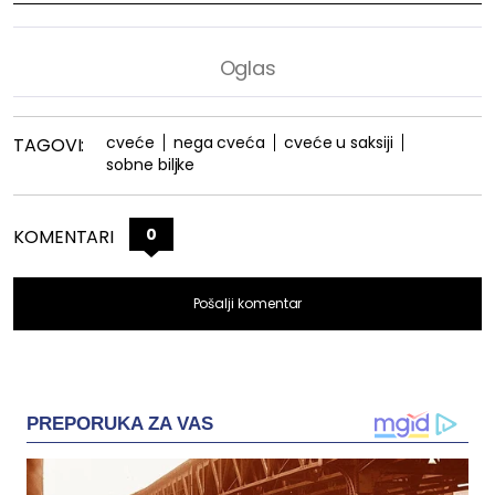
cveće
nega cveća
cveće u saksiji
TAGOVI:
sobne biljke
0
KOMENTARI
Pošalji komentar
PREPORUKA ZA VAS