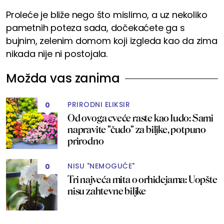
Proleće je bliže nego što mislimo, a uz nekoliko
pametnih poteza sada, dočekaćete ga s
bujnim, zelenim domom koji izgleda kao da zima
nikada nije ni postojala.
Možda vas zanima
PRIRODNI ELIKSIR
0
Od ovoga cveće raste kao ludo: Sami
napravite "čudo" za biljke, potpuno
prirodno
NISU "NEMOGUĆE"
0
Tri najveća mita o orhidejama: Uopšte
nisu zahtevne biljke