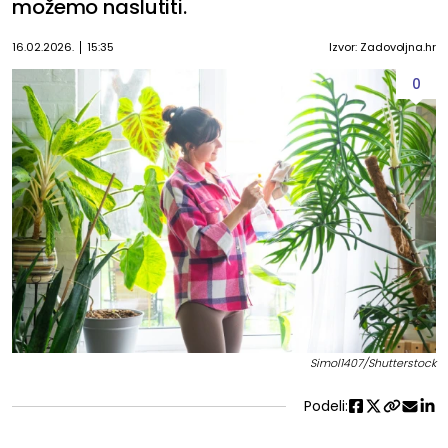
možemo naslutiti.
16.02.2026.
15:35
Izvor: Zadovoljna.hr
0
Simol1407/Shutterstock
Podeli: