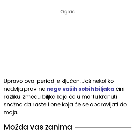
Upravo ovaj period je ključan. Još nekoliko
nedelja pravilne
nege vaših sobih biljaka
čini
razliku između biljke koja će u martu krenuti
snažno da raste i one koja će se oporavljati do
maja.
Možda vas zanima