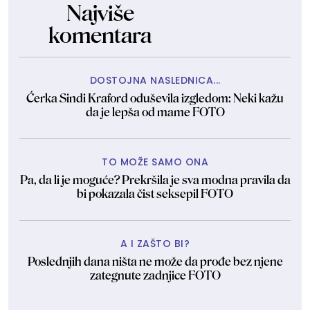
Najviše
komentara
DOSTOJNA NASLEDNICA...
Ćerka Sindi Kraford oduševila izgledom: Neki kažu
da je lepša od mame FOTO
TO MOŽE SAMO ONA
Pa, da li je moguće? Prekršila je sva modna pravila da
bi pokazala čist seksepil FOTO
A I ZAŠTO BI?
Poslednjih dana ništa ne može da prođe bez njene
zategnute zadnjice FOTO