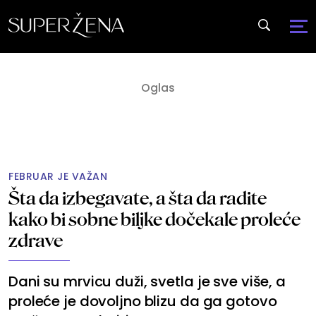
FEBRUAR JE VAŽAN
Šta da izbegavate, a šta da radite
kako bi sobne biljke dočekale proleće
zdrave
Dani su mrvicu duži, svetla je sve više, a
proleće je dovoljno blizu da ga gotovo