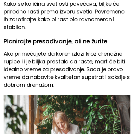
Kako se količina svetlosti povećava, biljke će
prirodno rasti prema izvoru svetla. Povremeno
ih zarotirajte kako bi rast bio ravnomeran i
stabilan.
Planirajte presađivanje, ali ne žurite
Ako primećujete da koren izlazi kroz drenažne
rupice ili je biljka prestala da raste, mart će biti
idealno vreme za presađivanje. Sada je pravo
vreme da nabavite kvalitetan supstrat i saksije s
dobrom drenažom.