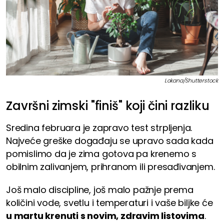
Lokana/Shutterstock
Završni zimski "finiš" koji čini razliku
Sredina februara je zapravo test strpljenja.
Najveće greške događaju se upravo sada kada
pomislimo da je zima gotova pa krenemo s
obilnim zalivanjem, prihranom ili presađivanjem.
Još malo discipline, još malo pažnje prema
količini vode, svetlu i temperaturi i vaše biljke će
u martu krenuti s novim, zdravim listovima
.