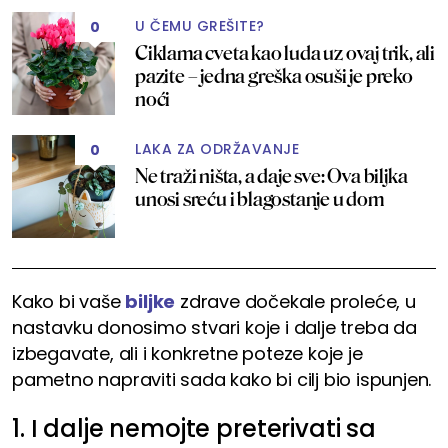
U ČEMU GREŠITE?
0
Ciklama cveta kao luda uz ovaj trik, ali
pazite – jedna greška osuši je preko
noći
LAKA ZA ODRŽAVANJE
0
Ne traži ništa, a daje sve: Ova biljka
unosi sreću i blagostanje u dom
Kako bi vaše
biljke
zdrave dočekale proleće, u
nastavku donosimo stvari koje i dalje treba da
izbegavate, ali i konkretne poteze koje je
pametno napraviti sada kako bi cilj bio ispunjen.
1. I dalje nemojte preterivati sa