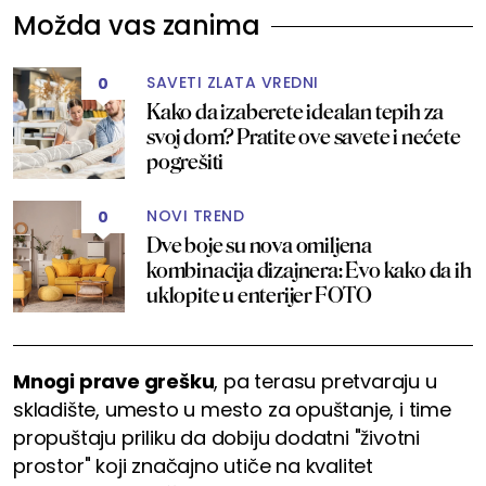
Možda vas zanima
SAVETI ZLATA VREDNI
0
Kako da izaberete idealan tepih za
svoj dom? Pratite ove savete i nećete
pogrešiti
NOVI TREND
0
Dve boje su nova omiljena
kombinacija dizajnera: Evo kako da ih
uklopite u enterijer FOTO
Mnogi prave grešku
, pa terasu pretvaraju u
skladište, umesto u mesto za opuštanje, i time
propuštaju priliku da dobiju dodatni "životni
prostor" koji značajno utiče na kvalitet