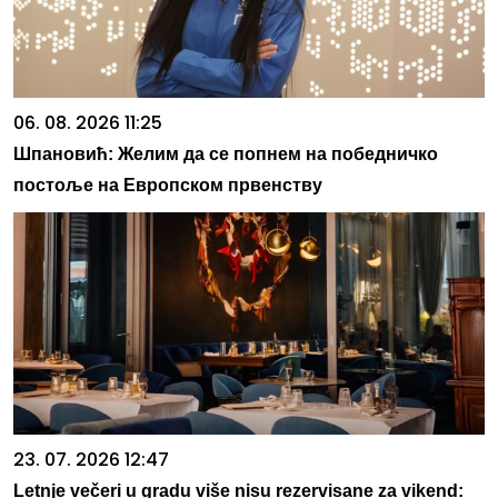
06. 08. 2026 11:25
Шпановић: Желим да се попнем на победничко
постоље на Европском првенству
23. 07. 2026 12:47
Letnje večeri u gradu više nisu rezervisane za vikend: