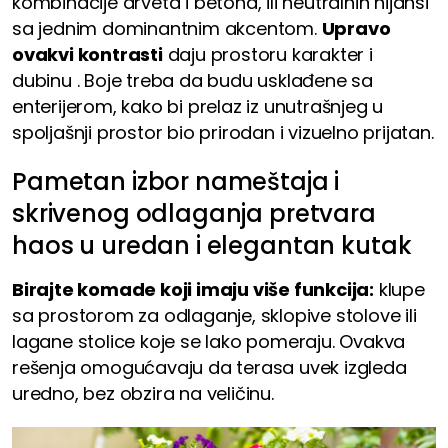
kombinacije drveta i betona, ili neutralnih nijansi
sa jednim dominantnim akcentom.
Upravo
ovakvi kontrasti
daju prostoru karakter i
dubinu . Boje treba da budu usklađene sa
enterijerom, kako bi prelaz iz unutrašnjeg u
spoljašnji prostor bio prirodan i vizuelno prijatan.
Pametan izbor nameštaja i
skrivenog odlaganja pretvara
haos u uredan i elegantan kutak
Birajte komade koji imaju više funkcija:
klupe
sa prostorom za odlaganje, sklopive stolove ili
lagane stolice koje se lako pomeraju. Ovakva
rešenja omogućavaju da terasa uvek izgleda
uredno, bez obzira na veličinu.