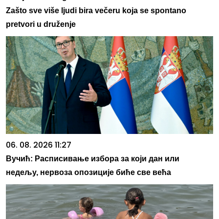
Zašto sve više ljudi bira večeru koja se spontano
pretvori u druženje
06. 08. 2026 11:27
Вучић: Расписивање избора за који дан или
недељу, нервоза опозиције биће све већа