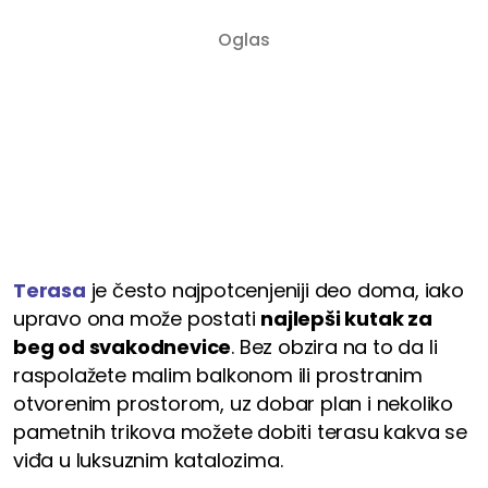
Terasa
je često najpotcenjeniji deo doma, iako
upravo ona može postati
najlepši kutak za
beg od svakodnevice
. Bez obzira na to da li
raspolažete malim balkonom ili prostranim
otvorenim prostorom, uz dobar plan i nekoliko
pametnih trikova možete dobiti terasu kakva se
viđa u luksuznim katalozima.