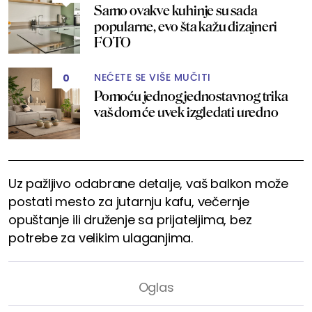
Samo ovakve kuhinje su sada
popularne, evo šta kažu dizajneri
FOTO
NEĆETE SE VIŠE MUČITI
0
Pomoću jednog jednostavnog trika
vaš dom će uvek izgledati uredno
Uz pažljivo odabrane detalje, vaš balkon može
postati mesto za jutarnju kafu, večernje
opuštanje ili druženje sa prijateljima, bez
potrebe za velikim ulaganjima.