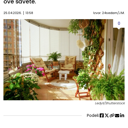
ove savete.
25.04.2026.
13:58
Izvor: 24sedam/J.M.
0
LedyX/Shutterstock
Podeli: