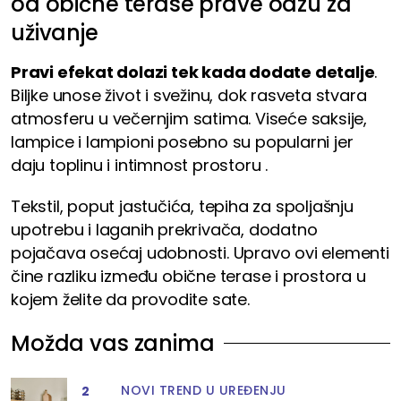
od obične terase prave oazu za
uživanje
Pravi efekat dolazi tek kada dodate detalje
.
Biljke unose život i svežinu, dok rasveta stvara
atmosferu u večernjim satima. Viseće saksije,
lampice i lampioni posebno su popularni jer
daju toplinu i intimnost prostoru .
Tekstil, poput jastučića, tepiha za spoljašnju
upotrebu i laganih prekrivača, dodatno
pojačava osećaj udobnosti. Upravo ovi elementi
čine razliku između obične terase i prostora u
kojem želite da provodite sate.
Možda vas zanima
NOVI TREND U UREĐENJU
2