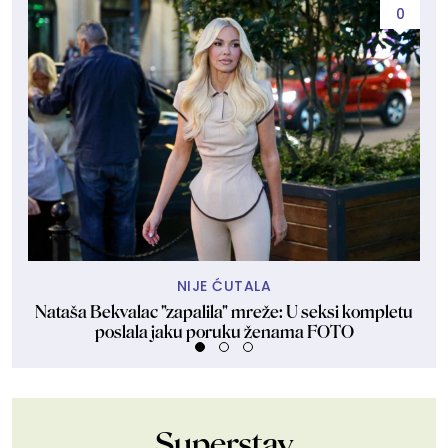
0
NIJE ĆUTALA
Nataša Bekvalac "zapalila" mreže: U seksi kompletu
Ron
poslala jaku poruku ženama FOTO
Superstav