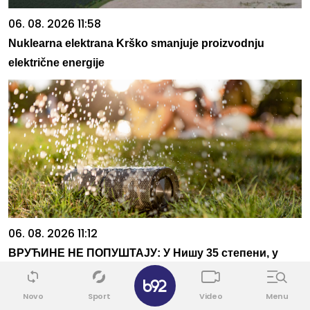
06. 08. 2026 11:58
Nuklearna elektrana Krško smanjuje proizvodnju
električne energije
06. 08. 2026 11:12
ВРУЋИНЕ НЕ ПОПУШТАЈУ: У Нишу 35 степени, у
Пироту 34, најтоплије у Сомбору и Кикинди
✕
Novo
Sport
Video
Menu
Povezane vesti