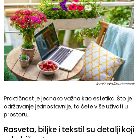
fornStudio/Shutterstock
Praktičnost je jednako važna kao estetika. Što je
održavanje jednostavnije, to ćete više uživati u
prostoru.
Rasveta, biljke i tekstil su detalji koji