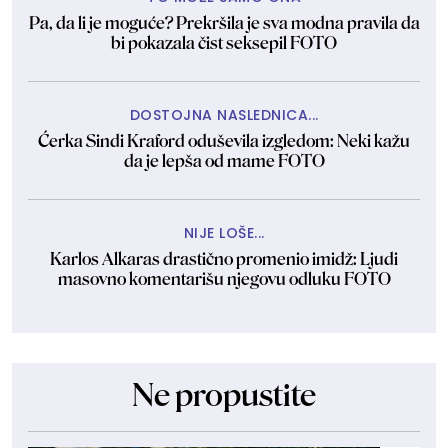
Pa, da li je moguće? Prekršila je sva modna pravila da
bi pokazala čist seksepil FOTO
DOSTOJNA NASLEDNICA...
Ćerka Sindi Kraford oduševila izgledom: Neki kažu
da je lepša od mame FOTO
NIJE LOŠE...
Karlos Alkaras drastično promenio imidž: Ljudi
masovno komentarišu njegovu odluku FOTO
Ne propustite