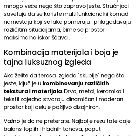
mnogo veće nego što zapravo jeste. Stručnjaci
savetuju da se koriste multifunkcionalni komadi
nameštaja koji se lako pomeraju i prilagođavaju
različitim situacijama, čime se prostor
maksimalno iskorišćava .
Kombinacija materijala i boja je
tajna luksuznog izgleda
Ako želite da terasa izgleda "skuplje" nego što
jeste, ključ je u
kombinovanju različitih
tekstura i materijala
. Drvo, metal, keramika i
tekstil zajedno stvaraju dinamičan i moderan
prostor koji deluje pažljivo dizajniran.
Važno je da ne preterate. Najbolje rezultate daje
balans toplih i hladnih tonova, poput