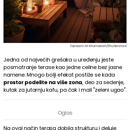
Tasneem Ali Khamaiseh/Shutterstock
Jedna od najvećih grešaka u uređenju jeste
posmatranje terase kao jedne celine bez jasne
namene. Mnogo bolji efekat postiže se kada
prostor podelite na više zona
, deo za sedenje,
kutak za jutarnju kafu, pa čak i mali "zeleni ugao".
Na ovaj način terasa dobija strukturu i deluje