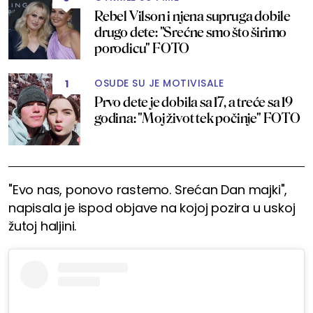
Rebel Vilson i njena supruga dobile
drugo dete: "Srećne smo što širimo
porodicu" FOTO
OSUDE SU JE MOTIVISALE
1
Prvo dete je dobila sa 17, a treće sa 19
godina: "Moj život tek počinje" FOTO
"Evo nas, ponovo rastemo. Srećan Dan majki",
napisala je ispod objave na kojoj pozira u uskoj
žutoj haljini.