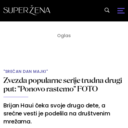
"SREĆAN DAN MAJKI"
Zvezda popularne serije trudna drugi
put: "Ponovo rastemo" FOTO
Brijan Haui čeka svoje drugo dete, a
srećne vesti je podelila na društvenim
mrežama.