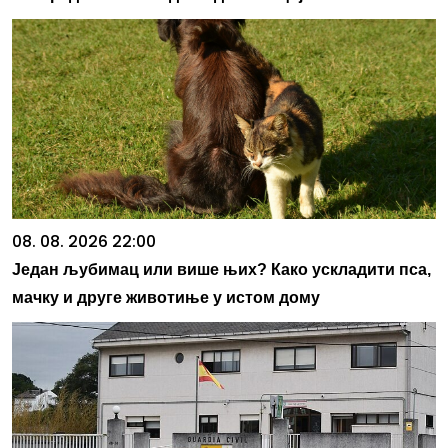
08. 08. 2026 22:00
Један љубимац или више њих? Како ускладити пса,
мачку и друге животиње у истом дому