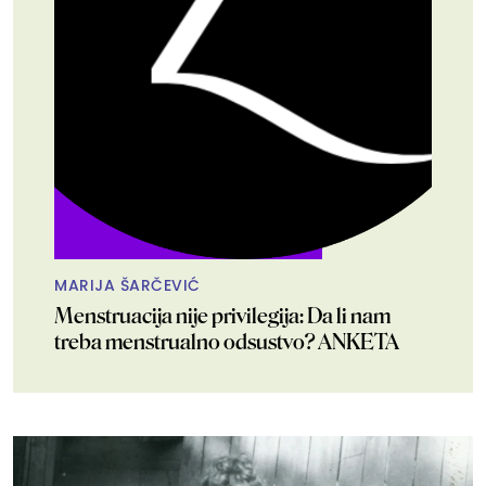
MARIJA ŠARČEVIĆ
Menstruacija nije privilegija: Da li nam
treba menstrualno odsustvo? ANKETA