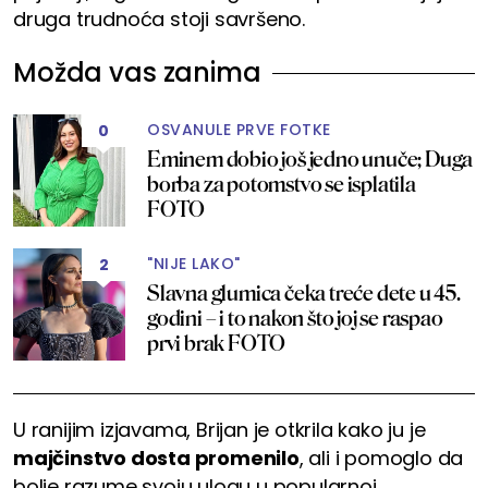
druga trudnoća stoji savršeno.
Možda vas zanima
OSVANULE PRVE FOTKE
0
Eminem dobio još jedno unuče; Duga
borba za potomstvo se isplatila
FOTO
"NIJE LAKO"
2
Slavna glumica čeka treće dete u 45.
godini – i to nakon što joj se raspao
prvi brak FOTO
U ranijim izjavama, Brijan je otkrila kako ju je
majčinstvo dosta promenilo
, ali i pomoglo da
bolje razume svoju ulogu u popularnoj