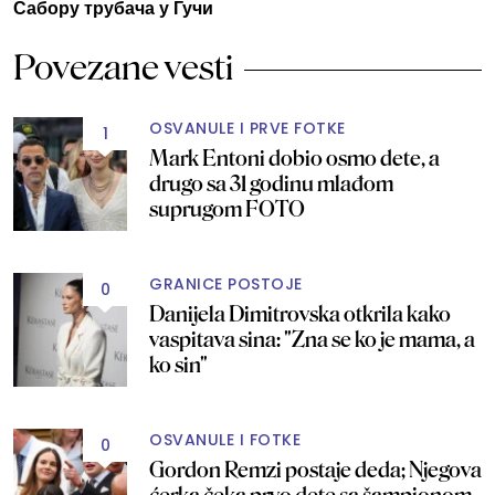
Сабору трубача у Гучи
Povezane vesti
OSVANULE I PRVE FOTKE
1
Mark Entoni dobio osmo dete, a
drugo sa 31 godinu mlađom
suprugom FOTO
GRANICE POSTOJE
0
Danijela Dimitrovska otkrila kako
vaspitava sina: "Zna se ko je mama, a
ko sin"
OSVANULE I FOTKE
0
Gordon Remzi postaje deda; Njegova
ćerka čeka prvo dete sa šampionom