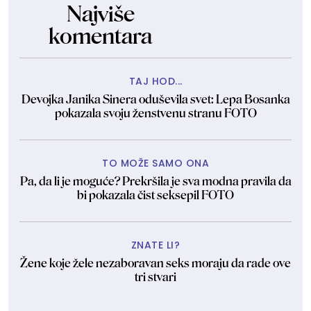
Najviše
komentara
TAJ HOD...
Devojka Janika Sinera oduševila svet: Lepa Bosanka
pokazala svoju ženstvenu stranu FOTO
TO MOŽE SAMO ONA
Pa, da li je moguće? Prekršila je sva modna pravila da
bi pokazala čist seksepil FOTO
ZNATE LI?
Žene koje žele nezaboravan seks moraju da rade ove
tri stvari