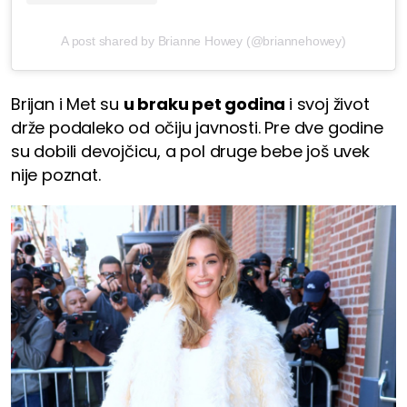
A post shared by Brianne Howey (@briannehowey)
Brijan i Met su
u braku pet godina
i svoj život
drže podaleko od očiju javnosti. Pre dve godine
su dobili devojčicu, a pol druge bebe još uvek
nije poznat.