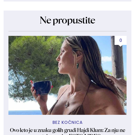
Ne propustite
0
BEZ KOČNICA
Ovo leto je u znaku golih grudi Hajdi Klum: Za nju ne
Sk