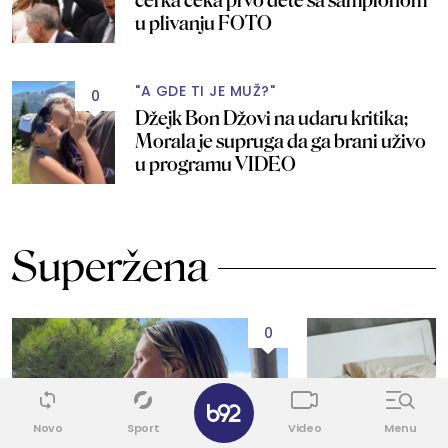
u plivanju FOTO
"A GDE TI JE MUŽ?"
0
Džejk Bon Džovi na udaru kritika;
Morala je supruga da ga brani uživo
u programu VIDEO
Superžena
0
✕
Novo
Sport
Video
Menu