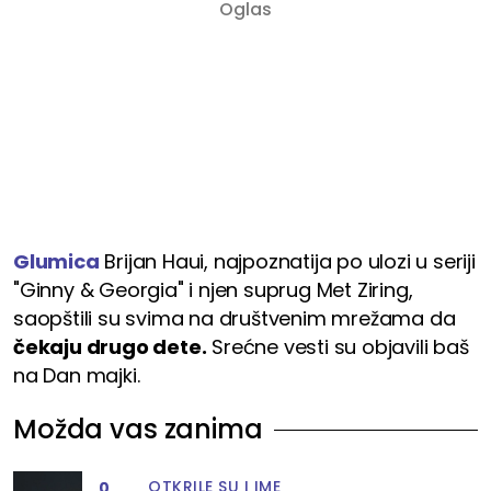
Glumica
Brijan Haui, najpoznatija po ulozi u seriji
"Ginny & Georgia" i njen suprug Met Ziring,
saopštili su svima na društvenim mrežama da
čekaju drugo dete.
Srećne vesti su objavili baš
na Dan majki.
Možda vas zanima
OTKRILE SU I IME
0