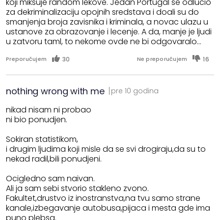
koji miksuje random lekove. Jedan Portugal se odlucio
za dekriminalizaciju opojnih sredstava i doali su do
smanjenja broja zavisnika i kriminala, a novac ulazu u
ustanove za obrazovanje i lecenje. A da, manje je ljudi
u zatvoru taml, to nekome ovde ne bi odgovaralo...
30
16
Preporučujem
Ne preporučujem
nothing wrong with me
pre 10 godina
nikad nisam ni probao
ni bio ponudjen.
Sokiran statistikom,
i drugim ljudima koji misle da se svi drogiraju,da su to
nekad radil,bili ponudjeni.
Ocigledno sam naivan.
Ali ja sam sebi stvorio stakleno zvono.
Fakultet,drustvo iz inostranstva,na tvu samo strane
kanale,izbegavanje autobusa,pijaca i mesta gde ima
puno plebsa.