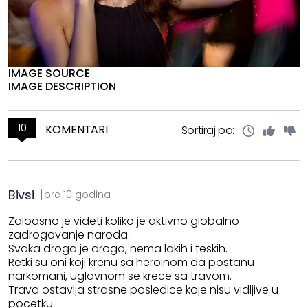
IMAGE SOURCE
IMAGE DESCRIPTION
10
KOMENTARI
Sortiraj po:
Bivsi
pre 10 godina
Zaloasno je videti koliko je aktivno globalno
zadrogavanje naroda.
Svaka droga je droga, nema lakih i teskih.
Retki su oni koji krenu sa heroinom da postanu
narkomani, uglavnom se krece sa travom.
Trava ostavlja strasne posledice koje nisu vidljive u
pocetku.