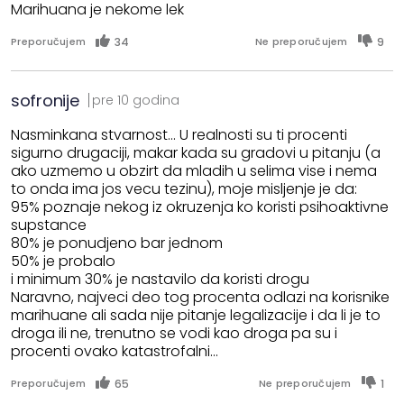
Marihuana je nekome lek
34
9
Preporučujem
Ne preporučujem
sofronije
pre 10 godina
Nasminkana stvarnost... U realnosti su ti procenti
sigurno drugaciji, makar kada su gradovi u pitanju (a
ako uzmemo u obzirt da mladih u selima vise i nema
to onda ima jos vecu tezinu), moje misljenje je da:
95% poznaje nekog iz okruzenja ko koristi psihoaktivne
supstance
80% je ponudjeno bar jednom
50% je probalo
i minimum 30% je nastavilo da koristi drogu
Naravno, najveci deo tog procenta odlazi na korisnike
marihuane ali sada nije pitanje legalizacije i da li je to
droga ili ne, trenutno se vodi kao droga pa su i
procenti ovako katastrofalni...
65
1
Preporučujem
Ne preporučujem