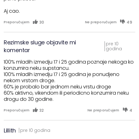
Aj cao.
30
49
Preporučujem
Ne preporučujem
Rezimske sluge objavite mi
pre 10
godina
komentar
100% mladih izmedju 17 i 25 godina poznaje nekoga ko
konzumira neku supstancu.
100% mladih izmedju 17 i 25 godina je ponudjeno
nekom vrstom droge.
60% je probalo bar jednom neku vrstu droge
60% aktivno, vikendom ili periodicno konzumira neku
drogu do 30 godine.
32
4
Preporučujem
Ne preporučujem
Lillith
pre 10 godina