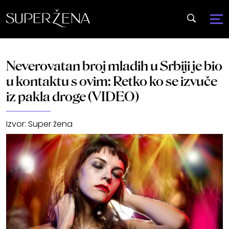
Neverovatan broj mladih u Srbiji je bio
u kontaktu s ovim: Retko ko se izvuče
iz pakla droge (VIDEO)
Izvor:
Super žena