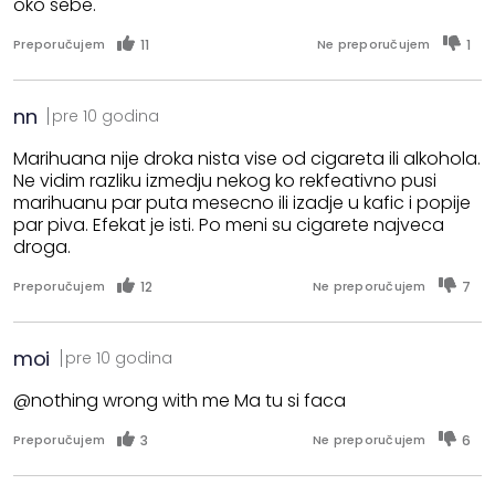
oko sebe.
11
1
Preporučujem
Ne preporučujem
nn
pre 10 godina
Marihuana nije droka nista vise od cigareta ili alkohola.
Ne vidim razliku izmedju nekog ko rekfeativno pusi
marihuanu par puta mesecno ili izadje u kafic i popije
par piva. Efekat je isti. Po meni su cigarete najveca
droga.
12
7
Preporučujem
Ne preporučujem
moi
pre 10 godina
@nothing wrong with me Ma tu si faca
3
6
Preporučujem
Ne preporučujem