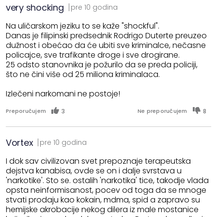
very shocking
pre 10 godina
Na uličarskom jeziku to se kaže "shockful".
Danas je filipinski predsednik Rodrigo Duterte preuzeo
dužnost i obećao da će ubiti sve kriminalce, nečasne
policajce, sve trafikante droge i sve drogirane.
25 odsto stanovnika je požurilo da se preda policiji,
što ne čini više od 25 miliona kriminalaca.
Izlečeni narkomani ne postoje!
3
8
Preporučujem
Ne preporučujem
Vortex
pre 10 godina
I dok sav civilizovan svet prepoznaje terapeutska
dejstva kanabisa, ovde se on i dalje svrstava u
'narkotike'. Sto se. ostalih 'narkotika' tice, takodje vlada
opsta neinformisanost, pocev od toga da se mnoge
stvati prodaju kao kokain, mdma, spid a zapravo su
hemijske akrobacije nekog dilera iz male mostanice