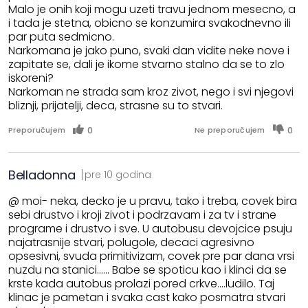
Malo je onih koji mogu uzeti travu jednom mesecno, a
i tada je stetna, obicno se konzumira svakodnevno ili
par puta sedmicno.
Narkomana je jako puno, svaki dan vidite neke nove i
zapitate se, dali je ikome stvarno stalno da se to zlo
iskoreni?
Narkoman ne strada sam kroz zivot, nego i svi njegovi
bliznji, prijatelji, deca, strasne su to stvari.
0
0
Preporučujem
Ne preporučujem
Belladonna
pre 10 godina
@ moi- neka, decko je u pravu, tako i treba, covek bira
sebi drustvo i kroji zivot i podrzavam i za tv i strane
programe i drustvo i sve. U autobusu devojcice psuju
najatrasnije stvari, polugole, decaci agresivno
opsesivni, svuda primitivizam, covek pre par dana vrsi
nuzdu na stanici...... Babe se spoticu kao i klinci da se
krste kada autobus prolazi pored crkve....ludilo. Taj
klinac je pametan i svaka cast kako posmatra stvari