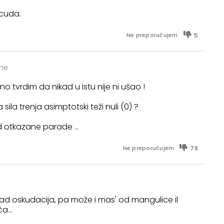
 cuda.
5
Ne preporučujem
ine
 tvrdim da nikad u istu nije ni ušao !
la trenja asimptotski teži nuli (0) ?
od otkazane parade ...
78
Ne preporučujem
 sad oskudacija, pa može i mas' od mangulice il
a...