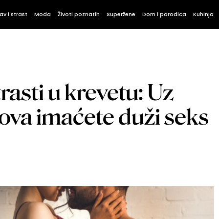
av i strast
Moda
Životi poznatih
Superžene
Dom i porodica
Kuhinja
rasti u krevetu: Uz
ova imaćete duži seks