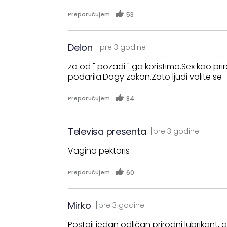
53
Preporučujem
Delon
pre 3 godine
za od " pozadi " ga koristimo.Sex kao pr
podarila.Dogy zakon.Zato ljudi volite se
84
Preporučujem
Televisa presenta
pre 3 godine
Vagina pektoris
60
Preporučujem
Mirko
pre 3 godine
Postoji jedan odličan prirodni lubrikan