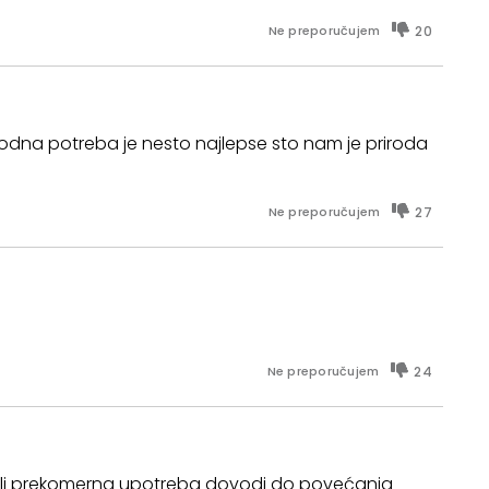
20
Ne preporučujem
irodna potreba je nesto najlepse sto nam je priroda
27
Ne preporučujem
24
Ne preporučujem
t, ali prekomerna upotreba dovodi do povećanja