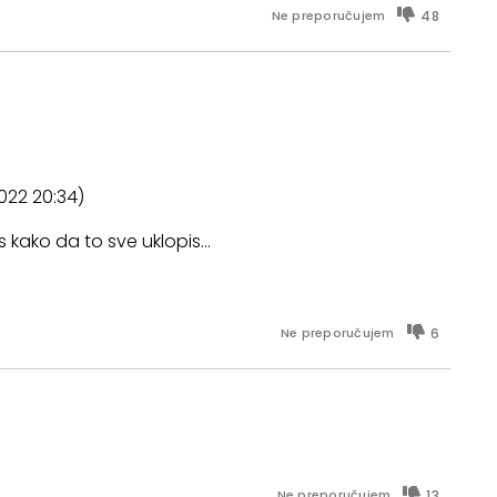
48
Ne preporučujem
022 20:34)
 kako da to sve uklopis…
6
Ne preporučujem
13
Ne preporučujem