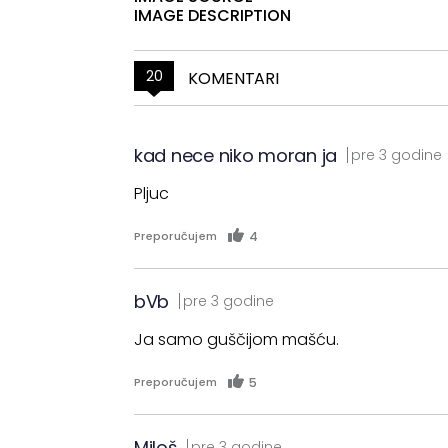
IMAGE DESCRIPTION
20
KOMENTARI
kad nece niko moran ja
pre 3 godine
Pljuc
4
Preporučujem
bVb
pre 3 godine
Ja samo guščijom mašću.
5
Preporučujem
Miloš
pre 3 godine