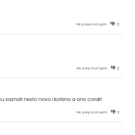
11
Ne preporučujem
2
Ne preporučujem
u saznati nesto novo i korisno a ono corak!
3
Ne preporučujem