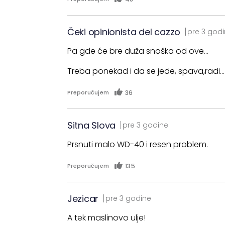
Čeki opinionista del cazzo
pre 3 god
Pa gde će bre duža snoška od ove...
Treba ponekad i da se jede, spava,radi...
36
Preporučujem
Sitna Slova
pre 3 godine
Prsnuti malo WD-40 i resen problem.
135
Preporučujem
Jezicar
pre 3 godine
A tek maslinovo ulje!