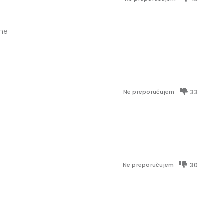
ine
33
Ne preporučujem
30
Ne preporučujem