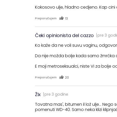
Kokosovo ulje, hladno cedjeno. Kap cini
13
Preporučujem
Čeki opinionista del cazzo
pre 3 god
Ko kaže da ne voli suvu vaginu, odgovorno
Da nije možda bolje kada samo žmrćka a si
E moji metroseksualci, niste Vi za bolje 
20
Preporučujem
Žix
pre 3 godine
Tovatna mas', bitumen il lož ulje... Nego
pomenuti WD-40. Samo neka klizi klipnjač