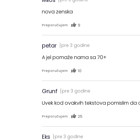
nova zenska
9
Preporučujem
petar
pre 3 godine
A jel pomaže nama sa 70+
10
Preporučujem
Grunf
pre 3 godine
Uvek kod ovakvih tekstova pomislim da c
25
Preporučujem
Eks
pre 3 godine