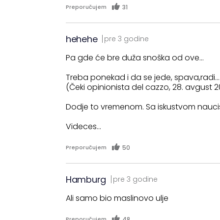
31
Preporučujem
hehehe
pre 3 godine
Pa gde će bre duža snoška od ove...
Treba ponekad i da se jede, spava,radi...
(Čeki opinionista del cazzo, 28. avgust 2
Dodje to vremenom. Sa iskustvom naucis
Videces…
50
Preporučujem
Hamburg
pre 3 godine
Ali samo bio maslinovo ulje
48
Preporučujem