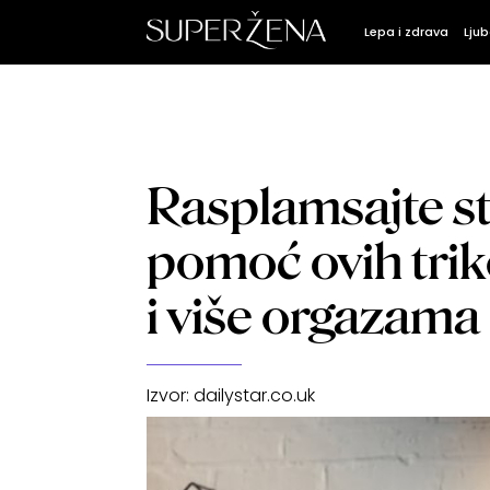
Lepa i zdrava
Ljub
Rasplamsajte st
pomoć ovih trik
i više orgazama
Izvor:
dailystar.co.uk