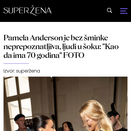
Pamela Anderson je bez šminke
neprepoznatljiva, ljudi u šoku: "Kao
da ima 70 godina" FOTO
Izvor:
superžena