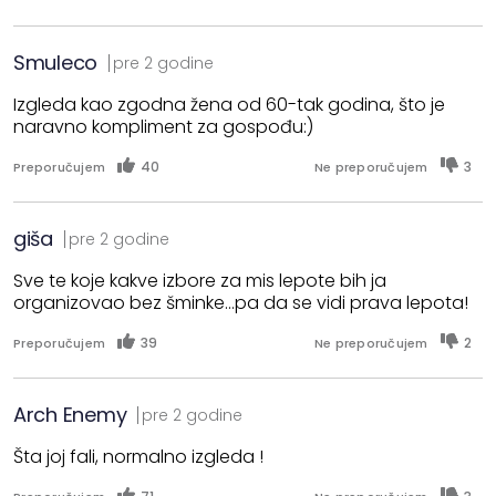
Smuleco
pre 2 godine
Izgleda kao zgodna žena od 60-tak godina, što je
naravno kompliment za gospođu:)
40
3
Preporučujem
Ne preporučujem
giša
pre 2 godine
Sve te koje kakve izbore za mis lepote bih ja
organizovao bez šminke...pa da se vidi prava lepota!
39
2
Preporučujem
Ne preporučujem
Arch Enemy
pre 2 godine
Šta joj fali, normalno izgleda !