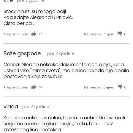
Krle
pre 2 godine
Srpski hirurzi su mnogo bolji.
Pogledajte Aleksandru Prijović.
Čista petica .
37
11
Preporučujem
Ne preporučujem
Bože gospode...
pre 2 godine
Carica! Gledao nekoliko dokumentaraca o njoj, luda,
ustvari više "mimo sveta", ma carica. Nikada nije dobila
poštovanje koje zaslužuje.
74
6
Preporučujem
Ne preporučujem
vlada
pre 2 godine
Konačno neko normalna, barem u nekim filmovima ili
serijama može da glumi majku, tetku, baku… bez
zatezanog lica i botoksa.