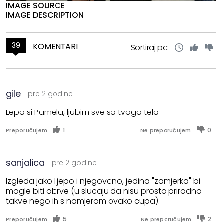
IMAGE SOURCE
IMAGE DESCRIPTION
39
KOMENTARI
Sortiraj po:
gile
pre 2 godine
Lepa si Pamela, ljubim sve sa tvoga tela
1
0
Preporučujem
Ne preporučujem
sanjalica
pre 2 godine
Izgleda jako lijepo i njegovano, jedina "zamjerka" bi
mogle biti obrve (u slucaju da nisu prosto prirodno
takve nego ih s namjerom ovako cupa).
5
2
Preporučujem
Ne preporučujem