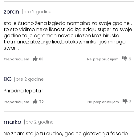
zoran
pre 2 godine
sta je čudno žena izgleda normalno za svoje godine .
to sto vidimo neke ličnosti da izgledaju super za svoje
godine to je ogroman novac ulozen kroz hiruske
tretmane,zatezanje lica,botoks ,sminku i još mnogo
stvari .
83
5
Preporučujem
Ne preporučujem
BG
pre 2 godine
Prirodna lepota !
72
2
Preporučujem
Ne preporučujem
marko
pre 2 godine
Ne znam sta je tu cudno, godine gletovanja fasade