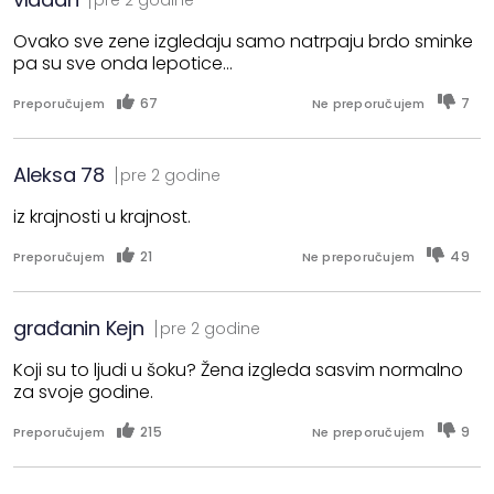
Ovako sve zene izgledaju samo natrpaju brdo sminke
pa su sve onda lepotice...
67
7
Preporučujem
Ne preporučujem
Aleksa 78
pre 2 godine
iz krajnosti u krajnost.
21
49
Preporučujem
Ne preporučujem
građanin Kejn
pre 2 godine
Koji su to ljudi u šoku? Žena izgleda sasvim normalno
za svoje godine.
215
9
Preporučujem
Ne preporučujem