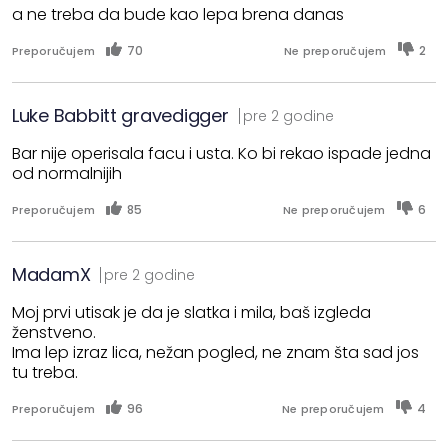
a ne treba da bude kao lepa brena danas
70
2
Preporučujem
Ne preporučujem
Luke Babbitt gravedigger
pre 2 godine
Bar nije operisala facu i usta. Ko bi rekao ispade jedna
od normalnijih
85
6
Preporučujem
Ne preporučujem
MadamX
pre 2 godine
Moj prvi utisak je da je slatka i mila, baš izgleda
ženstveno.
Ima lep izraz lica, nežan pogled, ne znam šta sad jos
tu treba.
96
4
Preporučujem
Ne preporučujem