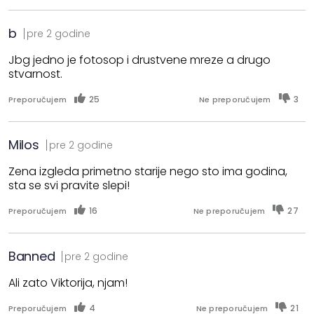
b
pre 2 godine
Jbg jedno je fotosop i drustvene mreze a drugo
stvarnost.
25
3
Preporučujem
Ne preporučujem
Milos
pre 2 godine
Zena izgleda primetno starije nego sto ima godina,
sta se svi pravite slepi!
16
27
Preporučujem
Ne preporučujem
Banned
pre 2 godine
Ali zato Viktorija, njam!
4
21
Preporučujem
Ne preporučujem