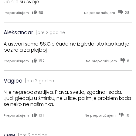
ucinile su svoje.
58
28
Preporučujem
Ne preporučujem
Aleksandar
pre 2 godine
A ustvari samo 56.Gle čuda ne izgleda isto kao kad je
pozirala za plejboj.
152
6
Preporučujem
Ne preporučujem
Vagica
pre 2 godine
Nije neprepoznatljiva. Plava, svetla, zgodna i sada.
Ljudi gledaju u šminku, ne u lice, pa im je problem kada
se neko ne našminka.
191
10
Preporučujem
Ne preporučujem
деки
pre 2 godine