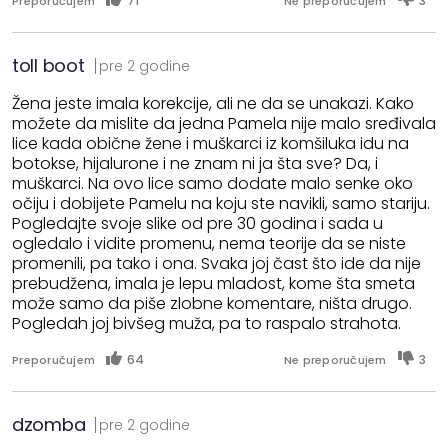
71
3
Preporučujem
Ne preporučujem
toll boot
pre 2 godine
Žena jeste imala korekcije, ali ne da se unakazi. Kako
možete da mislite da jedna Pamela nije malo sređivala
lice kada obične žene i muškarci iz komšiluka idu na
botokse, hijalurone i ne znam ni ja šta sve? Da, i
muškarci. Na ovo lice samo dodate malo senke oko
očiju i dobijete Pamelu na koju ste navikli, samo stariju.
Pogledajte svoje slike od pre 30 godina i sada u
ogledalo i vidite promenu, nema teorije da se niste
promenili, pa tako i ona. Svaka joj čast što ide da nije
prebudžena, imala je lepu mladost, kome šta smeta
može samo da piše zlobne komentare, ništa drugo.
Pogledah joj bivšeg muža, pa to raspalo strahota.
64
3
Preporučujem
Ne preporučujem
dzomba
pre 2 godine