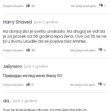
22
1
Preporučujem
Ne preporučujem
Harry Shaved
pre 2 godine
Na donjoj slici je svetlo unakazilo. Na drugoj se vidi da
je za prosek od 56 godina lepa žena. Ove od 35 se ne
bi u životu usudile da se pojave bez šminke...
25
2
Preporučujem
Ne preporučujem
Јабучило
pre 2 godine
Природан изглед жене близу 60.
11
0
Preporučujem
Ne preporučujem
da...
pre 2 godine
Sve te koje kakve izbore za mis lepote bih ja