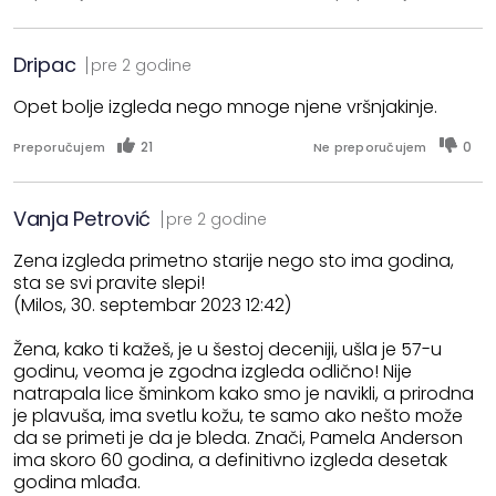
Dripac
pre 2 godine
Opet bolje izgleda nego mnoge njene vršnjakinje.
21
0
Preporučujem
Ne preporučujem
Vanja Petrović
pre 2 godine
Zena izgleda primetno starije nego sto ima godina,
sta se svi pravite slepi!
(Milos, 30. septembar 2023 12:42)
Žena, kako ti kažeš, je u šestoj deceniji, ušla je 57-u
godinu, veoma je zgodna izgleda odlično! Nije
natrapala lice šminkom kako smo je navikli, a prirodna
je plavuša, ima svetlu kožu, te samo ako nešto može
da se primeti je da je bleda. Znači, Pamela Anderson
ima skoro 60 godina, a definitivno izgleda desetak
godina mlađa.