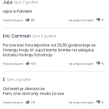
JuLa
pre 2 godine
Lepa si Pamela!
85
5
Preporučujem
Ne preporučujem
Eric Cartman
pre 2 godine
Pa ove kao fora lepotice od 25,30 godina koje se
forsiraju imaju tri Jupol kante šminke na sebi,plus
botoks,i na kraju fotoshop.
103
5
Preporučujem
Ne preporučujem
E
pre 2 godine
Ostarela je..desava se.
Pam, one and only. Hvala za sve.
79
5
Preporučujem
Ne preporučujem