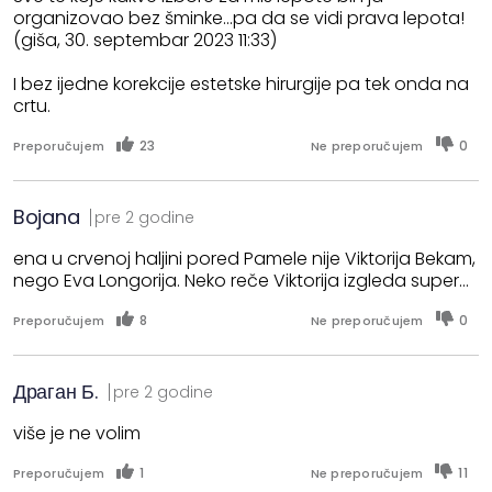
organizovao bez šminke...pa da se vidi prava lepota!
(giša, 30. septembar 2023 11:33)
I bez ijedne korekcije estetske hirurgije pa tek onda na
crtu.
23
0
Preporučujem
Ne preporučujem
Bojana
pre 2 godine
ena u crvenoj haljini pored Pamele nije Viktorija Bekam,
nego Eva Longorija. Neko reče Viktorija izgleda super...
8
0
Preporučujem
Ne preporučujem
Драган Б.
pre 2 godine
više je ne volim
1
11
Preporučujem
Ne preporučujem