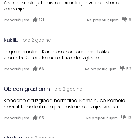
A vi što kritukujete niste normalni jer volite esteske
korekcije.
121
9
Preporučujem
Ne preporučujem
Kuklib
pre 2 godine
To je normalno. Kad neko kao ona ima toliku
kilometražu, onda mora tako da izgleda.
66
52
Preporučujem
Ne preporučujem
Obican gradjanin
pre 2 godine
Konacno da izgleda normalno. Komsinuce Pamela
navratite na kafu da procaskamo o knjizevnosti.
95
13
Preporučujem
Ne preporučujem
vladan
pre 2 godine