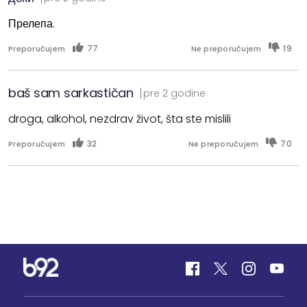
Прелепа.
77
19
Preporučujem
Ne preporučujem
baš sam sarkastičan
pre 2 godine
droga, alkohol, nezdrav život, šta ste mislili
32
70
Preporučujem
Ne preporučujem