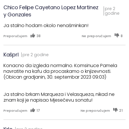
Chico Felipe Cayetano Lopez Martinez
pre 2
godine
y Gonzales
Ja stalno hodam okolo nenašminkan!
38
8
Preporučujem
Ne preporučujem
Kašprl
pre 2 godine
Konacno da izgleda normalno. Komsinuce Pamela
navratite na kafu da procaskamo o knjizevnosti.
(Obican gradjanin, 30. septembar 2023 09:03)
Ja stalno brkam Marqueza i Velasqueza, nikad ne
znam koji je napisao Mjesečevu sonatu!
17
21
Preporučujem
Ne preporučujem