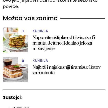
ovo jelo je pravi način da iskoristite sezonsko
povrće.
Možda vas zanima
KUHINJA
1
Napravite uštipke od tikvica za 15
minuta: Jeftino i idealno jelo za
mršavljenje
KUHINJA
0
Najbrži i najukusniji tiramisu: Gotov
za 5 minuta
Sastojci: