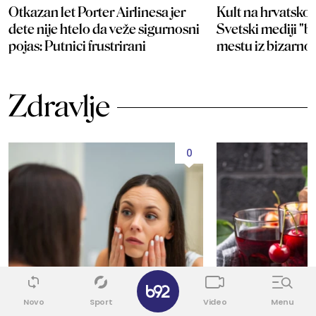
Otkazan let Porter Airlinesa jer
Kult na hrvatsko
dete nije htelo da veže sigurnosni
Svetski mediji "b
pojas: Putnici frustrirani
mestu iz bizarno
Zdravlje
0
✕
Novo
Sport
Video
Menu