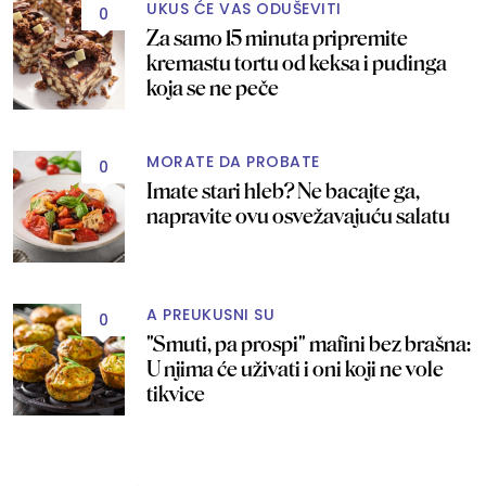
UKUS ĆE VAS ODUŠEVITI
0
Za samo 15 minuta pripremite
kremastu tortu od keksa i pudinga
koja se ne peče
MORATE DA PROBATE
0
Imate stari hleb? Ne bacajte ga,
napravite ovu osvežavajuću salatu
A PREUKUSNI SU
0
"Smuti, pa prospi" mafini bez brašna:
U njima će uživati i oni koji ne vole
tikvice