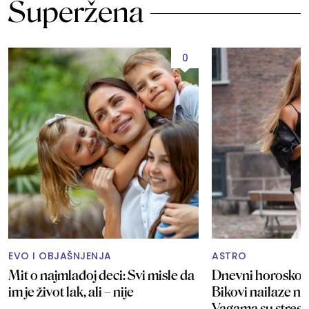
Superžena
0
EVO I OBJAŠNJENJA
ASTRO
Mit o najmlađoj deci: Svi misle da
Dnevni horoskop 
im je život lak, ali – nije
Bikovi nailaze na
Vagama su stresne