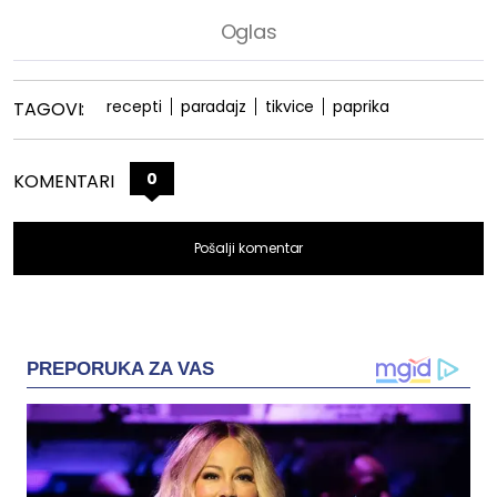
recepti
paradajz
tikvice
paprika
TAGOVI:
0
KOMENTARI
Pošalji komentar
PREPORUKA ZA VAS