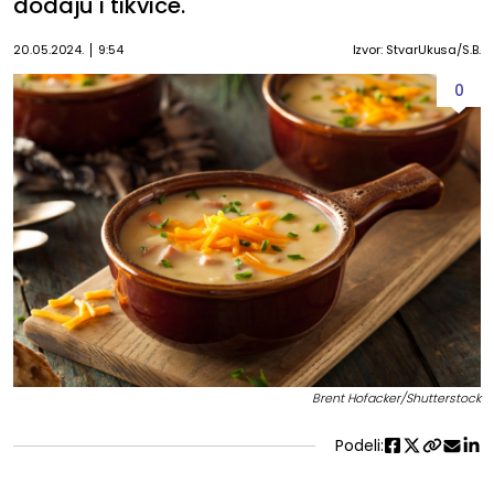
dodaju i tikvice.
20.05.2024.
9:54
Izvor: StvarUkusa/S.B.
0
Brent Hofacker/Shutterstock
Podeli: