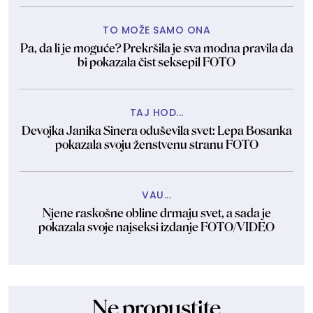
TO MOŽE SAMO ONA
Pa, da li je moguće? Prekršila je sva modna pravila da
bi pokazala čist seksepil FOTO
TAJ HOD...
Devojka Janika Sinera oduševila svet: Lepa Bosanka
pokazala svoju ženstvenu stranu FOTO
VAU...
Njene raskošne obline drmaju svet, a sada je
pokazala svoje najseksi izdanje FOTO/VIDEO
Ne propustite