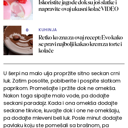
Iskoristite jagode dok su još slatke i
napravite ovaj ukusni kolač VIDEO
KUHINJA
0
Retko ko zna za ovaj recept: Evo kako
se pravi najbolji kakao krem za torte i
kolače
U šerpi na malo ulja propržite sitno seckan crni
luk. Zatim posolite, pobiberite i pospite slatkom
paprikom. Promešajte i pržite dok ne omekša.
Nakon toga sipajte malo vode, pa dodajte
seckani paradajz. Kada i ona omekša dodajte
seckane tikvice, kuvajte dok i one ne omekšaju,
pa dodajte mleveni beli luk. Posle minut dodajte
pavlaku koju ste pomešali sa brašnom, pa