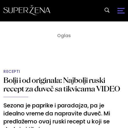
RECEPTI
Bolji i od originala: Najbolji ruski
recept za đuveč sa tikvicama VIDEO
Sezona je paprike i paradajza, pa je
idealno vreme da napravite đuveč. Mi
predlažemo ovaj ruski recept u koji se