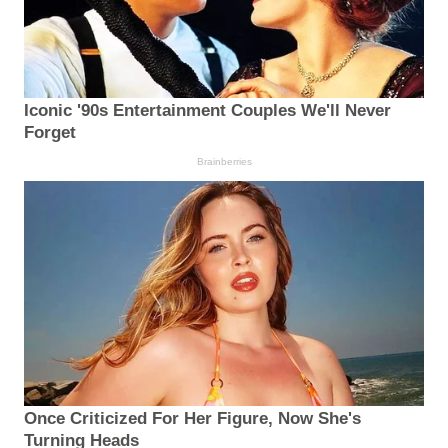
Iconic '90s Entertainment Couples We'll Never
Forget
Brainberries
Once Criticized For Her Figure, Now She's
Turning Heads