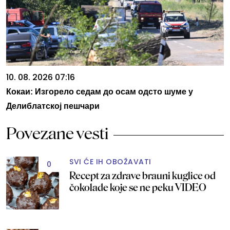
10. 08. 2026 07:16
Кокаи: Изгорело седам до осам одсто шуме у
Делиблатској пешчари
Povezane vesti
SVI ĆE IH OBOŽAVATI
0
Recept za zdrave brauni kuglice od
čokolade koje se ne peku VIDEO