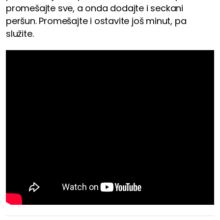
promešajte sve, a onda dodajte i seckani
peršun. Promešajte i ostavite još minut, pa
služite.