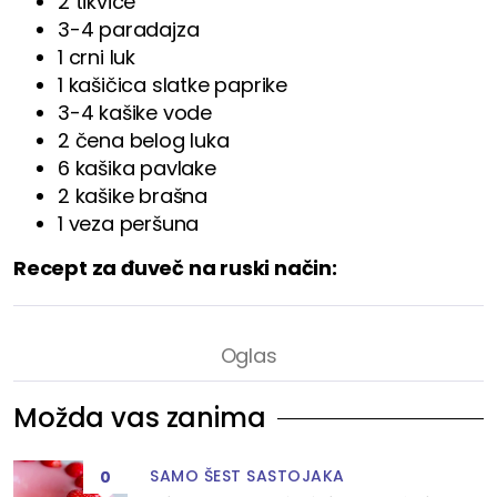
2 tikvice
3-4 paradajza
1 crni luk
1 kašičica slatke paprike
3-4 kašike vode
2 čena belog luka
6 kašika pavlake
2 kašike brašna
1 veza peršuna
Recept za đuveč na ruski način:
Možda vas zanima
SAMO ŠEST SASTOJAKA
0