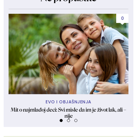
0
EVO I OBJAŠNJENJA
Mit o najmlađoj deci: Svi misle da im je život lak, ali –
nije