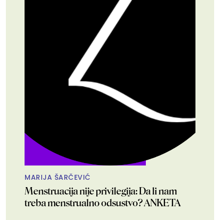
MARIJA ŠARČEVIĆ
Menstruacija nije privilegija: Da li nam
treba menstrualno odsustvo? ANKETA