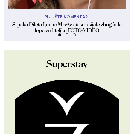
PLJUŠTE KOMENTARI
Srpska Dileta Leota: Mreže su se usijale zbog fotki
lepe voditeljke FOTO/VIDEO
Superstav