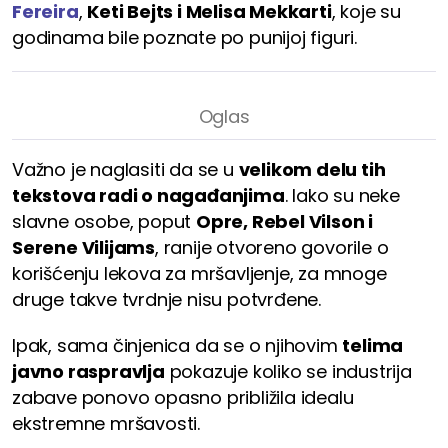
Fereira
,
Keti Bejts i Melisa Mekkarti
, koje su
godinama bile poznate po punijoj figuri.
Važno je naglasiti da se u
velikom delu tih
tekstova radi o nagađanjima
. Iako su neke
slavne osobe, poput
Opre, Rebel Vilson i
Serene Vilijams
, ranije otvoreno govorile o
korišćenju lekova za mršavljenje, za mnoge
druge takve tvrdnje nisu potvrđene.
Ipak, sama činjenica da se o njihovim
telima
javno raspravlja
pokazuje koliko se industrija
zabave ponovo opasno približila idealu
ekstremne mršavosti.