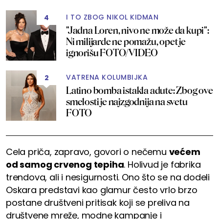
I TO ZBOG NIKOL KIDMAN
4
"Jadna Loren, nivo ne može da kupi":
Ni milijarde ne pomažu, opet je
ignorišu FOTO/VIDEO
VATRENA KOLUMBIJKA
2
Latino bomba istakla adute: Zbog ove
smelosti je najzgodnija na svetu
FOTO
Cela priča, zapravo, govori o nečemu
većem
od samog crvenog tepiha
. Holivud je fabrika
trendova, ali i nesigurnosti. Ono što se na dodeli
Oskara predstavi kao glamur često vrlo brzo
postane društveni pritisak koji se preliva na
društvene mreže, modne kampanje i