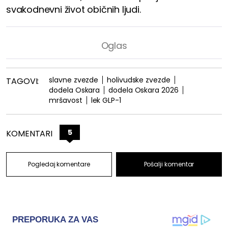
svakodnevni život običnih ljudi.
slavne zvezde
holivudske zvezde
TAGOVI:
dodela Oskara
dodela Oskara 2026
mršavost
lek GLP-1
5
KOMENTARI
Pogledaj komentare
Pošalji komentar
PREPORUKA ZA VAS