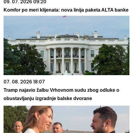
09. 07. 2026 09:20
Komfor po meri klijenata: nova linija paketa ALTA banke
07. 08. 2026 18:07
Tramp najavio žalbu Vrhovnom sudu zbog odluke o
obustavljanju izgradnje balske dvorane