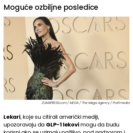
Moguće ozbiljne posledice
ZUMAPRESS.com / MEGA / The Mega Agency / Profimedia
Lekari
, koje su citirali američki mediji,
upozoravaju da
GLP-1 lekovi
mogu da budu
korisni ako se uzimaju pažljivo, pod nadzorom i