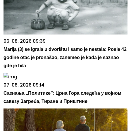
06. 08. 2026 09:39
Marija (3) se igrala u dvorištu i samo je nestala: Posle 42
godine otac je pronašao, zanemeo je kada je saznao
gde je bila
07. 08. 2026 09:14
Сазнања „Политике”: Црна Гора следећа у војном
савезу Загреба, Тиране и Приштине