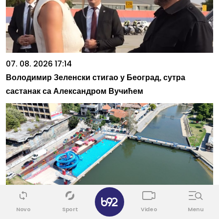
07. 08. 2026 17:14
Володимир Зеленски стигао у Београд, сутра
састанак са Александром Вучићем
✕
Novo
Sport
Video
Menu
07. 08. 2026 18:48