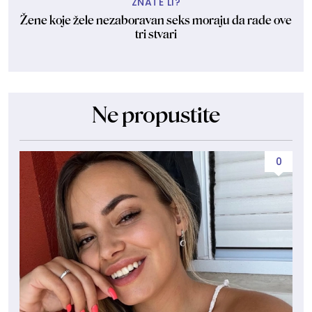
ZNATE LI?
Žene koje žele nezaboravan seks moraju da rade ove
tri stvari
Ne propustite
0