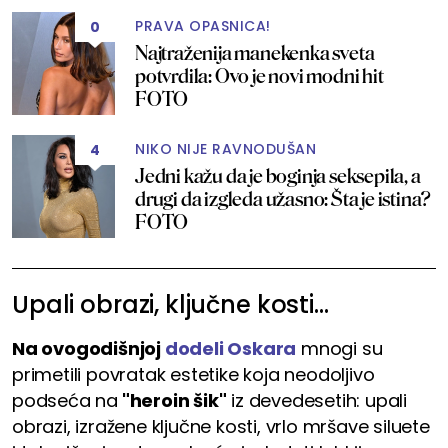
PRAVA OPASNICA!
0
Najtraženija manekenka sveta
potvrdila: Ovo je novi modni hit
FOTO
NIKO NIJE RAVNODUŠAN
4
Jedni kažu da je boginja seksepila, a
drugi da izgleda užasno: Šta je istina?
FOTO
Upali obrazi, ključne kosti...
Na ovogodišnjoj
dodeli Oskara
mnogi su
primetili povratak estetike koja neodoljivo
podseća na
"heroin šik"
iz devedesetih: upali
obrazi, izražene ključne kosti, vrlo mršave siluete