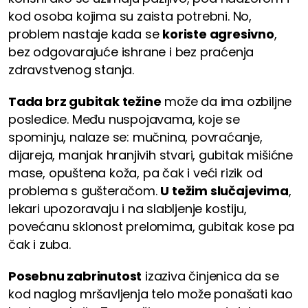
kod osoba kojima su zaista potrebni. No,
problem nastaje kada se
koriste agresivno
,
bez odgovarajuće ishrane i bez praćenja
zdravstvenog stanja.
Tada brz gubitak težine
može da ima ozbiljne
posledice. Među nuspojavama, koje se
spominju, nalaze se: mučnina, povraćanje,
dijareja, manjak hranjivih stvari, gubitak mišićne
mase, opuštena koža, pa čak i veći rizik od
problema s gušteračom.
U težim slučajevima
,
lekari upozoravaju i na slabljenje kostiju,
povećanu sklonost prelomima, gubitak kose pa
čak i zuba.
Posebnu zabrinutost
izaziva činjenica da se
kod naglog mršavljenja telo može ponašati kao