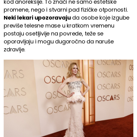
kod anoreksije. To znači ne samo estetske
promene, nego i stvarni pad fizičke otpornosti.
Neki lekari upozoravaju
da osobe koje izgube
previše telesne mase u kratkom vremenu
postaju osetljivije na povrede, teže se
oporavljaju i mogu dugoročno da naruše
zdravlje.