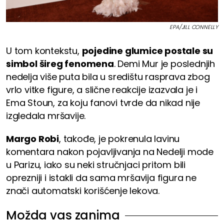
EPA/JILL CONNELLY
U tom kontekstu,
pojedine glumice postale su
simbol šireg fenomena
. Demi Mur je poslednjih
nedelja više puta bila u središtu rasprava zbog
vrlo vitke figure, a slične reakcije izazvala je i
Ema Stoun, za koju fanovi tvrde da nikad nije
izgledala mršavije.
Margo Robi
, takođe, je pokrenula lavinu
komentara nakon pojavljivanja na Nedelji mode
u Parizu, iako su neki stručnjaci pritom bili
oprezniji i istakli da sama mršavija figura ne
znači automatski korišćenje lekova.
Možda vas zanima