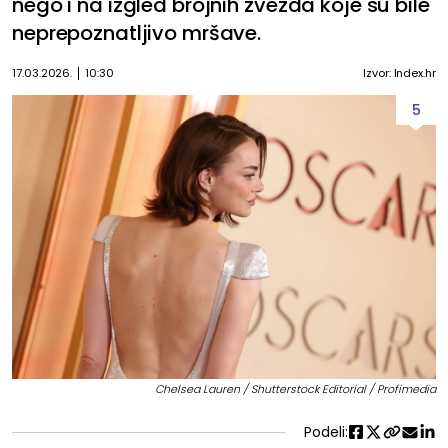
nego i na izgled brojnih zvezda koje su bile
neprepoznatljivo mršave.
17.03.2026.
10:30
Izvor: Index.hr
5
Chelsea Lauren / Shutterstock Editorial / Profimedia
Podeli: