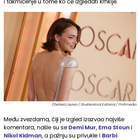
i takmičenje u tome ko će izgledati krhkije.
Chelsea Lauren / Shutterstock Editorial / Profimedia
Među zvezdama, čiji je izgled izazvao najviše
komentara, našle su se
Demi Mur
,
Ema Stoun
i
Nikol Kidman
, a pažnju su privukle i
Barbi