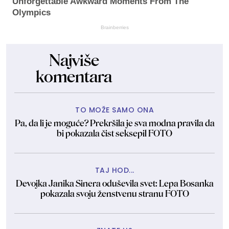
Unforgettable Awkward Moments From The
Olympics
Brainberries
Najviše
komentara
TO MOŽE SAMO ONA
Pa, da li je moguće? Prekršila je sva modna pravila da
bi pokazala čist seksepil FOTO
TAJ HOD...
Devojka Janika Sinera oduševila svet: Lepa Bosanka
pokazala svoju ženstvenu stranu FOTO