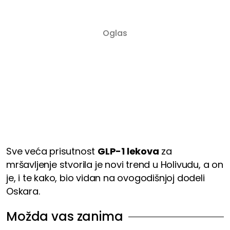
Sve veća prisutnost
GLP-1 lekova
za
mršavljenje stvorila je novi trend u Holivudu, a on
je, i te kako, bio vidan na ovogodišnjoj dodeli
Oskara.
Možda vas zanima