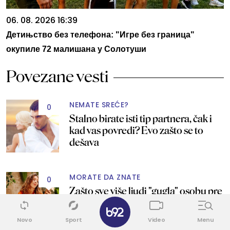
06. 08. 2026 16:39
Детињство без телефона: "Игре без граница"
окупиле 72 малишана у Солотуши
Povezane vesti
NEMATE SREĆE?
0
Stalno birate isti tip partnera, čak i
kad vas povredi? Evo zašto se to
dešava
MORATE DA ZNATE
0
Zašto sve više ljudi "gugla" osobu pre
dejta: Razlog nije samo znatiželja
✕
Novo
Sport
Video
Menu