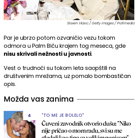
Slaven Vlasic / Getty images / Profimedia
Par je ubrzo potom ozvaničio vezu tokom
odmora u Palm Biču krajem tog meseca, gde
nisu skrivali nežnosti u javnosti
.
Vest o trudnoći su tokom leta saopštili na
društvenim mrežama, uz pomalo bombastičan
opis.
Možda vas zanima
"TO ME JE BOLELO"
4
Čuveni zavodnik otvorio dušu: "Niko
nije pričao o mom radu, svi su me
gledali kao tipa sa velikim penisom"