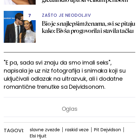
ZAŠTO JE NEODOLJIV
7
Bio je s najlepšim ženama, svi se pitaju
kako: Bivša progovorila i stavila tačku
"E pa, sada svi znaju da smo imali seks",
napisala je uz niz fotografija i snimaka koji su
uključivali odlazak na ultrazvuk, ali i dodatne
romantične trenutke sa Dejvidsonom.
slavne zvezde
raskid veze
Pit Dejvidson
TAGOVI:
Elsi Hjuit