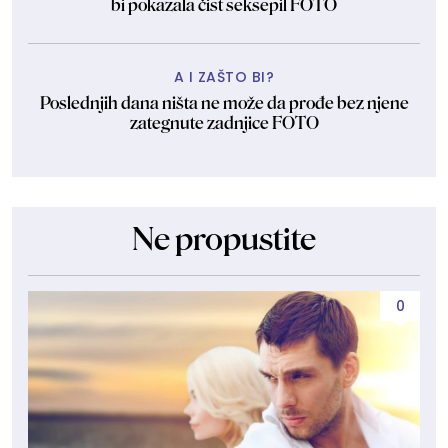
bi pokazala čist seksepil FOTO
A I ZAŠTO BI?
Poslednjih dana ništa ne može da prođe bez njene
zategnute zadnjice FOTO
Ne propustite
0