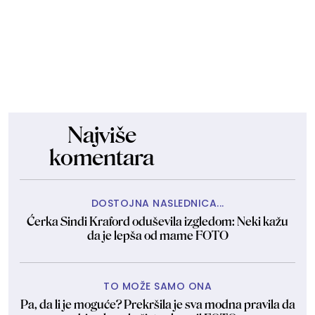
Najviše
komentara
DOSTOJNA NASLEDNICA...
Ćerka Sindi Kraford oduševila izgledom: Neki kažu
da je lepša od mame FOTO
TO MOŽE SAMO ONA
Pa, da li je moguće? Prekršila je sva modna pravila da