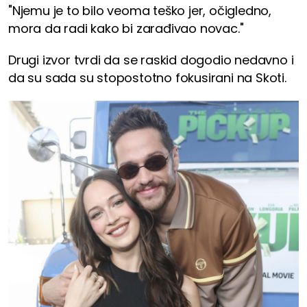
"Njemu je to bilo veoma teško jer, očigledno,
mora da radi kako bi zarađivao novac."
Drugi izvor tvrdi da se raskid dogodio nedavno i
da su sada su stopostotno fokusirani na Skoti.