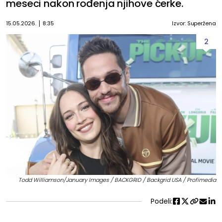
meseci nakon rođenja njihove ćerke.
15.05.2026.
8:35
Izvor: Superžena
2
Todd Williamson/January Images / BACKGRID / Backgrid USA / Profimedia
Podeli: