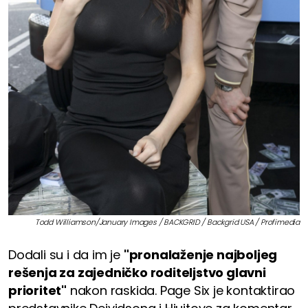
Todd Williamson/January Images / BACKGRID / Backgrid USA / Profimedia
Dodali su i da im je
"pronalaženje najboljeg
rešenja za zajedničko roditeljstvo glavni
prioritet"
nakon raskida. Page Six je kontaktirao