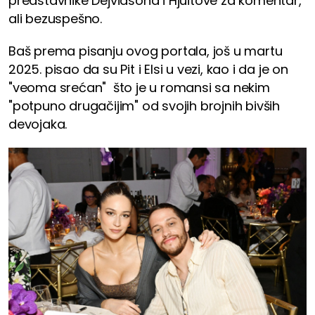
predstavnike Dejvidsona i Hjuitove za komentar,
ali bezuspešno.
Baš prema pisanju ovog portala, još u martu
2025. pisao da su Pit i Elsi u vezi, kao i da je on
"veoma srećan" što je u romansi sa nekim
"potpuno drugačijim" od svojih brojnih bivših
devojaka.