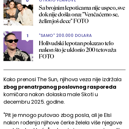
OTKRIO PLANOVE
0
Sa brojnim lepoticama nije uspeo, sve
dok nije došla ona: "Venčaćemo se,
želim još dece" FOTO
"SAMO" 200.000 DOLARA
1
Holivudski lepotan pokazao telo
nakon što je uklonio 200 tetovaža
FOTO
Kako prenosi The Sun, njihova veza nije izdržala
zbog prenatrpanog poslovnog rasporeda
komičara nakon dolaska male Skoti u
decembru 2025. godine.
"Pit je mnogo putovao zbog posla, ali je Elsi
nakon rođenja njihove ćerke želela više njegove