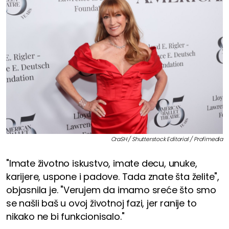
CraSH / Shutterstock Editorial / Profimedia
"Imate životno iskustvo, imate decu, unuke,
karijere, uspone i padove. Tada znate šta želite",
objasnila je. "Verujem da imamo sreće što smo
se našli baš u ovoj životnoj fazi, jer ranije to
nikako ne bi funkcionisalo."