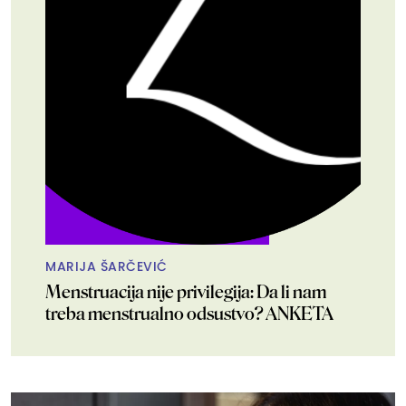
MARIJA ŠARČEVIĆ
Menstruacija nije privilegija: Da li nam
treba menstrualno odsustvo? ANKETA