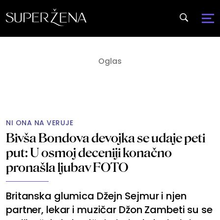
NI ONA NA VERUJE
Bivša Bondova devojka se udaje peti
put: U osmoj deceniji konačno
pronašla ljubav FOTO
Britanska glumica Džejn Sejmur i njen
partner, lekar i muzičar Džon Zambeti su se