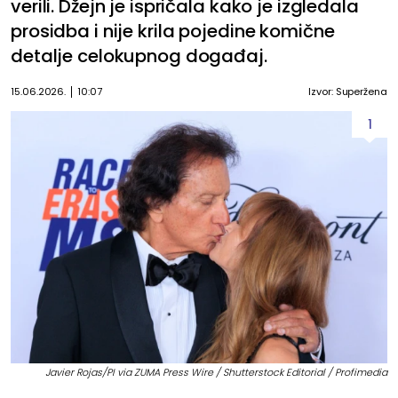
verili. Džejn je ispričala kako je izgledala
prosidba i nije krila pojedine komične
detalje celokupnog događaj.
15.06.2026.
10:07
Izvor: Superžena
1
Javier Rojas/PI via ZUMA Press Wire / Shutterstock Editorial / Profimedia