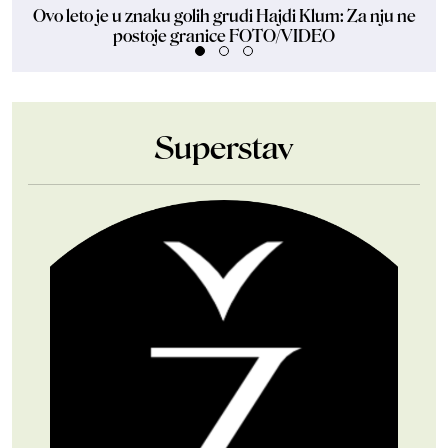
Ovo leto je u znaku golih grudi Hajdi Klum: Za nju ne
Dže
postoje granice FOTO/VIDEO
Superstav