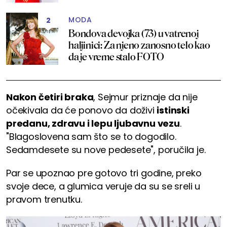
MODA
2
Bondova devojka (73) u vatrenoj
haljinici: Za njeno zanosno telo kao
da je vreme stalo FOTO
Nakon četiri braka
, Sejmur priznaje da nije
očekivala da će ponovo da doživi
istinski
predanu, zdravu i lepu ljubavnu vezu
.
"Blagoslovena sam što se to dogodilo.
Sedamdesete su nove pedesete", poručila je.
Par se upoznao pre gotovo tri godine, preko
svoje dece, a glumica veruje da su se sreli u
pravom trenutku.