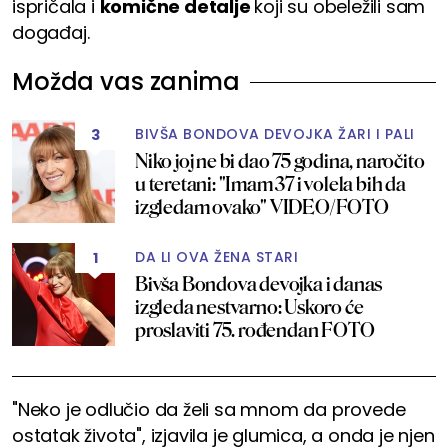
ispričala i
komične detalje
koji su obeležili sam
događaj.
Možda vas zanima
BIVŠA BONDOVA DEVOJKA ŽARI I PALI
3
Niko joj ne bi dao 75 godina, naročito
u teretani: "Imam 37 i volela bih da
izgledam ovako" VIDEO/FOTO
DA LI OVA ŽENA STARI
1
Bivša Bondova devojka i danas
izgleda nestvarno: Uskoro će
proslaviti 75. rođendan FOTO
"Neko je odlučio da želi sa mnom da provede
ostatak života", izjavila je glumica, a onda je njen