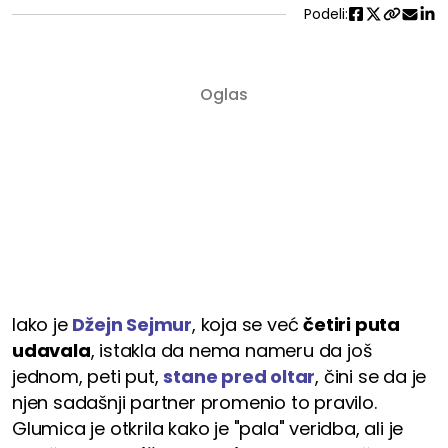
Podeli:
Iako je
Džejn Sejmur
, koja se već
četiri puta
udavala
, istakla da nema nameru da još
jednom, peti put,
stane pred oltar
, čini se da je
njen sadašnji partner promenio to pravilo.
Glumica je otkrila kako je "pala" veridba, ali je