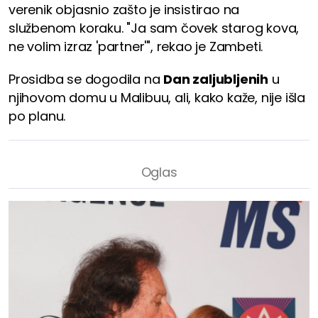
verenik objasnio zašto je insistirao na
službenom koraku. "Ja sam čovek starog kova,
ne volim izraz 'partner'", rekao je Zambeti.
Prosidba se dogodila na
Dan zaljubljenih
u
njihovom domu u Malibuu, ali, kako kaže, nije išla
po planu.