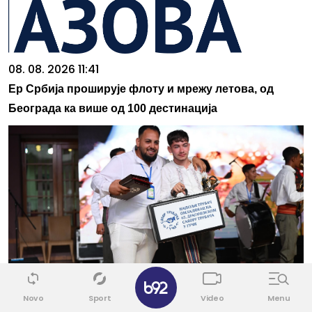
08. 08. 2026 11:41
Ер Србија проширује флоту и мрежу летова, од
Београда ка више од 100 дестинација
✕
08. 08. 2026 20:40
Novo
Sport
Video
Menu
Познати победници омладинског такмичења на 65.