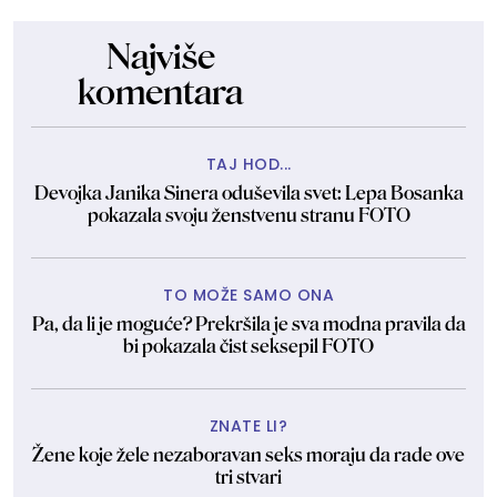
Najviše
komentara
TAJ HOD...
Devojka Janika Sinera oduševila svet: Lepa Bosanka
pokazala svoju ženstvenu stranu FOTO
TO MOŽE SAMO ONA
Pa, da li je moguće? Prekršila je sva modna pravila da
bi pokazala čist seksepil FOTO
ZNATE LI?
Žene koje žele nezaboravan seks moraju da rade ove
tri stvari