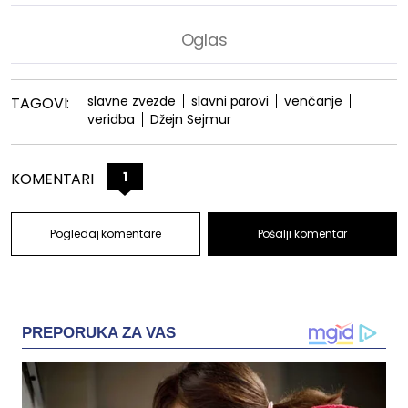
slavne zvezde
slavni parovi
venčanje
TAGOVI:
veridba
Džejn Sejmur
1
KOMENTARI
Pogledaj komentare
Pošalji komentar
PREPORUKA ZA VAS