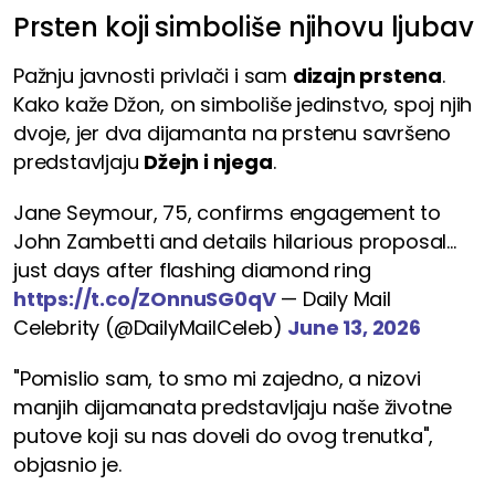
Prsten koji simboliše njihovu ljubav
Pažnju javnosti privlači i sam
dizajn prstena
.
Kako kaže Džon, on simboliše jedinstvo, spoj njih
dvoje, jer dva dijamanta na prstenu savršeno
predstavljaju
Džejn i njega
.
Jane Seymour, 75, confirms engagement to
John Zambetti and details hilarious proposal...
just days after flashing diamond ring
https://t.co/ZOnnuSG0qV
— Daily Mail
Celebrity (@DailyMailCeleb)
June 13, 2026
"Pomislio sam, to smo mi zajedno, a nizovi
manjih dijamanata predstavljaju naše životne
putove koji su nas doveli do ovog trenutka",
objasnio je.