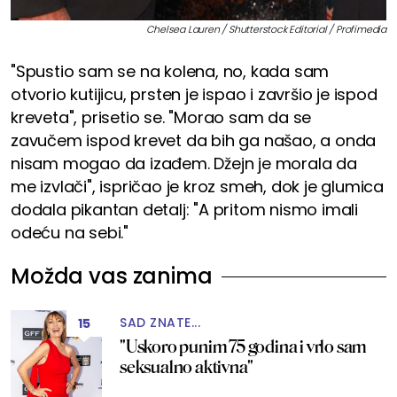
Chelsea Lauren / Shutterstock Editorial / Profimedia
"Spustio sam se na kolena, no, kada sam
otvorio kutijicu, prsten je ispao i završio je ispod
kreveta", prisetio se. "Morao sam da se
zavučem ispod krevet da bih ga našao, a onda
nisam mogao da izađem. Džejn je morala da
me izvlači", ispričao je kroz smeh, dok je glumica
dodala pikantan detalj: "A pritom nismo imali
odeću na sebi."
Možda vas zanima
SAD ZNATE...
15
"Uskoro punim 75 godina i vrlo sam
seksualno aktivna"