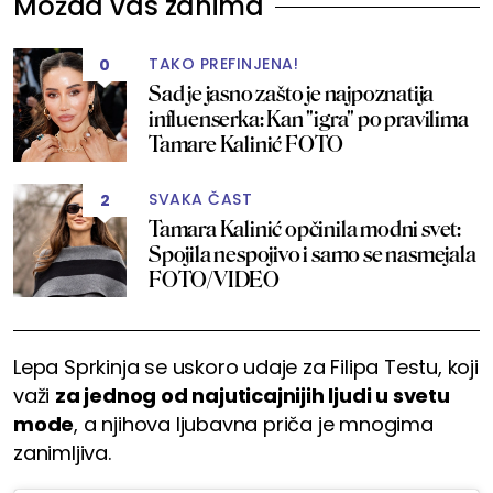
Možda vas zanima
TAKO PREFINJENA!
0
Sad je jasno zašto je najpoznatija
influenserka: Kan "igra" po pravilima
Tamare Kalinić FOTO
SVAKA ČAST
2
Tamara Kalinić opčinila modni svet:
Spojila nespojivo i samo se nasmejala
FOTO/VIDEO
Lepa Sprkinja se uskoro udaje za Filipa Testu, koji
važi
za jednog od najuticajnijih ljudi u svetu
mode
, a njihova ljubavna priča je mnogima
zanimljiva.