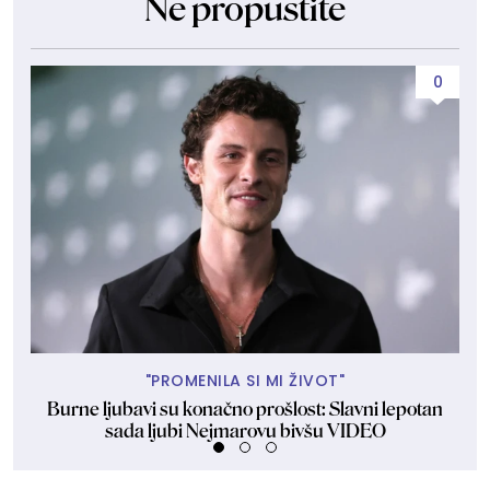
Ne propustite
0
"PROMENILA SI MI ŽIVOT"
Burne ljubavi su konačno prošlost: Slavni lepotan
Ako
sada ljubi Nejmarovu bivšu VIDEO