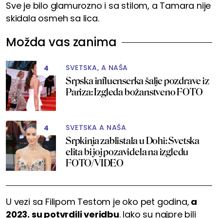
Sve je bilo glamurozno i sa stilom, a Tamara nije
skidala osmeh sa lica.
Možda vas zanima
SVETSKA, A NAŠA
4
Srpska influenserka šalje pozdrave iz
Pariza: Izgleda božanstveno FOTO
SVETSKA A NAŠA
4
Srpkinja zablistala u Dohi: Svetska
elita bi joj pozavidela na izgledu
FOTO/VIDEO
U vezi sa Filipom Testom je oko pet godina,
a
2023. su potvrdili veridbu
. Iako su najpre bili