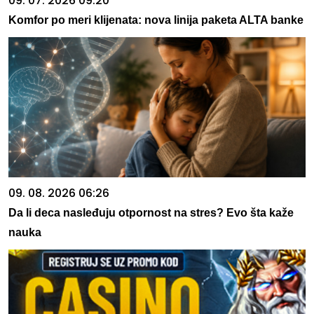
09. 07. 2026 09:20
Komfor po meri klijenata: nova linija paketa ALTA banke
09. 08. 2026 06:26
Da li deca nasleđuju otpornost na stres? Evo šta kaže
nauka