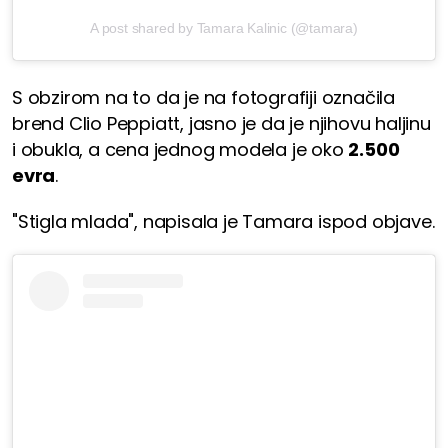
A post shared by Tamara Kalinic (@tamara)
S obzirom na to da je na fotografiji označila
brend Clio Peppiatt, jasno je da je njihovu haljinu
i obukla, a cena jednog modela je oko
2.500
evra
.
"Stigla mlada", napisala je Tamara ispod objave.