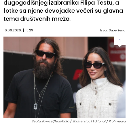
dugogodišnjeg izabranika Filipa Testu, a
fotke sa njene devojačke večeri su glavna
tema društvenih mreža.
16.06.2026.
18:29
Izvor: Superžena
1
Beata Zawrzel/NurPhoto / Shutterstock Editorial / Profimedia