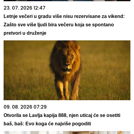
23. 07. 2026 12:47
Letnje večeri u gradu više nisu rezervisane za vikend:
Zašto sve više ljudi bira večeru koja se spontano
pretvori u druženje
09. 08. 2026 07:29
Otvorila se Lavlja kapija 888, njen uticaj će se osetiti
baš, baš: Evo koga će najviše pogoditi