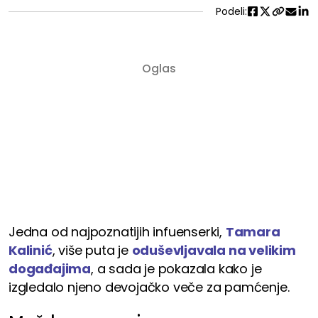
Podeli:
Jedna od najpoznatijih infuenserki,
Tamara
Kalinić
, više puta je
oduševljavala na velikim
događajima
, a sada je pokazala kako je
izgledalo njeno devojačko veče za pamćenje.