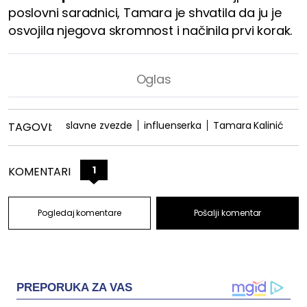
poslovni saradnici, Tamara je shvatila da ju je
osvojila njegova skromnost i načinila prvi korak.
slavne zvezde
influenserka
Tamara Kalinić
TAGOVI:
1
KOMENTARI
Pogledaj komentare
Pošalji komentar
PREPORUKA ZA VAS