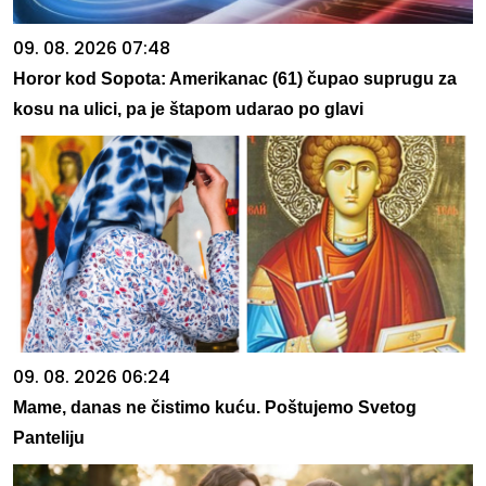
09. 08. 2026 07:48
Horor kod Sopota: Amerikanac (61) čupao suprugu za
kosu na ulici, pa je štapom udarao po glavi
09. 08. 2026 06:24
Mame, danas ne čistimo kuću. Poštujemo Svetog
Panteliju