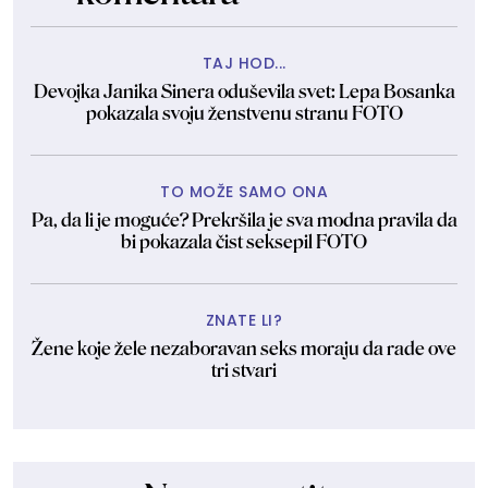
TAJ HOD...
Devojka Janika Sinera oduševila svet: Lepa Bosanka
pokazala svoju ženstvenu stranu FOTO
TO MOŽE SAMO ONA
Pa, da li je moguće? Prekršila je sva modna pravila da
bi pokazala čist seksepil FOTO
ZNATE LI?
Žene koje žele nezaboravan seks moraju da rade ove
tri stvari