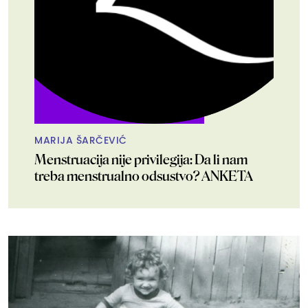
MARIJA ŠARČEVIĆ
Menstruacija nije privilegija: Da li nam
treba menstrualno odsustvo? ANKETA