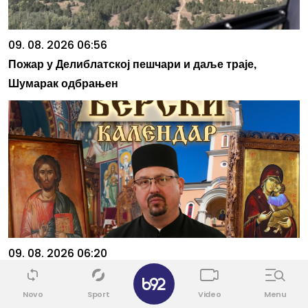
09. 08. 2026 06:56
Пожар у Делиблатској пешчари и даље траје,
Шумарак одбрањен
09. 08. 2026 06:20
✕
Данас прослављамо Светог великомученика
Пантелејмона, Светог Климента Охридског и друге
Novo
Sport
Video
Menu