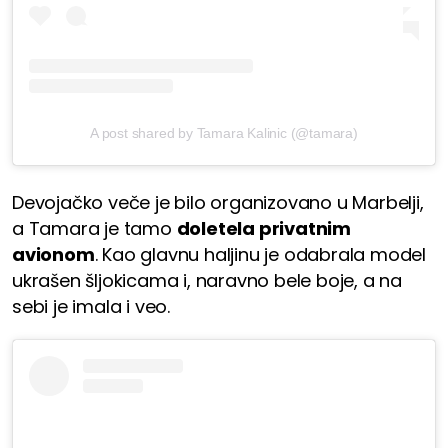
A post shared by Tamara Kalinic (@tamara)
Devojačko veče je bilo organizovano u Marbelji,
a Tamara je tamo
doletela privatnim
avionom
. Kao glavnu haljinu je odabrala model
ukrašen šljokicama i, naravno bele boje, a na
sebi je imala i veo.