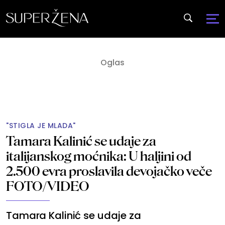
"STIGLA JE MLADA"
Tamara Kalinić se udaje za
italijanskog moćnika: U haljini od
2.500 evra proslavila devojačko veče
FOTO/VIDEO
Tamara Kalinić se udaje za