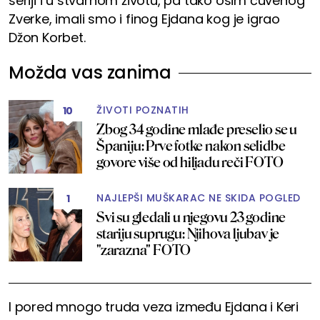
seriji i u stvarnom životu, pa tako osim čuvenog
Zverke, imali smo i finog Ejdana kog je igrao
Džon Korbet.
Možda vas zanima
ŽIVOTI POZNATIH
10
Zbog 34 godine mlađe preselio se u
Španiju: Prve fotke nakon selidbe
govore više od hiljadu reči FOTO
NAJLEPŠI MUŠKARAC NE SKIDA POGLED
1
Svi su gledali u njegovu 23 godine
stariju suprugu: Njihova ljubav je
"zarazna" FOTO
I pored mnogo truda veza između Ejdana i Keri