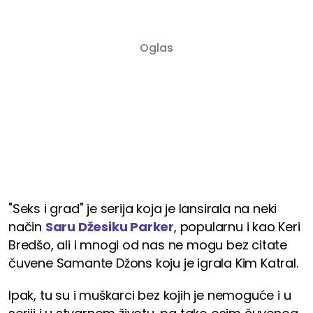
"Seks i grad" je serija koja je lansirala na neki
način
Saru Džesiku Parker
, popularnu i kao Keri
Bredšo, ali i mnogi od nas ne mogu bez citate
čuvene Samante Džons koju je igrala Kim Katral.
Ipak, tu su i muškarci bez kojih je nemoguće i u