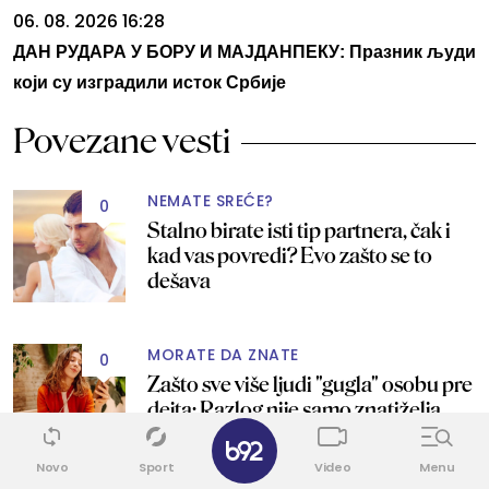
06. 08. 2026 16:28
ДАН РУДАРА У БОРУ И МАЈДАНПЕКУ: Празник људи
који су изградили исток Србије
Povezane vesti
NEMATE SREĆE?
0
Stalno birate isti tip partnera, čak i
kad vas povredi? Evo zašto se to
dešava
MORATE DA ZNATE
0
Zašto sve više ljudi "gugla" osobu pre
dejta: Razlog nije samo znatiželja
✕
Novo
Sport
Video
Menu