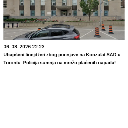
06. 08. 2026 22:23
Uhapšeni tinejdžeri zbog pucnjave na Konzulat SAD u
Torontu: Policija sumnja na mrežu plaćenih napada!