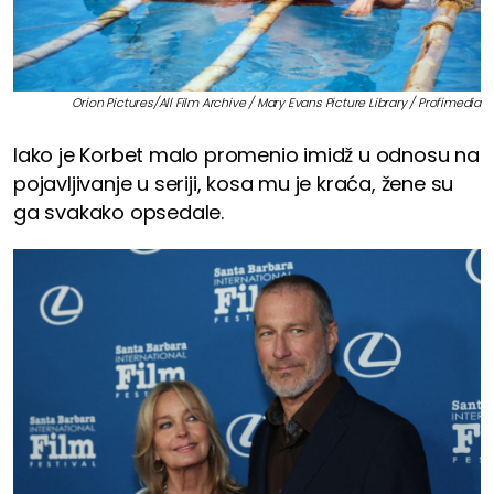
Orion Pictures/All Film Archive / Mary Evans Picture Library / Profimedia
Iako je Korbet malo promenio imidž u odnosu na
pojavljivanje u seriji, kosa mu je kraća, žene su
ga svakako opsedale.