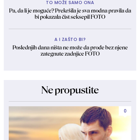
TO MOŽE SAMO ONA
Pa, da li je moguće? Prekršila je sva modna pravila da
bi pokazala čist seksepil FOTO
A I ZAŠTO BI?
Poslednjih dana ništa ne može da prođe bez njene
zategnute zadnjice FOTO
Ne propustite
0