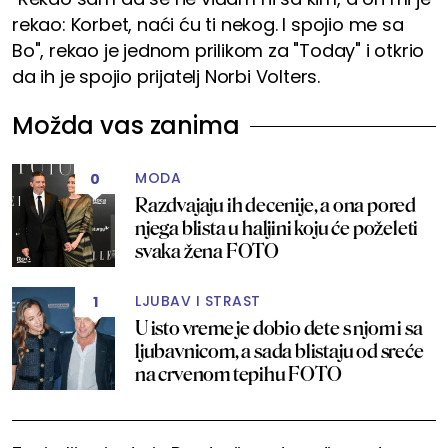
rekao: Korbet, naći ću ti nekog. I spojio me sa
Bo", rekao je jednom prilikom za "Today" i otkrio
da ih je spojio prijatelj Norbi Volters.
Možda vas zanima
MODA
0
Razdvajaju ih decenije, a ona pored
njega blista u haljini koju će poželeti
svaka žena FOTO
LJUBAV I STRAST
1
U isto vreme je dobio dete s njom i sa
ljubavnicom, a sada blistaju od sreće
na crvenom tepihu FOTO