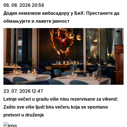
06. 08. 2026 20:56
Додик немачком амбасадору у БиХ: Престаните да
обмањујете и лажете јавност
23. 07. 2026 12:47
Letnje večeri u gradu više nisu rezervisane za vikend:
Zašto sve više ljudi bira večeru koja se spontano
pretvori u druženje