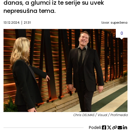
danas, a glumci iz te serije su uvek
nepresušna tema.
13.12.2024.
21:31
Izvor: superžena
0
Chris DELMAS / Visual / Profimedia
Podeli: