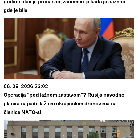
godine otac je pronašao, zanemeo je kada je saznao
gde je bila
06. 08. 2026 23:02
Operacija "pod lažnom zastavom"? Rusija navodno
planira napade lažnim ukrajinskim dronovima na
članice NATO-a!