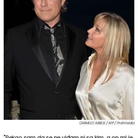
CARMELO IMBESI / AFP / Profimedia
"Rekao sam da se ne viđam ni sa kim, a on mi je