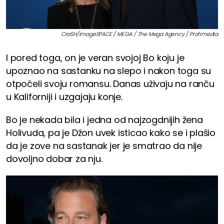
CraSH/imageSPACE / MEGA / The Mega Agency / Profimedia
I pored toga, on je veran svojoj Bo koju je
upoznao na sastanku na slepo i nakon toga su
otpočeli svoju romansu. Danas uživaju na ranču
u Kaliforniji i uzgajaju konje.
Bo je nekada bila i jedna od najzogdnijih žena
Holivuda, pa je Džon uvek isticao kako se i plašio
da je zove na sastanak jer je smatrao da nije
dovoljno dobar za nju.