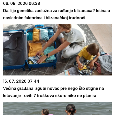
06. 08. 2026 06:38
Da li je genetika zaslužna za rađanje blizanaca? Istina o
naslednim faktorima i blizanačkoj trudnoći
15. 07. 2026 07:44
Većina građana izgubi novac pre nego što stigne na
letovanje - ovih 7 troškova skoro niko ne planira