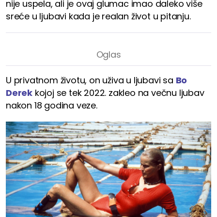
nije uspela, ali je ovaj glumac imao daleko više
sreće u ljubavi kada je realan život u pitanju.
U privatnom životu, on uživa u ljubavi sa
Bo
Derek
kojoj se tek 2022. zakleo na večnu ljubav
nakon 18 godina veze.