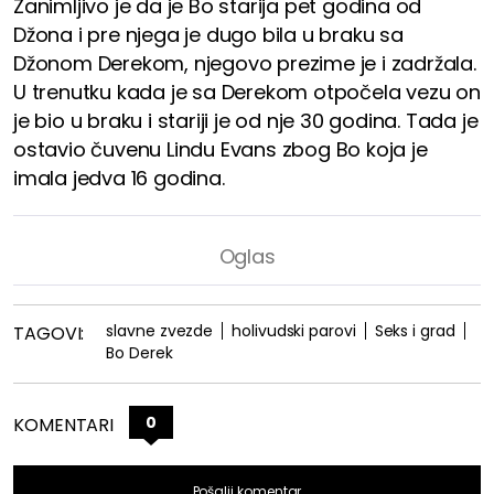
Zanimljivo je da je Bo starija pet godina od
Džona i pre njega je dugo bila u braku sa
Džonom Derekom, njegovo prezime je i zadržala.
U trenutku kada je sa Derekom otpočela vezu on
je bio u braku i stariji je od nje 30 godina. Tada je
ostavio čuvenu Lindu Evans zbog Bo koja je
imala jedva 16 godina.
slavne zvezde
holivudski parovi
Seks i grad
TAGOVI:
Bo Derek
0
KOMENTARI
Pošalji komentar