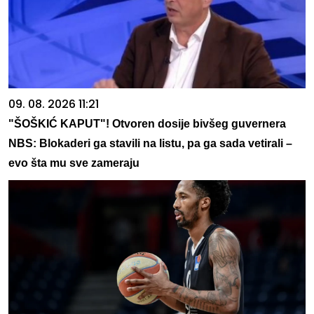
09. 08. 2026 11:21
"ŠOŠKIĆ KAPUT"! Otvoren dosije bivšeg guvernera
NBS: Blokaderi ga stavili na listu, pa ga sada vetirali –
evo šta mu sve zameraju