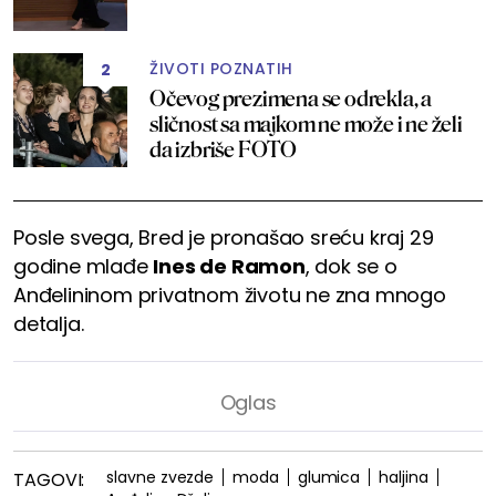
ŽIVOTI POZNATIH
2
Očevog prezimena se odrekla, a
sličnost sa majkom ne može i ne želi
da izbriše FOTO
Posle svega, Bred je pronašao sreću kraj 29
godine mlađe
Ines de Ramon
, dok se o
Anđelininom privatnom životu ne zna mnogo
detalja.
slavne zvezde
moda
glumica
haljina
TAGOVI: