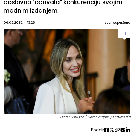
doslovno "oduvala" konkurenciju svojim
modnim izdanjem.
06.02.2025.
13:28
Izvor: superžena
11
Frazer Harrison / Getty images / Profimedia
Podeli: