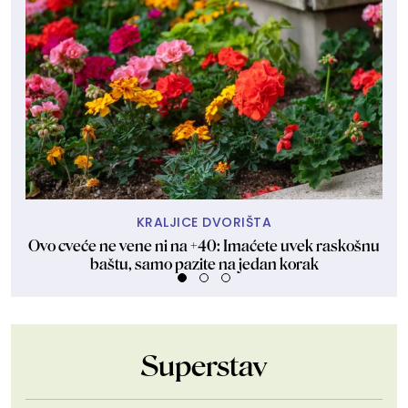
KRALJICE DVORIŠTA
Ovo cveće ne vene ni na +40: Imaćete uvek raskošnu
Ne 
baštu, samo pazite na jedan korak
Superstav