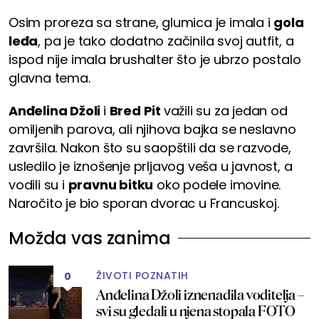
Osim proreza sa strane, glumica je imala i
gola
leđa
, pa je tako dodatno začinila svoj autfit, a
ispod nije imala brushalter što je ubrzo postalo
glavna tema.
Anđelina Džoli
i
Bred Pit
važili su za jedan od
omiljenih parova, ali njihova bajka se neslavno
završila. Nakon što su saopštili da se razvode,
usledilo je iznošenje prljavog veša u javnost, a
vodili su i
pravnu bitku
oko podele imovine.
Naročito je bio sporan dvorac u Francuskoj.
Možda vas zanima
ŽIVOTI POZNATIH
0
Anđelina Džoli iznenadila voditelja –
svi su gledali u njena stopala FOTO