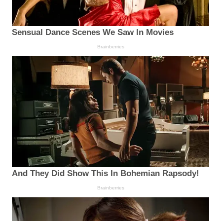
Sensual Dance Scenes We Saw In Movies
Brainberries
And They Did Show This In Bohemian Rapsody!
Brainberries