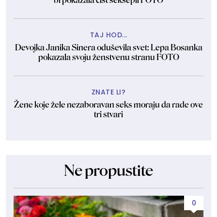
bi pokazala čist seksepil FOTO
TAJ HOD...
Devojka Janika Sinera oduševila svet: Lepa Bosanka
pokazala svoju ženstvenu stranu FOTO
ZNATE LI?
Žene koje žele nezaboravan seks moraju da rade ove
tri stvari
Ne propustite
0