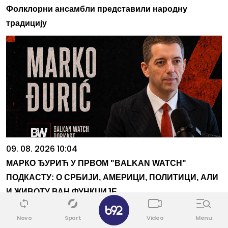
Фолклорни ансамбли представили народну
традицију
09. 08. 2026 10:04
МАРКО ЂУРИЋ У ПРВОМ "BALKAN WATCH"
ПОДКАСТУ: О СРБИЈИ, АМЕРИЦИ, ПОЛИТИЦИ, АЛИ
И ЖИВОТУ ВАН ФУНКЦИЈЕ
✕
Povezane vesti
Novo
Sport
Video
Menu