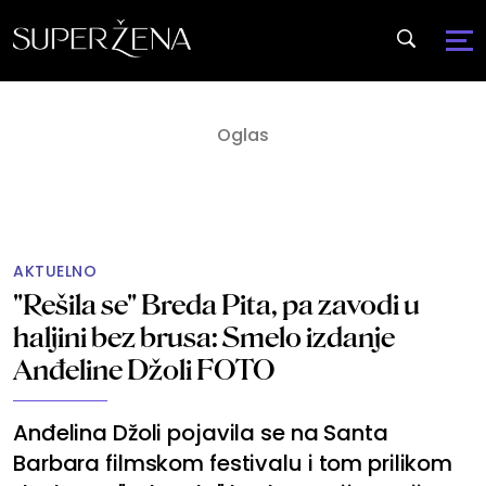
AKTUELNO
"Rešila se" Breda Pita, pa zavodi u
haljini bez brusa: Smelo izdanje
Anđeline Džoli FOTO
Anđelina Džoli pojavila se na Santa
Barbara filmskom festivalu i tom prilikom