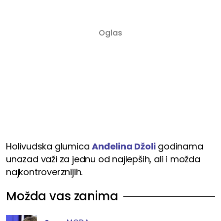
Holivudska glumica
Anđelina Džoli
godinama
unazad važi za jednu od najlepših, ali i možda
najkontroverznijih.
Možda vas zanima