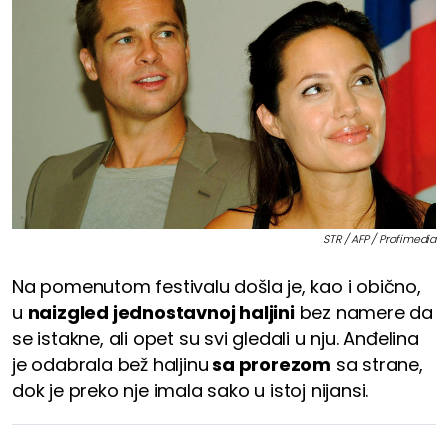
STR / AFP / Profimedia
Na pomenutom festivalu došla je, kao i obično,
u
naizgled jednostavnoj haljini
bez namere da
se istakne, ali opet su svi gledali u nju. Anđelina
je odabrala bež haljinu
sa prorezom
sa strane,
dok je preko nje imala sako u istoj nijansi.