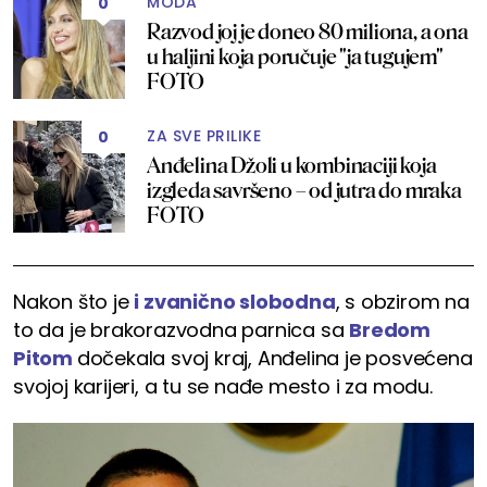
MODA
0
Razvod joj je doneo 80 miliona, a ona
u haljini koja poručuje "ja tugujem"
FOTO
ZA SVE PRILIKE
0
Anđelina Džoli u kombinaciji koja
izgleda savršeno – od jutra do mraka
FOTO
Nakon što je
i zvanično slobodna
, s obzirom na
to da je brakorazvodna parnica sa
Bredom
Pitom
dočekala svoj kraj, Anđelina je posvećena
svojoj karijeri, a tu se nađe mesto i za modu.