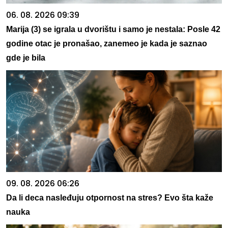
06. 08. 2026 09:39
Marija (3) se igrala u dvorištu i samo je nestala: Posle 42
godine otac je pronašao, zanemeo je kada je saznao
gde je bila
09. 08. 2026 06:26
Da li deca nasleđuju otpornost na stres? Evo šta kaže
nauka