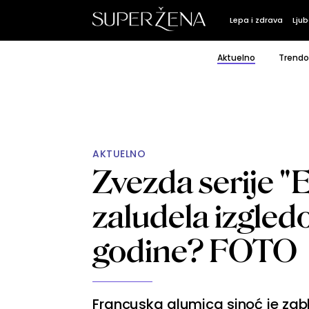
Lepa i zdrava
Ljub
Aktuelno
Trendo
AKTUELNO
Zvezda serije "E
zaludela izgled
godine? FOTO
Francuska glumica sinoć je zabl