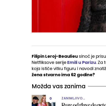
Filipin Leroj-Beaulieu
sinoć je pris
Netfliksove serije
Emili u Parizu
. Za 
koja ističe vitku figuru i navodi zna
žena stvarno ima 62 godine?
Možda vas zanima
ZANIMLJIVO...
0
Roze od glave do pete