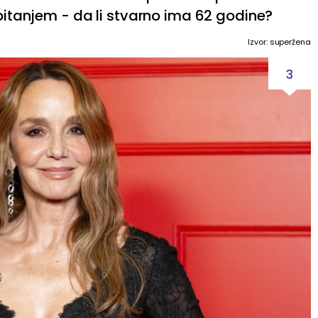
 pitanjem - da li stvarno ima 62 godine?
Izvor: superžena
3