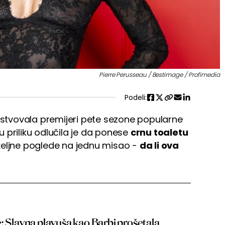
Pierre Perusseau / Bestimage / Profimedia
Podeli:
ustvovala premijeri pete sezone popularne
tu priliku odlučila je da ponese
crnu toaletu
tiželjne poglede na jednu misao -
da li ova
: Slavna plavuša kao Barbi prošetala