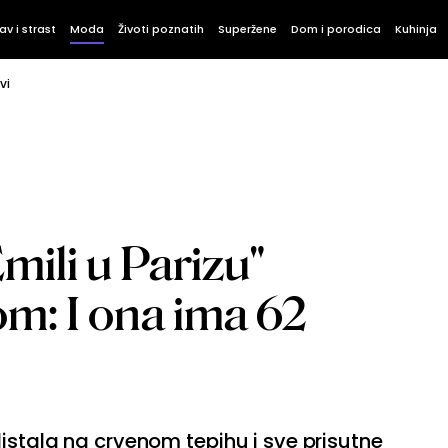
av i strast
Moda
Životi poznatih
Superžene
Dom i porodica
Kuhinja
vi
mili u Parizu"
om: I ona ima 62
istala na crvenom tepihu i sve prisutne