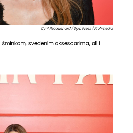
Cyril Pecquenard / Sipa Press / Profimedia
 šminkom, svedenim aksesoarima, ali i