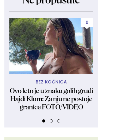
Ne propustite
0
BEZ KOČNICA
KAKVA 
Ovo leto je u znaku golih grudi
Džepna Vener
Hajdi Klum: Za nju ne postoje
bikiniju pravi ha
granice FOTO/VIDEO
od njenog tela
celulit