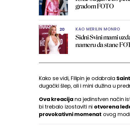
gradom FOTO
KAO MERILIN MONRO
20
Sidni Svini mami uzd
nameru da stane F
Kako se vidi, Filipin je odabrala
Saint
dugački šlep, ali i mini dužina u pre
Ova kreacija
na jedinstven način is
bi trebalo izostaviti ni
otvorena leđ
provokativni momenat
ovog mod