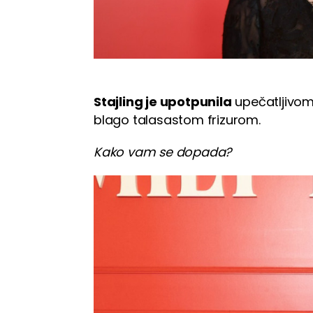
Stajling je upotpunila
upečatljivom
blago talasastom frizurom.
Kako vam se dopada?