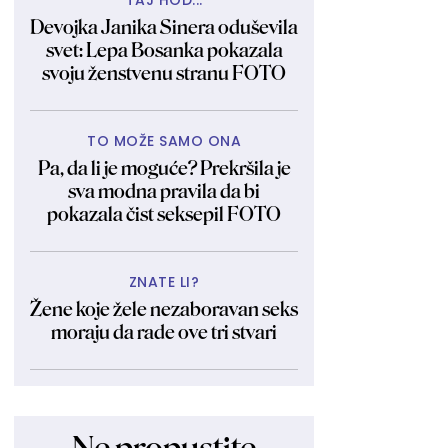
TAJ HOD...
Devojka Janika Sinera oduševila
svet: Lepa Bosanka pokazala
svoju ženstvenu stranu FOTO
TO MOŽE SAMO ONA
Pa, da li je moguće? Prekršila je
sva modna pravila da bi
pokazala čist seksepil FOTO
ZNATE LI?
Žene koje žele nezaboravan seks
moraju da rade ove tri stvari