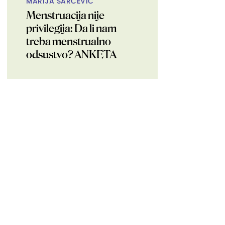
MARIJA ŠARČEVIĆ
Menstruacija nije
privilegija: Da li nam
treba menstrualno
odsustvo? ANKETA