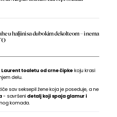
ahe u haljini sa dubokim dekolteom – i nema
OTO
 Laurent toaletu od crne čipke
koju krasi
dnjem delu.
tiče sav seksepil žene koja je poseduje, a ne
a
- savršeni
detalj koji spaja glamur i
nog komada.