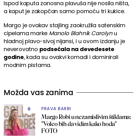
Ispod kaputa zanosna plavuša nije nosila ništa,
a kaput je zakopčan samo pomoću tri kukice.
Margo je ovakav stajling zaokružila satenskim
cipelama marke
Manolo Blahnik Carolyn
u
hladnoj plavo-sivoj nijansi, i u ovom izdanju je
neverovatno
podsećala na devedesete
godine
, kada su ovakvi komadi i dominirali
modnim pistama.
Možda vas zanima
PRAVA BARBI
0
Margo Robi u nezamislivim štiklama:
"Voleo bih da vidim kako hoda"
FOTO