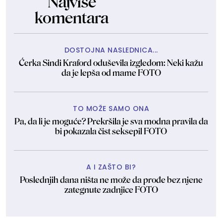
Najviše
komentara
DOSTOJNA NASLEDNICA...
Ćerka Sindi Kraford oduševila izgledom: Neki kažu
da je lepša od mame FOTO
TO MOŽE SAMO ONA
Pa, da li je moguće? Prekršila je sva modna pravila da
bi pokazala čist seksepil FOTO
A I ZAŠTO BI?
Poslednjih dana ništa ne može da prođe bez njene
zategnute zadnjice FOTO