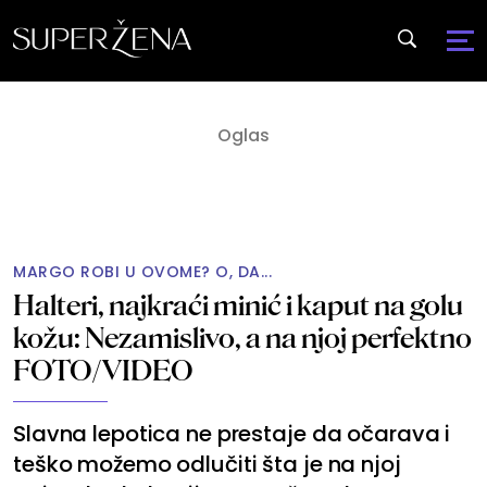
MARGO ROBI U OVOME? O, DA...
Halteri, najkraći minić i kaput na golu
kožu: Nezamislivo, a na njoj perfektno
FOTO/VIDEO
Slavna lepotica ne prestaje da očarava i
teško možemo odlučiti šta je na njoj