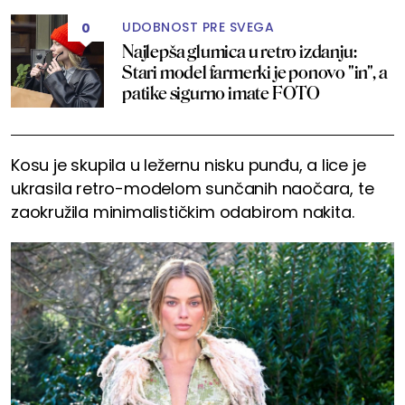
UDOBNOST PRE SVEGA
0
Najlepša glumica u retro izdanju:
Stari model farmerki je ponovo "in", a
patike sigurno imate FOTO
Kosu je skupila u ležernu nisku punđu, a lice je
ukrasila retro-modelom sunčanih naočara, te
zaokružila minimalističkim odabirom nakita.