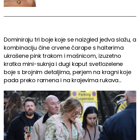
Dominiraju tri boje koje se naizgled jedva slažu, a
kombinaciju čine crvene čarape s halterima
ukrašene pink trakom i mašnicom, izuzetno
kratka mini-suknja i dugi kaput svetlozelene
boje s brojnim detaljima, perjem na kragni koje
pada preko ramena i na krajevima rukava...