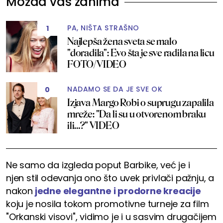
Možda vas zanima
PA, NIŠTA STRAŠNO
1
Najlepša žena sveta se malo
"doradila": Evo šta je sve radila na licu
FOTO/VIDEO
NADAMO SE DA JE SVE OK
0
Izjava Margo Robi o suprugu zapalila
mreže: "Da li su u otvorenom braku
ili…?" VIDEO
Ne samo da izgleda poput Barbike, već je i
njen stil odevanja ono što uvek privlači pažnju, a
nakon
jedne elegantne i prodorne kreacije
koju je nosila tokom promotivne turneje za film
"Orkanski visovi", vidimo je i u sasvim drugačijem