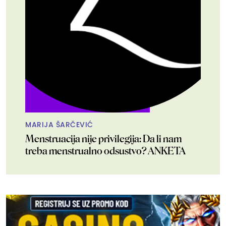
MARIJA ŠARČEVIĆ
Menstruacija nije privilegija: Da li nam
treba menstrualno odsustvo? ANKETA