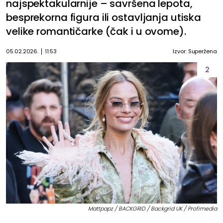
najspektakularnije – savršena lepota,
besprekorna figura ili ostavljanja utiska
velike romantičarke (čak i u ovome).
05.02.2026.
11:53
Izvor: Superžena
2
Mattpapz / BACKGRID / Backgrid UK / Profimedia