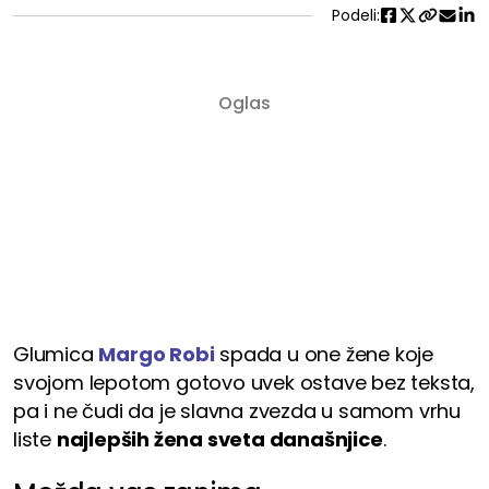
Podeli:
Glumica
Margo Robi
spada u one žene koje
svojom lepotom gotovo uvek ostave bez teksta,
pa i ne čudi da je slavna zvezda u samom vrhu
liste
najlepših žena sveta današnjice
.