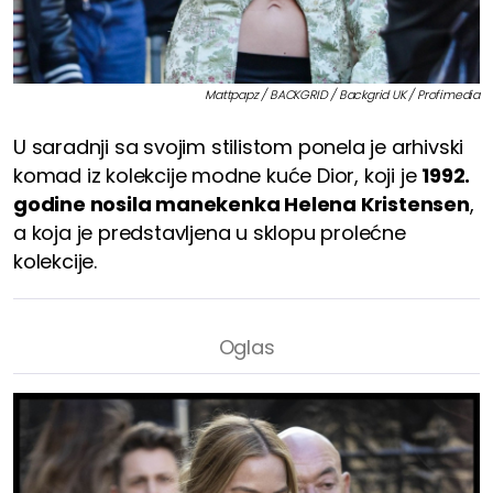
Mattpapz / BACKGRID / Backgrid UK / Profimedia
U saradnji sa svojim stilistom ponela je arhivski
komad iz kolekcije modne kuće Dior, koji je
1992.
godine nosila manekenka Helena Kristensen
,
a koja je predstavljena u sklopu prolećne
kolekcije.