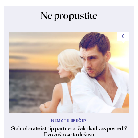
Ne propustite
0
NEMATE SREĆE?
Stalno birate isti tip partnera, čak i kad vas povredi?
Evo zašto se to dešava