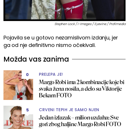
Stephen Lock / i-Images / Eyevine / Profimedia
Pojavila se u gotovo nezamislivom izdanju, jer
ga od nje definitivno nismo očekivali.
Možda vas zanima
PRELEPA JE!
0
Margo Robi ima 2 kombinacije koje bi
svaka žena nosila, a delo su Viktorije
Bekam FOTO
CRVENI TEPIH JE SAMO NJEN
5
Jedan izlazak – milion uzdaha: Sve
gori zbog haljine Margo Robi FOTO