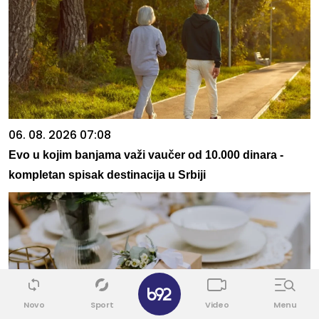
06. 08. 2026 07:08
Evo u kojim banjama važi vaučer od 10.000 dinara -
kompletan spisak destinacija u Srbiji
✕
Novo
Sport
Video
Menu