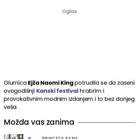
Glumica
Ejža Naomi King
potrudila se da zaseni
ovogodišnji
Kanski festival
hrabrim i
provokativnim modnim izdanjem i to bez donjeg
veša.
Možda vas zanima
PRINCEZA KANA
0