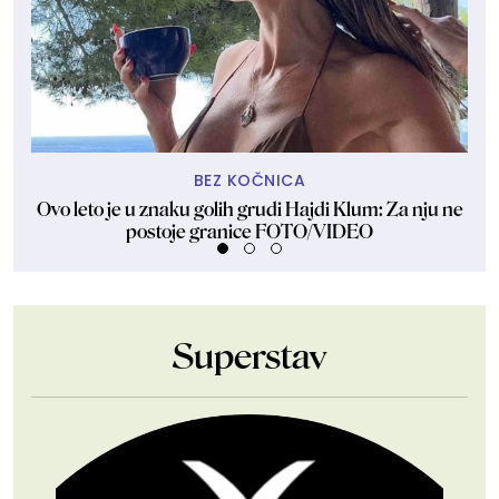
BEZ KOČNICA
Ovo leto je u znaku golih grudi Hajdi Klum: Za nju ne
Dže
postoje granice FOTO/VIDEO
Superstav