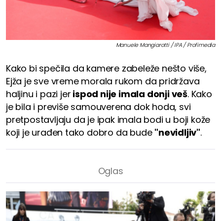
Manuele Mangiarotti / IPA / Profimedia
Kako bi spečila da kamere zabeleže nešto više,
Ejža je sve vreme morala rukom da pridržava
haljinu i pazi jer
ispod nije imala donji veš
. Kako
je bila i previše samouverena dok hoda, svi
pretpostavljaju da je ipak imala bodi u boji kože
koji je urađen tako dobro da bude
"nevidljiv"
.