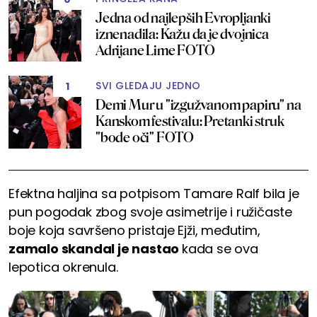
Jedna od najlepših Evropljanki
iznenadila: Kažu da je dvojnica
Adrijane Lime FOTO
SVI GLEDAJU JEDNO
1
Demi Mur u "izgužvanom papiru" na
Kanskom festivalu: Pretanki struk
"bode oči" FOTO
Efektna haljina sa potpisom Tamare Ralf bila je
pun pogodak zbog svoje asimetrije i ružičaste
boje koja savršeno pristaje Ejži, međutim,
zamalo skandal je nastao
kada se ova
lepotica okrenula.