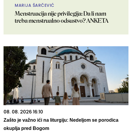
MARIJA ŠARČEVIĆ
Menstruacija nije privilegija: Da li nam
treba menstrualno odsustvo? ANKETA
08. 08. 2026 16:10
Zašto je važno ići na liturgiju: Nedeljom se porodica
okuplja pred Bogom