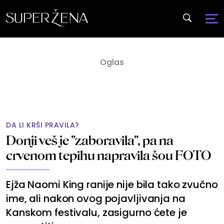
DA LI KRŠI PRAVILA?
Donji veš je "zaboravila", pa na
crvenom tepihu napravila šou FOTO
Ejža Naomi King ranije nije bila tako zvučno
ime, ali nakon ovog pojavljivanja na
Kanskom festivalu, zasigurno ćete je