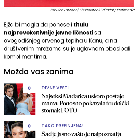
Zabulon Laurent / Shutterstock Editorial / Profimedia
Ejža bi mogla da ponese i
titulu
najprovokativnije javne ličnosti
sa
ovogodišnjeg crvenog tepiha u Kanu, a na
društvenim mrežama su je uglavnom obasipali
komplimentima.
Možda vas zanima
DIVNE VESTI
0
Najseksi Mađarica uskoro postaje
mama: Ponosno pokazala trudnički
stomak FOTO
TAKO PREFINJENA!
0
Sad je jasno zašto je najpoznatija