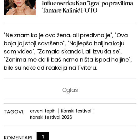
influenserka: Kan "igra" po pravilima
Tamare Kalinić FOTO
"Ne znam ko je ova žena, ali predivna je", "Ova
boja joj stoji savršeno", "Najlepša haljina koju
sam video", "Zamalo skandal, ali izvukla se",
"Zanima me da li baš nema ništa ispod haljine",
bile su neke od reakcija na Tviteru.
crveni tepih
Kanski festival
TAGOVI:
Kanski festival 2026
1
KOMENTARI