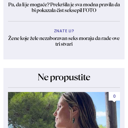
Pa, da li je moguće? Prekršila je sva modna pravila da
bi pokazala čist seksepil FOTO
ZNATE LI?
Žene koje žele nezaboravan seks moraju da rade ove
tri stvari
Ne propustite
0