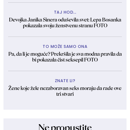
TAJ HOD...
Devojka Janika Sinera oduševila svet: Lepa Bosanka
pokazala svoju ženstvenu stranu FOTO
TO MOŽE SAMO ONA
Pa, da li je moguće? Prekršila je sva modna pravila da
bi pokazala čist seksepil FOTO
ZNATE LI?
Žene koje žele nezaboravan seks moraju da rade ove
tri stvari
Ne propustite