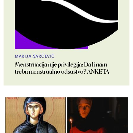
MARIJA ŠARČEVIĆ
Menstruacija nije privilegija: Da li nam
treba menstrualno odsustvo? ANKETA