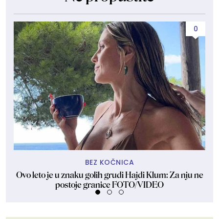
0
BEZ KOČNICA
Ovo leto je u znaku golih grudi Hajdi Klum: Za nju ne
Dže
postoje granice FOTO/VIDEO