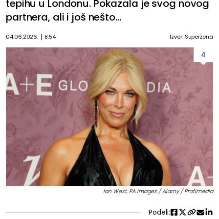
tepihu u Londonu. Pokazala je svog novog
partnera, ali i još nešto...
04.06.2026.
8:54
Izvor: Superžena
4
Ian West, PA Images / Alamy / Profimedia
Podeli: