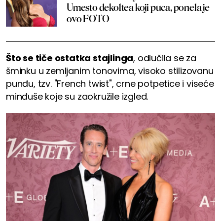
Umesto dekoltea koji puca, ponela je
ovo FOTO
Što se tiče ostatka stajlinga
, odlučila se za
šminku u zemljanim tonovima, visoko stilizovanu
punđu, tzv. "French twist", crne potpetice i viseće
minđuše koje su zaokružile izgled.