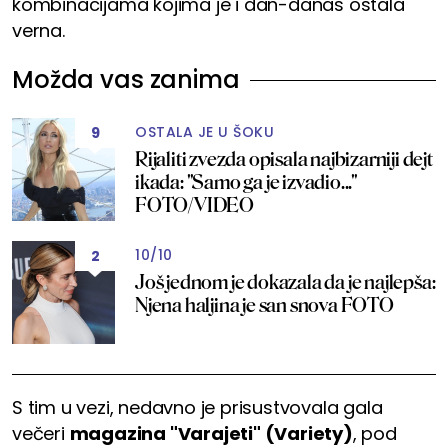
kombinacijama kojima je i dan-danas ostala
verna.
Možda vas zanima
OSTALA JE U ŠOKU
9
Rijaliti zvezda opisala najbizarniji dejt
ikada: "Samo ga je izvadio..."
FOTO/VIDEO
10/10
2
Još jednom je dokazala da je najlepša:
Njena haljina je san snova FOTO
S tim u vezi, nedavno je prisustvovala gala
večeri
magazina "Varajeti" (Variety)
, pod