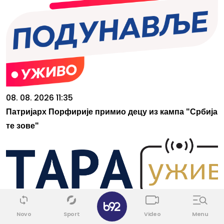
08. 08. 2026 11:35
Патријарх Порфирије примио децу из кампа "Србија
те зове"
✕
Novo
Sport
Video
Menu