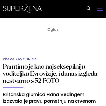
PRAVA ZAVODNICA
Pamtimo je kao najseksepilniju
voditeljku Evrovizije, i danas izgleda
nestvarno s 52 FOTO
Britanska glumica Hana Vedingem
izazvala je pravu pometnju na crvenom