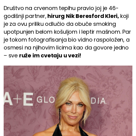
Društvo na crvenom tepihu pravio joj je 46-
godišnji partner,
hirurg Nik Beresford Kleri,
koji
je za ovu priliku odlučio da obuče smoking
upotpunjen belom košuljom i leptir mašnom. Par
je tokom fotografisanja bio vidno raspoložen, a
osmesi na njihovim licima kao da govore jedno
– sve
ruže im cvetaju u vezi!