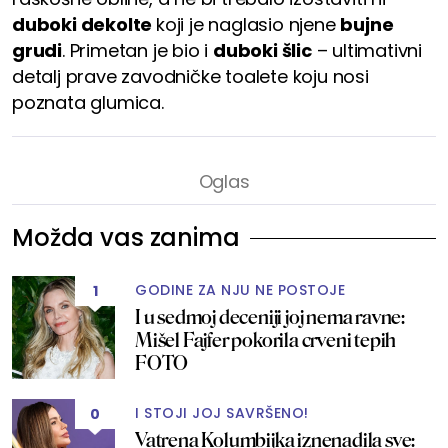
duboki dekolte
koji je naglasio njene
bujne
grudi
. Primetan je bio i
duboki šlic
– ultimativni
detalj prave zavodničke toalete koju nosi
poznata glumica.
Možda vas zanima
GODINE ZA NJU NE POSTOJE
1
I u sedmoj deceniji joj nema ravne:
Mišel Fajfer pokorila crveni tepih
FOTO
I STOJI JOJ SAVRŠENO!
0
Vatrena Kolumbijka iznenadila sve: