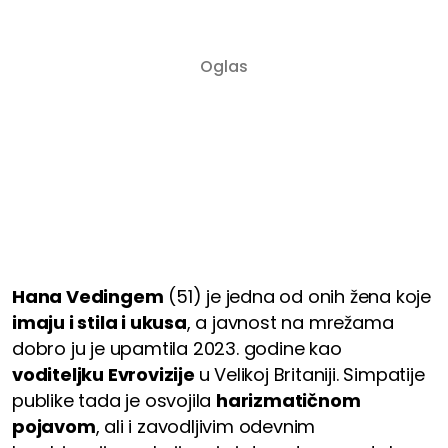
Hana Vedingem
(51) je jedna od onih žena koje
imaju i stila i ukusa
, a javnost na mrežama
dobro ju je upamtila 2023. godine kao
voditeljku Evrovizije
u Velikoj Britaniji. Simpatije
publike tada je osvojila
harizmatičnom
pojavom
, ali i zavodljivim odevnim