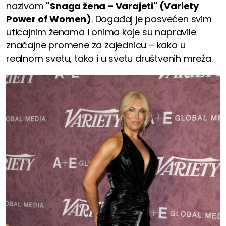
nazivom
"Snaga žena – Varajeti" (Variety
Power of Women)
. Događaj je posvećen svim
uticajnim ženama i onima koje su napravile
značajne promene za zajednicu – kako u
realnom svetu, tako i u svetu društvenih mreža.