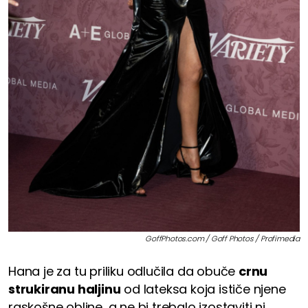
GoffPhotos.com / Goff Photos / Profimedia
Hana je za tu priliku odlučila da obuče
crnu
strukiranu haljinu
od lateksa koja ističe njene
raskošne obline, a ne bi trebalo izostaviti ni