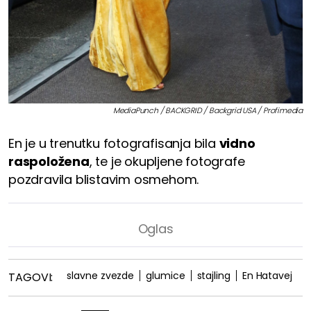
MediaPunch / BACKGRID / Backgrid USA / Profimedia
En je u trenutku fotografisanja bila
vidno
raspoložena
, te je okupljene fotografe
pozdravila blistavim osmehom.
slavne zvezde
glumice
stajling
En Hatavej
TAGOVI: