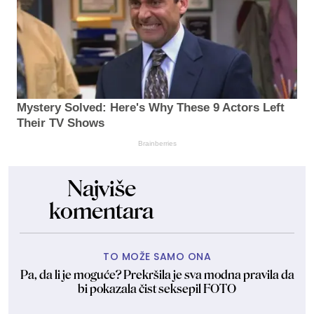
Mystery Solved: Here's Why These 9 Actors Left
Their TV Shows
Brainberries
Najviše
komentara
TO MOŽE SAMO ONA
Pa, da li je moguće? Prekršila je sva modna pravila da
bi pokazala čist seksepil FOTO