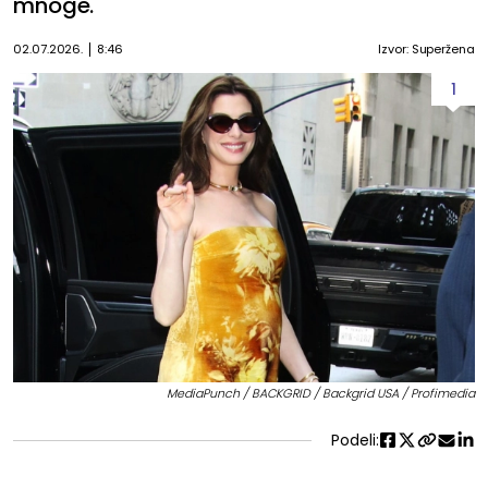
mnoge.
02.07.2026.
8:46
Izvor: Superžena
1
MediaPunch / BACKGRID / Backgrid USA / Profimedia
Podeli: