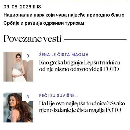
09. 08. 2026 11:18
Национални парк који чува највеће природно благо
Србије и развија одрживи туризам
Povezane vesti
ŽENA JE ČISTA MAGIJA
0
Kao grčka boginja: Lepšu trudnicu
od nje nismo odavno videli FOTO
REČI SU SUVIŠNE...
3
Da li je ovo najlepša trudnica? Svako
njeno izdanje je čista magija FOTO