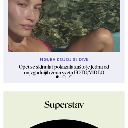
FIGURA KOJOJ SE DIVE
Opet se skinula i pokazala zašto je jedna od
Dže
najzgodnijih žena sveta FOTO/VIDEO
Superstav