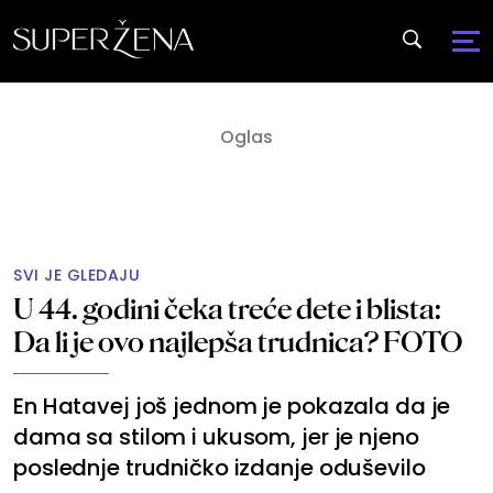
SVI JE GLEDAJU
U 44. godini čeka treće dete i blista:
Da li je ovo najlepša trudnica? FOTO
En Hatavej još jednom je pokazala da je
dama sa stilom i ukusom, jer je njeno
poslednje trudničko izdanje oduševilo