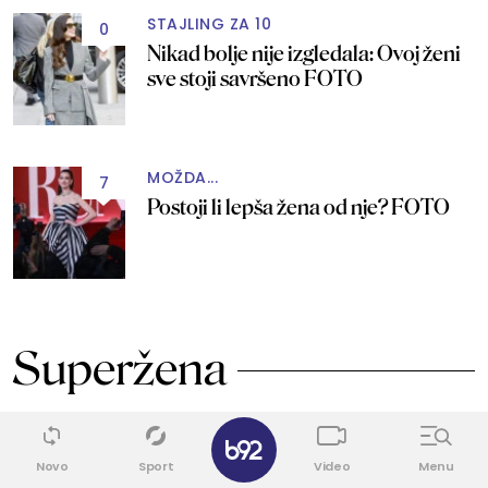
STAJLING ZA 10
0
Nikad bolje nije izgledala: Ovoj ženi
sve stoji savršeno FOTO
MOŽDA...
7
Postoji li lepša žena od nje? FOTO
Superžena
✕
0
Novo
Sport
Video
Menu