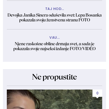
TAJ HOD...
Devojka Janika Sinera oduševila svet: Lepa Bosanka
pokazala svoju ženstvenu stranu FOTO
VAU...
Njene raskošne obline drmaju svet, a sada je
pokazala svoje najseksi izdanje FOTO/VIDEO
Ne propustite
0