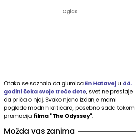
Otako se saznalo da glumica
En Hatavej
u
44.
godini čeka svoje treće dete
, svet ne prestaje
da priča o njoj. Svako njeno izdanje mami
poglede modnih kritičara, posebno sada tokom
promocija
filma "The Odyssey"
.
Možda vas zanima