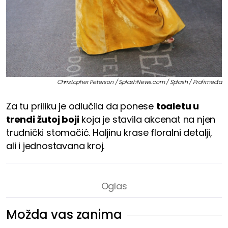
Christopher Peterson / SplashNews.com / Splash / Profimedia
Za tu priliku je odlučila da ponese
toaletu u
trendi žutoj boji
koja je stavila akcenat na njen
trudnički stomačić. Haljinu krase floralni detalji,
ali i jednostavana kroj.
Možda vas zanima