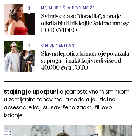
NE, NIJE "IŠLA POD NOŽ"
3
Svi misle da se "doradila", a ona je
otkrila bjuti trik koji je šokirao mnoge
FOTO/VIDEO
ON JE NEBITAN
1
Slavna lepotica konačno je pokazala
supruga – i nakit koji vredi više od
40.000 evra FOTO
Stajling je upotpunila
jednostavnom šminkom
u zemljanim tonovima, a dodala je i zlatne
aksesoare koji su savršeno zaokružili ovo
izdanje.