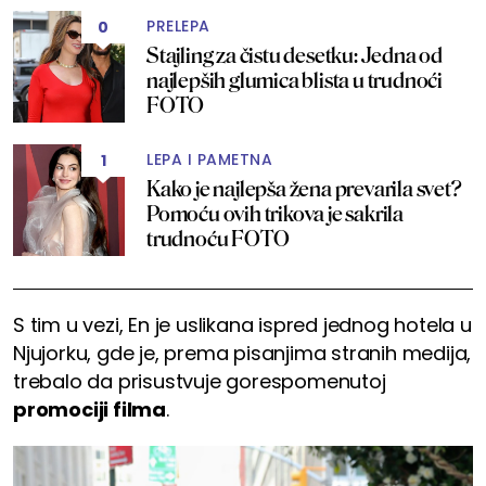
PRELEPA
0
Stajling za čistu desetku: Jedna od
najlepših glumica blista u trudnoći
FOTO
LEPA I PAMETNA
1
Kako je najlepša žena prevarila svet?
Pomoću ovih trikova je sakrila
trudnoću FOTO
S tim u vezi, En je uslikana ispred jednog hotela u
Njujorku, gde je, prema pisanjima stranih medija,
trebalo da prisustvuje gorespomenutoj
promociji filma
.