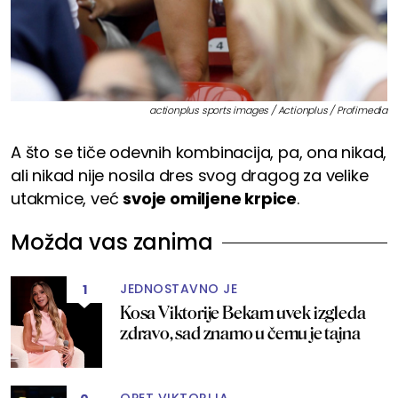
actionplus sports images / Actionplus / Profimedia
A što se tiče odevnih kombinacija, pa, ona nikad,
ali nikad nije nosila dres svog dragog za velike
utakmice, već
svoje omiljene krpice
.
Možda vas zanima
JEDNOSTAVNO JE
1
Kosa Viktorije Bekam uvek izgleda
zdravo, sad znamo u čemu je tajna