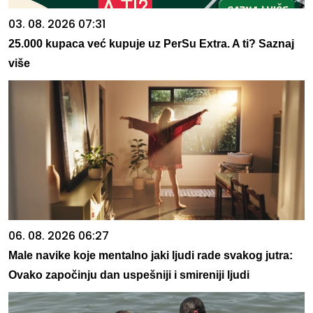
03. 08. 2026 07:31
25.000 kupaca već kupuje uz PerSu Extra. A ti? Saznaj
više
06. 08. 2026 06:27
Male navike koje mentalno jaki ljudi rade svakog jutra:
Ovako započinju dan uspešniji i smireniji ljudi