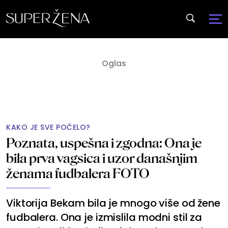
KAKO JE SVE POČELO?
Poznata, uspešna i zgodna: Ona je
bila prva vagsica i uzor današnjim
ženama fudbalera FOTO
Viktorija Bekam bila je mnogo više od žene
fudbalera. Ona je izmislila modni stil za