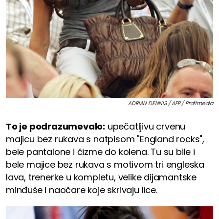
ADRIAN DENNIS / AFP / Profimedia
To je podrazumevalo:
upečatljivu crvenu
majicu bez rukava s natpisom "England rocks",
bele pantalone i čizme do kolena. Tu su bile i
bele majice bez rukava s motivom tri engleska
lava, trenerke u kompletu, velike dijamantske
minđuše i naočare koje skrivaju lice.