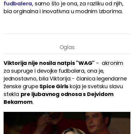
fudbalera
, samo što je ona, za razliku od njih,
bia orginalna i inovativna u modnim izborima.
Viktorija nije nosila natpis "WAG"
- akronim
za supruge i devojke fudbalera, ona je,
jednostavno, bila Viktorija - članica legendarne
ženske grupe
Spice Girls
koja je svetsku slavu
stekla
pre ljubavnog odnosa s Dejvidom
Bekamom
.