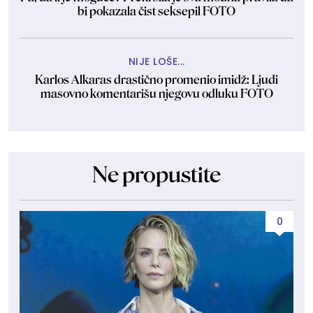
bi pokazala čist seksepil FOTO
NIJE LOŠE...
Karlos Alkaras drastično promenio imidž: Ljudi
masovno komentarišu njegovu odluku FOTO
Ne propustite
0