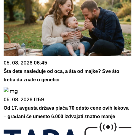
05. 08. 2026 06:45
Šta dete nasleđuje od oca, a šta od majke? Sve što
treba da znate o genetici
05. 08. 2026 11:59
Od 17. avgusta država plaća 70 odsto cene ovih lekova
– građani će umesto 6.000 izdvajati znatno manje