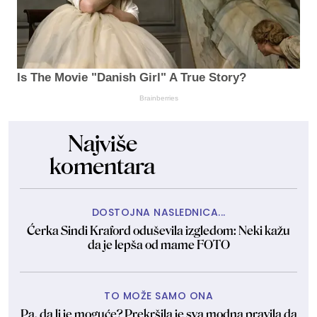
Is The Movie "Danish Girl" A True Story?
Brainberries
Najviše
komentara
DOSTOJNA NASLEDNICA...
Ćerka Sindi Kraford oduševila izgledom: Neki kažu
da je lepša od mame FOTO
TO MOŽE SAMO ONA
Pa, da li je moguće? Prekršila je sva modna pravila da