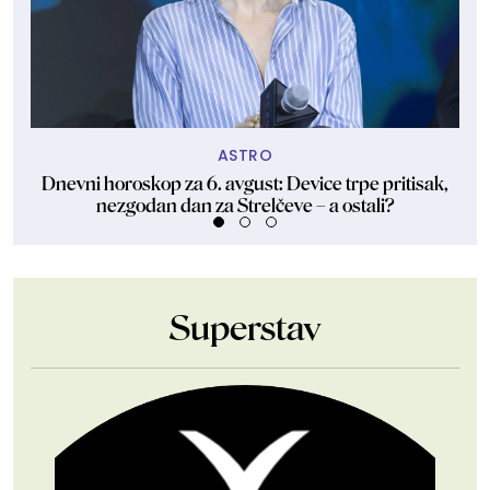
ASTRO
Dnevni horoskop za 6. avgust: Device trpe pritisak,
Slo
nezgodan dan za Strelčeve – a ostali?
Superstav