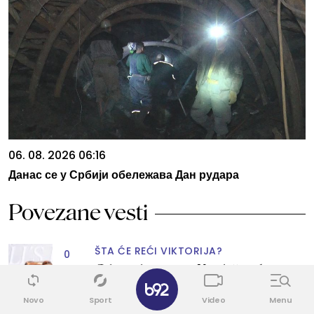
06. 08. 2026 06:16
Данас се у Србији обележава Дан рудара
Povezane vesti
ŠTA ĆE REĆI VIKTORIJA?
0
Gde god se pojavi Kardašijanka – tu
✕
su i problemi: Grli Bekama i ne mari
za poglede VIDEO
Novo
Sport
Video
Menu