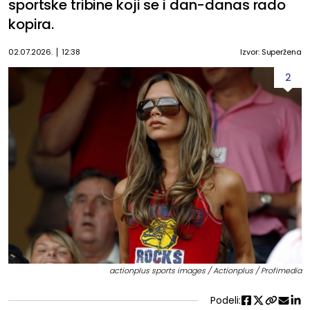
sportske tribine koji se i dan-danas rado
kopira.
02.07.2026.
12:38
Izvor: Superžena
2
actionplus sports images / Actionplus / Profimedia
Podeli: