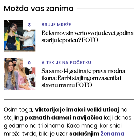
Možda vas zanima
BRUJE MREŽE
8
Bekamov sin verio svoju devet godina
stariju lepoticu? FOTO
A TEK JE NA POČETKU
0
Sa samo 14 godina je prava modna
ikona: Barbi stajlingom zasenila i
slavnu mamu FOTO
Osim toga,
Viktorija je imala i veliki uticaj
na
stajling
poznatih dama i navijačica
koji danas
gledamo na tribinama. Kako mnogi korisnici
mreža tvrde, bila je uzor
sadašnjim
ženama