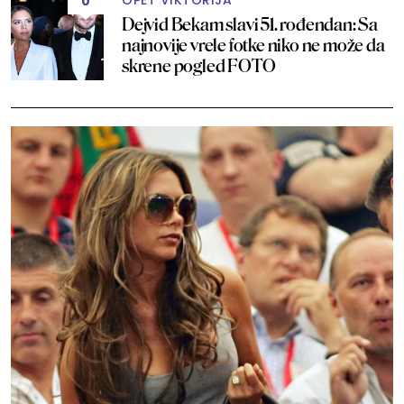
OPET VIKTORIJA
0
Dejvid Bekam slavi 51. rođendan: Sa
najnovije vrele fotke niko ne može da
skrene pogled FOTO