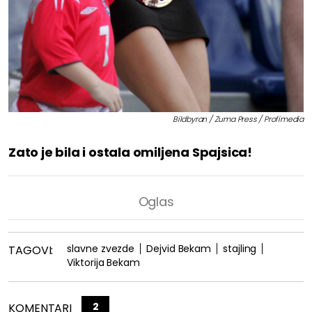
Bildbyran / Zuma Press / Profimedia
Zato je bila i ostala omiljena Spajsica!
slavne zvezde
Dejvid Bekam
stajling
TAGOVI:
Viktorija Bekam
2
KOMENTARI