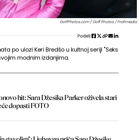
GoffPhotos.com / Goff Photos / Profimedia
Podeli:
ata po ulozi Keri Bredšo u kultnoj seriji "Seks
svojim modnim izdanjima.
onovo hit: Sara Džesika Parker oživela stari
neće dopasti FOTO
 ja ga volim": Ljubavna priča Sare Džesike