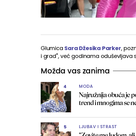
Glumica
Sara Džesika Parker
, pozn
i grad", već godinama oduševljava 
Možda vas zanima
MODA
4
Najružnija obuća je p
trend i mnogima se 
LJUBAV I STRAST
5
"Zovite me ludom, ali