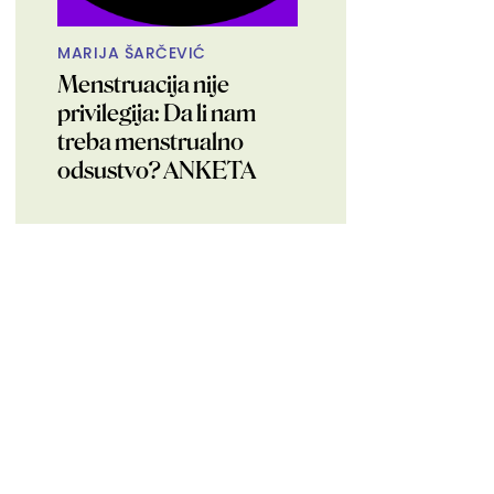
MARIJA ŠARČEVIĆ
Menstruacija nije
privilegija: Da li nam
treba menstrualno
odsustvo? ANKETA