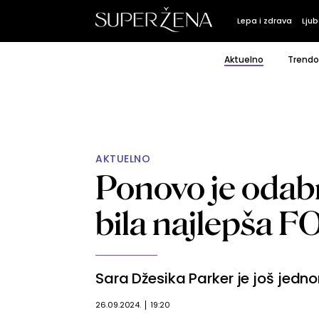
Lepa i zdrava
Ljub
Aktuelno
Trendo
AKTUELNO
Ponovo je odabr
bila najlepša 
Sara Džesika Parker je još jedno
26.09.2024.
19:20