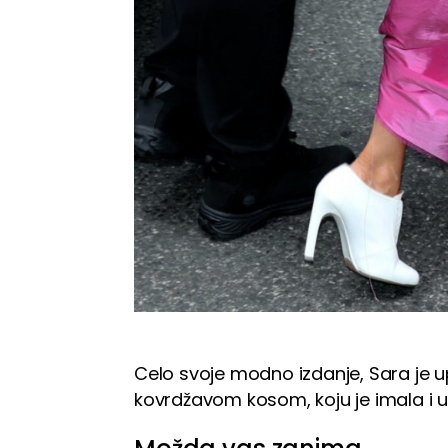
Celo svoje modno izdanje, Sara je u
kovrdžavom kosom, koju je imala i u 