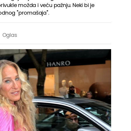
 privukle možda i veću pažnju. Neki bi je
modnog "promašaja".