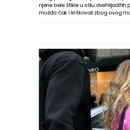
njene bele štikle u stilu dvehiljaditih
možda čak i kritkovali zbog ovog 