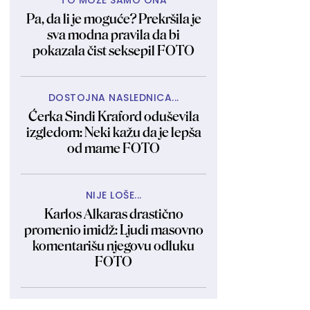
TO MOŽE SAMO ONA
Pa, da li je moguće? Prekršila je
sva modna pravila da bi
pokazala čist seksepil FOTO
DOSTOJNA NASLEDNICA...
Ćerka Sindi Kraford oduševila
izgledom: Neki kažu da je lepša
od mame FOTO
NIJE LOŠE...
Karlos Alkaras drastično
promenio imidž: Ljudi masovno
komentarišu njegovu odluku
FOTO