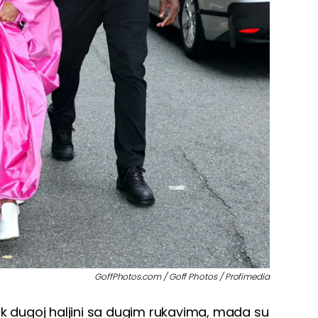
GoffPhotos.com / Goff Photos / Profimedia
nk dugoj haljini sa dugim rukavima, mada su