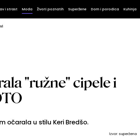
av i strast
Moda
Životi poznatih
Superžene
Dom i porodica
Kuhinja
vi
ala "ružne" cipele i
FOTO
m očarala u stilu Keri Bredšo.
Izvor: superžena