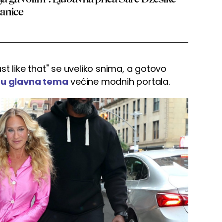
ranice
t like that" se uveliko snima, a gotovo
a su glavna tema
većine modnih portala.