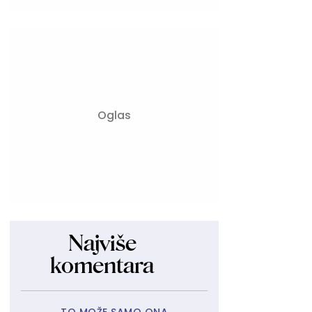
Najviše
komentara