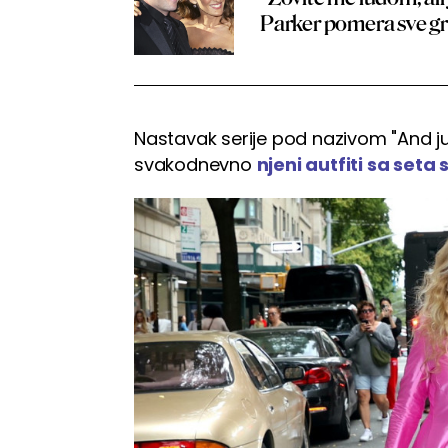
Parker pomera sve g
Nastavak serije pod nazivom "And jus
svakodnevno
njeni autfiti sa set