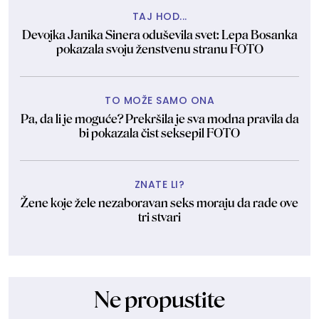
TAJ HOD...
Devojka Janika Sinera oduševila svet: Lepa Bosanka
pokazala svoju ženstvenu stranu FOTO
TO MOŽE SAMO ONA
Pa, da li je moguće? Prekršila je sva modna pravila da
bi pokazala čist seksepil FOTO
ZNATE LI?
Žene koje žele nezaboravan seks moraju da rade ove
tri stvari
Ne propustite