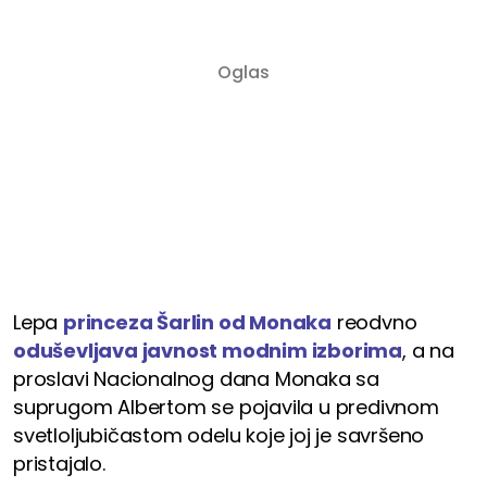
Lepa
princeza Šarlin od Monaka
reodvno
oduševljava javnost modnim izborima
, a na
proslavi Nacionalnog dana Monaka sa
suprugom Albertom se pojavila u predivnom
svetloljubičastom odelu koje joj je savršeno
pristajalo.