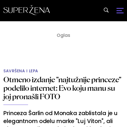
SAVRŠENA I LEPA
Otmeno izdanje "najtužnije princeze"
podelilo internet: Evo koju manu su
joj pronašli FOTO
Princeza Šarlin od Monaka zablistala je u
elegantnom odelu marke "Luj Viton", ali