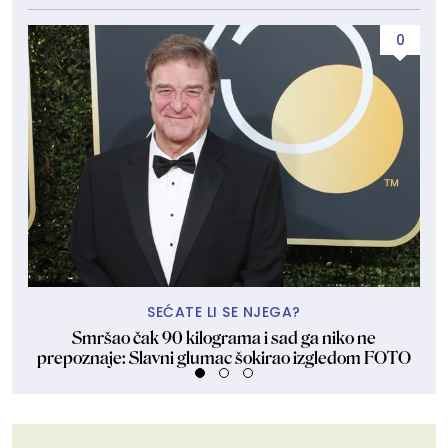
0
SEĆATE LI SE NJEGA?
Smršao čak 90 kilograma i sad ga niko ne
Št
prepoznaje: Slavni glumac šokirao izgledom FOTO