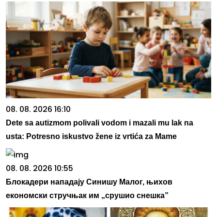
08. 08. 2026 16:10
Dete sa autizmom polivali vodom i mazali mu lak na
usta: Potresno iskustvo žene iz vrtića za Mame
08. 08. 2026 10:55
Блокадери нападају Синишу Малог, њихов
економски стручњак им „срушио снешка”