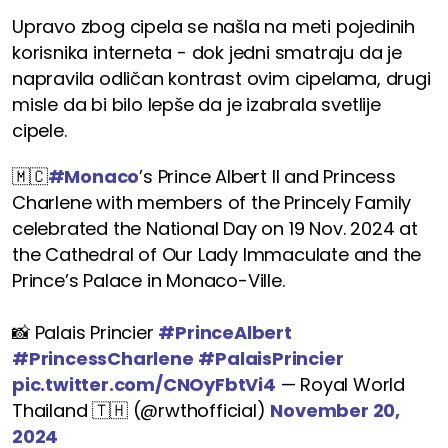
Upravo zbog cipela se našla na meti pojedinih
korisnika interneta - dok jedni smatraju da je
napravila odličan kontrast ovim cipelama, drugi
misle da bi bilo lepše da je izabrala svetlije
cipele.
🇲🇨
#Monaco
’s Prince Albert II and Princess
Charlene with members of the Princely Family
celebrated the National Day on 19 Nov. 2024 at
the Cathedral of Our Lady Immaculate and the
Prince’s Palace in Monaco-Ville.
📸 Palais Princier
#PrinceAlbert
#PrincessCharlene
#PalaisPrincier
pic.twitter.com/CNOyFbtVi4
— Royal World
Thailand 🇹🇭 (@rwthofficial)
November 20,
2024