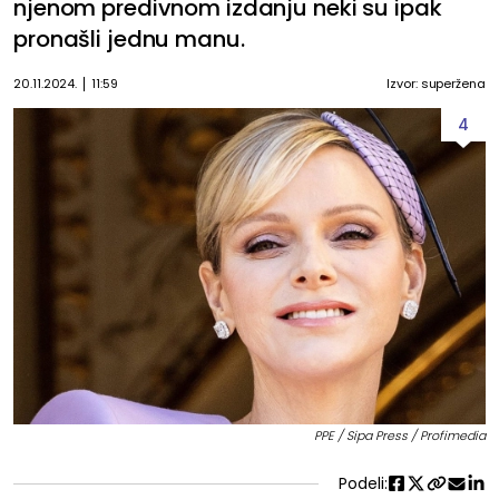
njenom predivnom izdanju neki su ipak
pronašli jednu manu.
20.11.2024.
11:59
Izvor: superžena
4
PPE / Sipa Press / Profimedia
Podeli: