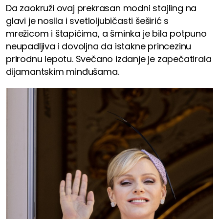
Da zaokruži ovaj prekrasan modni stajling na
glavi je nosila i svetloljubičasti šeširić s
mrežicom i štapićima, a šminka je bila potpuno
neupadljiva i dovoljna da istakne princezinu
prirodnu lepotu. Svečano izdanje je zapečatirala
dijamantskim minđušama.