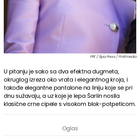
PPE / Sipa Press / Profimedia
U pitanju je sako sa dva efektna dugmeta,
okruglog izreza oko vrata i elegantnog kroja, i
takođe elegantne pantalone na liniju koje se pri
dnu sužavaju, a uz koje je lepa Šarlin nosila
klasične crne cipele s visokom blok-potpeticom.