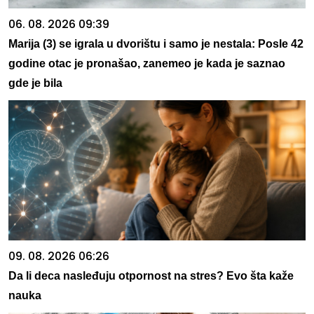
06. 08. 2026 09:39
Marija (3) se igrala u dvorištu i samo je nestala: Posle 42
godine otac je pronašao, zanemeo je kada je saznao
gde je bila
09. 08. 2026 06:26
Da li deca nasleđuju otpornost na stres? Evo šta kaže
nauka