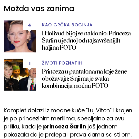
Možda vas zanima
KAO GRČKA BOGINJA
4
I Holivud bi joj se naklonio: Princeza
Šarlin u jednoj od najsavršenijih
haljina FOTO
ŽIVOTI POZNATIH
1
Princeza u pantalonama koje žene
obožavaju: S njima je svaka
kombinacija moćna FOTO
Komplet dolazi iz modne kuće "Luj Viton" i krojen
je po princezinim merilima, specijalno za ovu
priliku, kada je
princeza Šarlin
još jednom
pokazala da je prelepa i prava dama sa stilom.