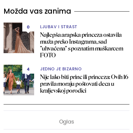
Možda vas zanima
LJUBAV I STRAST
0
Najlepša arapska princeza ostavila
muža preko Instagrama, sad
"uhvaćena" s poznatim muškarcem
FOTO
JEDNO JE BIZARNO
4
Nije lako biti princ ili princeza: Ovih 16
pravila moraju poštovati deca u
kraljevskoj porodici