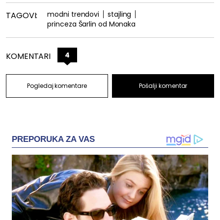
modni trendovi
stajling
TAGOVI:
princeza Šarlin od Monaka
4
KOMENTARI
Pogledaj komentare
Pošalji komentar
PREPORUKA ZA VAS