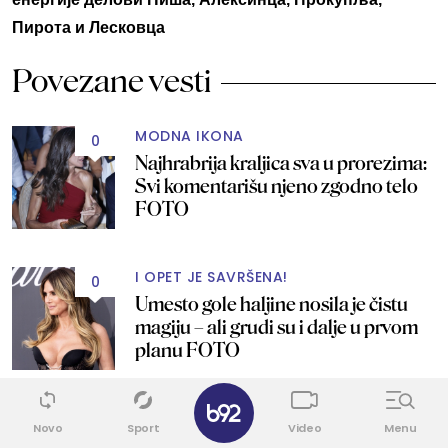
Пирота и Лесковца
Povezane vesti
MODNA IKONA
0
Najhrabrija kraljica sva u prorezima:
Svi komentarišu njeno zgodno telo
FOTO
I OPET JE SAVRŠENA!
0
Umesto gole haljine nosila je čistu
magiju – ali grudi su i dalje u prvom
planu FOTO
✕
SAVRŠENA JE!
2
Novo
Sport
Video
Menu
Najlepša žena sveta pozirala u