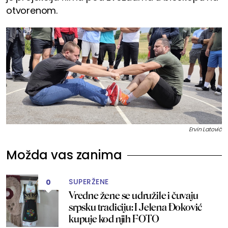
otvorenom.
Ervin Latović
Možda vas zanima
SUPERŽENE
0
Vredne žene se udružile i čuvaju
srpsku tradiciju: I Jelena Đoković
kupuje kod njih FOTO