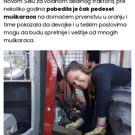
Novom Selu za volanom dedinog traktora, pre
nekoliko godina
pobedila je čak pedeset
muškaraca
na domaćem prvenstvu u oranju i
time pokazala da devojke i u teškim poslovima
mogu da budu spretnije i veštije od mnogih
muškaraca.