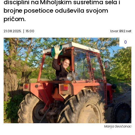
disciplini na Miholjskim susretima sela i
brojne posetioce oduševila svojom
pričom.
21.08.2025.
15:00
Izvor: B92.net
0
Marija Seočanac