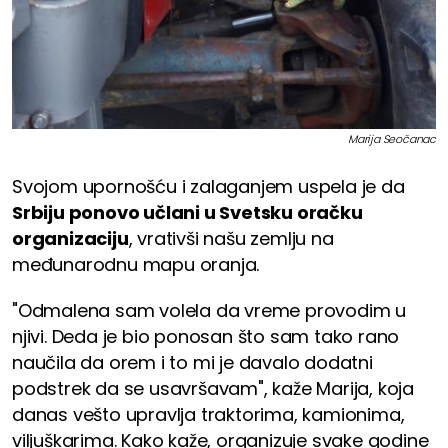
Marija Seočanac
Svojom upornošću i zalaganjem uspela je da
Srbiju ponovo učlani u Svetsku oračku
organizaciju
, vrativši našu zemlju na
međunarodnu mapu oranja.
"Odmalena sam volela da vreme provodim u
njivi. Deda je bio ponosan što sam tako rano
naučila da orem i to mi je davalo dodatni
podstrek da se usavršavam", kaže Marija, koja
danas vešto upravlja traktorima, kamionima,
viljuškarima. Kako kaže, organizuje svake godine