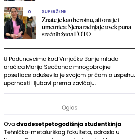
SUPERŽENE
0
Znate je kao heroinu, ali ona je i
umetnica: Njena radnja je uvek puna
srećnih žena FOTO
U Podunavcima kod Vrnjačke Banje mlada
oračica Marija Seočanac mnogobrojne
posetioce oduševila je svojom pričom o uspehu,
upornosti i ljubavi prema zavičaju.
Ova
dvadesetpetogodišnja studentkinja
Tehničko-metalurškog fakulteta, odrasla u