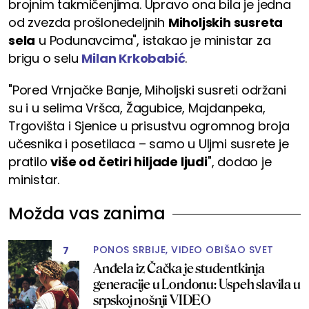
brojnim takmičenjima. Upravo ona bila je jedna
od zvezda prošlonedeljnih
Miholjskih susreta
sela
u Podunavcima", istakao je ministar za
brigu o selu
Milan Krkobabić
.
"Pored Vrnjačke Banje, Miholjski susreti održani
su i u selima Vršca, Žagubice, Majdanpeka,
Trgovišta i Sjenice u prisustvu ogromnog broja
učesnika i posetilaca – samo u Uljmi susrete je
pratilo
više od četiri hiljade ljudi
", dodao je
ministar.
Možda vas zanima
PONOS SRBIJE, VIDEO OBIŠAO SVET
7
Anđela iz Čačka je studentkinja
generacije u Londonu: Uspeh slavila u
srpskoj nošnji VIDEO