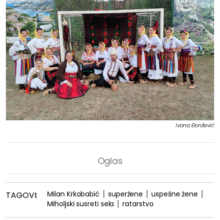
Ivana Đorđević
Milan Krkobabić
superžene
uspešne žene
TAGOVI:
Miholjski susreti sela
ratarstvo