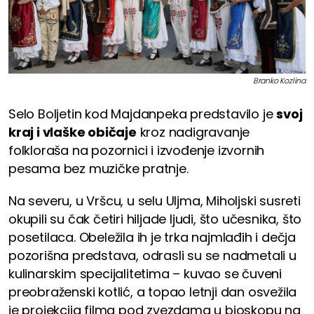
Branko Kozlina
Selo Boljetin kod Majdanpeka predstavilo je
svoj
kraj i vlaške običaje
kroz nadigravanje
folkloraša na pozornici i izvođenje izvornih
pesama bez muzičke pratnje.
Na severu, u Vršcu, u selu Uljma, Miholjski susreti
okupili su čak četiri hiljade ljudi, što učesnika, što
posetilaca. Obeležila ih je trka najmlađih i dečja
pozorišna predstava, odrasli su se nadmetali u
kulinarskim specijalitetima – kuvao se čuveni
preobraženski kotlić, a topao letnji dan osvežila
je projekcija filma pod zvezdama u bioskopu na