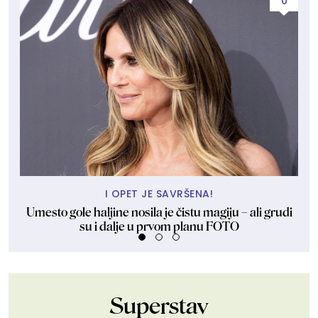
0
I OPET JE SAVRŠENA!
Umesto gole haljine nosila je čistu magiju – ali grudi
K
su i dalje u prvom planu FOTO
Superstav