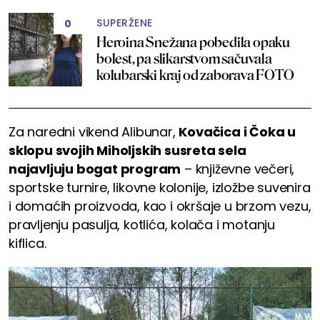
SUPERŽENE
0
Heroina Snežana pobedila opaku
bolest, pa slikarstvom sačuvala
kolubarski kraj od zaborava FOTO
Za naredni vikend Alibunar,
Kovačica i Čoka u
sklopu svojih Miholjskih susreta sela
najavljuju bogat program
– književne večeri,
sportske turnire, likovne kolonije, izložbe suvenira
i domaćih proizvoda, kao i okršaje u brzom vezu,
pravljenju pasulja, kotlića, kolača i motanju
kiflica.