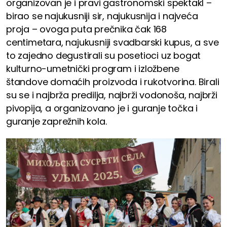
organizovan je i pravi gastronomski spektakl –
birao se najukusniji sir, najukusnija i najveća
proja – ovoga puta prečnika čak 168
centimetara, najukusniji svadbarski kupus, a sve
to zajedno degustirali su posetioci uz bogat
kulturno-umetnički program i izložbene
štandove domaćih proizvoda i rukotvorina. Birali
su se i najbrža predilja, najbrži vodonoša, najbrži
pivopija, a organizovano je i guranje točka i
guranje zaprežnih kola.