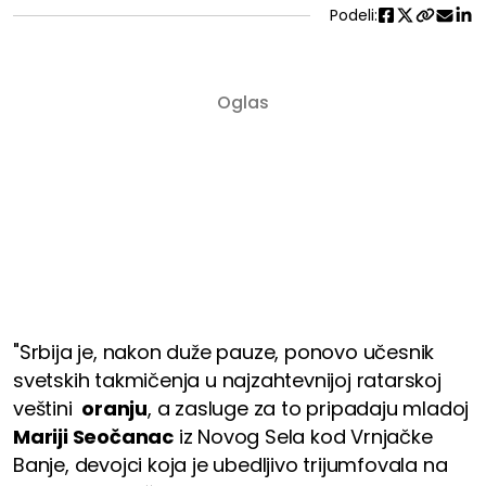
Podeli:
"Srbija je, nakon duže pauze, ponovo učesnik
svetskih takmičenja u najzahtevnijoj ratarskoj
veštini
oranju
, a zasluge za to pripadaju mladoj
Mariji Seočanac
iz Novog Sela kod Vrnjačke
Banje, devojci koja je ubedljivo trijumfovala na