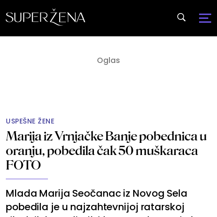
USPEŠNE ŽENE
Marija iz Vrnjačke Banje pobednica u
oranju, pobedila čak 50 muškaraca
FOTO
Mlada Marija Seočanac iz Novog Sela
pobedila je u najzahtevnijoj ratarskoj