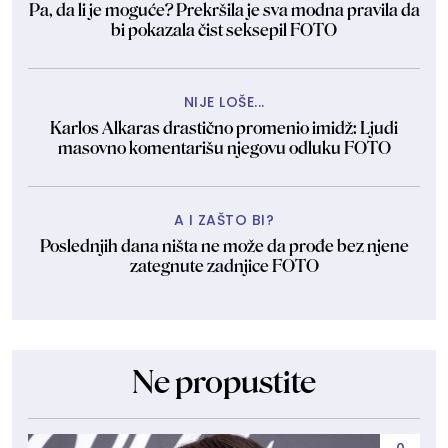
Pa, da li je moguće? Prekršila je sva modna pravila da
bi pokazala čist seksepil FOTO
NIJE LOŠE...
Karlos Alkaras drastično promenio imidž: Ljudi
masovno komentarišu njegovu odluku FOTO
A I ZAŠTO BI?
Poslednjih dana ništa ne može da prođe bez njene
zategnute zadnjice FOTO
Ne propustite