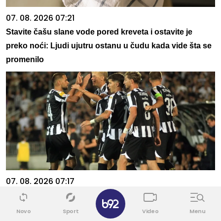
07. 08. 2026 07:21
Stavite čašu slane vode pored kreveta i ostavite je
preko noći: Ljudi ujutru ostanu u čudu kada vide šta se
promenilo
07. 08. 2026 07:17
✕
Kasa se puni: Evo koliko je Partizan zaradio
Novo
Sport
Video
Menu