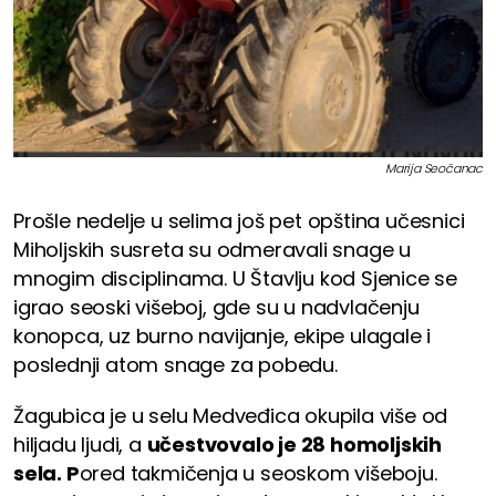
Marija Seočanac
Prošle nedelje u selima još pet opština učesnici
Miholjskih susreta su odmeravali snage u
mnogim disciplinama. U Štavlju kod Sjenice se
igrao seoski višeboj, gde su u nadvlačenju
konopca, uz burno navijanje, ekipe ulagale i
poslednji atom snage za pobedu.
Žagubica je u selu Medveđica okupila više od
hiljadu ljudi, a
učestvovalo je 28 homoljskih
sela. P
ored takmičenja u seoskom višeboju.