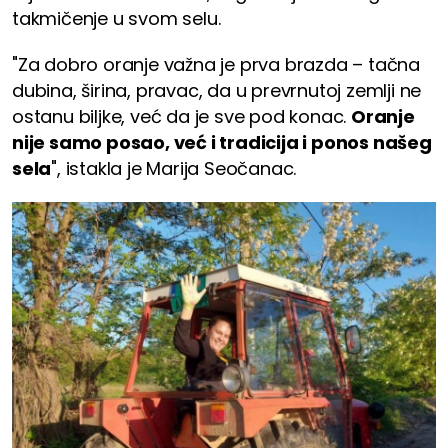
takmičenje u svom selu.
"Za dobro oranje važna je prva brazda – tačna
dubina, širina, pravac, da u prevrnutoj zemlji ne
ostanu biljke, već da je sve pod konac.
Oranje
nije samo posao, već i tradicija i ponos našeg
sela
", istakla je Marija Seočanac.