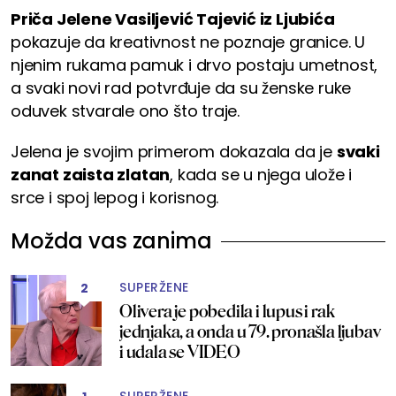
Priča Jelene Vasiljević Tajević iz Ljubića
pokazuje da kreativnost ne poznaje granice. U
njenim rukama pamuk i drvo postaju umetnost,
a svaki novi rad potvrđuje da su ženske ruke
oduvek stvarale ono što traje.
Jelena je svojim primerom dokazala da je
svaki
zanat zaista zlatan
, kada se u njega ulože i
srce i spoj lepog i korisnog.
Možda vas zanima
SUPERŽENE
2
Olivera je pobedila i lupus i rak
jednjaka, a onda u 79. pronašla ljubav
i udala se VIDEO