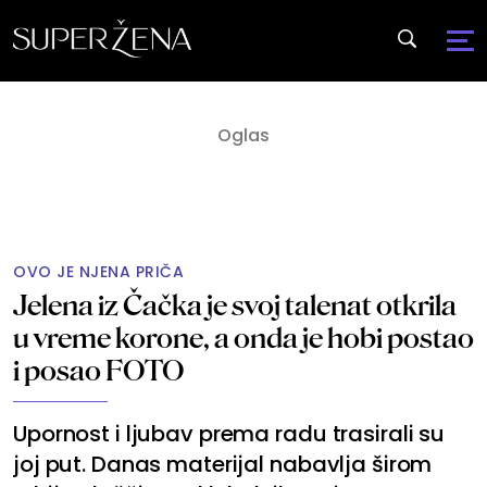
OVO JE NJENA PRIČA
Jelena iz Čačka je svoj talenat otkrila
u vreme korone, a onda je hobi postao
i posao FOTO
Upornost i ljubav prema radu trasirali su
joj put. Danas materijal nabavlja širom