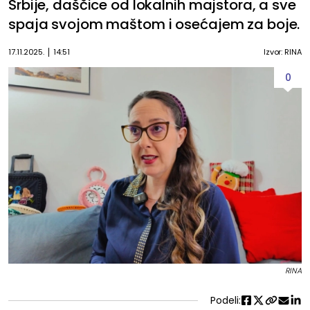
Srbije, daščice od lokalnih majstora, a sve
spaja svojom maštom i osećajem za boje.
17.11.2025.
14:51
Izvor: RINA
0
RINA
Podeli: