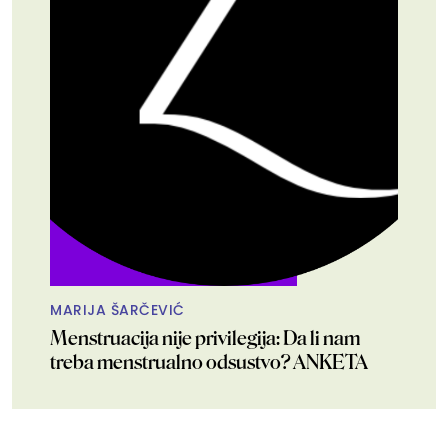
MARIJA ŠARČEVIĆ
Menstruacija nije privilegija: Da li nam
treba menstrualno odsustvo? ANKETA