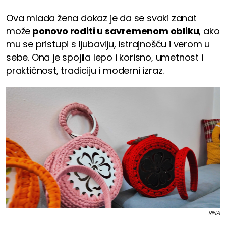
Ova mlada žena dokaz je da se svaki zanat
može
ponovo roditi u savremenom obliku
, ako
mu se pristupi s ljubavlju, istrajnošću i verom u
sebe. Ona je spojila lepo i korisno, umetnost i
praktičnost, tradiciju i moderni izraz.
RINA