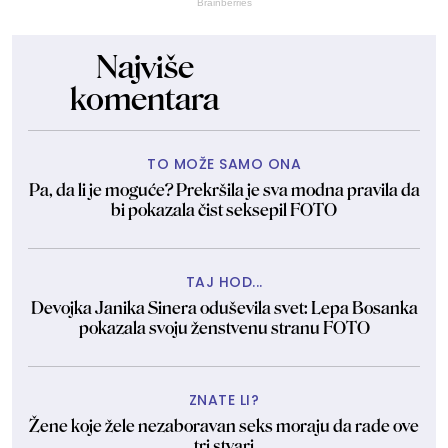
Brainberries
Najviše
komentara
TO MOŽE SAMO ONA
Pa, da li je moguće? Prekršila je sva modna pravila da
bi pokazala čist seksepil FOTO
TAJ HOD...
Devojka Janika Sinera oduševila svet: Lepa Bosanka
pokazala svoju ženstvenu stranu FOTO
ZNATE LI?
Žene koje žele nezaboravan seks moraju da rade ove
tri stvari