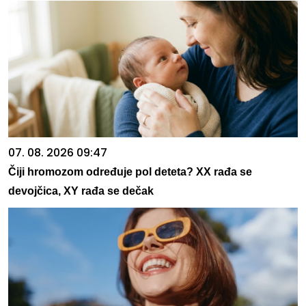
07. 08. 2026 09:47
Čiji hromozom određuje pol deteta? XX rađa se
devojčica, XY rađa se dečak