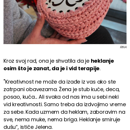
RINA
Kroz svoj rad, ona je shvatila da je
heklanje
osim što je zanat, da je i vid terapije
.
"Kreativnost ne može da izađe iz vas ako ste
zatrpani obavezama. Žena je stub kuće, deca,
posao, kuća... Ali svaka od nas ima u sebi neki
vid kreativnosti. Samo treba da izdvojimo vreme
za sebe. Kada uzmem da heklam, zaboravim na
sve, nema muke, nema briga. Heklanje smiruje
dušu“, ističe Jelena.