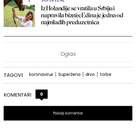
SUPERŽENE
1
Iz Holandije se vratila u Srbiju i
napravila biznis; Edina je jedna od
najmlađih preduzetnica
koronavirus
Superžena
drvo
torbe
TAGOVI:
0
KOMENTARI
Pošalji komentar