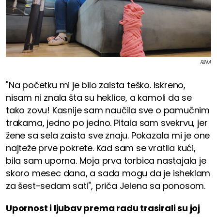
RINA
"Na početku mi je bilo zaista teško. Iskreno,
nisam ni znala šta su heklice, a kamoli da se
tako zovu! Kasnije sam naučila sve o pamučnim
trakama, jedno po jedno. Pitala sam svekrvu, jer
žene sa sela zaista sve znaju. Pokazala mi je one
najteže prve pokrete. Kad sam se vratila kući,
bila sam uporna. Moja prva torbica nastajala je
skoro mesec dana, a sada mogu da je isheklam
za šest-sedam sati", priča Jelena sa ponosom.
Upornost i ljubav prema radu trasirali su joj