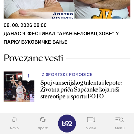
08. 08. 2026 08:00
ДАНАС 9. ФЕСТИВАЛ "АРАНЂЕЛОВАЦ ЗОВЕ" У
ПАРКУ БУКОВИЧКЕ БАЊЕ
Povezane vesti
IZ SPORTSKE PORODICE
1
Spoj vanserijskog talenta i lepote:
Životna priča Šapčanke koja ruši
stereotipe u sportu FOTO
GODINE SU SAMO BROJ
9
✕
Da li možete da poverujete da je ova
Novo
Sport
Video
Menu
žena napunila 50 godina? Izgleda