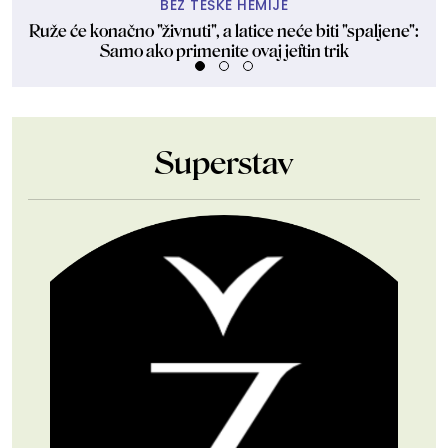
BEZ TEŠKE HEMIJE
Ruže će konačno "živnuti", a latice neće biti "spaljene":
Nje
Samo ako primenite ovaj jeftin trik
Superstav