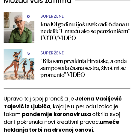
Možda vas zanima
SUPERŽENE
0
Ima 101 godinu i još uvek radi 6 dana u
nedelji: "Umreću ako se penzionišem"
FOTO/VIDEO
SUPERŽENE
5
"Bila sam prvakinja Hrvatske, a onda
sam postala časna sestra, život mi se
promenio" VIDEO
Upravo taj spoj pronašla je
Jelena Vasiljević
Tajević iz Ljubića
, koja je u periodu izolacije
tokom
pandemije koronavirusa
otkrila svoj
dar i pokrenula novi kreativni pravac,
umeće
heklanja torbi na drvenoj osnovi
.