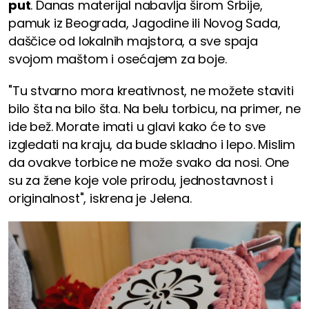
put
. Danas materijal nabavlja širom Srbije,
pamuk iz Beograda, Jagodine ili Novog Sada,
daščice od lokalnih majstora, a sve spaja
svojom maštom i osećajem za boje.
"Tu stvarno mora kreativnost, ne možete staviti
bilo šta na bilo šta. Na belu torbicu, na primer, ne
ide bež. Morate imati u glavi kako će to sve
izgledati na kraju, da bude skladno i lepo. Mislim
da ovakve torbice ne može svako da nosi. One
su za žene koje vole prirodu, jednostavnost i
originalnost", iskrena je Jelena.