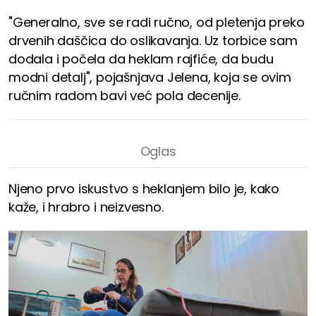
"Generalno, sve se radi ručno, od pletenja preko
drvenih daščica do oslikavanja. Uz torbice sam
dodala i počela da heklam rajfiće, da budu
modni detalj", pojašnjava Jelena, koja se ovim
ručnim radom bavi već pola decenije.
Njeno prvo iskustvo s heklanjem bilo je, kako
kaže, i hrabro i neizvesno.