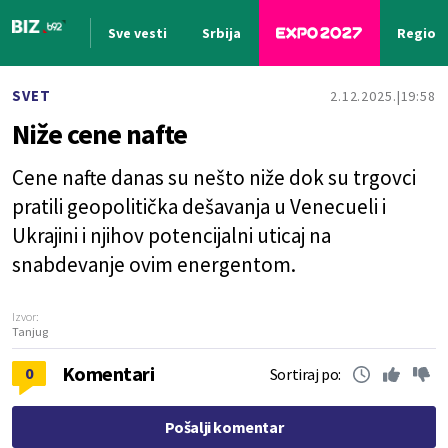
Sve vesti
Srbija
Region
Nova vest
SVET
2.12.2025.
19:58
Niže cene nafte
Cene nafte danas su nešto niže dok su trgovci
pratili geopolitička dešavanja u Venecueli i
Ukrajini i njihov potencijalni uticaj na
snabdevanje ovim energentom.
Izvor:
Tanjug
Komentari
0
Sortiraj po:
Pošalji komentar