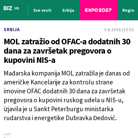
Sve vesti
Srbija
Region
Nova vest
SRBIJA
3.6.2026.
13:51
MOL zatražio od OFAC-a dodatnih 30
dana za završetak pregovora o
kupovini NIS-a
Mađarska kompanija MOL zatražila je danas od
američke Kancelarije za kontrolu strane
imovine OFAC dodatnih 30 dana za završetak
pregovora o kupovini ruskog udela u NIS-u,
izjavila je u Sankt Peterburgu ministarka
rudarstva i energetike Dubravka Đedović.
Izvor: