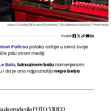
Jason Crowley/BFA.com/Shuttersto / Shutterstock Editorial / Profimedia
Podeli:
inet Paltrou
polako ostaje u senci svoje
će pišu strani mediji.
Le Balu
,
luksuznom balu
namenjenom
i da je ona najpoznatija
nepo beba
la da proda vilu FOTO/VIDEO