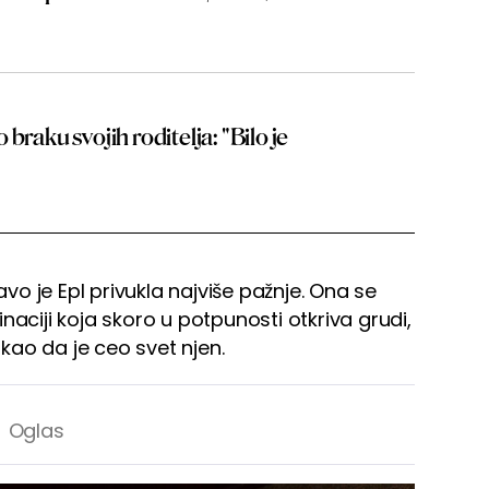
braku svojih roditelja: "Bilo je
o je Epl privukla najviše pažnje. Ona se
naciji koja skoro u potpunosti otkriva grudi,
ao da je ceo svet njen.