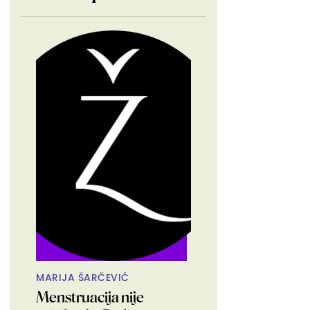
MARIJA ŠARČEVIĆ
Menstruacija nije