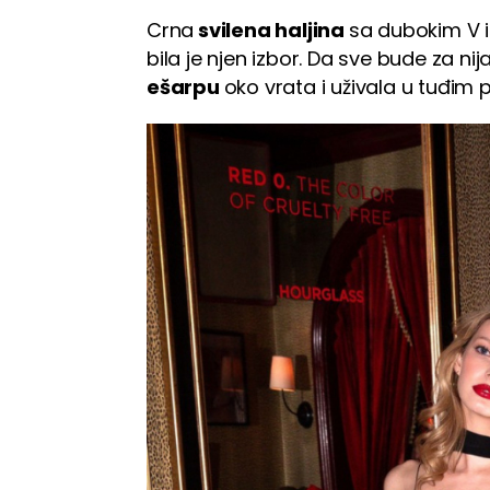
Crna
svilena haljina
sa dubokim V 
bila je njen izbor. Da sve bude za nija
ešarpu
oko vrata i uživala u tuđim