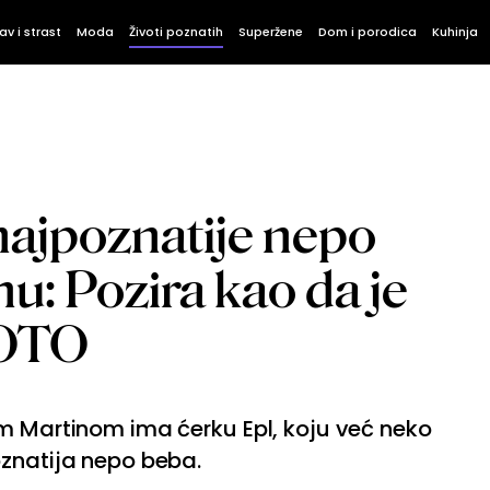
av i strast
Moda
Životi poznatih
Superžene
Dom i porodica
Kuhinja
najpoznatije nepo
nu: Pozira kao da je
FOTO
m Martinom ima ćerku Epl, koju već neko
oznatija nepo beba.