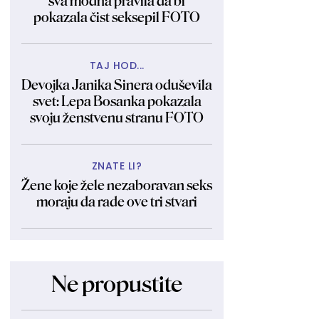
sva modna pravila da bi
pokazala čist seksepil FOTO
TAJ HOD...
Devojka Janika Sinera oduševila
svet: Lepa Bosanka pokazala
svoju ženstvenu stranu FOTO
ZNATE LI?
Žene koje žele nezaboravan seks
moraju da rade ove tri stvari
Ne propustite