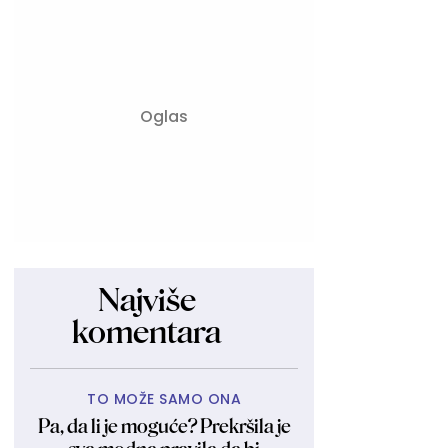
Najviše
komentara
TO MOŽE SAMO ONA
Pa, da li je moguće? Prekršila je