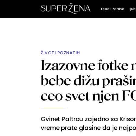
Lepa i zdrava
Ljub
ŽIVOTI POZNATIH
Izazovne fotke 
bebe dižu praši
ceo svet njen 
Gvinet Paltrou zajedno sa Kriso
vreme prate glasine da je najp