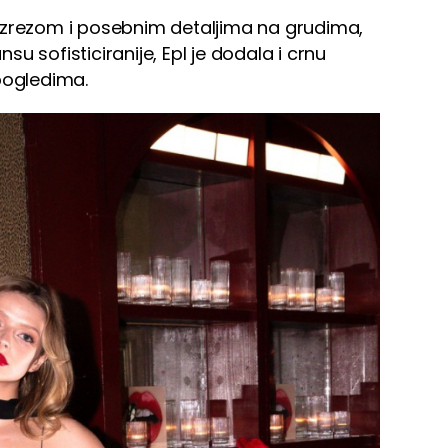
izrezom i posebnim detaljima na grudima,
nsu sofisticiranije, Epl je dodala i crnu
 pogledima.