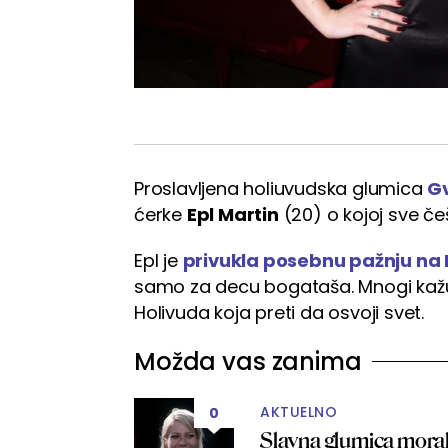
Proslavljena holiuvudska glumica
Gv
ćerke
Epl Martin
(20) o kojoj sve češ
Epl je
privukla posebnu pažnju na 
samo za decu bogataša. Mnogi kažu 
Holivuda koja preti da osvoji svet.
Možda vas zanima
AKTUELNO
0
Slavna glumica mora