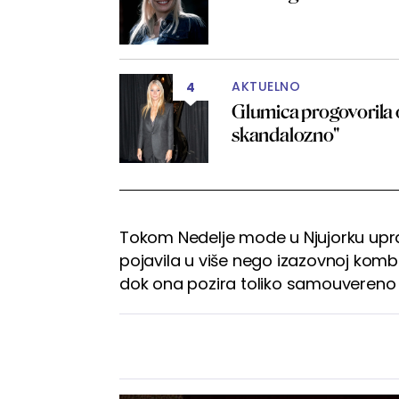
AKTUELNO
4
Glumica progovorila o 
skandalozno"
Tokom Nedelje mode u Njujorku uprav
pojavila u više nego izazovnoj kombi
dok ona pozira toliko samouvereno k