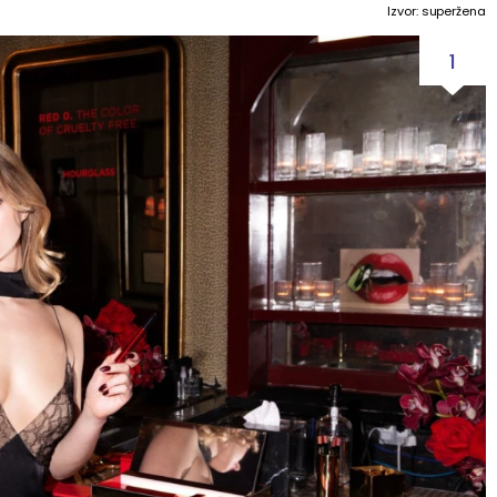
Izvor: superžena
1