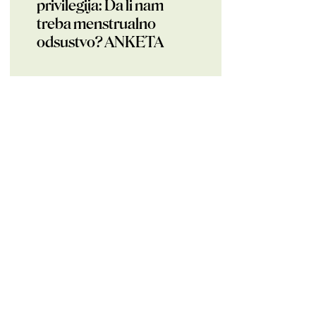
privilegija: Da li nam
treba menstrualno
odsustvo? ANKETA