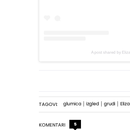
A post shared by Eliz
glumica
izgled
grudi
Eliz
TAGOVI:
5
KOMENTARI