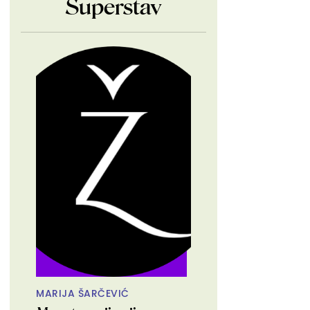
Superstav
MARIJA ŠARČEVIĆ