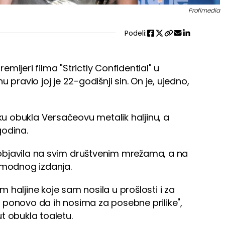
Profimedia
Podeli:
mijeri filma "Strictly Confidential" u
 pravio joj je 22-godišnji sin. On je, ujedno,
iku obukla Versačeovu metalik haljinu, a
godina.
e objavila na svim društvenim mrežama, a na
 modnog izdanja.
em haljine koje sam nosila u prošlosti i za
 ponovo da ih nosima za posebne prilike",
ut obukla toaletu.