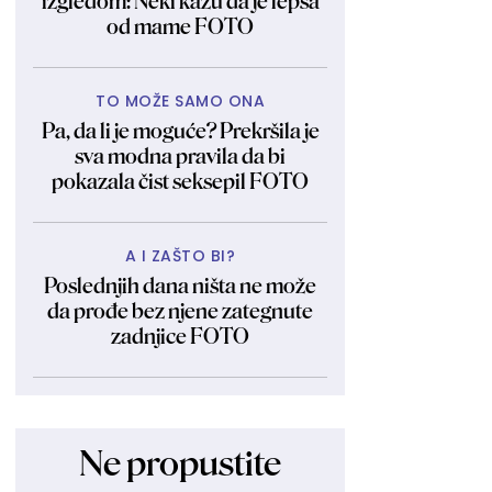
izgledom: Neki kažu da je lepša
od mame FOTO
TO MOŽE SAMO ONA
Pa, da li je moguće? Prekršila je
sva modna pravila da bi
pokazala čist seksepil FOTO
A I ZAŠTO BI?
Poslednjih dana ništa ne može
da prođe bez njene zategnute
zadnjice FOTO
Ne propustite