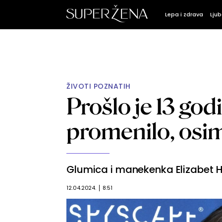
Lepa i zdrava
Ljub
ŽIVOTI POZNATIH
Prošlo je 13 godi
promenilo, osi
Glumica i manekenka Elizabet H
12.04.2024.
8:51