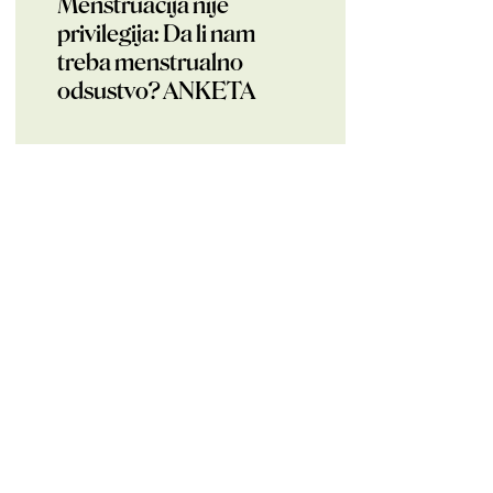
Menstruacija nije
privilegija: Da li nam
treba menstrualno
odsustvo? ANKETA