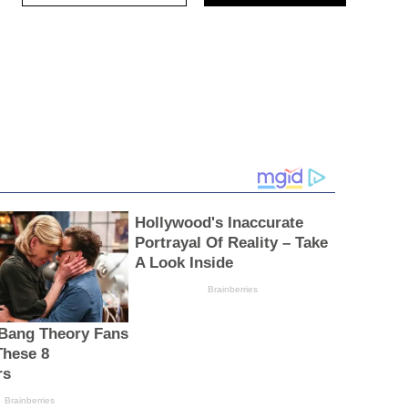
Hollywood's Inaccurate
Portrayal Of Reality – Take
A Look Inside
Brainberries
Bang Theory Fans
These 8
rs
Brainberries