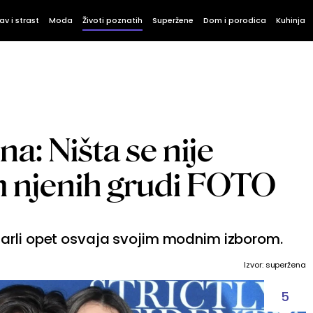
av i strast
Moda
Životi poznatih
Superžene
Dom i porodica
Kuhinja
na: Ništa se nije
m njenih grudi FOTO
arli opet osvaja svojim modnim izborom.
Izvor: superžena
5