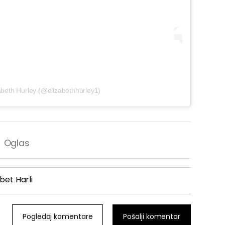
abeth Hurley (@elizabethhurley1)
abet Harli
Pogledaj komentare
Pošalji komentar