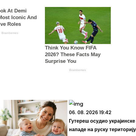
ook At Demi
Most Iconic And
ive Roles
Brainberries
Think You Know FIFA
2026? These Facts May
Surprise You
Brainberries
06. 08. 2026 19:42
Гутереш осудио украјинске
нападе на руску територију