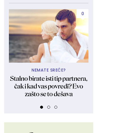
0
NEMATE SREĆE?
A TU JE 
Stalno birate isti tip partnera,
Bila i ostala 
čak i kad vas povredi? Evo
Kraljica obl
zašto se to dešava
fotkama zagol
FOT