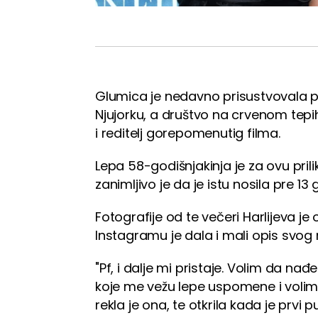
Glumica je nedavno prisustvovala pre
Njujorku, a društvo na crvenom tepihu
i reditelj gorepomenutig filma.
Lepa 58-godišnjakinja je za ovu pril
zanimljivo je da je istu nosila pre 13 
Fotografije od te večeri Harlijeva j
Instagramu je dala i mali opis svog
"Pf, i dalje mi pristaje. Volim da nađ
koje me vežu lepe uspomene i volim
rekla je ona, te otkrila kada je prvi p