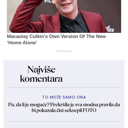
Macaulay Culkin's Own Version Of The New
‘Home Alone’
Brainberries
Najviše
komentara
TO MOŽE SAMO ONA
Pa, da li je moguće? Prekršila je sva modna pravila da
bi pokazala čist seksepil FOTO