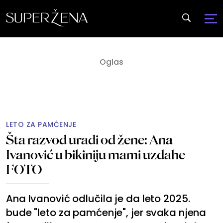
LETO ZA PAMĆENJE
Šta razvod uradi od žene: Ana
Ivanović u bikiniju mami uzdahe
FOTO
Ana Ivanović odlučila je da leto 2025.
bude "leto za pamćenje", jer svaka njena