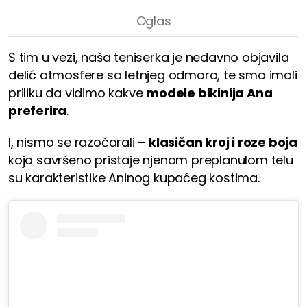
S tim u vezi, naša teniserka je nedavno objavila
delić atmosfere sa letnjeg odmora, te smo imali
priliku da vidimo kakve
modele bikinija Ana
preferira
.
I, nismo se razočarali –
klasičan kroj i roze boja
koja savršeno pristaje njenom preplanulom telu
su karakteristike Aninog kupaćeg kostima.