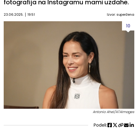
fotografija na Instagramu mami uzdahe.
23.06.2025.
19:51
Izvor: superžena
10
Antonio Ahel/ATAImages
Podeli: