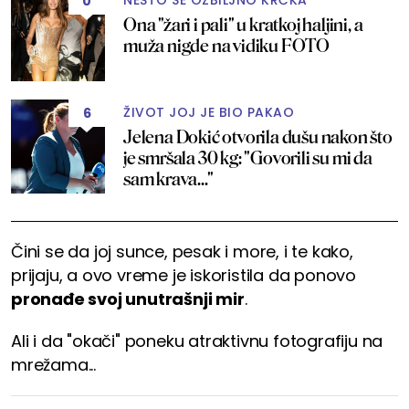
NEŠTO SE OZBILJNO KRČKA
0
Ona "žari i pali" u kratkoj haljini, a
muža nigde na vidiku FOTO
ŽIVOT JOJ JE BIO PAKAO
6
Jelena Dokić otvorila dušu nakon što
je smršala 30 kg: "Govorili su mi da
sam krava..."
Čini se da joj sunce, pesak i more, i te kako,
prijaju, a ovo vreme je iskoristila da ponovo
pronađe svoj unutrašnji mir
.
Ali i da "okači" poneku atraktivnu fotografiju na
mrežama...