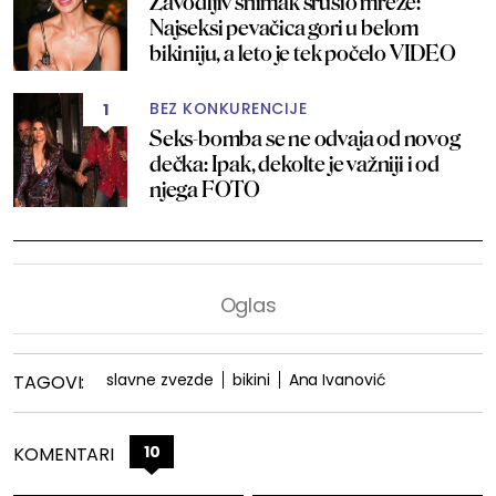
Zavodljiv snimak srušio mreže:
Najseksi pevačica gori u belom
bikiniju, a leto je tek počelo VIDEO
BEZ KONKURENCIJE
1
Seks-bomba se ne odvaja od novog
dečka: Ipak, dekolte je važniji i od
njega FOTO
slavne zvezde
bikini
Ana Ivanović
TAGOVI:
10
KOMENTARI