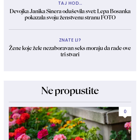
TAJ HOD...
Devojka Janika Sinera oduševila svet: Lepa Bosanka
pokazala svoju ženstvenu stranu FOTO
ZNATE LI?
Žene koje žele nezaboravan seks moraju da rade ove
tri stvari
Ne propustite
0