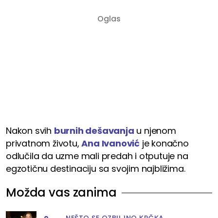
Nakon svih
burnih dešavanja
u njenom
privatnom životu,
Ana Ivanović
je konačno
odlučila da uzme mali predah i otputuje na
egzotičnu destinaciju sa svojim najbližima.
Možda vas zanima