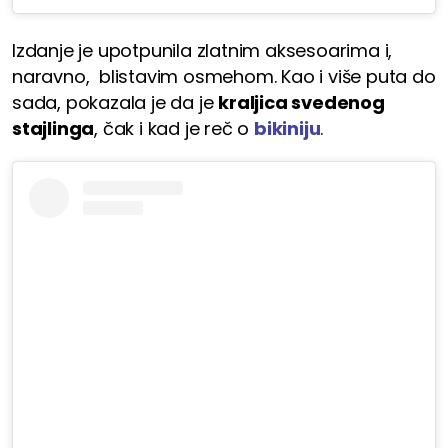
Izdanje je upotpunila zlatnim aksesoarima i,
naravno, blistavim osmehom. Kao i više puta do
sada, pokazala je da je
kraljica svedenog
stajlinga
, čak i kad je reč o
bikiniju
.