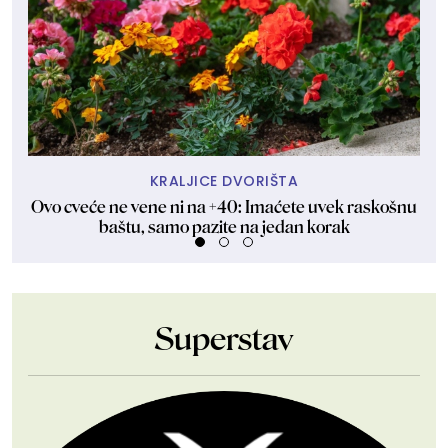
KRALJICE DVORIŠTA
Ovo cveće ne vene ni na +40: Imaćete uvek raskošnu
Za
baštu, samo pazite na jedan korak
Superstav