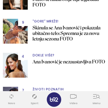
FOTO
"GORE" MREŽE!
9
Skinula se Ana Ivanović i pokazala
ubitačno telo: Spremna je za novu
letnju sezonu FOTO
DOKLE VIŠE?
4
Ana Ivanović je nezaustavljiva FOTO
ŽIVOTI POZNATIH
7
✕
Ana Ivanović pokazala kako se nosi
najseksi bikini ove sezone FOTO
Novo
Sport
Video
Menu