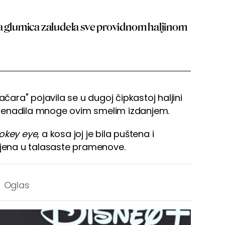
pa glumica zaludela sve providnom haljinom
ačara" pojavila se u dugoj čipkastoj haljini
 iznenadila mnoge ovim smelim izdanjem.
okey eye
, a kosa joj je bila puštena i
ijena u talasaste pramenove.