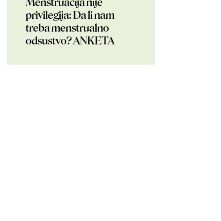
Menstruacija nije
privilegija: Da li nam
treba menstrualno
odsustvo? ANKETA