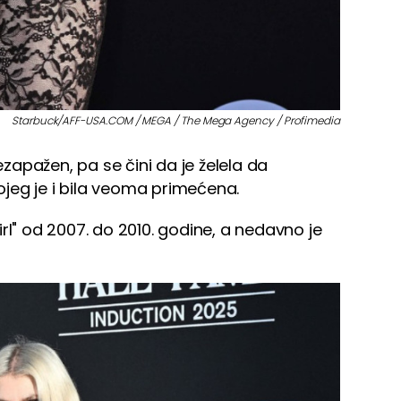
Starbuck/AFF-USA.COM / MEGA / The Mega Agency / Profimedia
nezapažen, pa se čini da je želela da
jeg je i bila veoma primećena.
 Girl" od 2007. do 2010. godine, a nedavno je