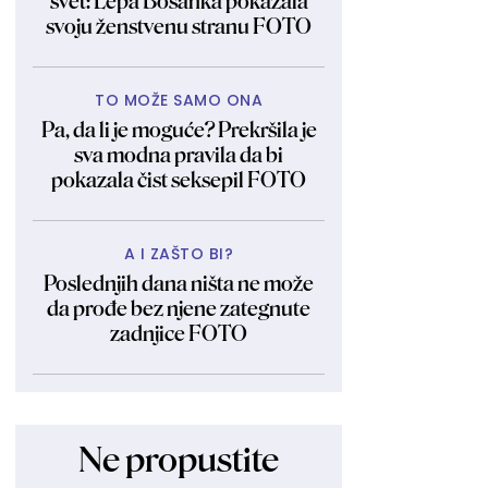
svet: Lepa Bosanka pokazala
svoju ženstvenu stranu FOTO
TO MOŽE SAMO ONA
Pa, da li je moguće? Prekršila je
sva modna pravila da bi
pokazala čist seksepil FOTO
A I ZAŠTO BI?
Poslednjih dana ništa ne može
da prođe bez njene zategnute
zadnjice FOTO
Ne propustite