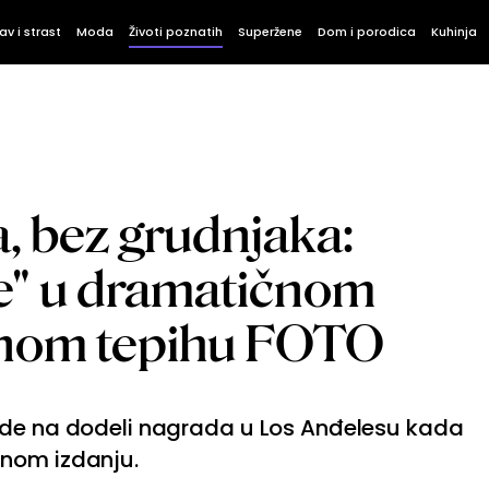
av i strast
Moda
Životi poznatih
Superžene
Dom i porodica
Kuhinja
a, bez grudnjaka:
e" u dramatičnom
enom tepihu FOTO
ede na dodeli nagrada u Los Anđelesu kada
čnom izdanju.