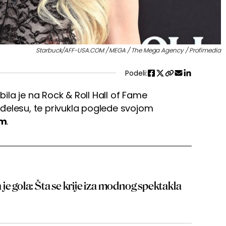
Starbuck/AFF-USA.COM / MEGA / The Mega Agency / Profimedia
Podeli:
bila je na Rock & Roll Hall of Fame
đelesu, te privukla poglede svojom
om
.
la je gola: Šta se krije iza modnog spektakla