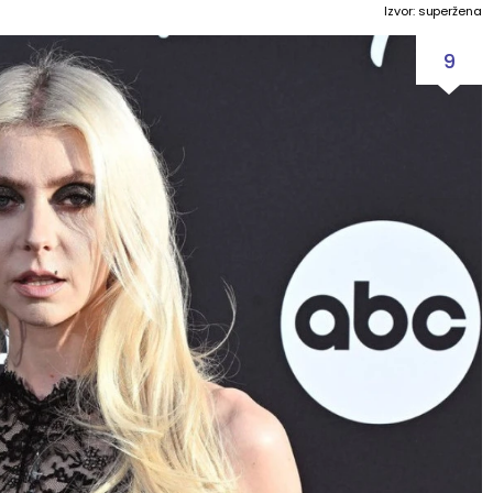
Izvor: superžena
9