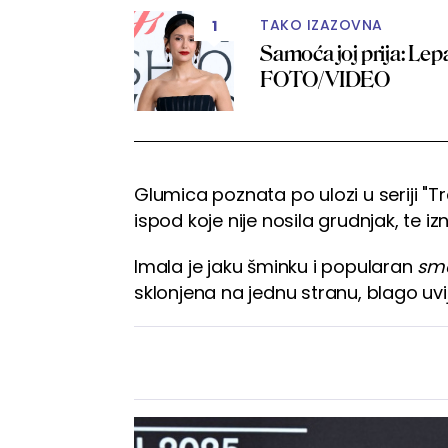
TAKO IZAZOVNA
1
Samoća joj prija: Le
FOTO/VIDEO
Glumica poznata po ulozi u seriji "Tr
ispod koje nije nosila grudnjak, te
Imala je jaku šminku i popularan
sm
sklonjena na jednu stranu, blago uv