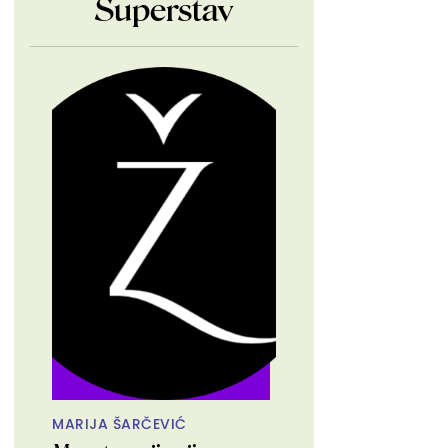
Superstav
MARIJA ŠARČEVIĆ