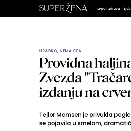
Lepa i zdrava
Ljub
HRABRO, NEMA ŠTA
Providna haljin
Zvezda "Tračar
izdanju na crv
Tejlor Momsen je privukla pogl
se pojavila u smelom, dramati