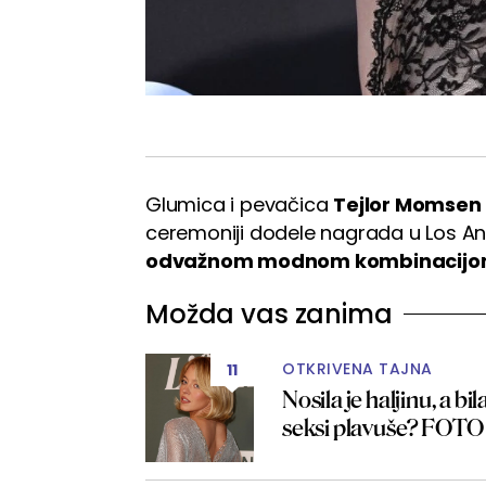
Glumica i pevačica
Tejlor Momsen
ceremoniji dodele nagrada u Los An
odvažnom modnom kombinacij
Možda vas zanima
OTKRIVENA TAJNA
11
Nosila je haljinu, a bi
seksi plavuše? FOTO