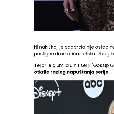
Ni nakit koji je odabrala nije ostao 
postigne dramatičan efekat zbog ko
Tejlor je glumila u hit seriji "Gossip
otkrila razlog napuštanja serije
.