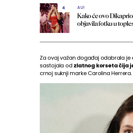
AU!
4
Kako će ovo Dikaprio
objavila fotku u top
Za ovaj važan događaj odabrala je
sastojala od
zlatnog korseta čija 
crnoj suknji marke Carolina Herrera