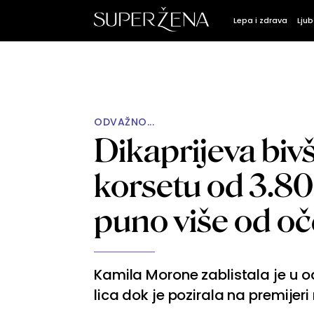
Lepa i zdrava
Ljub
ODVAŽNO...
Dikaprijeva biv
korsetu od 3.80
puno više od o
Kamila Morone zablistala je u o
lica dok je pozirala na premijeri 