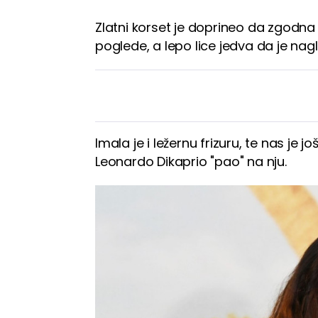
Zlatni korset je doprineo da zgodn
poglede, a lepo lice jedva da je na
Imala je i ležernu frizuru, te nas je
Leonardo Dikaprio "pao" na nju.