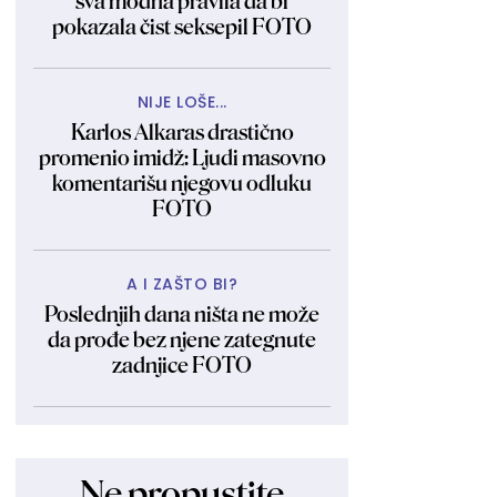
sva modna pravila da bi
pokazala čist seksepil FOTO
NIJE LOŠE...
Karlos Alkaras drastično
promenio imidž: Ljudi masovno
komentarišu njegovu odluku
FOTO
A I ZAŠTO BI?
Poslednjih dana ništa ne može
da prođe bez njene zategnute
zadnjice FOTO
Ne propustite