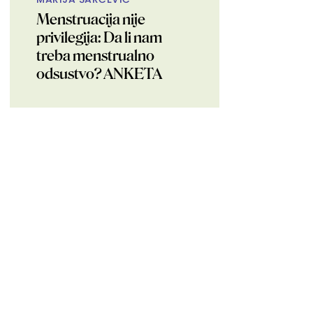
Menstruacija nije
privilegija: Da li nam
treba menstrualno
odsustvo? ANKETA