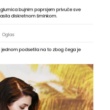
a glumica bujnim poprsjem privuče sve
glasila diskretnom šminkom.
 još jednom podsetila na to zbog čega je