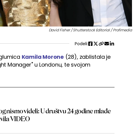
David Fisher / Shutterstock Editorial / Profimedia
Podeli:
 glumica
Kamila Morone
(28), zablistala je
ight Manager" u Londonu, te svojom
og nismo videli: U društvu 24 godine mlađe
ravila VIDEO