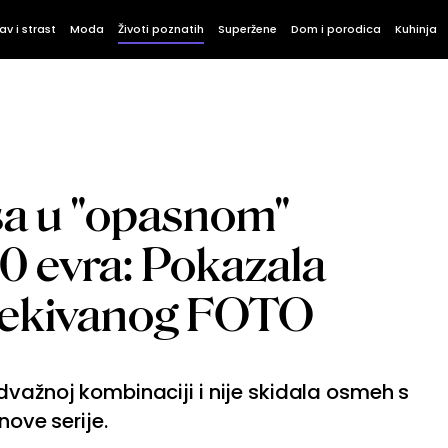
av i strast
Moda
Životi poznatih
Superžene
Dom i porodica
Kuhinja
ša u "opasnom"
0 evra: Pokazala
čekivanog FOTO
dvažnoj kombinaciji i nije skidala osmeh s
nove serije.