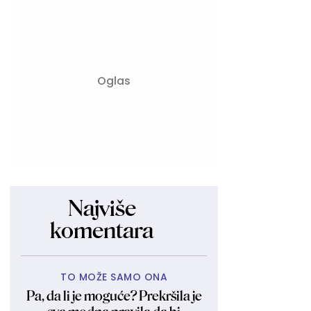
Najviše
komentara
TO MOŽE SAMO ONA
Pa, da li je moguće? Prekršila je