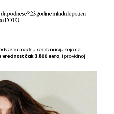
 da podnese? 23 godine mlađa lepotica
lesu FOTO
 odvažnu modnu kombinaciju koja se
je vrednost čak 3.800 evra
, i providnoj
.