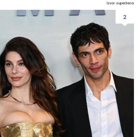
Izvor: superžena
2