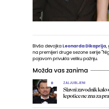
Bivša devojka
Leonarda Dikaprija
,
na premijeri druge sezone serije "N
pojavom privukla veliku pažnju.
Možda vas zanima
ZALJUBLJENI
0
Slavni zavodnik kakv
lepotice ne zna za p