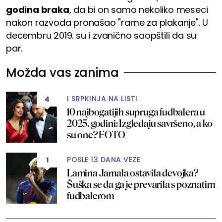
godina braka
, da bi on samo nekoliko meseci
nakon razvoda pronašao "rame za plakanje". U
decembru 2019. su i zvanično saopštili da su
par.
Možda vas zanima
I SRPKINJA NA LISTI
4
10 najbogatijih supruga fudbalera u
2025. godini: Izgledaju savršeno, a ko
su one? FOTO
POSLE 13 DANA VEZE
1
Lamina Jamala ostavila devojka?
Šuška se da ga je prevarila s poznatim
fudbalerom