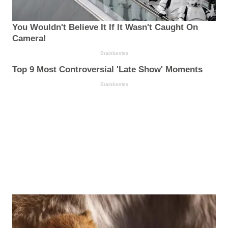
You Wouldn't Believe It If It Wasn't Caught On
Camera!
Brainberries
Top 9 Most Controversial 'Late Show' Moments
Brainberries