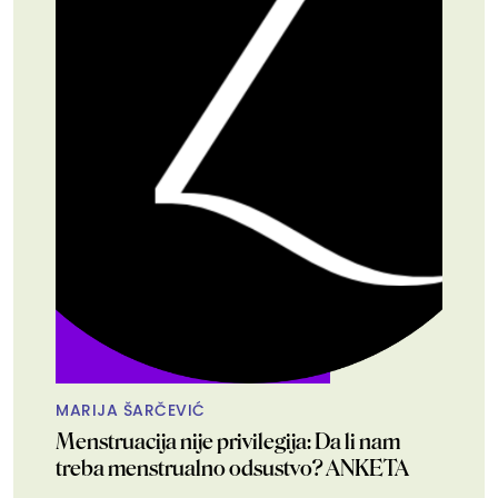
MARIJA ŠARČEVIĆ
Menstruacija nije privilegija: Da li nam
treba menstrualno odsustvo? ANKETA