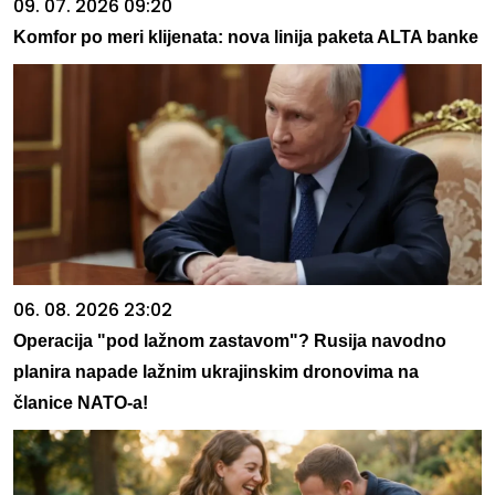
09. 07. 2026 09:20
Komfor po meri klijenata: nova linija paketa ALTA banke
06. 08. 2026 23:02
Operacija "pod lažnom zastavom"? Rusija navodno
planira napade lažnim ukrajinskim dronovima na
članice NATO-a!