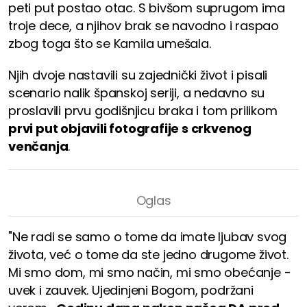
peti put postao otac. S bivšom suprugom ima
troje dece, a njihov brak se navodno i raspao
zbog toga što se Kamila umešala.
Njih dvoje nastavili su zajednički život i pisali
scenario nalik španskoj seriji, a nedavno su
proslavili prvu godišnjicu braka i tom prilikom
prvi put objavili fotografije s crkvenog
venčanja
.
"Ne radi se samo o tome da imate ljubav svog
života, već o tome da ste jedno drugome život.
Mi smo dom, mi smo način, mi smo obećanje -
uvek i zauvek. Ujedinjeni Bogom, podržani