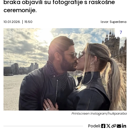
braka objavili su fotografije s raskošne
ceremonije.
10.01.2026.
15:50
Izvor: Superžena
7
Printscreen Instagram/hulkparaiba
Podeli: