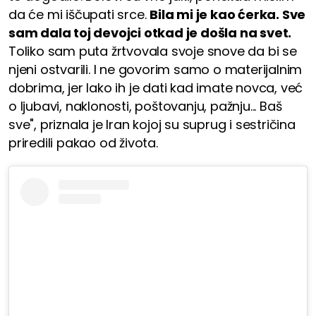
da će mi iščupati srce.
Bila mi je kao ćerka. Sve
sam dala toj devojci otkad je došla na svet.
Toliko sam puta žrtvovala svoje snove da bi se
njeni ostvarili. I ne govorim samo o materijalnim
dobrima, jer lako ih je dati kad imate novca, već
o ljubavi, naklonosti, poštovanju, pažnju... Baš
sve", priznala je Iran kojoj su suprug i sestričina
priredili pakao od života.