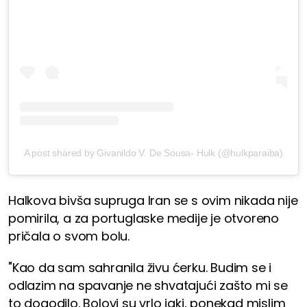
A post shared by Givanildo V. De Sousa- Hulk (@hulkparaiba)
Halkova bivša supruga Iran se s ovim nikada nije
pomirila, a za portuglaske medije je otvoreno
pričala o svom bolu.
"Kao da sam sahranila živu ćerku. Budim se i
odlazim na spavanje ne shvatajući zašto mi se
to dogodilo. Bolovi su vrlo jaki, ponekad mislim