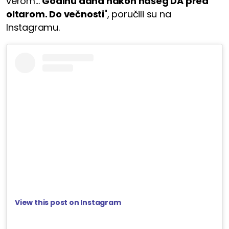
verom...
Godinu dana nakon našeg DA pred
oltarom. Do večnosti
", poručili su na
Instagramu.
View this post on Instagram