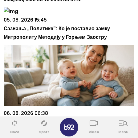
05. 08. 2026 15:45
Сазнања „Политике”: Ко је поставио замку
Митрополиту Методију у Горњем Заостру
06. 08. 2026 06:38
✕
Da li je genetika zaslužna za rađanje blizanaca? Istina o
naslednim faktorima i blizanačkoj trudnoći
Novo
Sport
Video
Menu