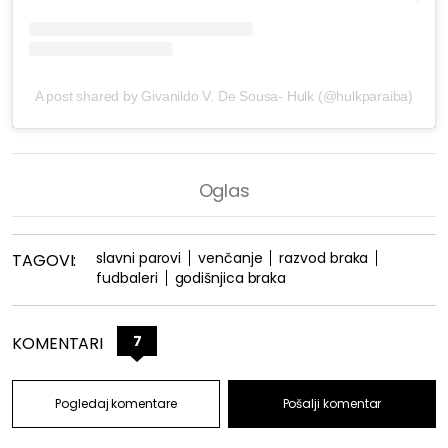
A post shared by Givanildo V. De Sousa- Hulk (@hulkparaiba)
slavni parovi
venčanje
razvod braka
TAGOVI:
fudbaleri
godišnjica braka
7
KOMENTARI
Pogledaj komentare
Pošalji komentar