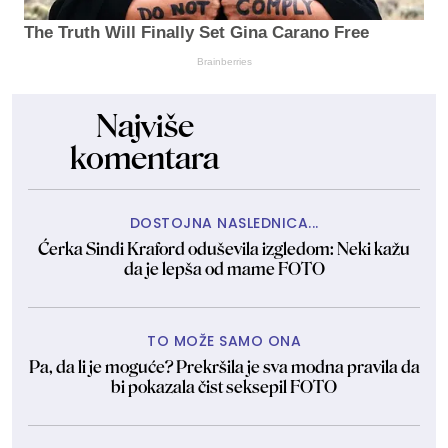
The Truth Will Finally Set Gina Carano Free
Brainberries
Najviše
komentara
DOSTOJNA NASLEDNICA...
Ćerka Sindi Kraford oduševila izgledom: Neki kažu
da je lepša od mame FOTO
TO MOŽE SAMO ONA
Pa, da li je moguće? Prekršila je sva modna pravila da
bi pokazala čist seksepil FOTO