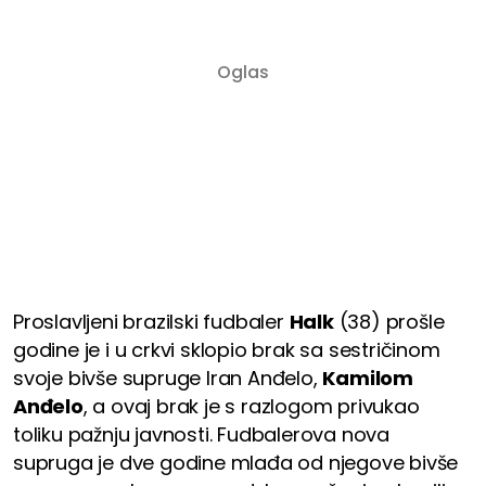
Proslavljeni brazilski fudbaler
Halk
(38) prošle
godine je i u crkvi sklopio brak sa sestričinom
svoje bivše supruge Iran Anđelo,
Kamilom
Anđelo
, a ovaj brak je s razlogom privukao
toliku pažnju javnosti. Fudbalerova nova
supruga je dve godine mlađa od njegove bivše