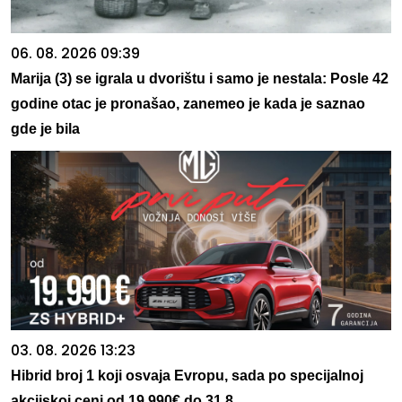
06. 08. 2026 09:39
Marija (3) se igrala u dvorištu i samo je nestala: Posle 42
godine otac je pronašao, zanemeo je kada je saznao
gde je bila
03. 08. 2026 13:23
Hibrid broj 1 koji osvaja Evropu, sada po specijalnoj
akcijskoj ceni od 19.990€ do 31.8.