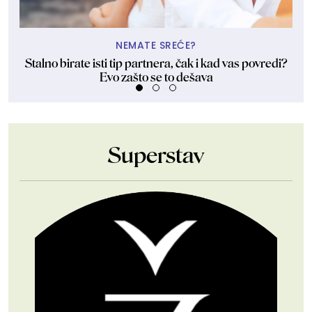
NEMATE SREĆE?
Stalno birate isti tip partnera, čak i kad vas povredi?
Evo zašto se to dešava
Superstav