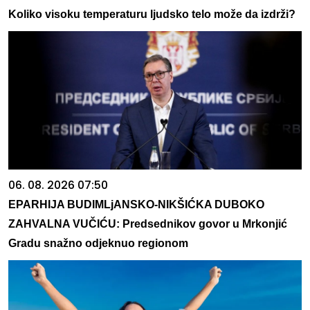
Koliko visoku temperaturu ljudsko telo može da izdrži?
06. 08. 2026 07:50
EPARHIJA BUDIMLjANSKO-NIKŠIĆKA DUBOKO
ZAHVALNA VUČIĆU: Predsednikov govor u Mrkonjić
Gradu snažno odjeknuo regionom