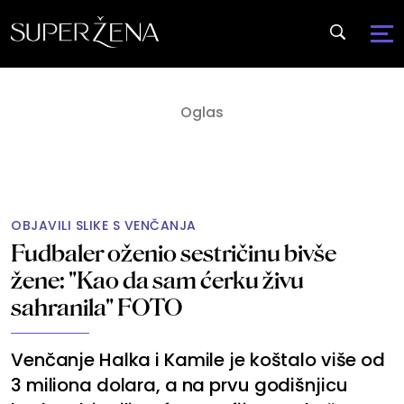
OBJAVILI SLIKE S VENČANJA
Fudbaler oženio sestričinu bivše
žene: "Kao da sam ćerku živu
sahranila" FOTO
Venčanje Halka i Kamile je koštalo više od
3 miliona dolara, a na prvu godišnjicu