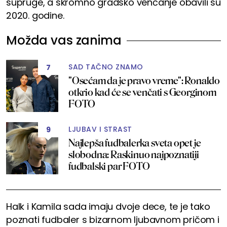
supruge, a skromno gradsko venčanje obavili su
2020. godine.
Možda vas zanima
SAD TAČNO ZNAMO
7
"Osećam da je pravo vreme": Ronaldo
otkrio kad će se venčati s Georginom
FOTO
LJUBAV I STRAST
9
Najlepša fudbalerka sveta opet je
slobodna: Raskinuo najpoznatiji
fudbalski par FOTO
Halk i Kamila sada imaju dvoje dece, te je tako
poznati fudbaler s bizarnom ljubavnom pričom i