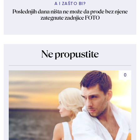
A I ZAŠTO BI?
Poslednjih dana ništa ne može da prođe bez njene
zategnute zadnjice FOTO
Ne propustite
0