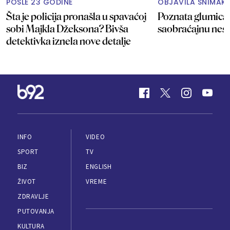
POSLE 23 GODINE
OBJAVILA SNIMAK
Šta je policija pronašla u spavaćoj
Poznata glumica 
sobi Majkla Džeksona? Bivša
saobraćajnu ne
detektivka iznela nove detalje
INFO
VIDEO
SPORT
TV
BIZ
ENGLISH
ŽIVOT
VREME
ZDRAVLJE
PUTOVANJA
KULTURA