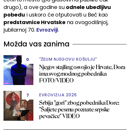
drugo), a ove godine su
odnele ubedljivu
pobedu
i uskoro će otputovati u Beč kao
predstavnice Hrvatske
na ovogodišnjoj,
jubilarnoj 70.
Evrozviji
.
Možda vas zanima
"ŽELIM NJEGOVU KOŠULJU"
0
Njegov stajling osvojio je Hrvate, Dora
ima svog modnog pobednika
FOTO/VIDEO
EVROVIZIJA 2026
7
Srbija "gori" zbog pobednika Dore:
"Šaljete pesmu poznate srpske
pevačice" VIDEO