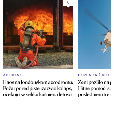
0
AKTUELNO
BORBA ZA ŽIVOT 
Haos na londonskom aerodromu:
Ženi pozlilo na pl
Požar pored piste izazvao kolaps,
Hitne pomoći spa
očekuju se velika kašnjena letova
poslednjem tren