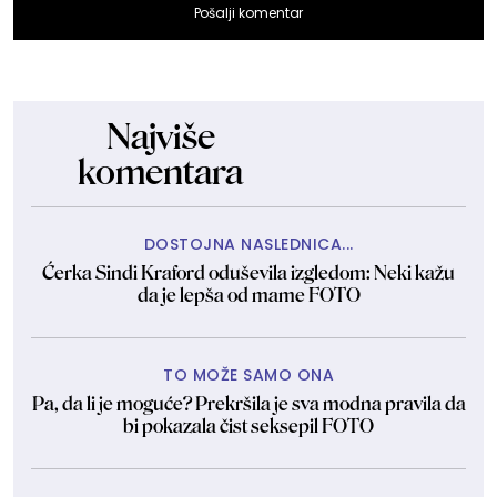
Pošalji komentar
Najviše
komentara
DOSTOJNA NASLEDNICA...
Ćerka Sindi Kraford oduševila izgledom: Neki kažu
da je lepša od mame FOTO
TO MOŽE SAMO ONA
Pa, da li je moguće? Prekršila je sva modna pravila da
bi pokazala čist seksepil FOTO