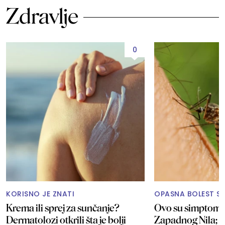
Zdravlje
0
KORISNO JE ZNATI
OPASNA BOLEST ST
Krema ili sprej za sunčanje?
Ovo su simptomi 
Dermatolozi otkrili šta je bolji
Zapadnog Nila; E