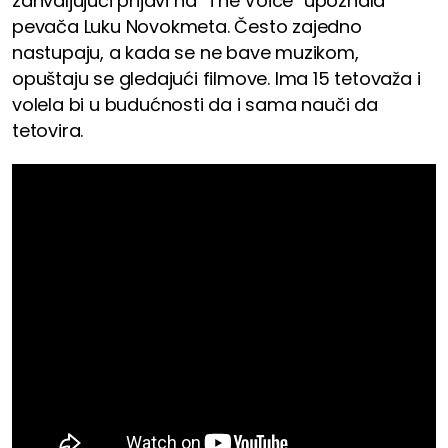
zahvaljujući prijavi na "The Voice" upoznala
pevača Luku Novokmeta. Često zajedno
nastupaju, a kada se ne bave muzikom,
opuštaju se gledajući filmove. Ima 15 tetovaža i
volela bi u budućnosti da i sama nauči da
tetovira.