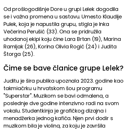
Od prošlogodišnje Dore u grupi Lelek dogodila
se i važna promena u sastavu. Umesto Klaudije
Pulek, koja je napustila grupu, stigla je Inka
Večerina Perušić (33). Ona se pridružila
uhodanoj ekipi koju čine Lara Brtan (19), Marina
Ramljak (26), Korina Olivia Rogić (24) i Judita
Štorga (25).
Čime se bave članice grupe Lelek?
Juditu je šira publika upoznala 2023. godine kao
takmiačrku u hrvatskom šou programu
"Superstar". Muzikom se bavi odmalena, a
poslednje dve godine intenzivno radi na svom
vokalu. Studentkinja je grafičkog dizajna i
menadžerka jednog kafića. Njen prvi dodir s
muzikom bila je violina, za koju je završila