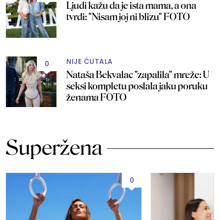
Ljudi kažu da je ista mama, a ona
tvrdi: "Nisam joj ni blizu" FOTO
NIJE ĆUTALA
0
Nataša Bekvalac "zapalila" mreže: U
seksi kompletu poslala jaku poruku
ženama FOTO
Superžena
0