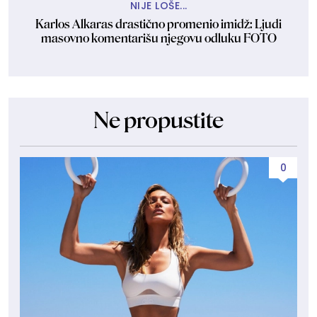
NIJE LOŠE...
Karlos Alkaras drastično promenio imidž: Ljudi
masovno komentarišu njegovu odluku FOTO
Ne propustite
0