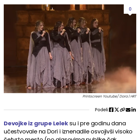
0
Printscreen Youtube/ Dora | HRT
Podeli:
Devojke iz grupe Lelek
su i pre godinu dana
učestvovale na Dori i iznenadile osvojivši visoko
četvrto mesto (po glasovima publike čak