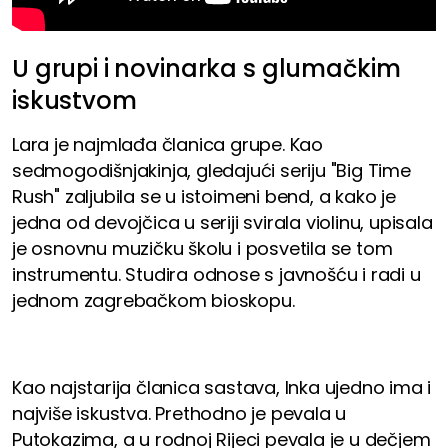
U grupi i novinarka s glumačkim
iskustvom
Lara je najmlađa članica grupe. Kao
sedmogodišnjakinja, gledajući seriju "Big Time
Rush" zaljubila se u istoimeni bend, a kako je
jedna od devojčica u seriji svirala violinu, upisala
je osnovnu muzičku školu i posvetila se tom
instrumentu. Studira odnose s javnošću i radi u
jednom zagrebačkom bioskopu.
Kao najstarija članica sastava, Inka ujedno ima i
najviše iskustva. Prethodno je pevala u
Putokazima, a u rodnoj Rijeci pevala je u dečjem