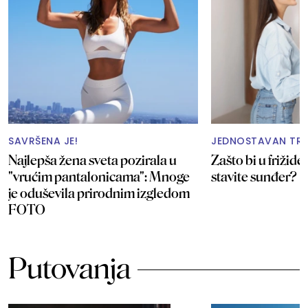
SAVRŠENA JE!
JEDNOSTAVAN TRI
Najlepša žena sveta pozirala u
Zašto bi u frižide
"vrućim pantalonicama": Mnoge
stavite sunđer?
je oduševila prirodnim izgledom
FOTO
Putovanja