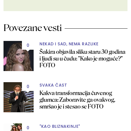
Povezane vesti
NEKAD I SAD, NEMA RAZLIKE
0
Šakira objavila sliku staru 30 godina
i ljudi su u čudu: "Kako je moguće?"
FOTO
SVAKA ČAST
0
Kakva transformacija čuvenog
glumca: Zaboravite ga ovakvog,
smršao je i stesao se FOTO
"KAO BLIZNAKINJE"
0