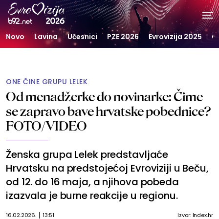
Novo
Lavina
Učesnici
PZE 2026
Evrovizija 2025
G
ONE ČINE GRUPU LELEK
Od menadžerke do novinarke: Čime
se zapravo bave hrvatske pobednice?
FOTO/VIDEO
Ženska grupa Lelek predstavljaće
Hrvatsku na predstojećoj Evroviziji u Beču,
od 12. do 16 maja, a njihova pobeda
izazvala je burne reakcije u regionu.
16.02.2026.
13:51
Izvor: Index.hr