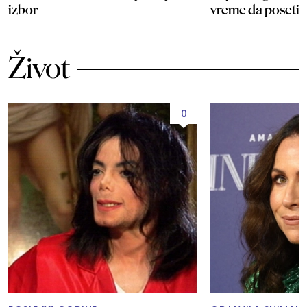
izbor
vreme da posetit
Život
0