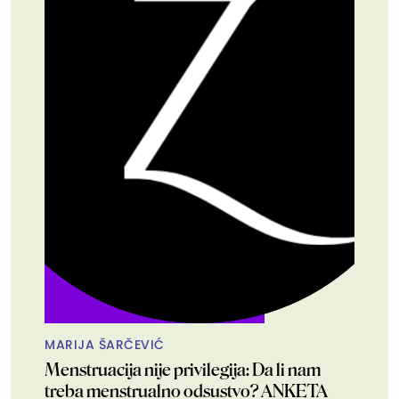
MARIJA ŠARČEVIĆ
Menstruacija nije privilegija: Da li nam
treba menstrualno odsustvo? ANKETA