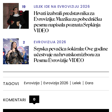
LELEK IDE NA EVROVIZIJU 2026
19
Hrvati izabrali predstavnika za
Evroviziju: Muziku za pobedničku
pesmu napisala poznata Srpkinja
VIDEO
EVROVIZIJA 2026
2
Srpska pevačica šokirala: Ove godine
učestvuje na hrvatskom izboru za
Pesmu Evrovizije VIDEO
Evrovizija
Evrovizija 2026
Lelek
Dora
TAGOVI:
0
KOMENTARI