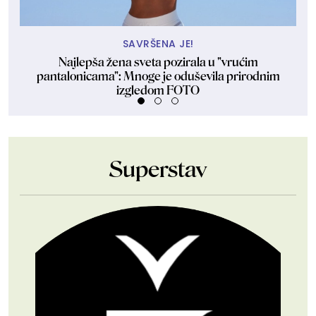
SAVRŠENA JE!
Najlepša žena sveta pozirala u "vrućim
pantalonicama": Mnoge je oduševila prirodnim
izgledom FOTO
Superstav