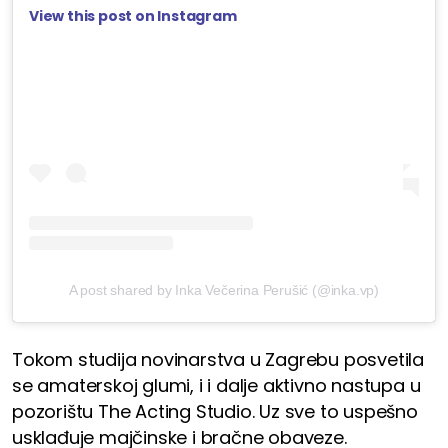
View this post on Instagram
A post shared by Inka Večerina Perušić (@inka.vp)
Tokom studija novinarstva u Zagrebu posvetila
se amaterskoj glumi, i i dalje aktivno nastupa u
pozorištu The Acting Studio. Uz sve to uspešno
usklađuje majčinske i bračne obaveze.