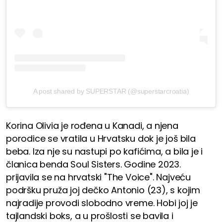
A post shared by SUPERSTAR (@superstarcroatia)
Korina Olivia je rođena u Kanadi, a njena
porodice se vratila u Hrvatsku dok je još bila
beba. Iza nje su nastupi po kafićima, a bila je i
članica benda Soul Sisters. Godine 2023.
prijavila se na hrvatski "The Voice". Najveću
podršku pruža joj dečko Antonio (23), s kojim
najradije provodi slobodno vreme. Hobi joj je
tajlandski boks, a u prošlosti se bavila i