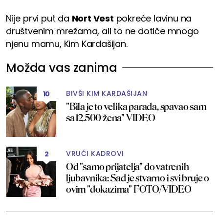
Nije prvi put da
Nort Vest
pokreće lavinu na
društvenim mrežama, ali to ne dotiče mnogo
njenu mamu, Kim Kardašijan.
Možda vas zanima
BIVŠI KIM KARDAŠIJAN
10
"Bila je to velika parada, spavao sam
sa 12.500 žena" VIDEO
VRUĆI KADROVI
2
Od "samo prijatelja" do vatrenih
ljubavnika: Sad je stvarno i svi bruje o
ovim "dokazima" FOTO/VIDEO