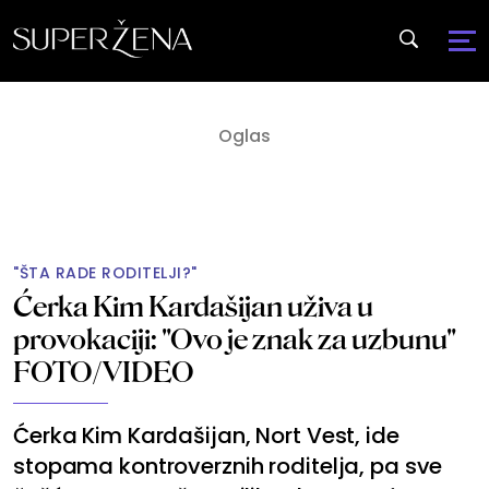
"ŠTA RADE RODITELJI?"
Ćerka Kim Kardašijan uživa u
provokaciji: "Ovo je znak za uzbunu"
FOTO/VIDEO
Ćerka Kim Kardašijan, Nort Vest, ide
stopama kontroverznih roditelja, pa sve