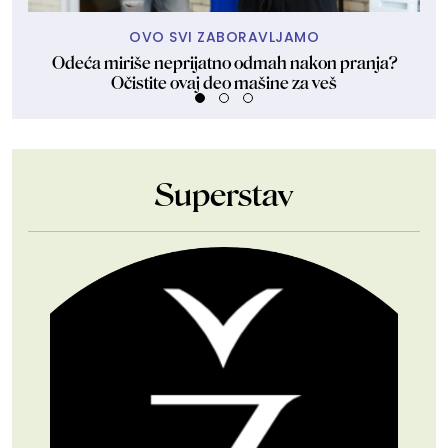
OVO SVI ZABORAVLJAMO
Odeća miriše neprijatno odmah nakon pranja?
Za
Očistite ovaj deo mašine za veš
Superstav