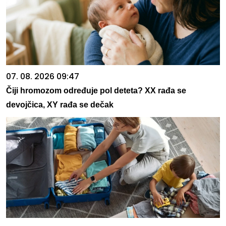
07. 08. 2026 09:47
Čiji hromozom određuje pol deteta? XX rađa se
devojčica, XY rađa se dečak