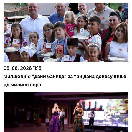
08. 08. 2026 11:18
Миљковић: "Дани банице" за три дана донесу више
од милион евра