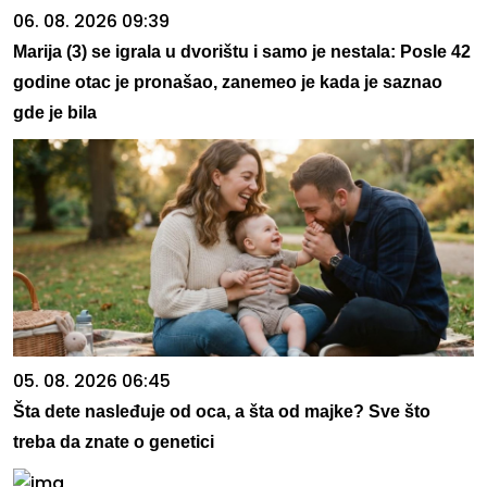
06. 08. 2026 09:39
Marija (3) se igrala u dvorištu i samo je nestala: Posle 42
godine otac je pronašao, zanemeo je kada je saznao
gde je bila
05. 08. 2026 06:45
Šta dete nasleđuje od oca, a šta od majke? Sve što
treba da znate o genetici