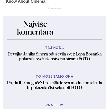
Know About Cinema
Brainberries
Najviše
komentara
TAJ HOD...
Devojka Janika Sinera oduševila svet: Lepa Bosanka
pokazala svoju ženstvenu stranu FOTO
TO MOŽE SAMO ONA
Pa, da li je moguće? Prekršila je sva modna pravila da
bi pokazala čist seksepil FOTO
ZNATE LI?