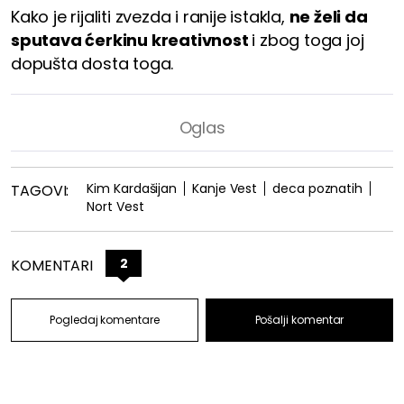
Kako je rijaliti zvezda i ranije istakla,
ne želi da
sputava ćerkinu kreativnost
i zbog toga joj
dopušta dosta toga.
Kim Kardašijan
Kanje Vest
deca poznatih
TAGOVI:
Nort Vest
2
KOMENTARI
Pogledaj komentare
Pošalji komentar