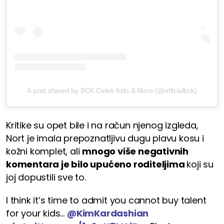
A post shared by BCK:Celeb Kids & More (@officialbck)
Kritike su opet bile i na račun njenog izgleda,
Nort je imala prepoznatljivu dugu plavu kosu i
kožni komplet, ali
mnogo više negativnih
komentara je bilo upućeno roditeljima
koji su
joj dopustili sve to.
I think it’s time to admit you cannot buy talent
for your kids…
@KimKardashian