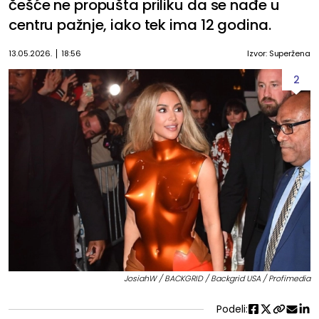
češće ne propušta priliku da se nađe u
centru pažnje, iako tek ima 12 godina.
13.05.2026.
18:56
Izvor: Superžena
2
JosiahW / BACKGRID / Backgrid USA / Profimedia
Podeli: