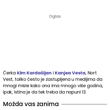
Ćerka
Kim Kardašijan
i
Kanjea Vesta
, Nort
Vest, toliko često je zastupljena u medijima da
mnogi misle kako ona ima mnogo više godina,
ipak, istina je da tek treba da napuni 13.
Možda vas zanima