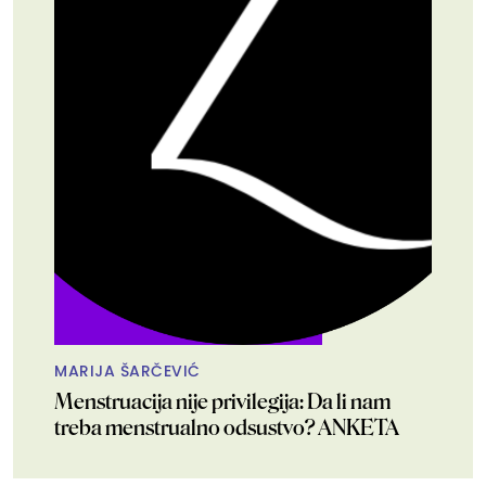
MARIJA ŠARČEVIĆ
Menstruacija nije privilegija: Da li nam
treba menstrualno odsustvo? ANKETA