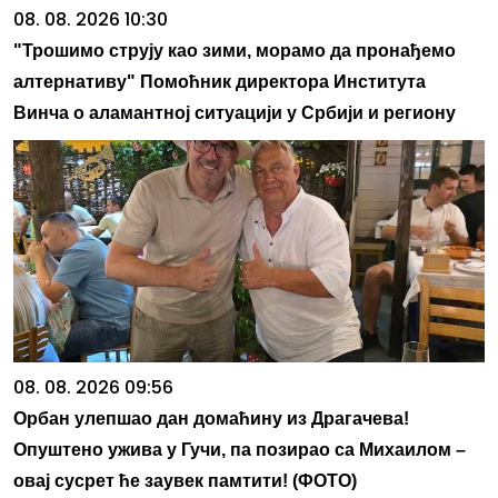
08. 08. 2026 10:30
"Трошимо струју као зими, морамо да пронађемо
алтернативу" Помоћник директора Института
Винча о аламантној ситуацији у Србији и региону
08. 08. 2026 09:56
Oрбан улепшао дан домаћину из Драгачева!
Опуштено ужива у Гучи, па позирао са Михаилом –
овај сусрет ће заувек памтити! (ФОТО)