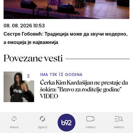
08. 08. 2026 10:53
Сестре Гобовић: Традиција може да звучи модерно,
а емоција је најважнија
Povezane vesti
IMA TEK 12 GODINA
2
Ćerka Kim Kardašijan ne prestaje da
šokira: "Bravo za roditelje godine"
VIDEO
LJUDI BESNI
✕
0
Ćerka Kim Kardašijan "zapalila"
Novo
Sport
Video
Menu
mreže: "Ima samo 12 godina, a ovako