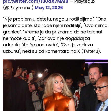
pic.twitter.com/fu0aX7MAiB
— Playteaux
(@Playteaux1)
May 12, 2026
"Nije problem u detetu, nego u roditeljima", "Ona
je samo dete, šta rade njeni roditelji", "Ovo nema
granice", "Vreme je da priznamo da se talenat
ne može kupiti", "Zar ovo nije događaj za
odrasle, šta će ona ovde", "Ovo je znak za
uzbunu", neki su od komentara na X (Tviteru).