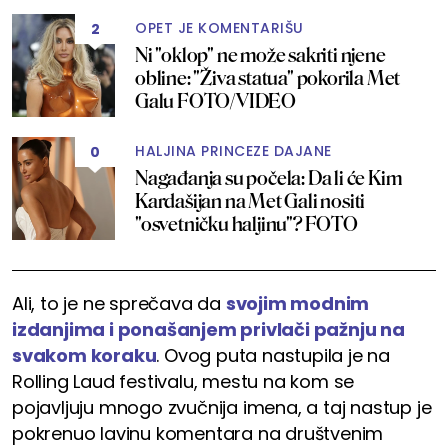
OPET JE KOMENTARIŠU
2
Ni "oklop" ne može sakriti njene
obline: "Živa statua" pokorila Met
Galu FOTO/VIDEO
HALJINA PRINCEZE DAJANE
0
Nagađanja su počela: Da li će Kim
Kardašijan na Met Gali nositi
"osvetničku haljinu"? FOTO
Ali, to je ne sprečava da
svojim modnim
izdanjima i ponašanjem privlači pažnju na
svakom koraku
. Ovog puta nastupila je na
Rolling Laud festivalu, mestu na kom se
pojavljuju mnogo zvučnija imena, a taj nastup je
pokrenuo lavinu komentara na društvenim