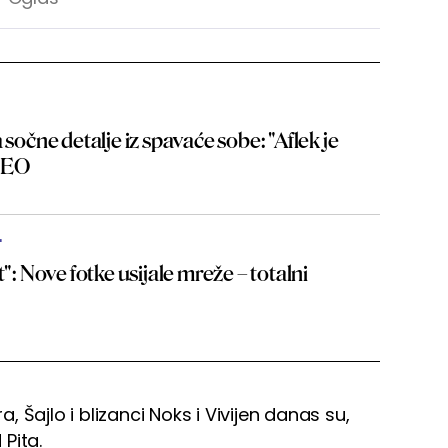
 sočne detalje iz spavaće sobe: "Aflek je
IDEO
"
t": Nove fotke usijale mreže – totalni
, Šajlo i blizanci Noks i Vivijen danas su,
 Pita.