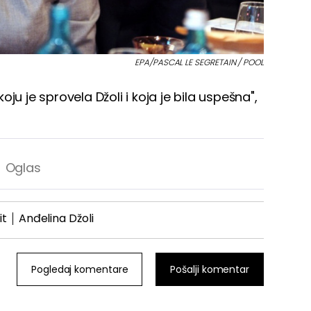
EPA/PASCAL LE SEGRETAIN / POOL
ju je sprovela Džoli i koja je bila uspešna",
it
Anđelina Džoli
Pogledaj komentare
Pošalji komentar