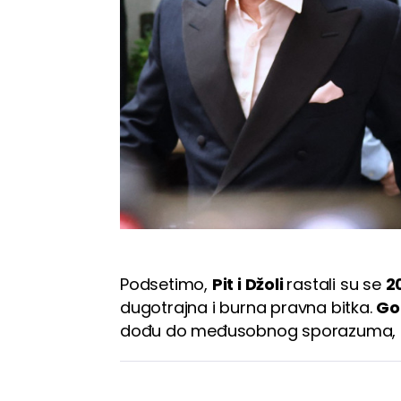
Podsetimo,
Pit i Džoli
rastali su se
2
dugotrajna i burna pravna bitka.
Go
dođu do međusobnog sporazuma, ali