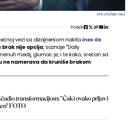
EPA-EFE/NEIL HALL
Podeli:
ećnoj vezi sa dizajnerkom nakita
Ines de
a
brak nije opcija
, saznaje "Daily
enuti medij, glumac je, i te kako, srećan sa
u ne namerava da kruniše brakom
.
čudio transformacijom: "Čak i ovako prljav i
ršen" FOTO