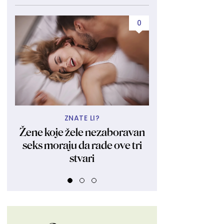
0
ZNATE LI?
VOLI 26 GODIN
Žene koje žele nezaboravan
"Uspešna spo
seks moraju da rade ove tri
rodila jedno dete
stvari
sam rodila se