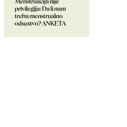
Menstruacija nije
privilegija: Da li nam
treba menstrualno
odsustvo? ANKETA