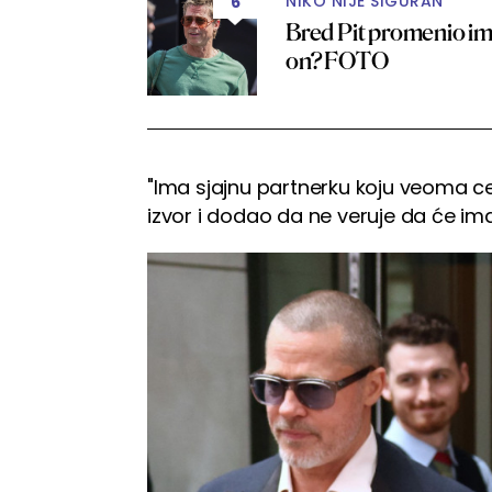
NIKO NIJE SIGURAN
6
Bred Pit promenio imid
on? FOTO
"Ima sjajnu partnerku koju veoma ce
izvor i dodao da ne veruje da će ima