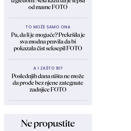
izgledom: Neki kažu da je lepša
od mame FOTO
TO MOŽE SAMO ONA
Pa, da li je moguće? Prekršila je
sva modna pravila da bi
pokazala čist seksepil FOTO
A I ZAŠTO BI?
Poslednjih dana ništa ne može
da prođe bez njene zategnute
zadnjice FOTO
Ne propustite