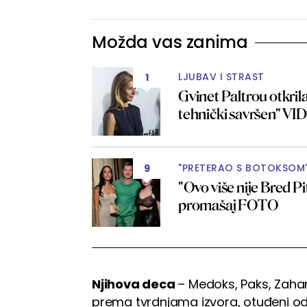
Možda vas zanima
LJUBAV I STRAST
1
Gvinet Paltrou otkrila
tehnički savršen" V
"PRETERAO S BOTOKSOM
9
"Ovo više nije Bred Pi
promašaj FOTO
Njihova deca
– Medoks, Paks, Zahara
prema tvrdnjama izvora, otuđeni od