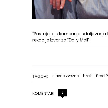
"Postojala je kampanja udaljavanja ko
rekao je izvor za "Daily Mail".
slavne zvezde
brak
Bred P
TAGOVI:
7
KOMENTARI