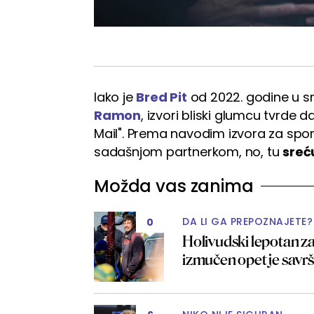
Iako je
Bred Pit
od 2022. godine u sr
Ramon
, izvori bliski glumcu tvrde d
Mail". Prema navodim izvora za spom
sadašnjom partnerkom, no, tu
sreć
Možda vas zanima
DA LI GA PREPOZNAJETE?
0
Holivudski lepotan za
izmučen opet je sav