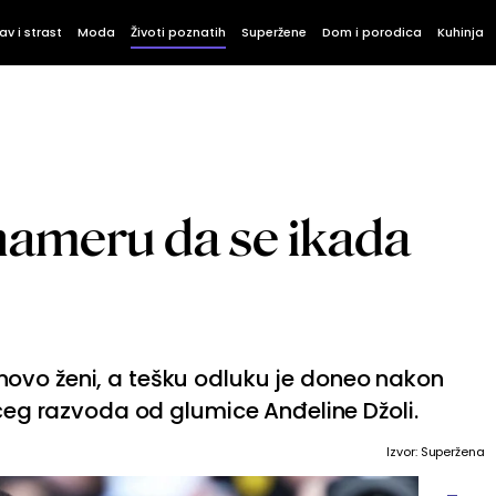
av i strast
Moda
Životi poznatih
Superžene
Dom i porodica
Kuhinja
nameru da se ikada
ovo ženi, a tešku odluku je doneo nakon
ućeg razvoda od glumice Anđeline Džoli.
Izvor: Superžena