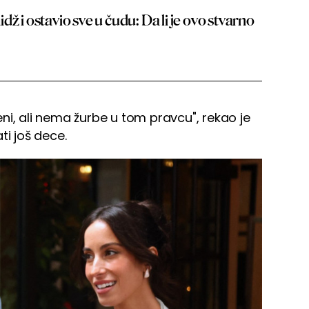
ž i ostavio sve u čudu: Da li je ovo stvarno
ni, ali nema žurbe u tom pravcu", rekao je
ti još dece.