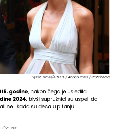
Dylan Travis/ABACA / Abaca Press / Profimedia
016. godine
, nakon čega je usledila
dine 2024.
bivši supružnici su uspeli da
 ne i kada su deca u pitanju.