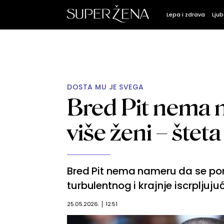
Lepa i zdrava
Ljub
DOSTA MU JE SVEGA
Bred Pit nema 
više ženi – šteta
Bred Pit nema nameru da se pon
turbulentnog i krajnje iscrpljuj
25.05.2026.
12:51