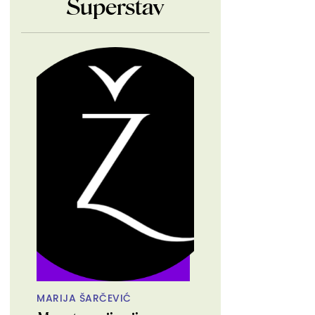
Superstav
MARIJA ŠARČEVIĆ