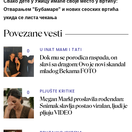
Свако дете у Ужицу имаће своје место у вртићу:
Отварањем "Бубамаре" и нових сеоских вртића
укида се листа чекања
Povezane vesti
U INAT MAMI I TATI
0
Dok mu se porodica raspada, on
slavi sa dragom: Ovo je novi skandal
mladog Bekama FOTO
PLJUŠTE KRITIKE
0
Megan Markl proslavila rođendan:
Snimak slavlja postao viralan, ljudi je
pljuju VIDEO