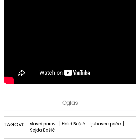
slavni parovi
Halid Bešlić
ljubavne priče
TAGOVI:
Sejda Bešlić