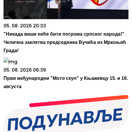
05. 08. 2026 20:33
"Никада више неће бити погрома српског народа!"
Челична заклетва председника Вучића из Мркоњић
Града!
05. 08. 2026 06:39
Први међународни "Мото скуп" у Књажевцу 15. и 16.
августа