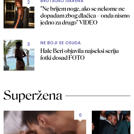
BRUTALNO ISKRENA
2
"Ne brijem noge, ako se nekome ne
dopadam zbog dlačica – onda nismo
jedno za drugo" VIDEO
NE BOJI SE OSUDA
3
Hale Beri objavila najseksi seriju
fotki dosad FOTO
Superžena
0