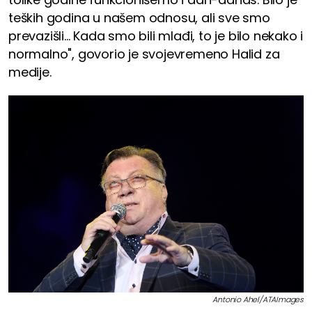
teških godina u našem odnosu, ali sve smo
prevazišli... Kada smo bili mlađi, to je bilo nekako i
normalno", govorio je svojevremeno Halid za
medije.
Antonio Ahel/ATAImages