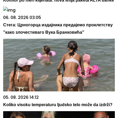
Komfor po meri klijenata: nova linija paketa ALTA banke
06. 08. 2026 03:05
Стега: Црногорца издајника предајемо проклетству
"како злочестиваго Вука Бранковића"
05. 08. 2026 14:12
Koliko visoku temperaturu ljudsko telo može da izdrži?