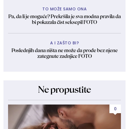
TO MOŽE SAMO ONA
Pa, da li je moguće? Prekršila je sva modna pravila da
bi pokazala čist seksepil FOTO
A I ZAŠTO BI?
Poslednjih dana ništa ne može da prođe bez njene
zategnute zadnjice FOTO
Ne propustite
0