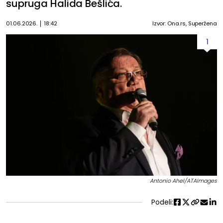
supruga Halida Bešlića.
01.06.2026.
18:42
Izvor: Ona.rs, Superžena
1
Antonio Ahel/ATAImages
Podeli: