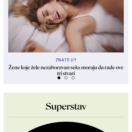
ZNATE LI?
Žene koje žele nezaboravan seks moraju da rade ove
tri stvari
Superstav