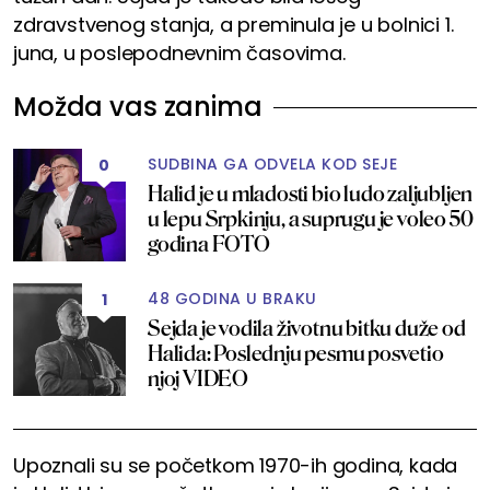
zdravstvenog stanja, a preminula je u bolnici 1.
juna, u poslepodnevnim časovima.
Možda vas zanima
SUDBINA GA ODVELA KOD SEJE
0
Halid je u mladosti bio ludo zaljubljen
u lepu Srpkinju, a suprugu je voleo 50
godina FOTO
48 GODINA U BRAKU
1
Sejda je vodila životnu bitku duže od
Halida: Poslednju pesmu posvetio
njoj VIDEO
Upoznali su se početkom 1970-ih godina, kada