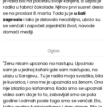
je Halid bio na početku svoje karijere, a Sejda je
radila u fabrici čokolade. Njihov prvi susret desio
se na proslavi 8. marta. Tada ju je
u šali
zaprosio
i iako je delovalo neozbiljno, ubrzo su
se venčali i započeli zajednički život, navode
domaći mediji.
"Ženu nisam upoznao na nastupu. Upoznao
sam je u jednoj kafani gde sam nastupao, na
ulazu u Sarajevu... Tu je radila moja svastika, bila
je kuvarica, i ona me je upoznala sa ženom. Ona
nije izlazila po kafanama. Kada smo se upoznali
video sam da je to to, zabavljali smo se pola
godine i odmah posle toga smo se venčali. Eto,
tolike godine funkcionišemo i dan-danas. Bilo je