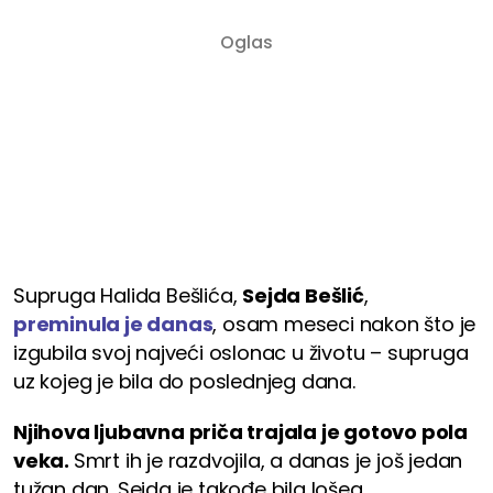
Supruga Halida Bešlića,
Sejda Bešlić
,
preminula je danas
, osam meseci nakon što je
izgubila svoj najveći oslonac u životu – supruga
uz kojeg je bila do poslednjeg dana.
Njihova ljubavna priča trajala je gotovo pola
veka.
Smrt ih je razdvojila, a danas je još jedan
tužan dan. Sejda je takođe bila lošeg