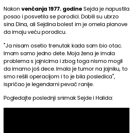
Nakon
venčanja 1977. godine
Sejda je napustila
posao i posvetila se porodici. Dobili su ubrzo
sina Dina, ali Sejdina bolest im je omela planove
da imaju veću porodicu.
"Ja nisam osetio trenutak kada sam bio otac.
Imam samo jedno dete. Moja žena je imala
problema s jajnicima i zbog toga nismo mogli
da imamo još dece. Imala je tumor na jajniku, to
smo rešili operacijom i to je bila posledica",
ispričao je legendarni pevač ranije.
Pogledajte poslednji snimak Sejde i Halida: