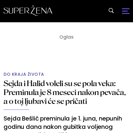
DO KRAJA ŽIVOTA
Sejda i Halid voleli su se pola veka:
Preminula je 8 meseci nakon pevača,
a o toj ljubavi će se pričati
Sejda Bešlić preminula je 1. juna, nepunih
godinu dana nakon gubitka voljenog