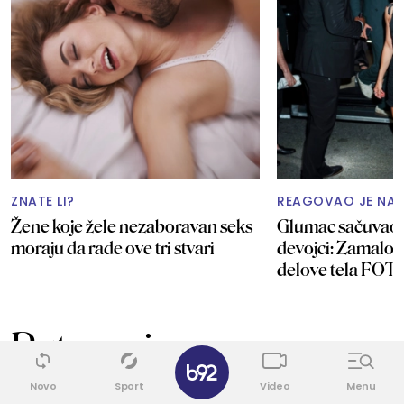
ZNATE LI?
REAGOVAO JE NA 
Žene koje žele nezaboravan seks
Glumac sačuvao u
moraju da rade ove tri stvari
devojci: Zamalo j
delove tela FOT
Putovanja
✕
Novo
Sport
Video
Menu