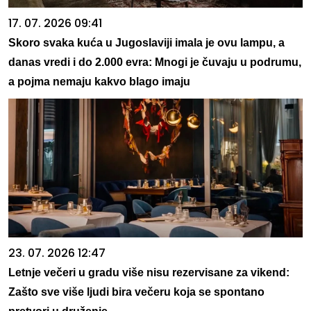
17. 07. 2026 09:41
Skoro svaka kuća u Jugoslaviji imala je ovu lampu, a
danas vredi i do 2.000 evra: Mnogi je čuvaju u podrumu,
a pojma nemaju kakvo blago imaju
23. 07. 2026 12:47
Letnje večeri u gradu više nisu rezervisane za vikend:
Zašto sve više ljudi bira večeru koja se spontano