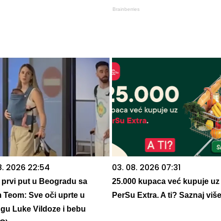
Brainberries
8. 2026 22:54
03. 08. 2026 07:31
a prvi put u Beogradu sa
25.000 kupaca već kupuje uz
 Teom: Sve oči uprte u
PerSu Extra. A ti? Saznaj viš
gu Luke Vildoze i bebu