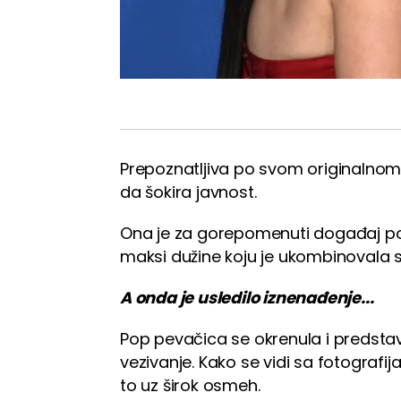
Prepoznatljiva po svom originalnom 
da šokira javnost.
Ona je za gorepomenuti događaj pon
maksi dužine koju je ukombinovala 
A onda je usledilo iznenađenje...
Pop pevačica se okrenula i predsta
vezivanje. Kako se vidi sa fotografij
to uz širok osmeh.