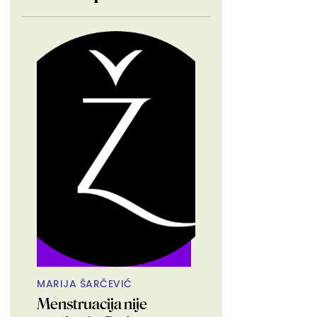
MARIJA ŠARČEVIĆ
Menstruacija nije