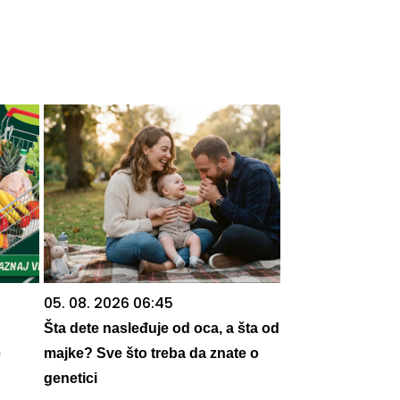
05. 08. 2026 06:45
Šta dete nasleđuje od oca, a šta od
e
majke? Sve što treba da znate o
genetici