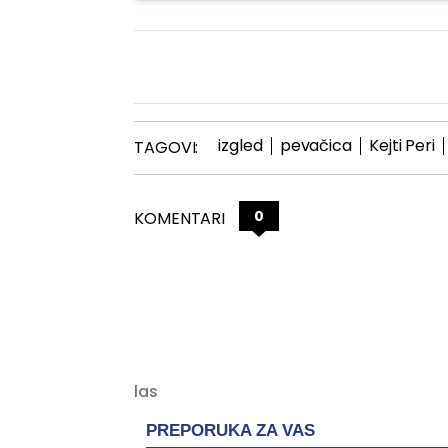
izgled
pevačica
Kejti Peri
TAGOVI:
0
KOMENTARI
PREPORUKA ZA VAS