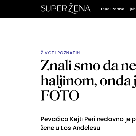
Lepa i zdrava
Ljub
ŽIVOTI POZNATIH
Znali smo da neš
haljinom, onda 
FOTO
Pevačica Kejti Peri nedavno je 
žene u Los Anđelesu