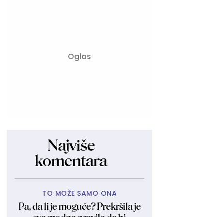
Najviše
komentara
TO MOŽE SAMO ONA
Pa, da li je moguće? Prekršila je