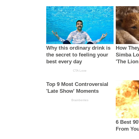
Why this ordinary drink is
How They
the secret to feeling your
Simba Loo
best every day
'The Lion
CTA Love
Top 9 Most Controversial
'Late Show' Moments
Brainberries
6 Best 90
From You