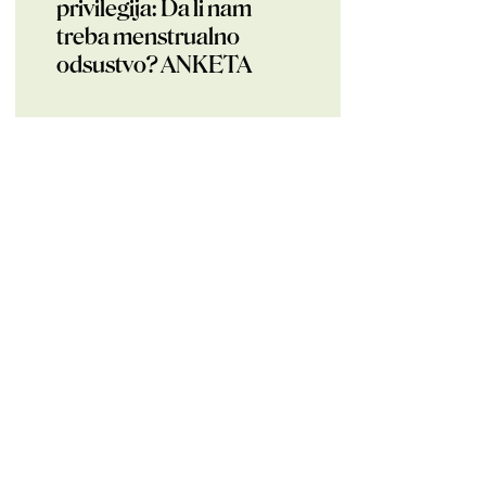
privilegija: Da li nam
treba menstrualno
odsustvo? ANKETA