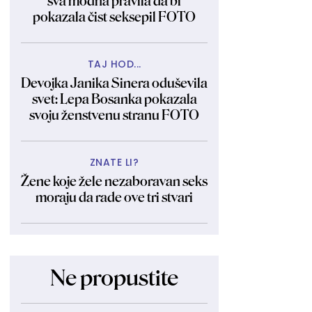
sva modna pravila da bi
pokazala čist seksepil FOTO
TAJ HOD...
Devojka Janika Sinera oduševila
svet: Lepa Bosanka pokazala
svoju ženstvenu stranu FOTO
ZNATE LI?
Žene koje žele nezaboravan seks
moraju da rade ove tri stvari
Ne propustite