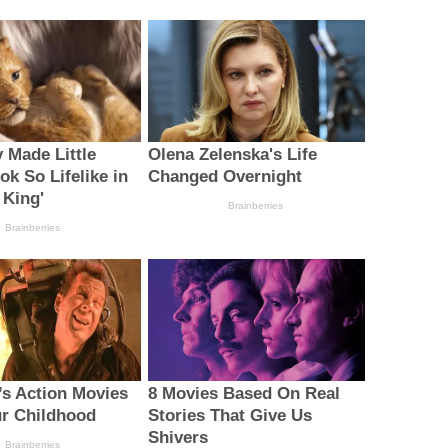
 Made Little
Olena Zelenska's Life
k So Lifelike in
Changed Overnight
 King'
Brainberries
Brainberries
’s Action Movies
8 Movies Based On Real
r Childhood
Stories That Give Us
Shivers
Brainberries