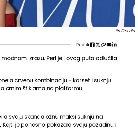
Profimedia
Podeli:
modnom izrazu, Peri je i ovog puta odlučila
ela crvenu kombinaciju - korset i suknju
sa crnim štiklama na platformu.
vila svoju skandaloznu maksi suknju na
a, Kejti je ponosno pokazala svoju pozadinu i