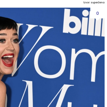
Izvor: superžena
0