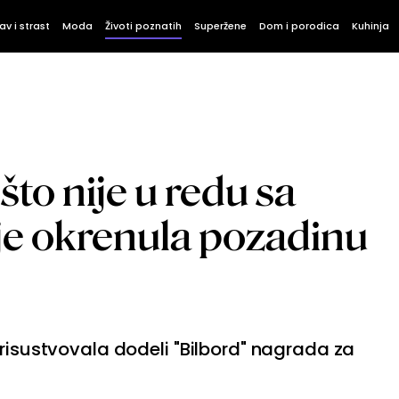
av i strast
Moda
Životi poznatih
Superžene
Dom i porodica
Kuhinja
to nije u redu sa
je okrenula pozadinu
prisustvovala dodeli "Bilbord" nagrada za