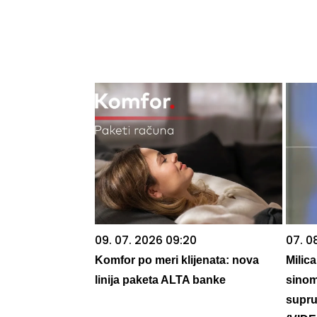
09. 07. 2026 09:20
07. 0
Komfor po meri klijenata: nova
Milic
linija paketa ALTA banke
sinom
supru