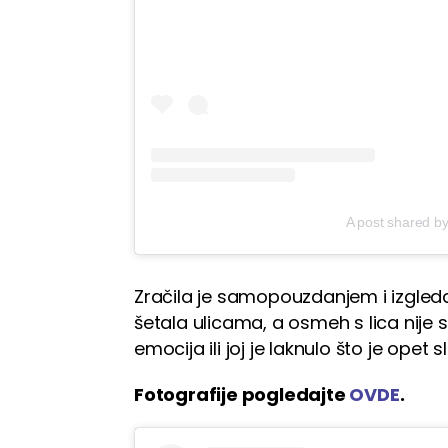
A post shared 
Zračila je samopouzdanjem i izgleda
šetala ulicama, a osmeh s lica nije s
emocija ili joj je laknulo što je ope
Fotografije pogledajte
OVDE
.