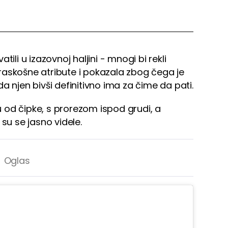
ili u izazovnoj haljini - mnogi bi rekli
e raskošne atribute i pokazala zbog čega je
i da njen bivši definitivno ima za čime da pati.
nu od čipke, s prorezom ispod grudi, a
su se jasno videle.