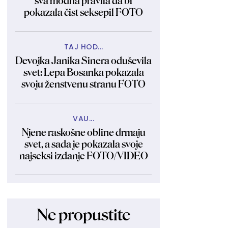
sva modna pravila da bi
pokazala čist seksepil FOTO
TAJ HOD...
Devojka Janika Sinera oduševila
svet: Lepa Bosanka pokazala
svoju ženstvenu stranu FOTO
VAU...
Njene raskošne obline drmaju
svet, a sada je pokazala svoje
najseksi izdanje FOTO/VIDEO
Ne propustite