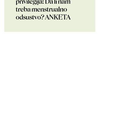
privilegija: Da li nam
treba menstrualno
odsustvo? ANKETA