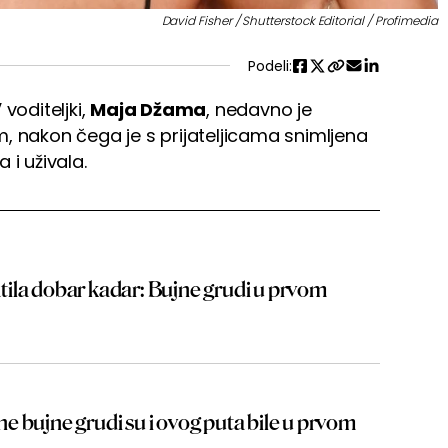
David Fisher / Shutterstock Editorial / Profimedia
Podeli:
voditeljki,
Maja Džama
, nedavno je
, nakon čega je s prijateljicama snimljena
 i uživala.
ila dobar kadar: Bujne grudi u prvom
jene bujne grudi su i ovog puta bile u prvom