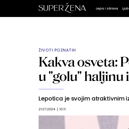
Lepa i zdrava
Ljub
ŽIVOTI POZNATIH
Kakva osveta: P
u "golu" haljin
Lepotica je svojim atraktivnim i
21.07.2024.
10:11