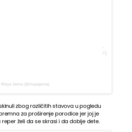
by Maya Jama (@mayajama)
kinuli zbog različitih stavova u pogledu
remna za proširenje porodice jer joj je
eper želi da se skrasi i da dobije dete.