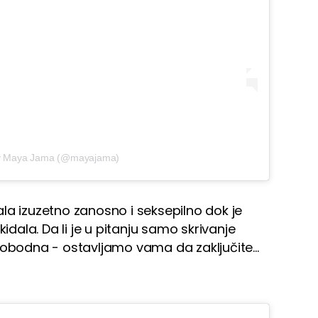
by Maya Jama (@mayajama)
la izuzetno zanosno i seksepilno dok je
kidala. Da li je u pitanju samo skrivanje
t slobodna - ostavljamo vama da zaključite...