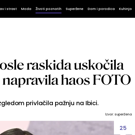
av i strast
Moda
Životi poznatih
Superžene
Dom i porodica
Kuhinja
osle raskida uskočila
u i napravila haos FOTO
zgledom privlačila pažnju na Ibici.
Izvor: superžena
25