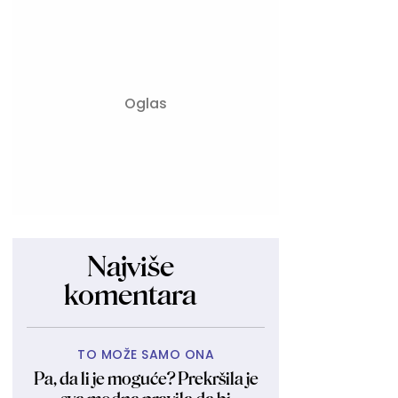
Najviše
komentara
TO MOŽE SAMO ONA
Pa, da li je moguće? Prekršila je