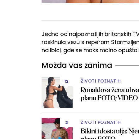
Jedna od najpoznatijih britanskih TV 
raskinula vezu s reperom Stormzijem
na Ibici, gde se maksimalno opuštala
Možda vas zanima
ŽIVOTI POZNATIH
12
Ronaldova žena uhvat
planu FOTO/VIDEO
ŽIVOTI POZNATIH
2
Bikini i dosta ulja: N