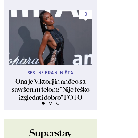
0
SEBI NE BRANI NIŠTA
"KAO BLIZN
Ona je Viktorijin anđeo sa
Ljudi kažu da je
savršenim telom: "Nije teško
ona tvrdi: "Nisam
izgledati dobro" FOTO
FOT
Superstav