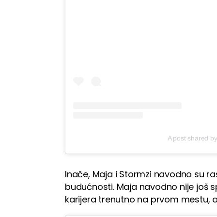
A post shared 
Inače, Maja i Stormzi navodno su ras
budućnosti. Maja navodno nije još sp
karijera trenutno na prvom mestu, a r