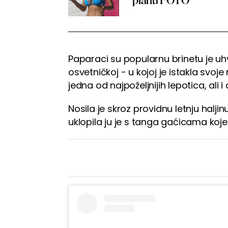
planu FOTO
Paparaci su popularnu brinetu je uhvat
osvetničkoj - u kojoj je istakla svoj
jedna od najpoželjnijih lepotica, ali 
Nosila je skroz providnu letnju halji
uklopila ju je s tanga gaćicama koje 