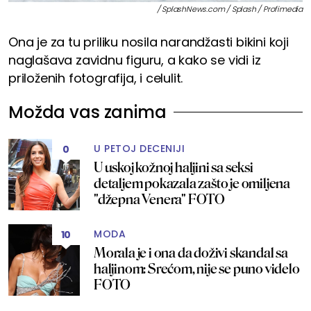
/ SplashNews.com / Splash / Profimedia
Ona je za tu priliku nosila narandžasti bikini koji
naglašava zavidnu figuru, a kako se vidi iz
priloženih fotografija, i celulit.
Možda vas zanima
U PETOJ DECENIJI
0
U uskoj kožnoj haljini sa seksi
detaljem pokazala zašto je omiljena
"džepna Venera" FOTO
MODA
10
Morala je i ona da doživi skandal sa
haljinom: Srećom, nije se puno videlo
FOTO