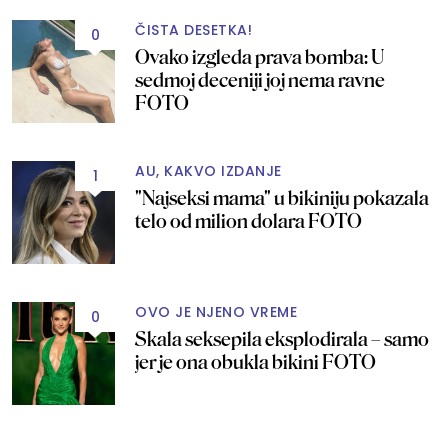
ČISTA DESETKA!
0
Ovako izgleda prava bomba: U
sedmoj deceniji joj nema ravne
FOTO
AU, KAKVO IZDANJE
1
"Najseksi mama" u bikiniju pokazala
telo od milion dolara FOTO
OVO JE NJENO VREME
0
Skala seksepila eksplodirala – samo
jer je ona obukla bikini FOTO