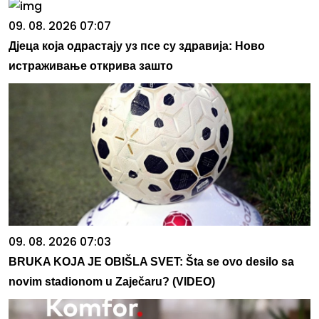
09. 08. 2026 07:07
Дјеца која одрастају уз псе су здравија: Ново
истраживање открива зашто
09. 08. 2026 07:03
BRUKA KOJA JE OBIŠLA SVET: Šta se ovo desilo sa
novim stadionom u Zaječaru? (VIDEO)