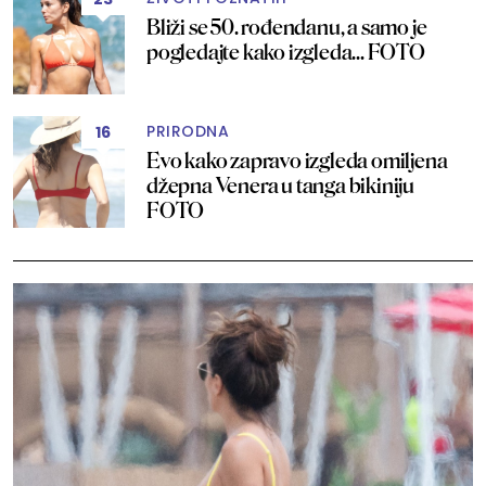
Bliži se 50. rođendanu, a samo je
pogledajte kako izgleda... FOTO
PRIRODNA
16
Evo kako zapravo izgleda omiljena
džepna Venera u tanga bikiniju
FOTO