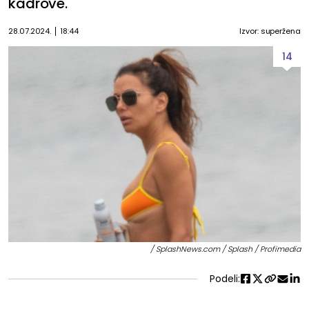
kadrove.
28.07.2024.
18:44
Izvor: superžena
14
/ SplashNews.com / Splash / Profimedia
Podeli: