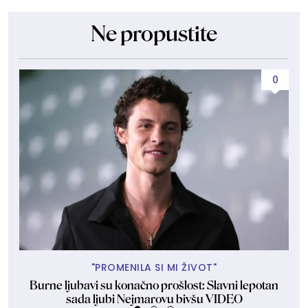
Ne propustite
0
"PROMENILA SI MI ŽIVOT"
Burne ljubavi su konačno prošlost: Slavni lepotan
P
sada ljubi Nejmarovu bivšu VIDEO