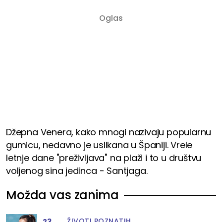
Džepna Venera, kako mnogi nazivaju popularnu
gumicu, nedavno je uslikana u Španiji. Vrele
letnje dane "preživljava" na plaži i to u društvu
voljenog sina jedinca - Santjaga.
Možda vas zanima
ŽIVOTI POZNATIH
23