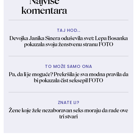
Najviše
komentara
TAJ HOD...
Devojka Janika Sinera oduševila svet: Lepa Bosanka
pokazala svoju ženstvenu stranu FOTO
TO MOŽE SAMO ONA
Pa, da li je moguće? Prekršila je sva modna pravila da
bi pokazala čist seksepil FOTO
ZNATE LI?
Žene koje žele nezaboravan seks moraju da rade ove
tri stvari