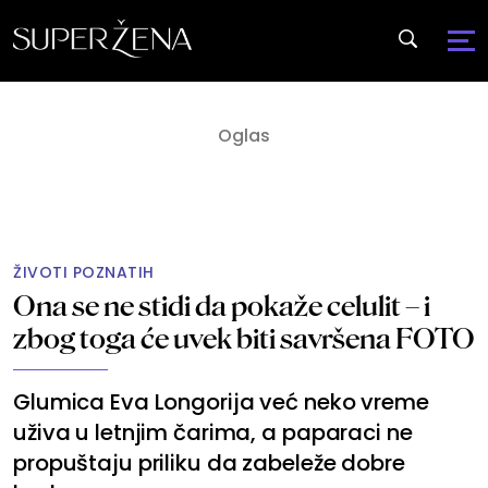
ŽIVOTI POZNATIH
Ona se ne stidi da pokaže celulit – i
zbog toga će uvek biti savršena FOTO
Glumica Eva Longorija već neko vreme
uživa u letnjim čarima, a paparaci ne
propuštaju priliku da zabeleže dobre