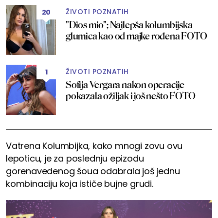
ŽIVOTI POZNATIH
20
"Dios mio"; Najlepša kolumbijska
glumica kao od majke rođena FOTO
ŽIVOTI POZNATIH
1
Sofija Vergara nakon operacije
pokazala ožiljak i još nešto FOTO
Vatrena Kolumbijka, kako mnogi zovu ovu
lepoticu, je za poslednju epizodu
gorenavedenog šoua odabrala još jednu
kombinaciju koja ističe bujne grudi.