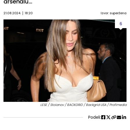
arsenalu...
21.08.2024.
18:20
Izvor: superžena
6
LESE / Stoianov / BACKGRID / Backgrid USA / Profimedia
Podeli: