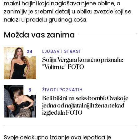
maksi haljini koja naglašava njene obline, a
zanimljiv je srebrni detalj u obliku zvezde koji se
nalazi u predelu grudnog koša.
Možda vas zanima
LJUBAV I STRAST
24
Sofija Vergara konačno priznala:
"Volim te" FOTO
ŽIVOTI POZNATIH
5
Beli bikini na seks-bombi: Ovako je
jedna od najfatalnijih žena nekad
izgledala FOTO
Svoje celokupno izdanje ova lepotica je