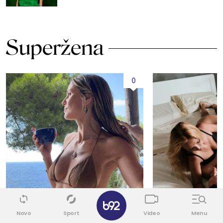
Superžena
0
✕
Novo
Sport
Video
Menu