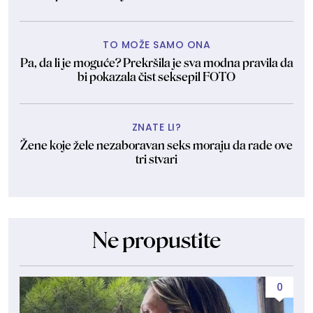
TO MOŽE SAMO ONA
Pa, da li je moguće? Prekršila je sva modna pravila da
bi pokazala čist seksepil FOTO
ZNATE LI?
Žene koje žele nezaboravan seks moraju da rade ove
tri stvari
Ne propustite
0