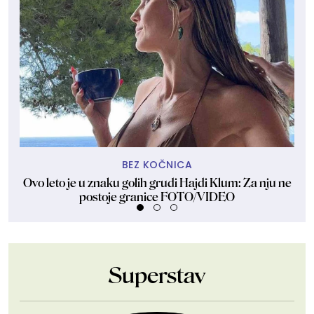
BEZ KOČNICA
Ovo leto je u znaku golih grudi Hajdi Klum: Za nju ne
Dže
postoje granice FOTO/VIDEO
Superstav