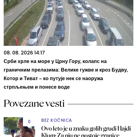
08. 08. 2026 14:17
Срби хрле на море у Црну Гору, колапс на
граничним прелазима: Велике гужве и кроз Будву,
Котор и Тиват – ко путује нек се наоружа
стрпљењем и понесе воде
Povezane vesti
BEZ KOČNICA
0
Ovo leto je u znaku golih grudi Hajdi
Klum: Za nju ne postoje granice